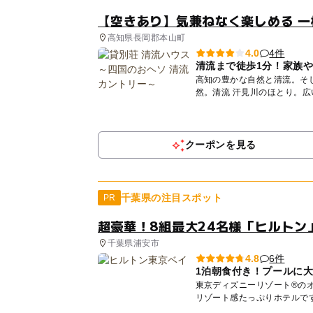
【空きあり】気兼ねなく楽しめる 一
高知県長岡郡本山町
4件
4.0
清流まで徒歩1分！家族
高知の豊かな自然と清流。そして、子ど
然。清流 汗見川のほとり。
な...
クーポンを見る
千葉県の注目スポット
PR
超豪華！8組最大24名様「ヒルトン
千葉県浦安市
6件
4.8
1泊朝食付き！プールに
東京ディズニーリゾート®の