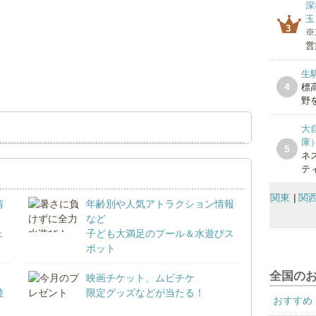
深
玉
3
※
営
生
4
標
野を
大
庫
5
ネ
テ
関東
関
情
年齢別や人気アトラクション情報
など
ェ
子ども大満足のプール＆水遊びス
ポット
全国の
映画チケット、ムビチケ
遊
限定グッズなどが当たる！
おすすめ