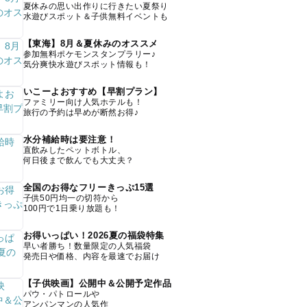
夏休みの思い出作りに行きたい夏祭り
水遊びスポット＆子供無料イベントも
【東海】8月＆夏休みのオススメ
参加無料ポケモンスタンプラリー♪
気分爽快水遊びスポット情報も！
いこーよおすすめ【早割プラン】
ファミリー向け人気ホテルも！
旅行の予約は早めが断然お得♪
水分補給時は要注意！
直飲みしたペットボトル、
何日後まで飲んでも大丈夫？
全国のお得なフリーきっぷ15選
子供50円均一の切符から
100円で1日乗り放題も！
お得いっぱい！2026夏の福袋特集
早い者勝ち！数量限定の人気福袋
発売日や価格、内容を最速でお届け
【子供映画】公開中＆公開予定作品
パウ・パトロールや
アンパンマンの人気作