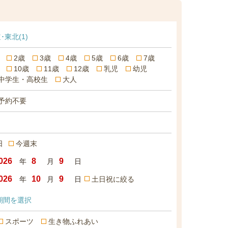
･東北
(1)
2歳
3歳
4歳
5歳
6歳
7歳
10歳
11歳
12歳
乳児
幼児
中学生・高校生
大人
予約不要
日
今週末
年
月
日
年
月
日
土日祝に絞る
期間を選択
スポーツ
生き物ふれあい