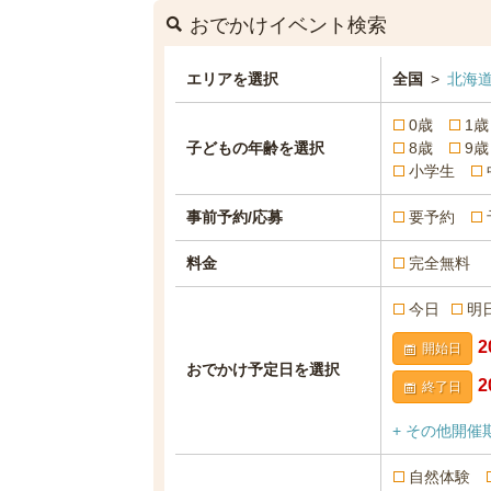
おでかけイベント検索
エリアを選択
全国
>
北海道
0歳
1歳
子どもの年齢を選択
8歳
9歳
小学生
事前予約/応募
要予約
料金
完全無料
今日
明
開始日
おでかけ予定日を選択
終了日
+ その他開催
自然体験