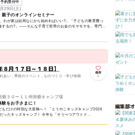
予約受付中
月29日(土)
！親子のオンラインセミナー
ど、わが家は結局なにから始めればいい?」「子どもの教育費っ
備するの?」——そんな子育て世帯のお金のモヤモヤを、専門の
年８月１７日～１８日】
保存
ふれあい , 季節のイベント , ものづくり・学び体験
1
洞爺３０ー１１仲洞爺キャンプ場
体験をお子さまに！
編集部
もだけの特別な大冒険へ！ 「とうやこキッズキャンプ2026
 ✨ 昨年大好評だったキッズキャンプ！ 今年も「そうべつアウトド...