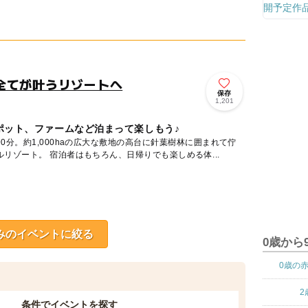
全てが叶うリゾートへ
保存
1,201
ポット、ファームなど泊まって楽しもう♪
0分。約1,000haの広大な敷地の高台に針葉樹林に囲まれて佇
む全室オールスイートのホテルリゾート。 宿泊者はもちろん、日帰りでも楽しめる体...
みのイベントに絞る
0歳から
0歳の
2
条件でイベントを探す