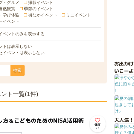
グ・グルメ
撮影イベント
自然観賞
季節のイベント
・学び体験
街なかイベント
ミニイベント
ーイベント
イベントのみを表示する
ントは表示しない
たイベントは表示しない
お出か
いこーよ
検索
ト一覧(1件)
大人気！
方＆こどものためのNISA活用術
保存
77