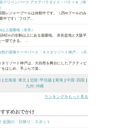
谷グリーンパーク アクアパラダイス・パティオ（埼
）
1階レジャープールは休館中です。（25mプールのみ
業中です） フロア...
駒山上遊園地（奈良）
高642ｍの生駒山上にある遊園地。 奈良盆地と大阪平
一望できる。 ...
自然の冒険テーマパーク「ネスタリゾート神戸」（兵
）
スタリゾート神戸は、大自然を舞台にしたアクティビ
ィをはじめ、手ぶらで楽...
西
北海道･東北
北陸･甲信越
東海
中国･四国
九州･沖縄
ランキングをもっと見る
おすすめおでかけ
！全国の「日帰り」スポット