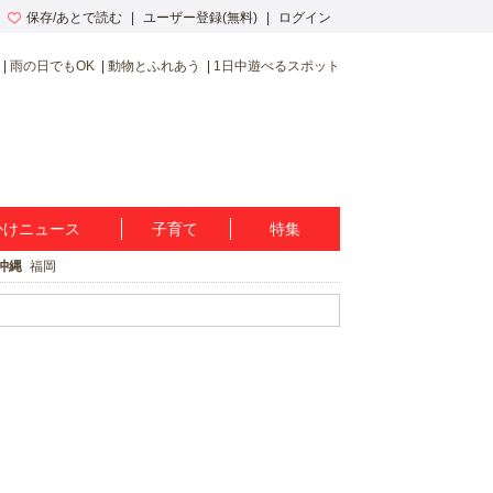
保存/あとで読む
ユーザー登録(無料)
ログイン
雨の日でもOK
動物とふれあう
1日中遊べるスポット
かけニュース
子育て
特集
沖縄
福岡