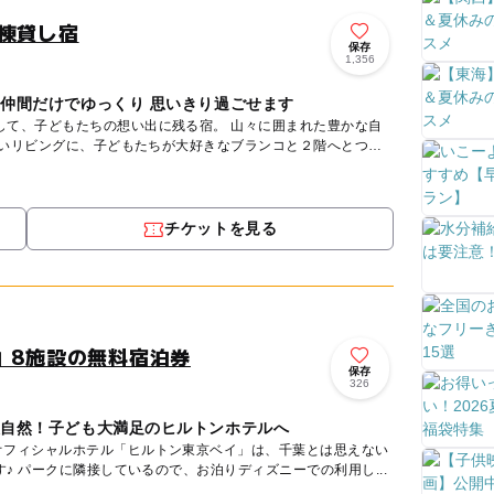
棟貸し宿
保存
1,356
や仲間だけでゆっくり 思いきり過ごせます
もたちの想い出に残る宿。 山々に囲まれた豊かな自
広いリビングに、子どもたちが大好きなブランコと２階へとつ
チケットを見る
」8施設の無料宿泊券
保存
326
大自然！子ども大満足のヒルトンホテルへ
オフィシャルホテル「ヒルトン東京ベイ」は、千葉とは思えない
リゾート感たっぷりホテルです♪ パークに隣接しているので、お泊りディズニーでの利用し...