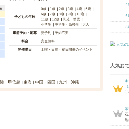
4
»
0歳
1歳
2歳
3歳
4歳
5歳
6歳
7歳
8歳
9歳
10歳
6
子どもの年齢
11歳
12歳
乳児
幼児
小学生
中学生・高校生
大人
8
事前予約・応募
要予約
予約不要
料金
完全無料
開催曜日
土曜・日曜・祝日開催のイベント
人気おで
ホ
陸・甲信越
東海
中国・四国
九州・沖縄
（
1
こ
ー
帝
石
2
地