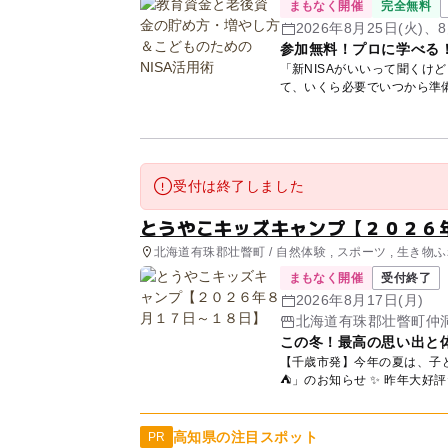
まもなく開催
完全無料
2026年8月25日(火)、8
参加無料！プロに学べる
「新NISAがいいって聞くけ
て、いくら必要でいつから準
講師...
受付は終了しました
とうやこキッズキャンプ【２０２６
北海道有珠郡壮瞥町 / 自然体験 , スポーツ , 生き物
まもなく開催
受付終了
2026年8月17日(月)
北海道有珠郡壮瞥町仲
この冬！最高の思い出と
【千歳市発】今年の夏は、子ど
⛺」のお知らせ
高知県の注目スポット
PR