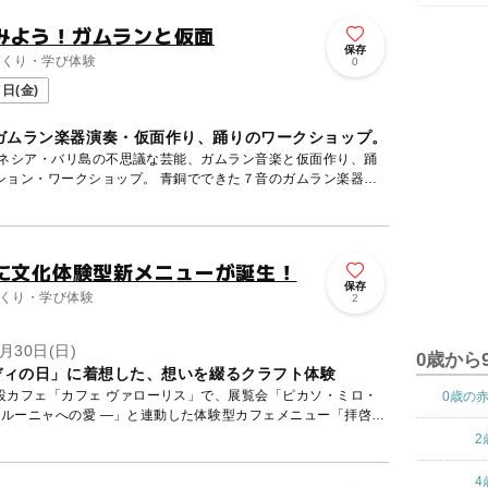
みよう！ガムランと仮面
保存
のづくり・学び体験
0
日(金)
ガムラン楽器演奏・仮面作り、踊りのワークショップ。
ドネシア・バリ島の不思議な芸能、ガムラン音楽と仮面作り、踊
ション・ワークショップ。 青銅でできた７音のガムラン楽器を
」に文化体験型新メニューが誕生！
保存
のづくり・学び体験
2
月30日(日)
0歳から
ディの日」に着想した、想いを綴るクラフト体験
設カフェ「カフェ ヴァローリス」で、展覧会「ピカソ・ミロ・
0歳の
タルーニャへの愛 ―」と連動した体験型カフェメニュー「拝啓、
2
4