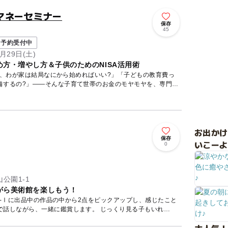
マネーセミナー
保存
45
予約受付中
月29日(土)
方・増やし方＆子供のためのNISA活用術
ど、わが家は結局なにから始めればいい?」「子どもの教育費っ
備するの?」——そんな子育て世帯のお金のモヤモヤを、専門の
お出か
保存
いこーよ
0
公園1-1
がら美術館を楽しもう！
6-Ⅰに出品中の作品の中から2点をピックアップし、感じたこと
ら、一緒に鑑賞します。 じっくり見る子もいれ