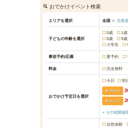
おでかけイベント検索
エリアを選択
全国
>
北海道
0歳
1歳
子どもの年齢を選択
8歳
9歳
小学生
事前予約/応募
要予約
料金
完全無料
今日
明
開始日
おでかけ予定日を選択
終了日
+ その他開催
自然体験