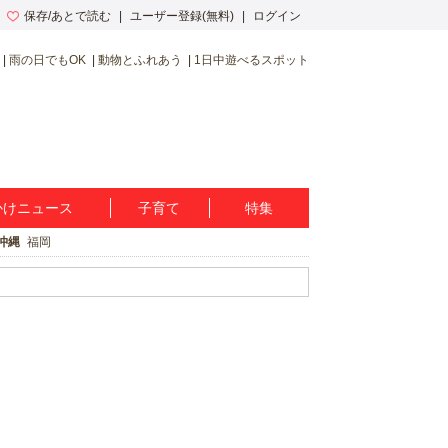
保存/あとで読む
ユーザー登録(無料)
ログイン
雨の日でもOK
動物とふれあう
1日中遊べるスポット
かけニュース
子育て
特集
沖縄
福岡