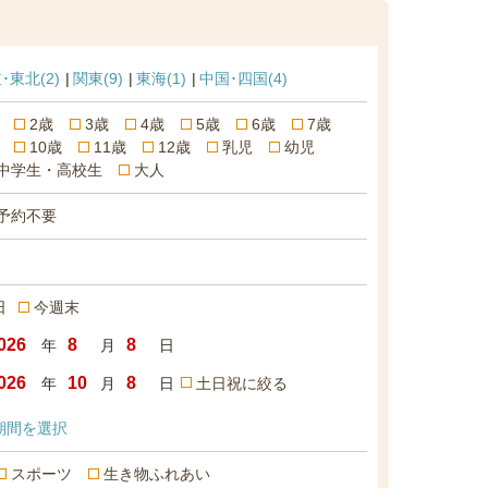
･東北
(2)
関東
(9)
東海
(1)
中国･四国
(4)
2歳
3歳
4歳
5歳
6歳
7歳
10歳
11歳
12歳
乳児
幼児
中学生・高校生
大人
予約不要
日
今週末
年
月
日
年
月
日
土日祝に絞る
期間を選択
スポーツ
生き物ふれあい