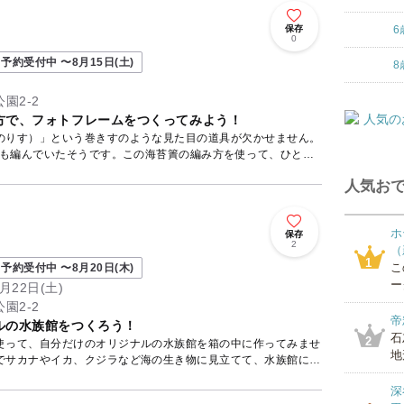
保存
6
0
予約受付中 〜8月15日(土)
8
園2-2
方で、フォトフレームをつくってみよう！
のりす）」という巻きすのような見た目の道具が欠かせません。
上も編んでいたそうです。この海苔簀の編み方を使って、ひと回
人気おで
ホ
保存
2
（
1
こ
予約受付中 〜8月20日(木)
ー
月22日(土)
園2-2
帝
ルの水族館をつくろう！
石
2
使って、自分だけのオリジナルの水族館を箱の中に作ってみませ
地
でサカナやイカ、クジラなど海の生き物に見立てて、水族館にし
深