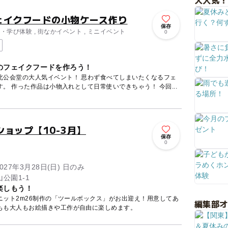
大人気！
フェイクフードの小物ケース作り
保存
・学び体験 , 街なかイベント , ミニイベント
0
のフェイクフードを作ろう！
北公会堂の大人気イベント！ 思わず食べてしまいたくなるフェ
。 作った作品は小物入れとして日常使いできちゃう！ 今回...
ョップ【10-3月】
保存
0
2027年3月28日(日) 日のみ
公園1-1
楽しもう！
ニット2m26制作の「ツールボックス」がお出迎え！用意してあ
編集部
もも大人もお絵描きや工作が自由に楽しめます。