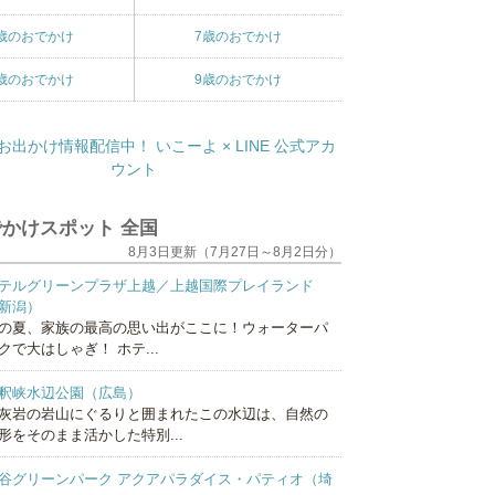
歳のおでかけ
7歳のおでかけ
歳のおでかけ
9歳のおでかけ
かけスポット 全国
8月3日更新（7月27日～8月2日分）
テルグリーンプラザ上越／上越国際プレイランド
新潟）
の夏、家族の最高の思い出がここに！ウォーターパ
クで大はしゃぎ！ ホテ...
釈峡水辺公園（広島）
灰岩の岩山にぐるりと囲まれたこの水辺は、自然の
形をそのまま活かした特別...
谷グリーンパーク アクアパラダイス・パティオ（埼