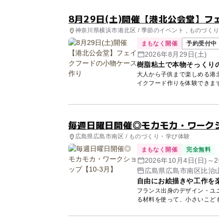
8月29日(土)開催【港北公会堂】
神奈川県横浜市港北区 / 季節のイベント , ものづくり
まもなく開催
予約受付中
2026年8月29日(土)
樹脂粘土で本物そっくり
大人から子供まで楽しめる港
イクフード作りを体験できます
毎週日曜日開催◎モカモカ・ワークシ
広島県広島市南区 / ものづくり・学び体験
まもなく開催
完全無料
2026年10月4日(日)～
広島県広島市南区比治山
自由にお絵描きや工作を
フランス出身のデザイン・ユ
る材料を使って、小さいこど