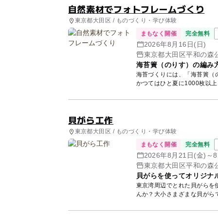
自然素材でフォトフレームづくり
東京都大田区 / ものづくり・学び体験
まもなく開催
完全無料
2026年8月16日(日)
東京都大田区平和の森公
海苔簀（のりす）の編み
海苔づくりには、「海苔簀（
かつてはひと夏に1000枚以
り小...
貝がら工作
東京都大田区 / ものづくり・学び体験
まもなく開催
完全無料
2026年8月21日(金)～8
東京都大田区平和の森公
貝がらを使ってオリジナ
東京湾周辺でとれた貝がらを
んか？大小さまざまな貝がら
ましょ...