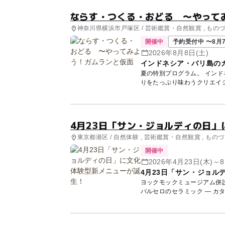
ならす・つくる・おどる 〜やって
神奈川県横浜市戸塚区 / 芸術鑑賞・自然観賞 , も
開催中
予約受付中 〜8月7
2026年8月8日(土)
インドネシア・バリ島の
夏の特別プログラム。 イン
りをたっぷり味わうクリエイ
響...
4月23日「サン・ジョルディの日
東京都港区 / 自然体験 , 芸術鑑賞・自然観賞 , も
開催中
2026年4月23日(木)～8
4月23日「サン・ジョル
ヨックモックミュージアム併
バルセロのセラミック ― カ
カ...