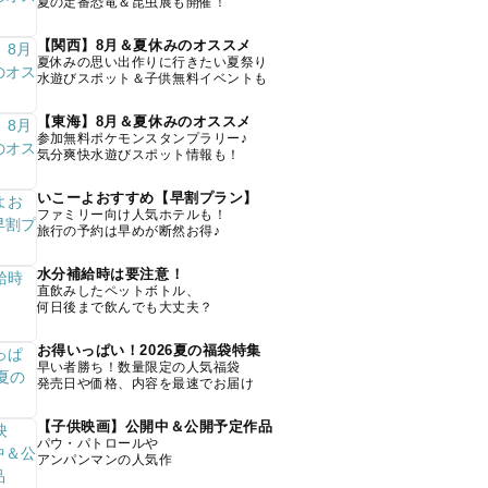
夏の定番恐竜＆昆虫展も開催！
【関西】8月＆夏休みのオススメ
夏休みの思い出作りに行きたい夏祭り
水遊びスポット＆子供無料イベントも
【東海】8月＆夏休みのオススメ
参加無料ポケモンスタンプラリー♪
気分爽快水遊びスポット情報も！
いこーよおすすめ【早割プラン】
ファミリー向け人気ホテルも！
旅行の予約は早めが断然お得♪
水分補給時は要注意！
直飲みしたペットボトル、
何日後まで飲んでも大丈夫？
お得いっぱい！2026夏の福袋特集
早い者勝ち！数量限定の人気福袋
発売日や価格、内容を最速でお届け
【子供映画】公開中＆公開予定作品
パウ・パトロールや
アンパンマンの人気作