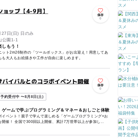
ョップ【4-9月】
保存
0
月27日(日) 日のみ
公園1-1
楽しもう！
ニット2m26制作の「ツールボックス」がお出迎え！用意してあ
もも大人もお絵描きや工作が自由に楽しめます。
サバイバルとのコラボイベント開催
保存
0
予約受付中 〜8月8日(土)
】ゲームで学ぶプログラミング＆マネー＆おしごと体験
ボイベント！親子で学んで楽しめる「ゲームプログラミング×お
金」の体験型ワークショップを開催！ 全国で300回以上開催、累計7万世帯以上が参加し...