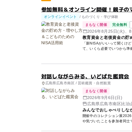
参加無料＆オンライン開催！親子の
オンラインイベント
/ ものづくり・学び体験
まもなく開催
完全無料
2026年8月25日(火)、8
教育資金と老後資金の貯め
「新NISAがいいって聞くけ
て、いくら必要でいつから準
講師...
対話しながらみる、いどばた鑑賞会
広島県広島市南区 / 芸術鑑賞・自然観賞
まもなく開催
2026年9月6日(日)
広島県広島市南区比治山
みんなでおしゃべりしな
開催中のコレクション展202
や気づいたことを参加者同士で話しなが
ば、...