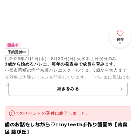
保存
0
開催中
予約受付中
2026年7月1日(水)～8月30日(日) 火水木土日祝日のみ
3歳から始めるバレエ。毎年の発表会で成長を育みます。
小松市園町の佐竹奈菜バレエスクールでは、3歳から大人まで
を対象に体験レッスンを開催しています。 「バレエに興味はあ
るけれど、できるか不安…」 「習い事を始めたいけれど、まず
続きをみる
は体験してみたい」...
このイベントの受付は終了しました。
歯のお話をしながら♡TinyTeeth手作り歯固め【青葉
区 藤が丘】