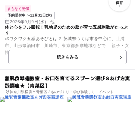
保存
1
まもなく開催
予約受付中 〜12月31日(木)
2026年9月9日(水)...他
体と心をフル回転！乳幼児のための脳が育つ五感刺激がたっぷ
り
👶ワクワク五感あそびとは？ 茨城県つくば市を中心に、土浦
市、山形県酒田市、川崎市、東京都多摩地域などで、 親子・女
性・子どもたちの心と体を元気にする居場所づくりを行ってい
続きをみる
ます！ ...
離乳食準備教室・お口を育てるスプーン選び＆あげ方実
践講座★【青葉区】
神奈川県横浜市青葉区 / ものづくり・学び体験 , ミニイベント