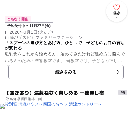
保存
2
まもなく開催
予約受付中 〜11月27日(金)
2026年9月1日(火)...他
藤が丘スピカファミリーステーション
「スプーンの選び方とあげ方」ひとつで、子どものお口の育ち
が変わる！
離乳食をこれから始める方、始めてみたけれど進め方に悩んで
いる方のための準備教室です。 当教室では、子どもの正しい
「唇を閉じる」動きを引き出すために開発された「はぐかむ®
続きをみる
離乳食スプーン」を使用し...
【空きあり】気兼ねなく楽しめる 一棟貸し宿
高知県長岡郡本山町