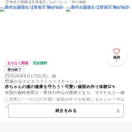
神奈川県横浜市青葉区 / ものづくり・学び体験
保存
2
まもなく開催
完全無料
受付終了
2026年8月17日(月)...他
藤が丘スピカファミリーステーション
赤ちゃんの歯の健康を守ろう！可愛い歯固め作り体験🦷✨
当院の歯科保育士・受付の中山が講師となり、ママたちと一緒
に世界に一つだけの可愛い歯固め作りを体験しませんか？中山
はTinyTeeth認定講師の資格を持っているので、安心・安全な歯
続きをみる
固めを楽しく作れ...