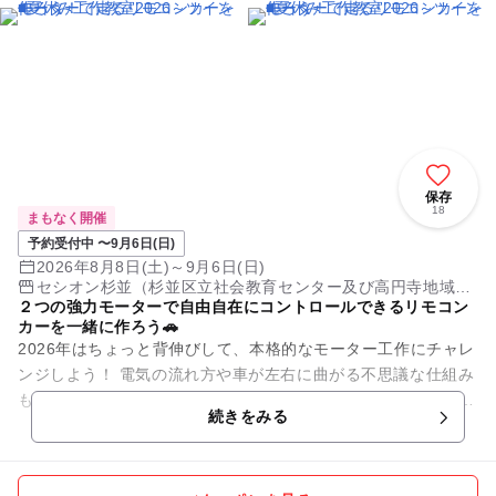
保存
18
まもなく開催
予約受付中 〜9月6日(日)
2026年8月8日(土)～9月6日(日)
セシオン杉並（杉並区立社会教育センター及び高円寺地域区
２つの強力モーターで自由自在にコントロールできるリモコン
民センター複合施設）
カーを一緒に作ろう🚗
2026年はちょっと背伸びして、本格的なモーター工作にチャレ
ンジしよう！ 電気の流れ方や車が左右に曲がる不思議な仕組み
も、一緒に学びながら作ります。 ★★リモコンカー工作の内容
続きをみる
詳細は...