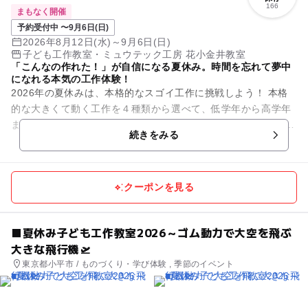
166
まもなく開催
予約受付中 〜9月6日(日)
2026年8月12日(水)～9月6日(日)
子ども工作教室・ミュウテック工房 花小金井教室
「こんなの作れた！」が自信になる夏休み。時間を忘れて夢中
になれる本気の工作体験！
2026年の夏休みは、本格的なスゴイ工作に挑戦しよう！ 本格
的な大きくて動く工作を４種類から選べて、低学年から高学年
までの自由研究にピッタリ！ 未就学のお子様から中学生まで、
続きをみる
親子さま...
クーポンを見る
■夏休み子ども工作教室2026～ゴム動力で大空を飛ぶ
大きな飛行機🛫
東京都小平市 / ものづくり・学び体験 , 季節のイベント