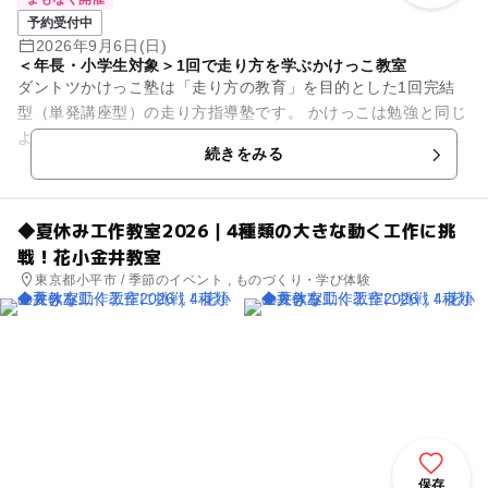
予約受付中
2026年9月6日(日)
＜年長・小学生対象＞1回で走り方を学ぶかけっこ教室
ダントツかけっこ塾は「走り方の教育」を目的とした1回完結
型（単発講座型）の走り方指導塾です。 かけっこは勉強と同じ
ように、正しく理解し練習すれば上達できる技能です。ダント
続きをみる
ツかけっこ塾ではプ...
◆夏休み工作教室2026｜4種類の大きな動く工作に挑
戦！花小金井教室
東京都小平市 / 季節のイベント , ものづくり・学び体験
保存