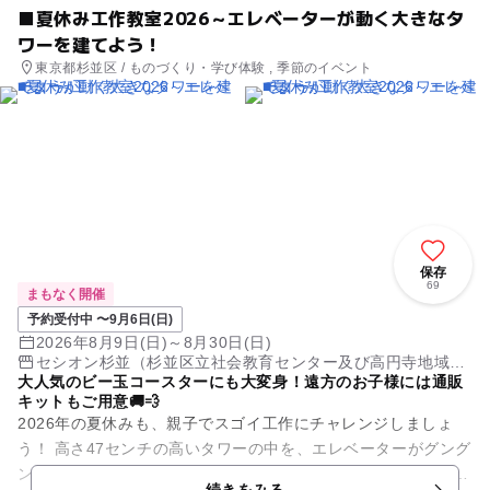
■夏休み工作教室2026～エレベーターが動く大きなタ
ワーを建てよう！
東京都杉並区 / ものづくり・学び体験 , 季節のイベント
保存
69
まもなく開催
予約受付中 〜9月6日(日)
2026年8月9日(日)～8月30日(日)
セシオン杉並（杉並区立社会教育センター及び高円寺地域区
大人気のビー玉コースターにも大変身！遠方のお子様には通販
民センター複合施設）
キットもご用意🚚💨
2026年の夏休みも、親子でスゴイ工作にチャレンジしましょ
う！ 高さ47センチの高いタワーの中を、エレベーターがグング
ン動く本格的な工作を一緒に作ります。 真っ白なタワーの壁を
続きをみる