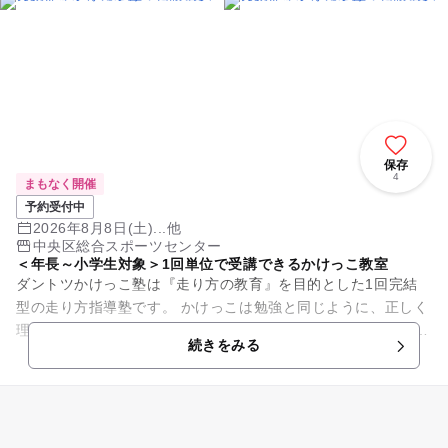
保存
4
まもなく開催
予約受付中
2026年8月8日(土)...他
中央区総合スポーツセンター
＜年長～小学生対象＞1回単位で受講できるかけっこ教室
ダントツかけっこ塾は『走り方の教育』を目的とした1回完結
型の走り方指導塾です。 かけっこは勉強と同じように、正しく
理解し練習すれば上達できる技能です。 ダントツかけっこ塾で
続きをみる
はプロの現場でも使...