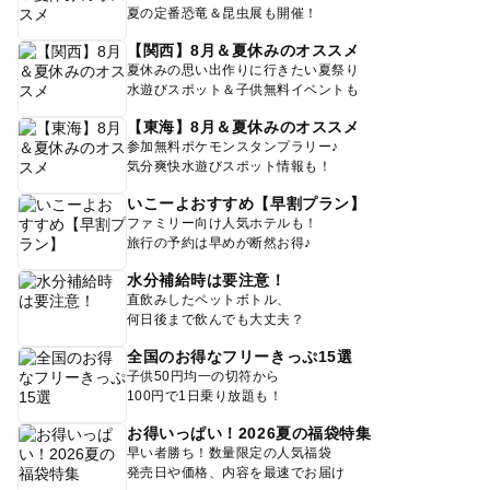
夏の定番恐竜＆昆虫展も開催！
【関西】8月＆夏休みのオススメ
夏休みの思い出作りに行きたい夏祭り
水遊びスポット＆子供無料イベントも
【東海】8月＆夏休みのオススメ
参加無料ポケモンスタンプラリー♪
気分爽快水遊びスポット情報も！
いこーよおすすめ【早割プラン】
ファミリー向け人気ホテルも！
旅行の予約は早めが断然お得♪
水分補給時は要注意！
直飲みしたペットボトル、
何日後まで飲んでも大丈夫？
全国のお得なフリーきっぷ15選
子供50円均一の切符から
100円で1日乗り放題も！
お得いっぱい！2026夏の福袋特集
早い者勝ち！数量限定の人気福袋
発売日や価格、内容を最速でお届け