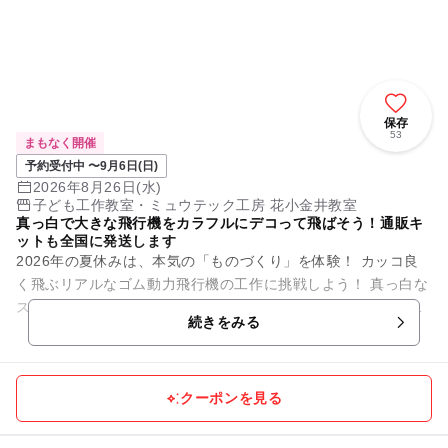
保存
53
まもなく開催
予約受付中 〜9月6日(日)
2026年8月26日(水)
子ども工作教室・ミュウテック工房 花小金井教室
真っ白で大きな飛行機をカラフルにデコって飛ばそう！通販キ
ットも全国に発送します
2026年の夏休みは、本気の「ものづくり」を体験！ カッコ良
く飛ぶリアルなゴム動力飛行機の工作に挑戦しよう！ 真っ白な
スチレンペーパーで組み立てた機体をカラフルにデコレーショ
続きをみる
ンして、...
クーポンを見る