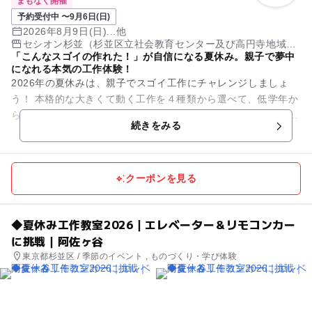
まもなく開催
予約受付中 〜9月6日(日)
2026年8月9日(日)...他
セシオン杉並（杉並区立社会教育センター及び高円寺地域区
「こんなスゴイの作れた！」が自信になる夏休み。親子で夢中
民センター複合施設）
になれる本気の工作体験！
2026年の夏休みは、親子でスゴイ工作にチャレンジしましょ
う！ 本格的な大きくて動く工作を４種類から選べて、低学年か
ら高学年までの自由研究にも最適です！ 未就学のお子様も親子
続きをみる
さまで一...
クーポンを見る
◆夏休み工作教室2026｜エレベーター＆リモコンカー
に挑戦｜阿佐ヶ谷
東京都杉並区 / 季節のイベント , ものづくり・学び体験