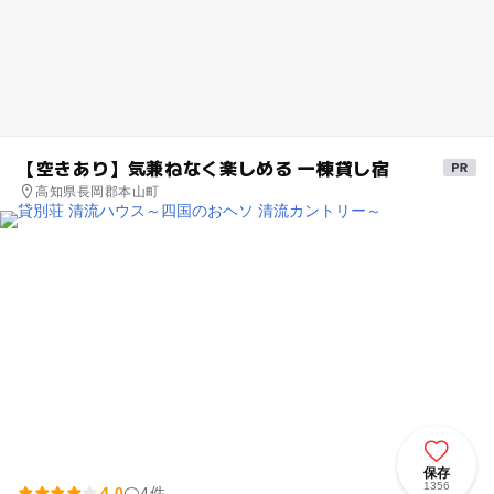
【空きあり】気兼ねなく楽しめる 一棟貸し宿
高知県長岡郡本山町
保存
1356
4.0
4件