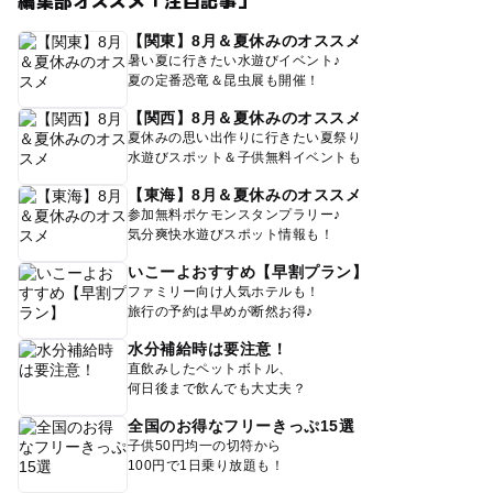
編集部オススメ「注目記事」
【関東】8月＆夏休みのオススメ
暑い夏に行きたい水遊びイベント♪
夏の定番恐竜＆昆虫展も開催！
【関西】8月＆夏休みのオススメ
夏休みの思い出作りに行きたい夏祭り
水遊びスポット＆子供無料イベントも
【東海】8月＆夏休みのオススメ
参加無料ポケモンスタンプラリー♪
気分爽快水遊びスポット情報も！
いこーよおすすめ【早割プラン】
ファミリー向け人気ホテルも！
旅行の予約は早めが断然お得♪
水分補給時は要注意！
直飲みしたペットボトル、
何日後まで飲んでも大丈夫？
全国のお得なフリーきっぷ15選
子供50円均一の切符から
100円で1日乗り放題も！