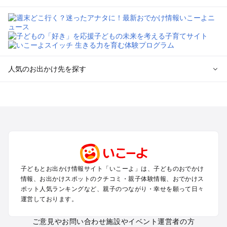
人気のお出かけ先を探す
全国からプール子連れおでかけスポットを探す
北海道･東北のプールおでかけ
北陸･甲信越のプールおでかけ
関東のプールおでかけ
東海のプールおでかけ
関西のプールおでかけ
中国･四国のプールおでかけ
子どもとお出かけ情報サイト「いこーよ」は、子どものおでかけ
九州･沖縄のプールおでかけ
情報、お出かけスポットのクチコミ・親子体験情報、おでかけス
ポット人気ランキングなど、親子のつながり・幸せを願って日々
運営しております。
定番お出かけスポット
遊園地
ご意見やお問い合わせ
施設やイベント運営者の方
動物園