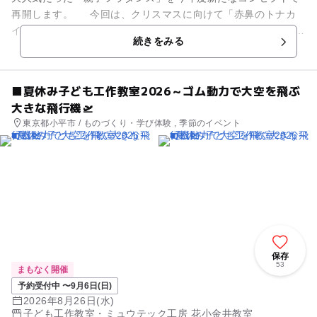
再開します。 今回は、クリスマスに向けて「赤鼻のトナカ
イ」を親子で踊ります。 1回のフラダンス体験で、1曲振り付け
続きをみる
をマスターし...
■夏休み子ども工作教室2026～ゴム動力で大空を飛ぶ
大きな飛行機🛫
東京都小平市 / ものづくり・学び体験 , 季節のイベント
保存
53
まもなく開催
予約受付中 〜9月6日(日)
2026年8月26日(水)
子ども工作教室・ミュウテック工房 花小金井教室