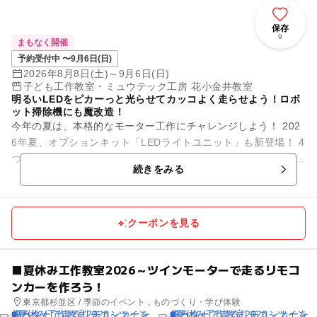
保存
9
まもなく開催
予約受付中 〜9月6日(日)
2026年8月8日(土)～9月6日(日)
子ども工作教室・ミュウテック工房 花小金井教室
明るいLEDをピカーっと光らせてカッコよく走らせよう！ロボ
ット掃除機にも魔改造！
今年の夏は、本格的なモーター工作にチャレンジしよう！ 202
6年夏、オプションキット「LEDライトユニット」も新登場！ 4
つの白色LEDと5色のキャップで、色鮮やかな光をデザインした
続きをみる
スゴ...
クーポンを見る
■夏休み工作教室2026～ツインモーターで走るリモコ
ンカーを作ろう！
東京都杉並区 / 季節のイベント , ものづくり・学び体験