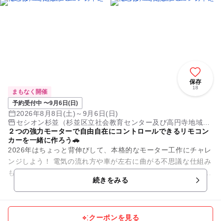
保存
18
まもなく開催
予約受付中 〜9月6日(日)
2026年8月8日(土)～9月6日(日)
セシオン杉並（杉並区立社会教育センター及び高円寺地域区
２つの強力モーターで自由自在にコントロールできるリモコン
民センター複合施設）
カーを一緒に作ろう🚗
2026年はちょっと背伸びして、本格的なモーター工作にチャレ
ンジしよう！ 電気の流れ方や車が左右に曲がる不思議な仕組み
も、一緒に学びながら作ります。 ★★リモコンカー工作の内容
続きをみる
詳細は...
クーポンを見る