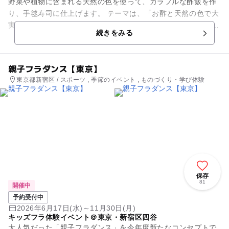
野菜や植物に含まれる天然の色を使って、カラフルな酢飯を作
り、手毬寿司に仕上げます。 テーマは、「お酢と天然の色で大
実験！食材に隠された科学のヒミツ」。 紅芯大根、大葉、抹
続きをみる
茶、玉ねぎの...
親子フラダンス【東京】
東京都新宿区 / スポーツ , 季節のイベント , ものづくり・学び体験
保存
81
開催中
予約受付中
2026年6月17日(水)～11月30日(月)
キッズフラ体験イベント＠東京・新宿区四谷
大人気だった「親子フラダンス」を今年度新たなコンセプトで