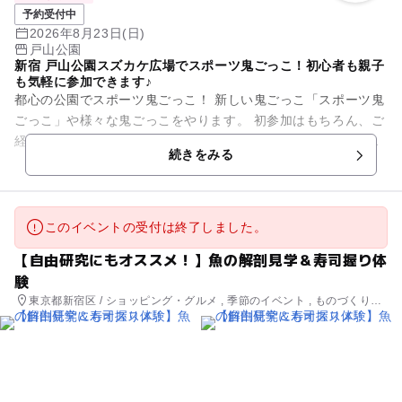
予約受付中
2026年8月23日(日)
戸山公園
新宿 戸山公園スズカケ広場でスポーツ鬼ごっこ！初心者も親子
も気軽に参加できます♪
都心の公園でスポーツ鬼ごっこ！ 新しい鬼ごっこ「スポーツ鬼
ごっこ」や様々な鬼ごっこをやります。 初参加はもちろん、ご
経験や年齢を問わず、他団体に所属されている方も、どなたで
続きをみる
もご参加いただけま...
このイベントの受付は終了しました。
【自由研究にもオススメ！】魚の解剖見学＆寿司握り体
験
東京都新宿区 / ショッピング・グルメ , 季節のイベント , ものづくり・
学び体験