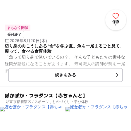
保存
2
まもなく開催
受付終了
2026年8月20日(木)
切り身の向こうにある“命”を学ぶ夏。魚を一尾まるごと見て、
握って、食べる食育体験
「魚って切り身で泳いでいるの？」 そんな子どもたちの素朴な
疑問が話題になることがあります。 寿司職人の講師が鯛を一尾
まるごと捌きながら、うろこ、骨、内臓など魚の体の仕組みを
続きをみる
分かりやすく説...
ぽかぽか・フラダンス【赤ちゃんと】
東京都新宿区 / スポーツ , ものづくり・学び体験