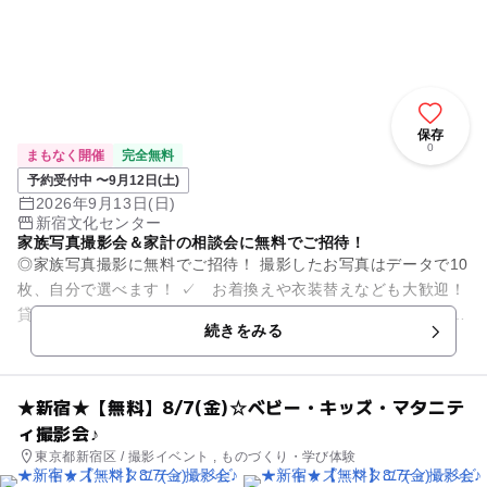
保存
0
まもなく開催
完全無料
予約受付中 〜9月12日(土)
2026年9月13日(日)
新宿文化センター
家族写真撮影会＆家計の相談会に無料でご招待！
◎家族写真撮影に無料でご招待！ 撮影したお写真はデータで10
枚、自分で選べます！ ✓ お着換えや衣装替えなども大歓迎！
貸し切りでたっぷり撮影いたします。 ✓ 小物などのお持ち込
続きをみる
みも大歓迎で...
★新宿★【無料】8/7(金)☆ベビー・キッズ・マタニテ
ィ撮影会♪
東京都新宿区 / 撮影イベント , ものづくり・学び体験