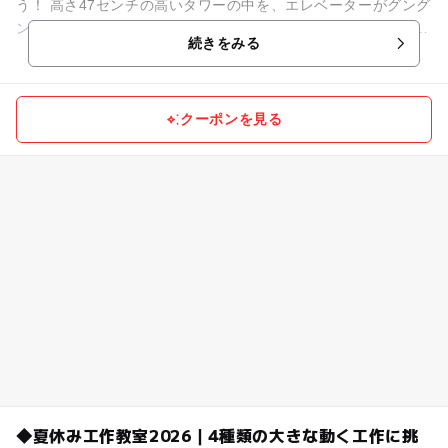
う！ 高さ47センチの高いタワーの中を、エレベーターがグング
ン動く本格的な工作を一緒に作ります。 真っ白なタワーの壁を
続きをみる
カラフ...
クーポンを見る
◆夏休み工作教室2026｜4種類の大きな動く工作に挑