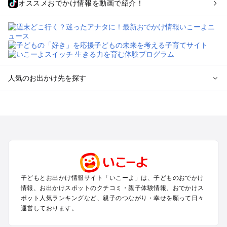
オススメおでかけ情報を動画で紹介！
人気のお出かけ先を探す
全国からプール子連れおでかけスポットを探す
北海道･東北のプールおでかけ
北陸･甲信越のプールおでかけ
関東のプールおでかけ
東海のプールおでかけ
関西のプールおでかけ
中国･四国のプールおでかけ
子どもとお出かけ情報サイト「いこーよ」は、子どものおでかけ
九州･沖縄のプールおでかけ
情報、お出かけスポットのクチコミ・親子体験情報、おでかけス
ポット人気ランキングなど、親子のつながり・幸せを願って日々
運営しております。
定番お出かけスポット
遊園地