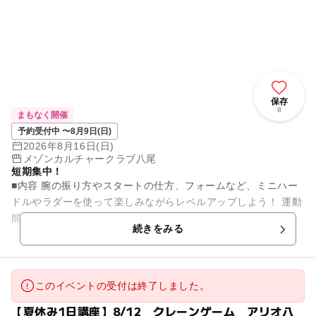
保存
8
まもなく開催
予約受付中 〜8月9日(日)
2026年8月16日(日)
メゾンカルチャークラブ八尾
短期集中！
■内容 腕の振り方やスタートの仕方、フォームなど、ミニハー
ドルやラダーを使って楽しみながらレベルアップしよう！ 運動
能力の基本を養い、走ることに自信が持てます！※教室内での
続きをみる
実施となります。 ...
このイベントの受付は終了しました。
【夏休み1日講座】8/12 クレーンゲーム アリオ八