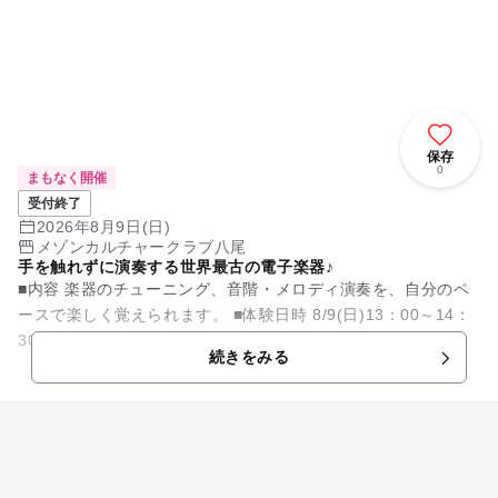
保存
0
まもなく開催
受付終了
2026年8月9日(日)
メゾンカルチャークラブ八尾
手を触れずに演奏する世界最古の電子楽器♪
■内容 楽器のチューニング、音階・メロディ演奏を、自分のペ
ースで楽しく覚えられます。 ■体験日時 8/9(日)13：00～14：
30 ■お持物 筆記用具 ■対象 小学生...
続きをみる