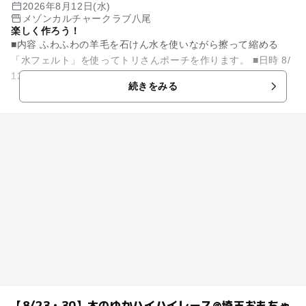
2026年8月12日(水)
メゾンカルチャークラブ八尾
楽しく作ろう！
■内容 ふわふわの羊毛を石けん水を使いながら擦って縮める
「水フェルト」を使ってトリさんポーチを作ります。 ■日時 8/
12(水)11：00～12：30 ■お持物 必要な方はエプ...
続きをみる
【8/23・30】木のゆかハイハイレース@埼玉おもちゃ