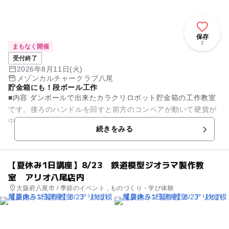
保存
2
まもなく開催
受付終了
2026年8月11日(火)
メゾンカルチャークラブ八尾
貯金箱にも！段ボール工作
■内容 ダンボールで出来たカラクリロボット貯金箱の工作教室
です。後ろのハンドルを回すと前方のコンベアが動いて硬貨が
中に入ります。 ■日時 8/11(火)10：30～13：00 ■...
続きをみる
【夏休み1日講座】8/23 鉄道模型ジオラマ製作教
室 アリオ八尾店内
大阪府八尾市 / 季節のイベント , ものづくり・学び体験