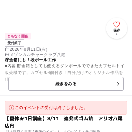
保存
1
まもなく開催
受付終了
2026年8月11日(火)
メゾンカルチャークラブ八尾
貯金箱にも！段ボール工作
■内容 貯金箱としても使えるダンボールでできたカプセルトイ
販売機です。カプセル4個付き！自分だけのオリジナル作品を
仕上げよう。 ■日時 8/11(火)16：30～18：00 ■お...
続きをみる
このイベントの受付は終了しました。
【夏休み1日講座】8/11 連発式ゴム銃 アリオ八尾
店内
大阪府八尾市 / 季節のイベント , ものづくり・学び体験