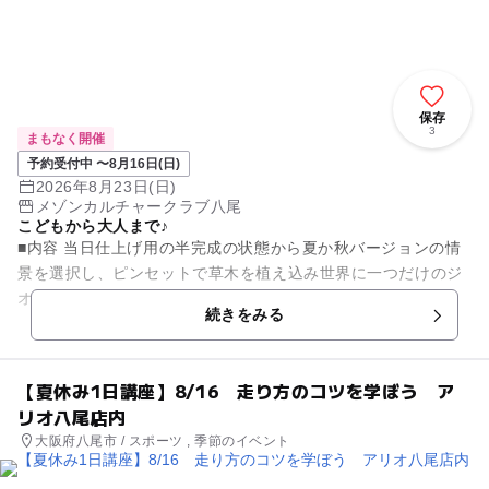
保存
3
まもなく開催
予約受付中 〜8月16日(日)
2026年8月23日(日)
メゾンカルチャークラブ八尾
こどもから大人まで♪
■内容 当日仕上げ用の半完成の状態から夏か秋バージョンの情
景を選択し、ピンセットで草木を植え込み世界に一つだけのジ
オラマを完成しましょう。（2度目以降の方は春か冬バージョ
続きをみる
ンもあります。春夏秋冬...
【夏休み1日講座】8/16 走り方のコツを学ぼう ア
リオ八尾店内
大阪府八尾市 / スポーツ , 季節のイベント