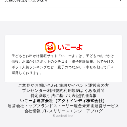
人気のお出かけ先を探す
全国からプール子連れおでかけスポットを探す
北海道･東北のプールおでかけ
北陸･甲信越のプールおでかけ
関東のプールおでかけ
東海のプールおでかけ
関西のプールおでかけ
中国･四国のプールおでかけ
子どもとお出かけ情報サイト「いこーよ」は、子どものおでかけ
九州･沖縄のプールおでかけ
情報、お出かけスポットのクチコミ・親子体験情報、おでかけス
ポット人気ランキングなど、親子のつながり・幸せを願って日々
運営しております。
定番お出かけスポット
遊園地
ご意見やお問い合わせ
施設やイベント運営者の方
動物園
プレゼンター利用規約
利用規約
よくある質問
バーベキュー
特定商取引法に基づく表記
採用情報
釣り
いこーよ運営会社（アクトインディ株式会社）
運営会社トップ
ブランドストーリー
理念
未来図
運営サービス
牧場
会社情報
プレスリリース
エンジニアブログ
プール
© actindi Inc.
アスレチック
公園・総合公園