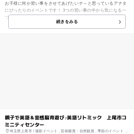
お子様に何か習い事をさせてあげたいナ～と思っているアナタ
にぴったりのイベントです！ 3つの習い事の中から気になる一
つを選んで実際に体験できます！ ・リトミックきのこの森の音
続きをみる
楽教室 ・アルク...
親子で英語＆音感脳育遊び♪英語リトミック 上尾市コ
ミニティセンター
埼玉県上尾市 / 撮影イベント , 芸術鑑賞・自然観賞 , 季節のイベント ,