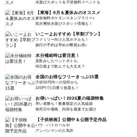
水遊びスポット＆子供無料イベントも
【東海】8月＆夏休みのオススメ
参加無料ポケモンスタンプラリー♪
気分爽快水遊びスポット情報も！
いこーよおすすめ【早割プラン】
ファミリー向け人気ホテルも！
旅行の予約は早めが断然お得♪
水分補給時は要注意！
直飲みしたペットボトル、
何日後まで飲んでも大丈夫？
全国のお得なフリーきっぷ15選
子供50円均一の切符から
100円で1日乗り放題も！
お得いっぱい！2026夏の福袋特集
早い者勝ち！数量限定の人気福袋
発売日や価格、内容を最速でお届け
【子供映画】公開中＆公開予定作品
パウ・パトロールや
アンパンマンの人気作