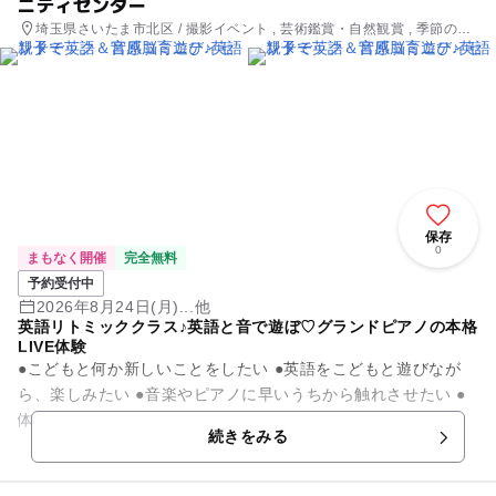
ニティセンター
埼玉県さいたま市北区 / 撮影イベント , 芸術鑑賞・自然観賞 , 季節のイ
ベント , ものづくり・学び体験 , ミニイベント
保存
0
まもなく開催
完全無料
予約受付中
2026年8月24日(月)...他
英語リトミッククラス♪英語と音で遊ぼ♡グランドピアノの本格
LIVE体験
●こどもと何か新しいことをしたい ●英語をこどもと遊びなが
ら、楽しみたい ●音楽やピアノに早いうちから触れさせたい ●
体を動かしてリフレッシュしたい ●まだ小さいけれど、...
続きをみる