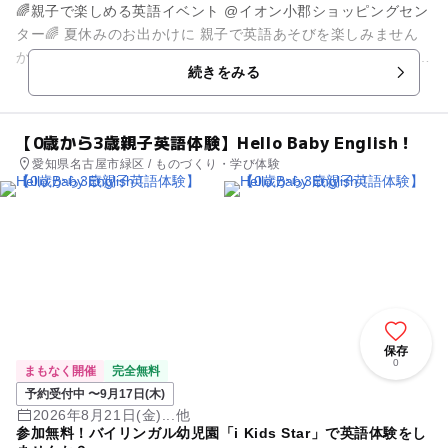
🌈親子で楽しめる英語イベント @イオン小郡ショッピングセン
ター🌈 夏休みのお出かけに 親子で英語あそびを楽しみません
か？🌻✨ イオン小郡ショッピングセンターで 親子で楽しめる英
続きをみる
語...
【0歳から3歳親子英語体験】Hello Baby English！
愛知県名古屋市緑区 / ものづくり・学び体験
保存
0
まもなく開催
完全無料
予約受付中 〜9月17日(木)
2026年8月21日(金)...他
参加無料！バイリンガル幼児園「i Kids Star」で英語体験をし