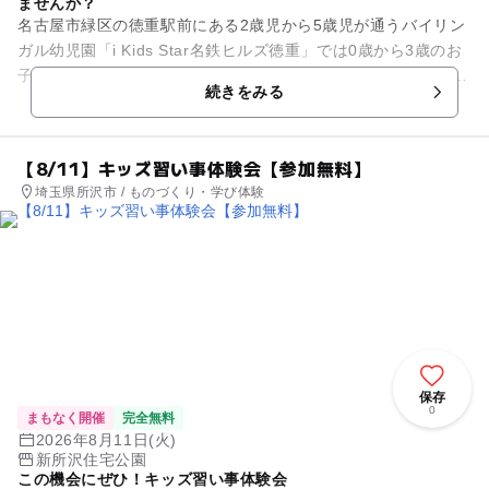
ませんか？
名古屋市緑区の徳重駅前にある2歳児から5歳児が通うバイリン
ガル幼児園「i Kids Star名鉄ヒルズ徳重」では0歳から3歳のお
子さまとパパママを対象に英語の無料体験を実施します。 イン
続きをみる
グリッ...
【8/11】キッズ習い事体験会【参加無料】
埼玉県所沢市 / ものづくり・学び体験
保存
0
まもなく開催
完全無料
2026年8月11日(火)
新所沢住宅公園
この機会にぜひ！キッズ習い事体験会