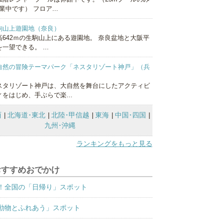
業中です） フロア...
駒山上遊園地（奈良）
高642ｍの生駒山上にある遊園地。 奈良盆地と大阪平
一望できる。 ...
自然の冒険テーマパーク「ネスタリゾート神戸」（兵
）
スタリゾート神戸は、大自然を舞台にしたアクティビ
ィをはじめ、手ぶらで楽...
西
北海道･東北
北陸･甲信越
東海
中国･四国
九州･沖縄
ランキングをもっと見る
おすすめおでかけ
！全国の「日帰り」スポット
動物とふれあう」スポット