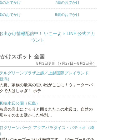
歳のおでかけ
7歳のおでかけ
歳のおでかけ
9歳のおでかけ
かけスポット 全国
8月3日更新（7月27日～8月2日分）
テルグリーンプラザ上越／上越国際プレイランド
新潟）
の夏、家族の最高の思い出がここに！ウォーターパ
クで大はしゃぎ！ ホテ...
釈峡水辺公園（広島）
灰岩の岩山にぐるりと囲まれたこの水辺は、自然の
形をそのまま活かした特別...
谷グリーンパーク アクアパラダイス・パティオ（埼
）
1階レジャープールは休館中です。（25mプールのみ