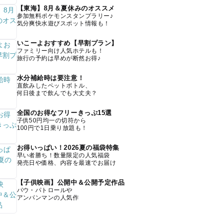
【東海】8月＆夏休みのオススメ
参加無料ポケモンスタンプラリー♪
気分爽快水遊びスポット情報も！
いこーよおすすめ【早割プラン】
ファミリー向け人気ホテルも！
旅行の予約は早めが断然お得♪
水分補給時は要注意！
直飲みしたペットボトル、
何日後まで飲んでも大丈夫？
全国のお得なフリーきっぷ15選
子供50円均一の切符から
100円で1日乗り放題も！
お得いっぱい！2026夏の福袋特集
早い者勝ち！数量限定の人気福袋
発売日や価格、内容を最速でお届け
【子供映画】公開中＆公開予定作品
パウ・パトロールや
アンパンマンの人気作