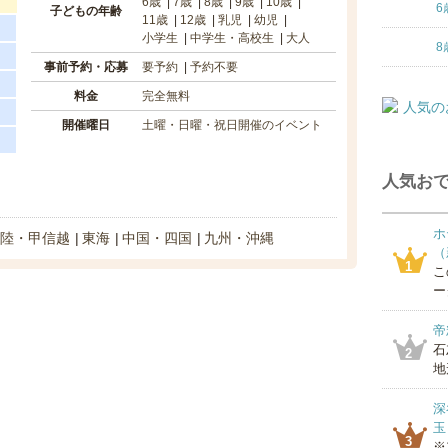
6歳
7歳
8歳
9歳
10歳
6
子どもの年齢
11歳
12歳
乳児
幼児
小学生
中学生・高校生
大人
8
事前予約・応募
要予約
予約不要
料金
完全無料
開催曜日
土曜・日曜・祝日開催のイベント
人気おで
ホ
陸・甲信越
東海
中国・四国
九州・沖縄
（
1
こ
ー
帝
石
2
地
深
玉
3
※