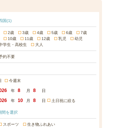
四国
(1)
2歳
3歳
4歳
5歳
6歳
7歳
10歳
11歳
12歳
乳児
幼児
中学生・高校生
大人
予約不要
日
今週末
年
月
日
年
月
日
土日祝に絞る
期間を選択
スポーツ
生き物ふれあい