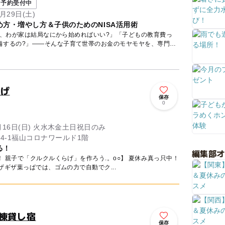
予約受付中
月29日(土)
方・増やし方＆子供のためのNISA活用術
ど、わが家は結局なにから始めればいい?」「子どもの教育費っ
備するの?」——そんな子育て世帯のお金のモヤモヤを、専門の
らげ
保存
0
8月16日(日) 火水木金土日祝日のみ
4-1福山コロナワールド1階
る！
編集部
で「クルクルくらげ」を作ろう.。o○】 夏休み真っ只中！
暑い日が続きますね☀️ ギザギザ葉っぱでは、ゴムの力で自動でク...
棟貸し宿
保存