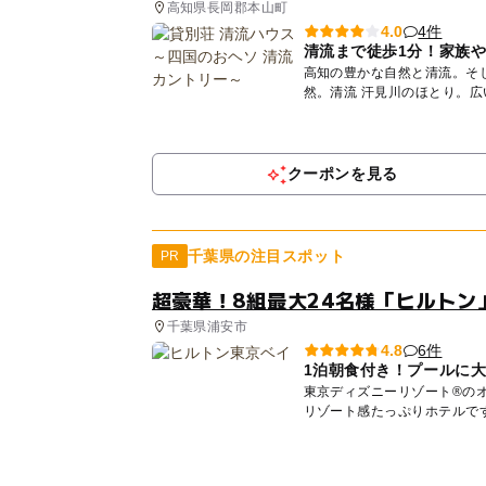
高知県長岡郡本山町
4件
4.0
清流まで徒歩1分！家族
高知の豊かな自然と清流。そして、子ど
然。清流 汗見川のほとり。
な...
クーポンを見る
千葉県の注目スポット
PR
超豪華！8組最大24名様「ヒルトン
千葉県浦安市
6件
4.8
1泊朝食付き！プールに
東京ディズニーリゾート®の