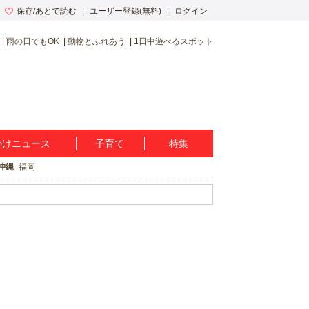
保存/あとで読む
ユーザー登録(無料)
ログイン
雨の日でもOK
動物とふれあう
1日中遊べるスポット
かけニュース
子育て
特集
沖縄
福岡