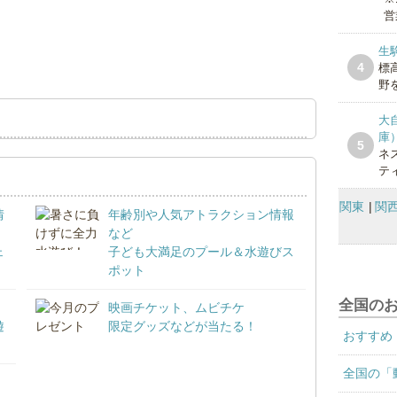
営
生
4
標
野を
大
庫
5
ネ
テ
関東
関
情
年齢別や人気アトラクション情報
など
ェ
子ども大満足のプール＆水遊びス
ポット
全国の
映画チケット、ムビチケ
遊
限定グッズなどが当たる！
おすすめ
全国の「