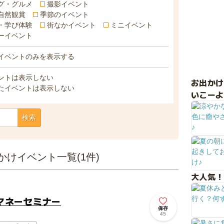
グ・グルメ
撮影イベント
自然観賞
季節のイベント
・学び体験
街なかイベント
ミニイベント
ーイベント
イベントのみを表示する
ントは表示しない
お出か
たイベントは表示しない
いこーよ
検索
けイベント一覧(1件)
大人気！
マネーセミナー
保存
45