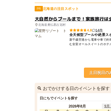
北海道の注目スポット
PR
大自然からプールまで！家族旅行は
北海道勇払郡占冠村
14件
4.8
全天候型プールや絶景ス
新千歳空港から電車や車で約9
土日祝日の
おでかけする日のイベントを探す
日にちでイベントを探す
2026年8月
9月 