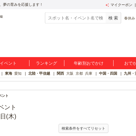
、夢の育みを応援します！
マイクーポン
春休み
イベント
ランキング
年齢別おでかけ
おで
東海
愛知
北陸・甲信越
関西
大阪
京都
兵庫
中国・四国
九州・
ベント
ベント
日(木)
検索条件をすべてリセット