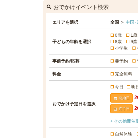
おでかけイベント検索
エリアを選択
全国
>
中国･
0歳
1歳
子どもの年齢を選択
8歳
9歳
小学生
事前予約/応募
要予約
料金
完全無料
今日
明
開始日
おでかけ予定日を選択
終了日
+ その他開催
自然体験