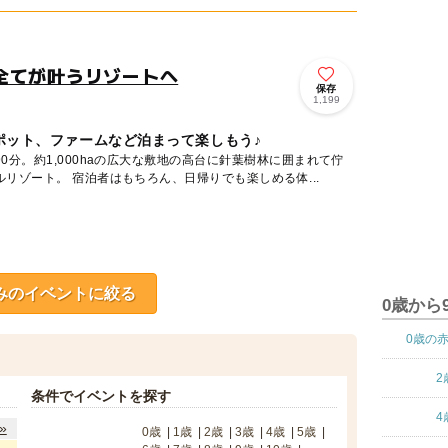
全てが叶うリゾートへ
保存
1,199
ポット、ファームなど泊まって楽しもう♪
0分。約1,000haの広大な敷地の高台に針葉樹林に囲まれて佇
む全室オールスイートのホテルリゾート。 宿泊者はもちろん、日帰りでも楽しめる体...
みのイベントに絞る
0歳から
0歳の
2
条件でイベントを探す
4
»
0歳
1歳
2歳
3歳
4歳
5歳