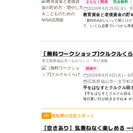
まもなく開催
完全無料
2026年8月25日(火)、8
教育資金と老後資金の貯め
「新NISAがいいって聞くけ
て、いくら必要でいつから準
講師...
［無料ワークショップ]クルクルく
広島県福山市 / ものづくり・学び体験
開催中
2026年8月4日(火)～
広島県福山市一文字町2
手をはなすとクルクル回
【手をはなすとクルクル回る！ 親子
毎日
高知県の注目スポット
PR
【空きあり】気兼ねなく楽しめる 一