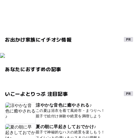
雨の日でもOK
日本の歴史・民俗を学ぶ
暑い日でもOK
寒い日でもOK
秋のお出かけ2026
雨でも遊べる
遊びと学び
節約でおでかけ
寒い日
お出かけ家族にイチオシ情報
室内施設
寒くても楽しめる
武家屋敷
春休み2027
梅雨
シルバーウィーク2026
旅行
節約
朝から遊べる
小京都
駐車場あり
夏休み自由研究
あなたにおすすめの記事
無料施設
味覚狩り・収穫体験
タダでお出かけ
ミュージアム
名所
科学館・博物館
0円遊び場
いこーよとりっぷ 注目記事
三連休
歴史文化
雨の日おでかけ
屋内施設
涼やかな音色に癒やされる♪
節約お出かけ
午後から遊べる
雨でもOK
この夏は浴衣を着て風鈴市・まつりへ！
親子で絵付け体験や絶景を満喫しよう
夏休み2026
節約おでかけ
節約遊び場
屋内遊び場
夏の朝に早起きしておでかけ♪
0円お出かけ
GW(ゴールデンウィーク)2027
GW
親子で神秘的なハスの絶景を楽しもう！
スイレンとの違い＆ハスまつり情報も