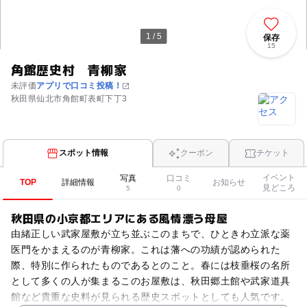
1 / 5
保存
15
角館歴史村 青柳家
未評価
アプリで口コミ投稿！
秋田県仙北市角館町表町下丁3
スポット情報
クーポン
チケット
イベント
写真
口コミ
TOP
詳細情報
お知らせ
見どころ
5
0
秋田県の小京都エリアにある風情漂う母屋
由緒正しい武家屋敷が立ち並ぶこのまちで、ひときわ立派な薬
医門をかまえるのが青柳家。これは藩への功績が認められた
際、特別に作られたものであるとのこと。春には枝垂桜の名所
として多くの人が集まるこのお屋敷は、秋田郷土館や武家道具
館など貴重な史料が見られる歴史スポットとしても人気です。