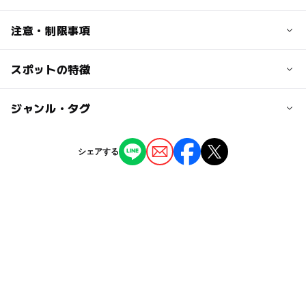
子ども：200円
中高生：300円
交通アクセス
注意・制限事項
※団体割引は50円引き（20名様以上）
JR「角館駅」より徒歩15分、車5分、人力車（有料）約10
分
スポットの特徴
【赤ちゃん向け設備】
大人の料金
秋田自動車道「協和IC」より車で30分
お声がけいただければ、おむつ交換の場所の確保などは可
500円
能な限り対応しております。
◯
ー
駐車場あり
ジャンル・タグ
駅から近い
※団体割引は50円引き（20名様以上）
近くの駅
角館駅
ー
ー
授乳室あり
託児所
ジャンル
シェアする
博物館・科学館
駐車可能台数
◯
ー
雨でもOK
ベビーカーOK
100台
タグ
ー
◯
食事持込OK
レストラン
駐車場詳細
ゴールデンウィーク
学習施設
雨のお出かけ
普通車 500円
◯
ー
売店
オムツ交換台
夏休み・自由研究2026
雨でも楽しめる
マイクロバス 1,000 円
大型バス 2,000円
春休みおでかけ
田沢湖・角館
時代村
遊び場
※冬期無料など季節により変動します。詳しくは角館町観
光協会にお問い合わせください。
節約子連れ
室内
冬休み2025-2026
秋