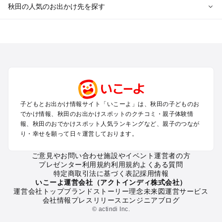
秋田の人気のお出かけ先を探す
秋田のエリアからプール子ども連れのお出かけスポット
を探す
秋田市のプールお出かけ
八戸・十和田湖・大館・鹿角のプールお出かけ
横手・鳥海のプールお出かけ
田沢湖・角館・乳頭温泉・大曲のプールお出かけ
男鹿半島・白神のプールお出かけ
子どもとお出かけ情報サイト「いこーよ」は、秋田の子どものお
でかけ情報、秋田のお出かけスポットのクチコミ・親子体験情
秋田の定番お出かけスポット
報、秋田のおでかけスポット人気ランキングなど、親子のつなが
り・幸せを願って日々運営しております。
秋田の遊園地
秋田の動物園
ご意見やお問い合わせ
施設やイベント運営者の方
秋田のバーベキュー
プレゼンター利用規約
利用規約
よくある質問
秋田の釣り
特定商取引法に基づく表記
採用情報
秋田の牧場
いこーよ運営会社（アクトインディ株式会社）
運営会社トップ
ブランドストーリー
理念
未来図
運営サービス
秋田のプール
会社情報
プレスリリース
エンジニアブログ
秋田のアスレチック
© actindi Inc.
秋田の公園・総合公園