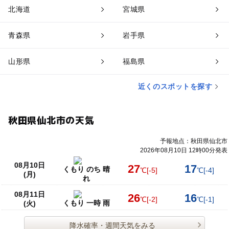
北海道
宮城県
青森県
岩手県
山形県
福島県
近くのスポットを探す
秋田県仙北市の天気
予報地点：秋田県仙北市
2026年08月10日 12時00分発表
08月10日
27
17
くもり のち 晴
℃
[-5]
℃
[-4]
(月)
れ
08月11日
26
16
℃
[-2]
℃
[-1]
くもり 一時 雨
(火)
降水確率・週間天気をみる