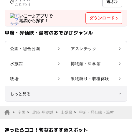
選ぶ
こだわり
いこーよアプリで
ダウンロード
地図から探す！
甲府・昇仙峡・湯村のおでかけジャンル
公園・総合公園
アスレチック
水族館
博物館・科学館
牧場
果物狩り・収穫体験
もっと見る
室内遊び場
遊園地
全国
北陸･甲信越
山梨県
甲府・昇仙峡・湯村
テーマパーク
動物園
迷ったらココ！旬なおすすめスポット