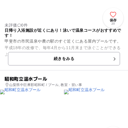
保存
20
未評価
0件
日帰り入浴施設が近くにあり！泳いで温泉コースがおすすめで
す！
甲斐市の市民温泉や農の駅のすぐ近くにある屋内プールです。
平成18年の改修で、毎年4月から11月末まで泳ぐことができる
ようになりました。 25mプールの中の2コースを歩行用とし、
続きをみる
健康増進に役...
昭和町立温水プール
山梨県中巨摩郡昭和町 / プール, 教室・習い事