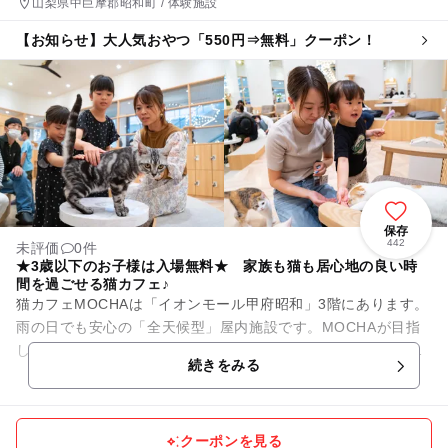
山梨県中巨摩郡昭和町 / 体験施設
【お知らせ】大人気おやつ「550円⇒無料」クーポン！
保存
442
未評価
0件
★3歳以下のお子様は入場無料★ 家族も猫も居心地の良い時
間を過ごせる猫カフェ♪
猫カフェMOCHAは「イオンモール甲府昭和」3階にあります。
雨の日でも安心の「全天候型」屋内施設です。MOCHAが目指
しているのは、人も、猫も、その時にいちばん幸せなことがで
続きをみる
きる場所。のんびりと...
クーポンを見る