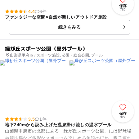
保存
785
4.4
6件
ファンタジーな空間×自然が新しいアウトドア施設
続きをみる
緑が丘スポーツ公園（屋外プール）
山梨県甲府市 / スポーツ施設, 公園・総合公園, プール
保存
329
3.5
1件
地下240mから汲み上げた温泉掛け流しの温水プール
山梨県甲府市の北部にある「緑が丘スポーツ公園」には野球場
や競技場など多彩なスポーツを楽しめる施設のほか、親子連れ