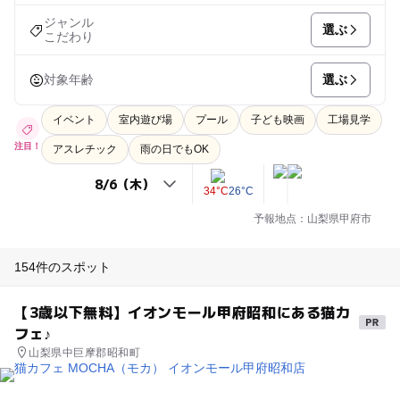
ジャンル
選ぶ
こだわり
選ぶ
対象年齢
イベント
室内遊び場
プール
子ども映画
工場見学
注目！
アスレチック
雨の日でもOK
34°C
26°C
予報地点：山梨県甲府市
154件のスポット
【3歳以下無料】イオンモール甲府昭和にある猫カ
フェ♪
山梨県中巨摩郡昭和町