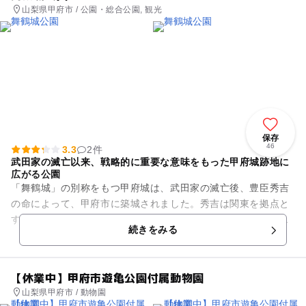
山梨県甲府市 / 公園・総合公園, 観光
保存
46
3.3
2件
武田家の滅亡以来、戦略的に重要な意味をもった甲府城跡地に
広がる公園
「舞鶴城」の別称をもつ甲府城は、武田家の滅亡後、豊臣秀吉
の命によって、甲府市に築城されました。秀吉は関東を拠点と
する徳川家康に対抗するために、重要な戦略拠点としたので
続きをみる
す。江戸時代には、逆に西側へ...
【休業中】甲府市遊亀公園付属動物園
山梨県甲府市 / 動物園