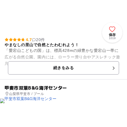
保存
1019
4.7
20件
やまなしの里山で自然とたわむれよう！
「愛宕山こどもの国」は、標高428mの緑豊かな愛宕山一帯に
広がる自然公園。園内には、ローラー滑り台やアスレチック遊
具、迷路、夏場に水遊び場として開設されるライオンの池など
続きをみる
様々な遊具が設置されてお...
甲斐市双葉B&G海洋センター
山梨県甲斐市 / プール