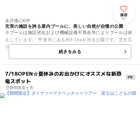
保存
47
未評価
0件
充実の施設を誇る屋内プールに、美しい自然が自慢の公園
※プールは施設劣化および機械設備不具合等によりプールは休
止しています。 甲斐市にある約3.1haを誇る公園です。芝生広
場を中心に、遊具の広場や水遊びができる「修景のせせらぎ」
続きをみる
など、四季折々...
7/18OPEN☆夏休みのお出かけにオススメな新恐
竜スポット
静岡県富士市