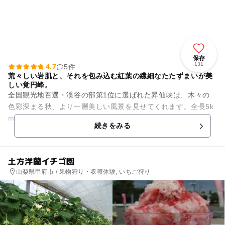
保存
131
4.7
5件
荒々しい岩肌と、それを包み込む紅葉の繊細なたたずまいが美
しい覚円峰。
全国観光地百選・渓谷の部第1位に選ばれた昇仙峡は、木々の
色彩深まる秋、より一層美しい風景を見せてくれます。全長5k
mにも及ぶ一帯には、仙娥滝・大滝といった滝のほか、石門や
続きをみる
長潭橋などの見どころが多...
土方洋蘭イチゴ園
山梨県甲府市 / 果物狩り・収穫体験, いちご狩り