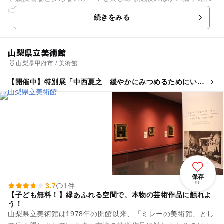
に人気の「屋外プール」が設置されています。 プールは3種
続きをみる
類、幅21mの50メ...
山梨県立美術館
山梨県甲府市 / 美術館
【開催中】特別展「中西夏之 緩やかにみつめるためにいつ
までも佇む、装置」
保存
96
3.7
1件
【子ども無料！】緑あふれる空間で、本物の芸術作品に触れよ
う！
山梨県立美術館は1978年の開館以来、「ミレーの美術館」とし