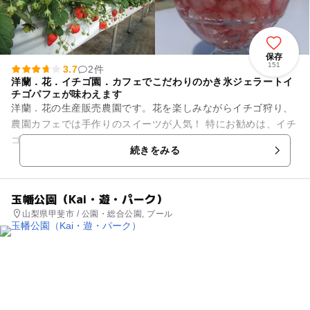
保存
151
3.7
2件
洋蘭．花．イチゴ園．カフェでこだわりのかき氷ジェラートイ
チゴパフェが味わえます
洋蘭．花の生産販売農園です。花を楽しみながらイチゴ狩り、
農園カフェでは手作りのスイーツが人気！ 特にお勧めは、イチ
ゴ 桃のかき氷（無くなれば終了）、いちごパフェは特におス
続きをみる
スメ！（イチゴの収...
玉幡公園（Kai・遊・パーク）
山梨県甲斐市 / 公園・総合公園, プール