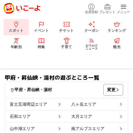
会員登録
プレゼント
メニュー
スポット
イベント
チケット
クーポン
ランキング
おでかけ
年齢別
特集
子育て
観光
ニュース
甲府・昇仙峡・湯村の遊ぶところ一覧
変更
甲府・昇仙峡・湯村
富士五湖周辺エリア
八ヶ岳エリア
石和エリア
大月エリア
山中湖エリア
南アルプスエリア