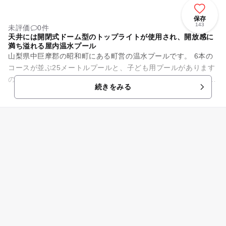
保存
143
未評価
0件
天井には開閉式ドーム型のトップライトが使用され、開放感に
満ち溢れる屋内温水プール
山梨県中巨摩郡の昭和町にある町営の温水プールです。 6本の
コースが並ぶ25メートルプールと、子ども用プールがあります
ので、大人から子どもまで楽しむ事ができます。 天井には開閉
続きをみる
式ドーム型の...