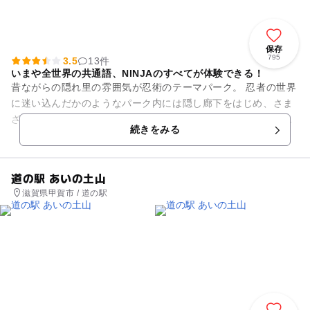
保存
795
3.5
13件
いまや全世界の共通語、NINJAのすべてが体験できる！
昔ながらの隠れ里の雰囲気が忍術のテーマパーク。 忍者の世界
に迷い込んだかのようなパーク内には隠し廊下をはじめ、さま
ざまな仕掛けを施した「からくり屋敷」や、本物の忍者道具が
続きをみる
たくさん並ぶ「忍者博物...
道の駅 あいの土山
滋賀県甲賀市 / 道の駅