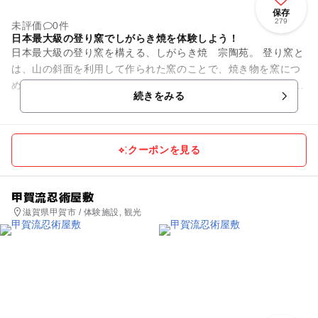
保存
279
未評価
0件
日本最大級の登り窯でしがらき焼を体験しよう！
日本最大級の登り窯を構える、しがらき焼 宗陶苑。 登り窯と
は、山の斜面を利用して作られた窯のことで、焼き物を窯につ
める作業から、焼き上がり、窯の補修をするまでに50～60日を
続きをみる
要する信楽の伝...
クーポンを見る
甲賀流忍術屋敷
滋賀県甲賀市 / 体験施設, 観光