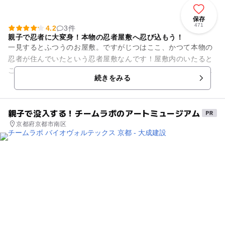
保存
471
4.2
3件
親子で忍者に大変身！本物の忍者屋敷へ忍び込もう！
一見するとふつうのお屋敷。ですがじつはここ、かつて本物の
忍者が住んでいたという忍者屋敷なんです！屋敷内のいたると
ころに曲者から身を守るための工夫が凝らされており、もちろ
続きをみる
ん忍者アニメでおなじみの“...
親子で没入する！チームラボのアートミュージアム
京都府京都市南区