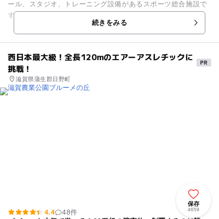
ール、スタジオ、トレーニング設備があるスポーツ総合施設で
す。プールは競泳用、歩行用、幼児用、ジャグジープールがあ
続きをみる
ります。幼児用は水深50...
西日本最大級！全長120mのエアーアスレチックに
挑戦！
滋賀県蒲生郡日野町
保存
4659
4.4
48件