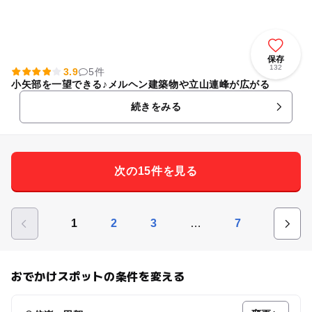
保存
132
3.9
5件
小矢部を一望できる♪メルヘン建築物や立山連峰が広がる
続きをみる
次の15件を見る
…
1
2
3
7
おでかけスポットの条件を変える