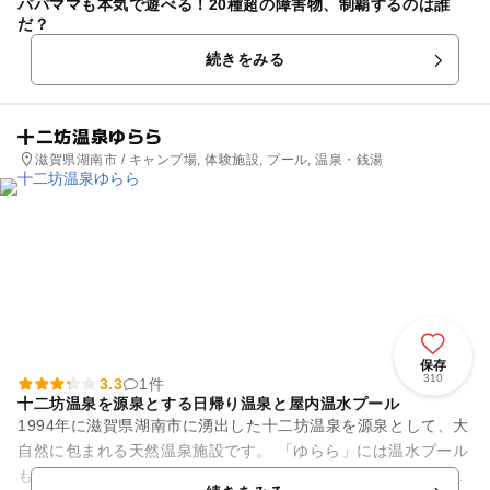
パパママも本気で遊べる！20種超の障害物、制覇するのは誰
だ？
続きをみる
十二坊温泉ゆらら
滋賀県湖南市 / キャンプ場, 体験施設, プール, 温泉・銭湯
保存
310
3.3
1件
十二坊温泉を源泉とする日帰り温泉と屋内温水プール
1994年に滋賀県湖南市に湧出した十二坊温泉を源泉として、大
自然に包まれる天然温泉施設です。 「ゆらら」には温水プール
も設置されています。期間営業(夏季のみ) ドイツ語で「浴場」