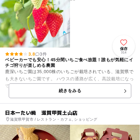
保存
314
3.8
3件
ベビーカーでも安心！45分間いちご食べ放題！誰もが気軽にイ
チゴ狩りが楽しめる農園
鹿深いちご園は35,000株のいちごが栽培されている、滋賀県で
も大きないちご園です。 ハウスの通路が広く、高設栽培になっ
ているので車椅子やベビーカーでも楽しむことができ、1月か
続きをみる
ら5月のシー...
日本一たい焼 滋賀甲賀土山店
滋賀県甲賀市 / レストラン・カフェ, ショッピング