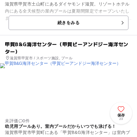
滋賀県甲賀市土山町にあるダイヤモンド滋賀。リゾートホテル
内にある全天候型の屋内プールは夏期間限定でオープンいたし
ます。 太陽の光がキラキラふり注ぐ25ｍプールで目いっぱい泳
続きをみる
いでもよし！ジャグジ...
甲賀B&G海洋センター（甲賀ビーアンドジー海洋セン
ター）
滋賀県甲賀市 / スポーツ施設, プール
保存
23
未評価
0件
幼児用プールあり。室内プールだからいつでも泳げる！
滋賀県甲賀市甲賀町にある「甲賀B&G海洋センター」は室内プ