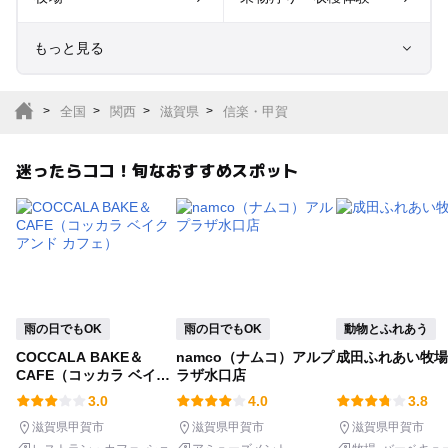
もっと見る
室内遊び場
遊園地
全国
関西
滋賀県
信楽・甲賀
テーマパーク
動物園
迷ったらココ！旬なおすすめスポット
サファリパーク
植物園・フラワーパー
ク
キャンプ場
バーベキュー
釣り
自然景観
雨の日でもOK
雨の日でもOK
動物とふれあう
COCCALA BAKE＆
namco（ナムコ）アルプ
成田ふれあい牧場
いちご狩り
農業体験
CAFE（コッカラ ベイク
ラザ水口店
アンド カフェ）
3.0
4.0
3.8
潮干狩り
社会見学
滋賀県甲賀市
滋賀県甲賀市
滋賀県甲賀市