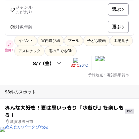
ジャンル
選ぶ
こだわり
選ぶ
対象年齢
イベント
室内遊び場
プール
子ども映画
工場見学
注目！
アスレチック
雨の日でもOK
32°C
26°C
予報地点：滋賀県甲賀市
93件のスポット
みんな大好き！夏は思いっきり「水遊び」を楽しも
う！
滋賀県野洲市