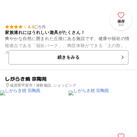
保存
221
4.0
5件
家族連れにはうれしい遊具がたくさん！
爽やかな自然に囲まれた丘陵にある施設です。健康や福祉の情
報拠点である「福祉パーク」、陶芸体験ができる「土の館」、
木工作品を作ることのできる「木工の館」、地元特産品の販売
続きをみる
や軽食をとることができる「...
しがらき焼 宗陶苑
滋賀県甲賀市 / 体験施設, ショッピング