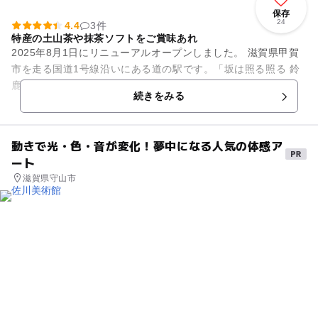
保存
24
4.4
3件
特産の土山茶や抹茶ソフトをご賞味あれ
2025年8月1日にリニューアルオープンしました。 滋賀県甲賀
市を走る国道1号線沿いにある道の駅です。「坂は照る照る 鈴
鹿は曇る あいの土山 雨が降る」の馬子唄で広く知られる東海
続きをみる
道49番目の宿...
動きで光・色・音が変化！夢中になる人気の体感ア
ート
滋賀県守山市