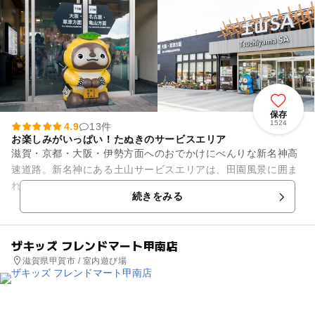
保存
1524
4.9
13件
お楽しみがいっぱい！たぬきのサービスエリア
滋賀・京都・大阪・伊勢方面へのおでかけにべんりな新名神高
速道路。新名神にある土山サービスエリアは、田園風景に囲ま
れた、鈴鹿峠の山麓に位置する上下線集約型サービスエリア。
続きをみる
たくさんのグルメやお土産も...
ザキッズ フレンドマート甲南店
滋賀県甲賀市 / 室内遊び場