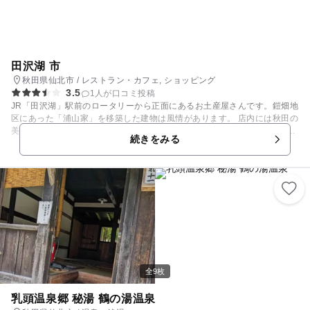
田沢湖 市
秋田県仙北市 / レストラン・カフェ, ショッピング
3.5
1人が口コミ投稿
JR「田沢湖」駅前のロータリーから正面にあるお土産屋さんです。鎧畑地
区にあった「浦山家」を移築した建物は風情があります。 店内には秋田の
美味しいものがズラリとならび、農産物から、お菓子、米などバラエティ
続きをみる
に富んだ品々があります。また、「山のはちみつ屋」や「酒のだるまや」
など、地元で有名なお店も入り、ここに来れば田沢湖のお土産は一通り揃
います。 また、店内奥には「そば五郎」という十割そばのみを提供するこ
だわりのそば店も入店。新幹線に乗る前のひとときを過ごすこともできま
す。
全9枚
乳頭温泉郷 秘湯 鶴の湯温泉