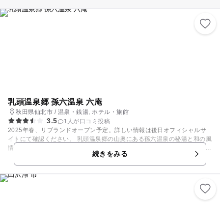
乳頭温泉郷 孫六温泉 六庵
秋田県仙北市 / 温泉・銭湯, ホテル・旅館
3.5
1人が口コミ投稿
2025年春、リブランドオープン予定。詳しい情報は後日オフィシャルサ
イトにて確認ください。 乳頭温泉郷の山奥にある孫六温泉の秘湯と和の風
情の宿を楽しめます。 孫六温泉｢六庵｣の客室は全6室。 個室露天風呂付の
続きをみる
客室やメゾネットタイプなどお好みに合わせて選べます。 天然温泉と地元
料理をたっぷり堪能できます。 日帰り温泉では、露天風呂や北欧式バレル
サウナがあります。山深い自然の中で入る温泉は格別です。