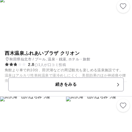
西木温泉ふれあいプラザ クリオン
秋田県仙北市 / プール, 温泉・銭湯, ホテル・旅館
2.8
1人が口コミ投稿
角館より車で約10分、田沢湖などの周辺観光も楽しめる温泉施設です。
温泉はアルカリ性単純温泉で湯冷めしにくく、美肌効果のほか神経痛や腰
痛にも効能があり、飲泉も可能となっています。 サウナ付き大浴場には気
続きをみる
泡浴や圧力浴、打たせ湯あり、体の芯までポカポカに温まりますよ。入浴
後は広い休憩所を無料で利用できるのがうれしいですね。レストランに
は、平日限定ワンコインランチがあり、地元食材を使ったお料理や各種定
食など、季節の食事が楽しめます。ゆっくり過ごせる宿泊プランや、カラ
オケ付の日帰りプラン、個室休憩プランなど、さまざまなプランが用意さ
れています。 また、通年営業の源泉100%の温泉プールを併設していま
す。