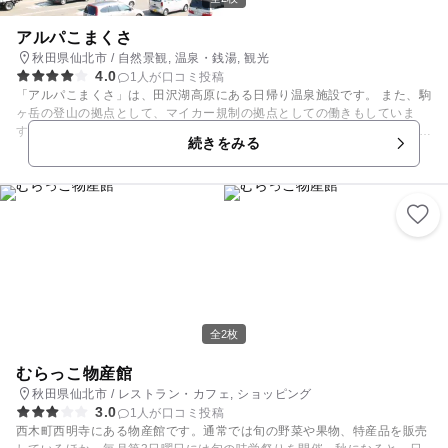
アルパこまくさ
秋田県仙北市 / 自然景観, 温泉・銭湯, 観光
4.0
1人が口コミ投稿
「アルパこまくさ」は、田沢湖高原にある日帰り温泉施設です。 また、駒
ヶ岳の登山の拠点として、マイカー規制の拠点としての働きもしていま
す。 館内は、日帰り温泉「自然ふれあい温泉館」「駒ヶ岳火山防災ステー
続きをみる
ション」「秋田駒ヶ岳情報センター」の3つの施設があり、田沢湖周辺の
環境などについても学ぶことができます。 日帰り温泉は、田沢湖温泉郷の
温泉、硫黄泉が源泉かけ流しで、露天風呂は展望露天風呂となっており、
田沢湖を一望できる絶景が広がります。休憩処、お食事をするところもあ
りますので、ゆっくりと旅の疲れを癒すことができます。
全2枚
むらっこ物産館
秋田県仙北市 / レストラン・カフェ, ショッピング
3.0
1人が口コミ投稿
西木町西明寺にある物産館です。通常では旬の野菜や果物、特産品を販売