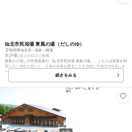
が都度対応をさせて頂いております。 また、時間制ではございますが、蓄
音機の生演奏やお子様用の兜の無料体験などもあり、小さいお子様から多
く訪れています。お気軽にお問合せください。
仙北市民浴場 東風の湯（だしのゆ）
秋田県仙北市 / 温泉・銭湯
未評価
0人が口コミ投稿
源泉かけ流しの天然温泉の「仙北市民浴場 東風の湯」。こちらは温泉を利
用したい市民の憩いと、心身の保養を図ることを目的に平成12年4月にオ
ープンしました。源泉かけ流しで天然温泉が楽しめる施設であり、小学生
続きをみる
以下は無料と家族連れにはうれしい値段設定。 また、仙北市民は利用が無
料になる「仙北市民憩いの日」もあります。田沢湖にも近く、観光の途中
に気軽に立ち寄ることができますよ。無料の休憩室もあり、売店ではパン
やお菓子を販売。ドライブの疲れを癒すのもいいですね。
全2枚