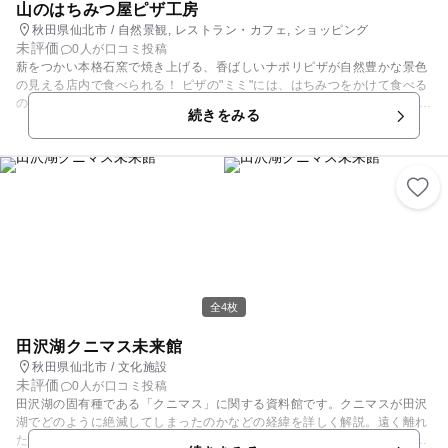
山のはちみつ屋ピザ工房
秋田県仙北市 / 自然景観, レストラン・カフェ, ショッピング
未評価
0人が口コミ投稿
薪をつかい本格石窯で焼き上げる、香ばしいナポリピザが自然豊かな景色
の見える店内で食べられる！ ピザの"ミミ"には、はちみつをかけて食べる
のが山のはちみつ屋ピザ工房流。 各テーブルに置いているので、お好みで
続きをみる
かけてお召し上がりください！ ●フランス直輸入のかわいい石窯で焼いて
います。窓からは焼いているところが見える！ ●店内でのお食事はもちろ
ん、テイクアウトもOK！おうちでのピザパーティーにもご利用くださ
い！ ●お店でお子さまが食べきれないでしまった…というときもご安心
を！ お声かけいただければスタッフが、無料でお持ち帰り用にお包みいた
します♪ ●はちみつと香味野菜で漬け込んだ自家製ローストポークの『は
ちみつポークのピザ』は当店人気No.1！ 秋田県産ブランド豚・八幡平ポ
ークを使用し、まろやかな甘さとジューシーな旨味がギュッとつまったは
ちみつ屋オリジナルメニューです！ ●お子さまに人気の『ツナマヨコーン
のピザ』や、大人向けでピリ辛の『サラミと唐辛子のピザ』まで、ご家族
でシェアして楽しめる種類豊富なメニュー♪ ●土日祝ランチタイム限定
全4枚
『スパゲッティ』も大人気♪ 定番人気の『ナポリタン』にはアカシヤはち
みつを使い、まろやかな仕上がりに！ ●敷地内には、300種類以上のはち
田沢湖クニマス未来館
みつ商品が並ぶはちみつ専門店『山のはちみつ屋』もあります。 ご家族で
秋田県仙北市 / 文化施設
お土産選びや飲食もゆっくり楽しむことができます。 ●遠くて来れない方
未評価
0人が口コミ投稿
も大丈夫！自社サイトで通信販売もあり、全国お取り寄せOK！
田沢湖の固有種である「クニマス」に関する資料館です。クニマスが田沢
湖でどのように絶滅してしまったのかなどの経緯を詳しく解説。遠く離れ
た山梨県の西湖で発見された「奇跡の魚 クニマス」の飼育と展示も行っ