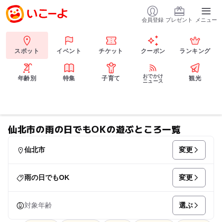
会員登録
プレゼント
メニュー
スポット
イベント
チケット
クーポン
ランキング
おでかけ
年齢別
特集
子育て
観光
ニュース
仙北市の雨の日でもOKの遊ぶところ一覧
変更
仙北市
変更
雨の日でもOK
選ぶ
対象年齢