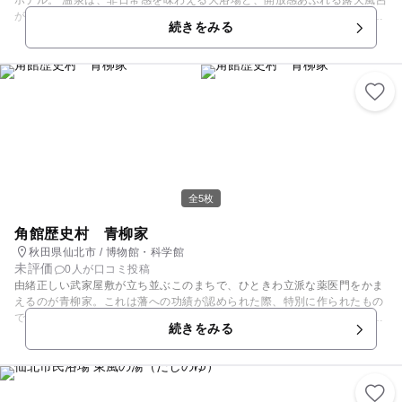
ホテル。 温泉は、非日常感を味わえる大浴場と、開放感あふれる露天風呂
があります。「かたくりの湯」と「こまくさの湯」と名付けられた二つの
続きをみる
お風呂は、翌朝に男女が入れ替えられるので、宿泊時は両方を楽しむこと
ができます。 お湯は刺激が少なく、大浴場にはベビーバスなどのベビーグ
ッズ、脱衣所にはベビーベッドも設置されているので、小さい子連れのご
家族も安心して利用できますよ。 客室はシンプル和室、洋室のほか、幅広
い層が利用しやすい和洋室、ワンちゃんと泊まれる洋室のペットルームの
ご用意も。 秋田の地元食材や旬の食材を使ったおいしいビュッフェも自慢
です。 また、宿泊プラン委は、醤油味比べ付き「安藤醸造」見学ツアー
や、田沢湖のカヤックツアー、ラフティングツアーなど、楽しいアクティ
ビティ付きのファミリー向けプランがありますよ。
全5枚
角館歴史村 青柳家
秋田県仙北市 / 博物館・科学館
未評価
0人が口コミ投稿
由緒正しい武家屋敷が立ち並ぶこのまちで、ひときわ立派な薬医門をかま
えるのが青柳家。これは藩への功績が認められた際、特別に作られたもの
であるとのこと。春には枝垂桜の名所として多くの人が集まるこのお屋敷
続きをみる
は、秋田郷土館や武家道具館など貴重な史料が見られる歴史スポットとし
ても人気です。約200年前に建築されたそのときの姿を今に残す青柳家
で、ゆったりとした時間を過ごしてみてはいかがでしょうか。 当史跡は、
秋田県文化財ならびに国選定伝統的建造物群保存地区にあるため、バリア
フリーやおむつ交換台などの設備には設置制限がございますが、スタッフ