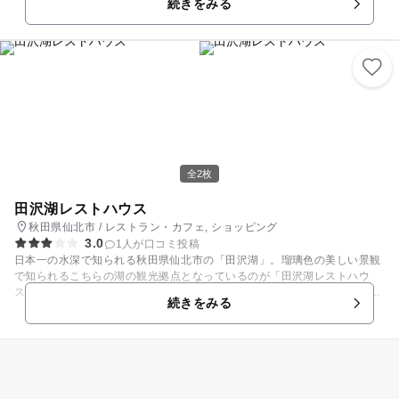
続きをみる
ています。 売店では「クニマスクッキー」など、かわいらしくお土産にピ
ッタリな商品も販売。旅の思い出にいかがでしょうか。また、施設は田沢
湖岸沿いに建っており、館内からは美しい田沢湖の姿を一望できるので、
のんびり景色を眺めるのもおすすめです。
全2枚
田沢湖レストハウス
秋田県仙北市 / レストラン・カフェ, ショッピング
3.0
1人が口コミ投稿
日本一の水深で知られる秋田県仙北市の「田沢湖」。瑠璃色の美しい景観
で知られるこちらの湖の観光拠点となっているのが「田沢湖レストハウ
ス」です。館内のレストランでは、秋田県郷土のきりたんぽや比内地鶏の
続きをみる
料理が食べられます。お土産品もズラリと並び、秋田県名産品や特産品が
数多く並びます。 また、駐車場は広々としており、田沢湖畔の道路を挟ん
で目の前にあるので、田沢湖で遊んでいる途中にも食事や軽食に気軽に訪
れることができます。