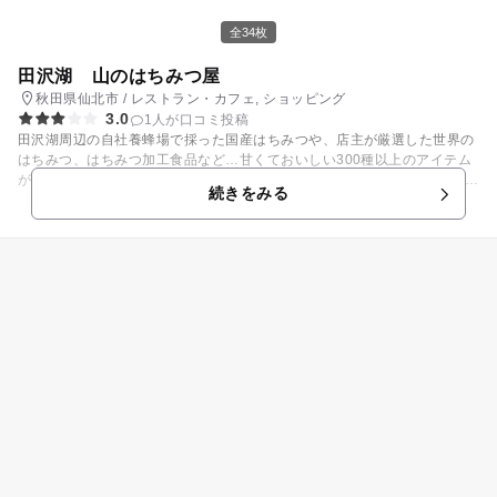
全34枚
田沢湖 山のはちみつ屋
秋田県仙北市 / レストラン・カフェ, ショッピング
3.0
1人が口コミ投稿
田沢湖周辺の自社養蜂場で採った国産はちみつや、店主が厳選した世界の
はちみつ、はちみつ加工食品など…甘くておいしい300種以上のアイテム
が可愛いドーム型のお店の中にずらり！ はちさんチョコ付き『はちみつソ
続きをみる
フト』は、お子さまにはもちろん大人の方にも大人気です。 プロポリス・
ローヤルゼリーなどの健康食品などもあり、おじいちゃんおばあちゃんま
で幅広い年代の方にお越しいただいています！ 【第46回プロが選ぶ観
光・食事・土産物施設100選「土産物施設部門」全国第5位入賞】 ●アカシ
ヤはちみつをたっぷり使ったはちさんチョコ付き『はちみつソフト』 サイ
コロを振って「８(はち)」の目が出ると特別に『みつばち大群ソフト』に
してもらえる！ ●たくさんの種類のはちみつ屋やはちみつフルーツ酢の試
飲もOK！ お試しができるから自由にお気に入りを探せます♪ ●真っ赤な２
階建てロンドンバスが目印！人気の撮影スポットです♪ 中は冷暖房完備の
カフェスペース♪♪お子様も乗り込んでワクワク思い出作り！ ●敷地内に
は、薪を使い本格石窯で焼く『ピザ工房』もあり、ご家族でお食事もゆっ
くり楽しむことができます。 ※繁忙期には大変混み合うことが予想されま
す。ご了承ください。 ※お席のご予約は承っておりません。 ●遠くて来れ
ない方も大丈夫！自社サイトで通信販売もあり、全国お取り寄せOK！