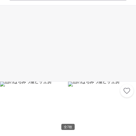
に備えているので、安心して体調に合わせたお好みのスタイルで温泉を楽
しめます。 また施設内には、お土産を買える売店や、屋内岩盤浴、トレー
ニングルームなどがあり、思い思いに時間を楽しむ事ができます。また、
食事処では、地元の食材を使った郷土料理が用意されています。
全7枚