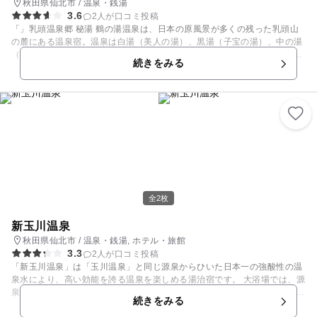
秋田県仙北市 / 温泉・銭湯
3.6
2人が口コミ投稿
「」乳頭温泉郷 秘湯 鶴の湯温泉は、日本の原風景が多くの残った乳頭山
の麓にある温泉宿。温泉は白湯（美人の湯）、黒湯（子宝の湯）、中の湯
（眼っこの湯）、滝の湯（打たせ湯）の泉質が異なる４種類の温泉があり
続きをみる
ます。 宿泊は湯治用、囲炉裏のある部屋、トイレ付きの部屋などがあり、
食事は山菜料理、芋鍋、味噌焼きの岩魚などが囲炉裏を用いて、地酒ー秀
よしや秘湯ビールと一緒に頂けます。 鶴の湯温泉近くには、たつこ姫伝説
で知られる田沢湖があり、カヌーやシャワークライミングなどアウトドア
スポーツが楽しめます。
全2枚
新玉川温泉
秋田県仙北市 / 温泉・銭湯, ホテル・旅館
3.3
2人が口コミ投稿
「新玉川温泉」は「玉川温泉」と同じ源泉からひいた日本一の強酸性の温
泉水により、高い効能を誇る温泉を楽しめる湯治宿です。 大浴場では、源
泉の濃度を選べて入れたり、寝湯やうたせ湯、弱酸性湯など15種類もの浴
続きをみる
槽を完備。強い泉質ならではの、入浴指導等を行う「入浴相談室」を館内