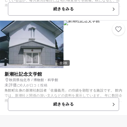
しているほか、毎月第3日曜日には旬の味覚祭りを開催。秋になると、日
本一大きいと話題の「西明寺栗」や、その加工品の販売も行われます。秋
続きをみる
限定の味覚をぜひ味わってみませんか。 また、軽食コーナーでは地元のお
母さん達が育てた野菜やお米を使って、手作り料理を振舞ってくれます。
ここでしか味わえない栗のソフトクリームは、粉状の栗が混ぜ込まれた絶
品であり、そばソフトクリームやほうれん草のソフトクリームなど、ユニ
ークな味も堪能できますよ。
全2枚
新潮社記念文学館
秋田県仙北市 / 博物館・科学館
未評価
0人が口コミ投稿
角館町出身の新潮社創設者「佐藤義亮」の功績を顕彰する施設です。 館内
では、新潮社と関係の深い文人などの資料を展示しています。 年に数回企
画展も行っています。ミニシアターもあり。 芥川賞作家で当館名誉館長
続きをみる
高井有一氏の書斎を再現し展示しています。 また、近代文学の歴史を知る
こともできますので、文学ファンならば一度は訪れたいところです。角館
駅から近いという好立地条件ですから、どなたでも気軽に立ち寄りやすい
というメリットがあります。