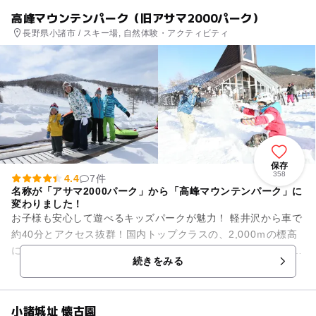
高峰マウンテンパーク（旧アサマ2000パーク）
長野県小諸市 / スキー場, 自然体験・アクティビティ
保存
358
4.4
7件
名称が「アサマ2000パーク」から「高峰マウンテンパーク」に
変わりました！
お子様も安心して遊べるキッズパークが魅力！ 軽井沢から車で
約40分とアクセス抜群！国内トップクラスの、2,000ｍの標高
に位置し、ふわふわな上質な雪がウリ！ 地域最大級のキッズパ
続きをみる
ーク「F...
小諸城址 懐古園