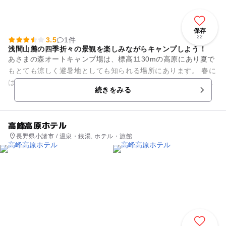
保存
22
3.5
1件
浅間山麓の四季折々の景観を楽しみながらキャンプしよう！
あさまの森オートキャンプ場は、標高1130mの高原にあり夏で
もとても涼しく避暑地としても知られる場所にあります。 春に
は桜の花、夏には高原の涼しい空気、秋には紅葉、冬には満天
続きをみる
の星空が自慢のキャ...
高峰高原ホテル
長野県小諸市 / 温泉・銭湯, ホテル・旅館