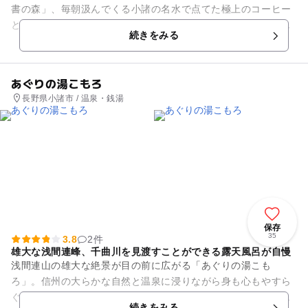
書の森」、毎朝汲んでくる小諸の名水で点てた極上のコーヒー
と読書のひとときを求める人々が集います。一見、子連れには
続きをみる
敷居が高そうに思われますが...
あぐりの湯こもろ
長野県小諸市 / 温泉・銭湯
保存
35
3.8
2件
雄大な浅間連峰、千曲川を見渡すことができる露天風呂が自慢
浅間連山の雄大な絶景が目の前に広がる「あぐりの湯こも
ろ」。信州の大らかな自然と温泉に浸りながら身も心もやすら
ぐ心地よさは、何とも言えません。展望露天風呂、サウナをは
続きをみる