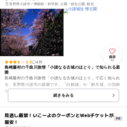
長野県小諸市 / 博物館・科学館, 公園・総合公園, 観光
保存
60
3.5
4件
島崎藤村の千曲川旅情「小諸なる古城のほとり」で知られる庭
園
島崎藤村の千曲川旅情「小諸なる古城のほとり」で広く知られ
る、長野県小諸市の庭園です。「白鶴城」や「酔月城」の別称
をもつ小諸城跡地の三の門には、徳川家達筆の「懐古園」の大
続きをみる
きな額が掛かられています。...
見逃し厳禁！いこーよのクーポンとWebチケットが
最安！