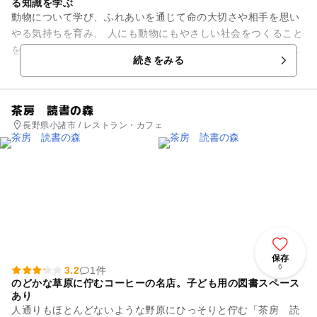
る知識を学ぶ
動物について学び、ふれあいを通じて命の大切さや相手を思い
やる気持ちを育み、 人にも動物にもやさしい社会をつくること
を目的に開設された「動物愛護センター ハローアニマル」。
続きをみる
アニマルシアター、図書...
茶房 読書の森
長野県小諸市 / レストラン・カフェ
保存
6
3.2
1件
のどかな草原に佇むコーヒーの名店。子ども用の図書スペース
あり
人通りもほとんどないような野原にひっそりと佇む「茶房 読