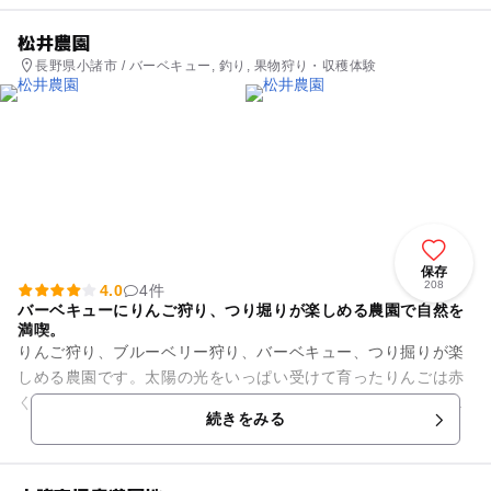
松井農園
長野県小諸市 / バーベキュー, 釣り, 果物狩り・収穫体験
保存
208
4.0
4件
バーベキューにりんご狩り、つり堀りが楽しめる農園で自然を
満喫。
りんご狩り、ブルーベリー狩り、バーベキュー、つり掘りが楽
しめる農園です。太陽の光をいっぱい受けて育ったりんごは赤
くて甘くておいしいです。無農薬のブルーベリーもぶどうのよ
続きをみる
うに熟していて、とれたての...