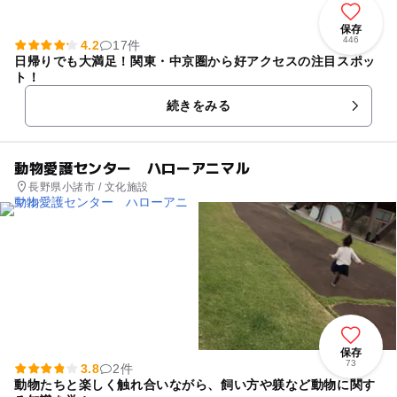
保存
446
4.2
17件
日帰りでも大満足！関東・中京圏から好アクセスの注目スポッ
ト！
続きをみる
動物愛護センター ハローアニマル
長野県小諸市 / 文化施設
保存
73
3.8
2件
動物たちと楽しく触れ合いながら、飼い方や躾など動物に関す