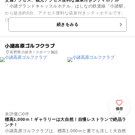
「小諸グランドキャッスルホテル」はしなの鉄道線「小諸駅」
から徒歩約5分、アクセス便利な温泉付きシティホテルです。
日本を代表する避暑地「軽井沢」や、桜・紅葉の名所「小諸城
続きをみる
址懐古園」なども近く、観光...
小諸高原ゴルフクラブ
長野県小諸市 / スポーツ施設
保存
2
未評価
0件
標高1,000ｍ！ギャラリーは大自然！自慢レストランで絶品ラ
ンチ！
小諸高原ゴルフクラブは、標高1,000ｍと夏でも涼しく大自然