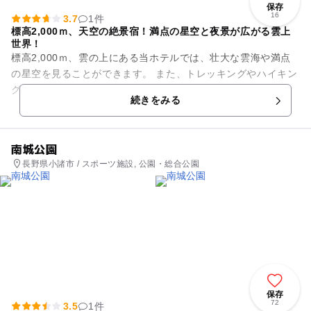
保存
16
3.7
1件
標高2,000ｍ、天空の絶景宿！満点の星空と夜景が広がる雲上
世界！
標高2,000ｍ、雲の上にある当ホテルでは、壮大な雲海や満点
の星空を見ることができます。 また、トレッキングやハイキン
グ、星空ツアーなど高峰高原の大自然を満喫できます。
続きをみる
南城公園
長野県小諸市 / スポーツ施設, 公園・総合公園
保存
72
3.5
1件