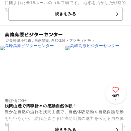
に囲まれた全18ホールのゴルフ場です。 地形を活かした戦略的
なコースレイアウトには定評があり、 カートの乗り入れが出来
続きをみる
るので快適な...
高峰高原ビジターセンター
長野県小諸市 / 自然景観, 自然体験・アクティビティ
保存
7
未評価
0件
浅間山麓で四季折々の感動自然体験！
豊かな自然の溢れる浅間山麓で、自然体験活動や自然保護活動
を行いながら、訪れた皆さまに浅間山麓の魅力を伝える自然体
験プログラムを提供しています。 また、施設内にある売店でお
続きをみる