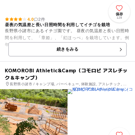
保存
129
4.0
2件
昼夜の気温差と長い日照時間を利用してイチゴを栽培
長野県小諸市にあるイチゴ園です。 昼夜の気温差と長い日照時
間を利用して、 「章姫」、「紅ほっぺ」を栽培しています。例
年、1月上旬から6月下旬のシーズンには、甘くておいしい宝石
続きをみる
のような実を...
KOMOROBI Athletic&Camp（コモロビ アスレチッ
ク＆キャンプ）
長野県小諸市 / キャンプ場, バーベキュー, 体験施設, アスレチック, 自
然体験・アクティビティ