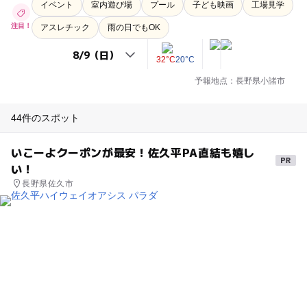
イベント
室内遊び場
プール
子ども映画
工場見学
注目！
アスレチック
雨の日でもOK
32°C
20°C
予報地点：長野県小諸市
44件のスポット
いこーよクーポンが最安！佐久平PA直結も嬉し
い！
長野県佐久市