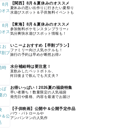
【関西】8月＆夏休みのオススメ
夏休みの思い出作りに行きたい夏祭り
水遊びスポット＆子供無料イベントも
【東海】8月＆夏休みのオススメ
参加無料ポケモンスタンプラリー♪
気分爽快水遊びスポット情報も！
いこーよおすすめ【早割プラン】
ファミリー向け人気ホテルも！
旅行の予約は早めが断然お得♪
水分補給時は要注意！
直飲みしたペットボトル、
何日後まで飲んでも大丈夫？
お得いっぱい！2026夏の福袋特集
早い者勝ち！数量限定の人気福袋
発売日や価格、内容を最速でお届け
【子供映画】公開中＆公開予定作品
パウ・パトロールや
アンパンマンの人気作