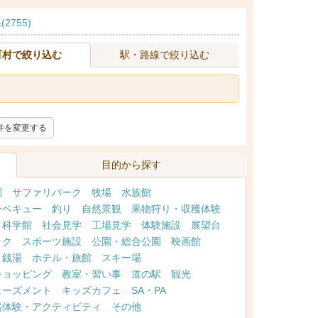
2755)
町村で絞り込む
駅・路線で絞り込む
件を変更する
目的から探す
園
サファリパーク
牧場
水族館
ーベキュー
釣り
自然景観
果物狩り・収穫体験
・科学館
社会見学
工場見学
体験施設
展望台
ック
スポーツ施設
公園・総合公園
映画館
・銭湯
ホテル・旅館
スキー場
ショッピング
教室・習い事
道の駅
観光
ューズメント
キッズカフェ
SA・PA
然体験・アクティビティ
その他