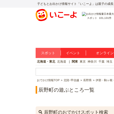
子どもとお出かけ情報サイト「いこーよ」は親子の成長
スポット
101,131件
スポット
イベント
オンライン
北海道・東北
北海道
関東
東京
神奈川
千葉
埼玉
おでかけ情報TOP
北陸･甲信越
長野県
伊那・駒ヶ根
辰野町の遊ぶところ一覧
辰野町のおでかけスポット検索