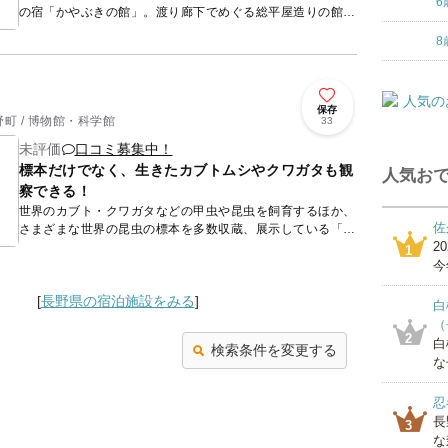
6
の宿「かやぶきの館」。渡り廊下でめぐる総平屋造りの館
は、まるで江戸時代にでもタイムスリップしたかのよう。趣
8
きのある...
保存
町 / 博物館・科学館
33
未評価
口コミ募集中！
標本だけでなく、生きたカブトムシやクワガタも観
人気おで
察できる！
世界のカブト・クワガタなどの甲虫や昆虫を飼育するほか、
佐
さまざまな世界の昆虫の標本を多数収蔵、展示している「世
2
界昆虫館」。世界の珍しい昆虫がお出迎えしてくれて、家族
1
でみんなで楽...
今
[
長野県の宿泊施設をみる
]
白
（
2
白
検索条件を変更する
な
忍
長
3
な