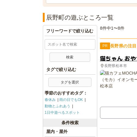
辰野町の遊ぶところ一覧
8件中1〜8件
フリーワードで絞り込む
長野県の注目
PR
猫ちゃん お
長野県松本市
タグで絞り込む
タグを選択
季節のおすすめタグ：
春休み
雨の日でもOK
動物とふれあう
1日中遊べるスポット
条件検索
屋内・屋外