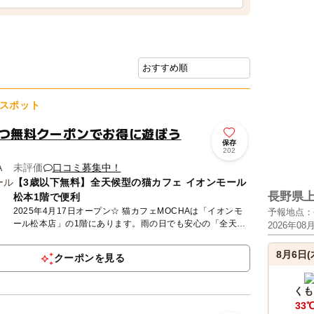
スポット
やつ無料クーポンでお得に遊ぼう
保存
202
未評価
口コミ募集中！
【3歳以下無料】全天候型の猫カフェ イオンモール
長野県
松本1階で便利
2025年4月17日オープン☆ 猫カフェMOCHAは「イオンモ
予報地点：
ール松本店」の1階にあります。雨の日でも安心の「全天候
2026年08
型」屋内施設です。MOCHAが目指しているのは、人も、
猫...
8月6日(
クーポンを見る
くも
33