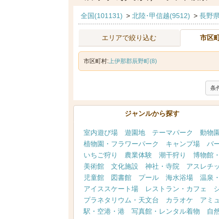
全国(101131)
>
北陸･甲信越(9512)
>
長野県(
エリアで絞り込む
市区
市区町村:
上伊那郡辰野町(8)
条
ジャンルから探す
室内遊び場
遊園地
テーマパーク
動物
植物園・フラワーパーク
キャンプ場
バ
いちご狩り
農業体験
潮干狩り
博物館
美術館
文化施設
神社・寺院
アスレチ
児童館
図書館
プール
海水浴場
温泉
アイススケート場
レストラン・カフェ
プラネタリウム・天文台
カラオケ
アミ
駅・空港・港
写真館・レンタル着物
自