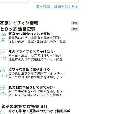
降水確率・週間天気を見る
け家族にイチオシ情報
とりっぷ 注目記事
東京から90分のまちで夏旅！
真田氏ゆかりの上田市で観光を満喫♪
涼しい高原・国宝・別所温泉をめぐる旅
夏のドライブ＆おでかけにも♪
八ヶ岳・清里エリアで日帰り～1泊旅！
北杜市の人気＆穴場観光スポット厳選
涼やかな音色に癒やされる♪
この夏は浴衣を着て風鈴市・まつりへ！
親子で絵付け体験や絶景を満喫しよう
夏の朝に早起きしておでかけ♪
親子で神秘的なハスの絶景を楽しもう！
スイレンとの違い＆ハスまつり情報も
 親子のおでかけ特集 8月
今から準備！夏休みのお出かけ情報満載