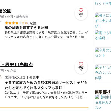
謡公園
保存
町 / 公園・総合公園
49
2件
3.8
蛍の乱舞を鑑賞できる公園
長野県上伊那郡辰野町にある「辰野ほたる童謡公園」は、ゲ
ンジボタルの名所として知られる公園です。毎年6月下旬頃
から「ほたる祭り」が開かれ、千匹を超えるホタルの美しい
輝きを見るこ...
信州・辰野川島拠点
保存
町 / その他
5
未評価
口コミ募集中！
子育て家族のための自然体験宿泊サービス！子ども
たちと遊んでくれるスタッフも常駐！
編集部
Co-Satoは、子育て家族のための会員制・自然体験宿泊サー
ビスです。 子どもには色んな体験をさせてあげたいけど、
自分たちだけで遠くに連れ出すのは大変だな...という親御
さ...