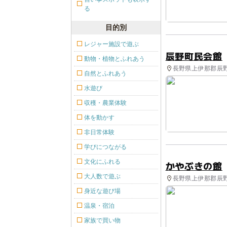
る
目的別
レジャー施設で遊ぶ
辰野町民会館
動物・植物とふれあう
長野県上伊那郡辰野
自然とふれあう
水遊び
収穫・農業体験
体を動かす
非日常体験
学びにつながる
文化にふれる
かやぶきの館
大人数で遊ぶ
長野県上伊那郡辰野町
身近な遊び場
温泉・宿泊
家族で買い物