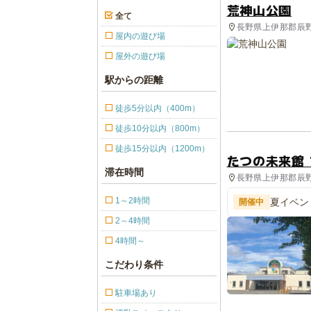
荒神山公園
全て
長野県上伊那郡辰野町
屋内の遊び場
屋外の遊び場
駅からの距離
徒歩5分以内（400m）
徒歩10分以内（800m）
徒歩15分以内（1200m）
たつの未来館
滞在時間
長野県上伊那郡辰野町
1～2時間
夏イベン
開催中
2～4時間
4時間～
こだわり条件
駐車場あり