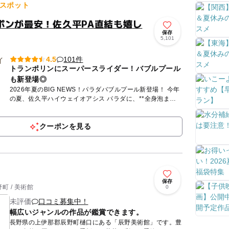
スポット
ポンが最安！佐久平PA直結も嬉し
保存
5,101
101件
4.5
トランポリンにスーパースライダー！バブルプール
も新登場◎
2026年夏のBIG NEWS！パラダバブルプール新登場！ 今年
の夏、佐久平ハイウェイオアシス パラダに、**全身泡まみ
れになって遊べる「パラダバブルプール」**が新登...
クーポンを見る
保存
町 / 美術館
0
未評価
口コミ募集中！
幅広いジャンルの作品が鑑賞できます。
長野県の上伊那郡辰野町樋口にある「辰野美術館」です。豊