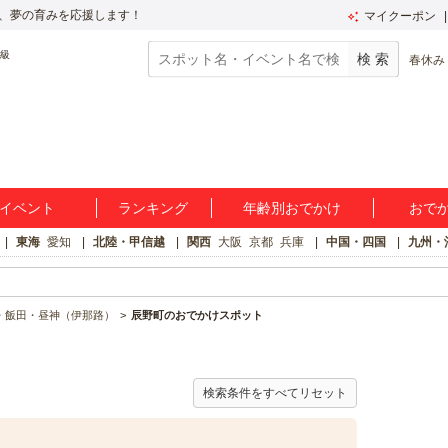
、夢の育みを応援します！
マイクーポン
春休み
イベント
ランキング
年齢別おでかけ
おで
東海
愛知
北陸・甲信越
関西
大阪
京都
兵庫
中国・四国
九州・
・飯田・昼神（伊那路）
辰野町のおでかけスポット
検索条件をすべてリセット