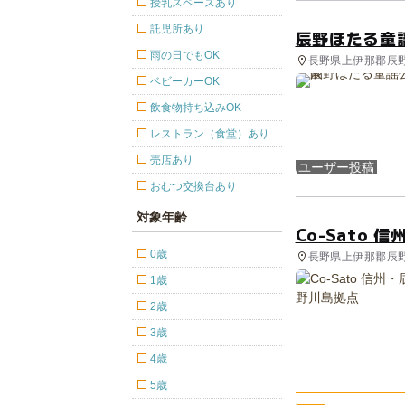
授乳スペースあり
託児所あり
辰野ほたる童
雨の日でもOK
長野県上伊那郡辰野
ベビーカーOK
飲食物持ち込みOK
レストラン（食堂）あり
売店あり
ユーザー投稿
おむつ交換台あり
対象年齢
Co-Sato 
0歳
長野県上伊那郡辰野
1歳
2歳
3歳
4歳
5歳