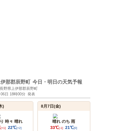
上伊那郡辰野町
今日・明日の天気予報
長野県上伊那郡辰野町
月06日 18時00分
発表
木)
8月7日(金)
り 時々 晴れ
晴れ のち 雨
℃
22℃
33℃
21℃
[+1]
[+2]
[-1]
[0]