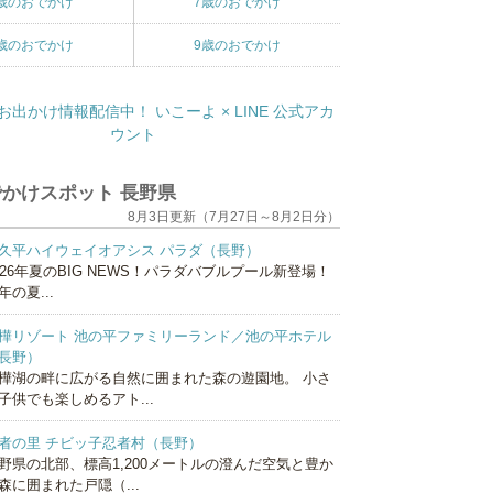
歳のおでかけ
7歳のおでかけ
歳のおでかけ
9歳のおでかけ
かけスポット 長野県
8月3日更新（7月27日～8月2日分）
久平ハイウェイオアシス パラダ（長野）
026年夏のBIG NEWS！パラダバブルプール新登場！
年の夏...
樺リゾート 池の平ファミリーランド／池の平ホテル
長野）
樺湖の畔に広がる自然に囲まれた森の遊園地。 小さ
子供でも楽しめるアト...
者の里 チビッ子忍者村（長野）
野県の北部、標高1,200メートルの澄んだ空気と豊か
森に囲まれた戸隠（...