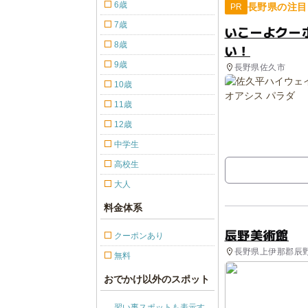
6歳
長野県の注目
PR
7歳
いこーよクー
8歳
い！
9歳
長野県佐久市
10歳
11歳
12歳
中学生
高校生
大人
料金体系
辰野美術館
クーポンあり
長野県上伊那郡辰野
無料
おでかけ以外のスポット
習い事スポットも表示す