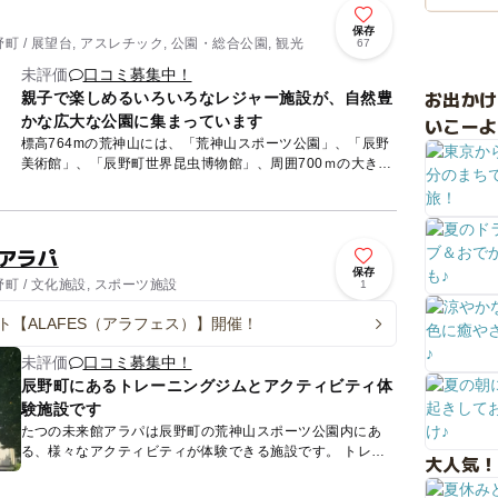
保存
 / 展望台, アスレチック, 公園・総合公園, 観光
67
未評価
口コミ募集中！
お出か
親子で楽しめるいろいろなレジャー施設が、自然豊
かな広大な公園に集まっています
いこーよ
標高764mの荒神山には、「荒神山スポーツ公園」、「辰野
美術館」、「辰野町世界昆虫博物館」、周囲700ｍの大きな
ため池「たつの海」、日帰り温泉施設「湯にいくセンタ
ー」、ヨ－ロ...
 アラパ
保存
 / 文化施設, スポーツ施設
1
ト【ALAFES（アラフェス）】開催！
未評価
口コミ募集中！
辰野町にあるトレーニングジムとアクティビティ体
験施設です
たつの未来館アラパは辰野町の荒神山スポーツ公園内にあ
る、様々なアクティビティが体験できる施設です。 トレー
大人気！
ニングジムは有酸素マシンからフリーウェイトまで完備。
ボルダリン...