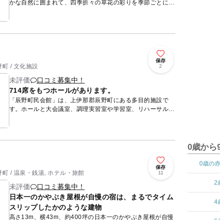
かな自然に囲まれて、四季折々の草花の彩りを季節ごとに楽
しみながら、丘の上に寺院風の建物の美術館はあります。辰
野町ゆかりの...
保存
町 / 文化施設
2
未評価
口コミ募集中！
714席をもつホールがあります。
「辰野町民会館」は、上伊那郡辰野町にある多目的施設で
す。ホールと大会議室、調理実習室や学習室、リハーサル室
などがあり、様々なイベントが開かれています。「ホール」
は717席で、...
0歳から
0歳の
保存
 / 温泉・銭湯, ホテル・旅館
11
2
未評価
口コミ募集中！
日本一のかやぶき屋根が自慢の宿は、まるでタイム
4
スリップしたかのような建物
高さ13m、横43m、約400坪の日本一のかやぶき屋根が自慢