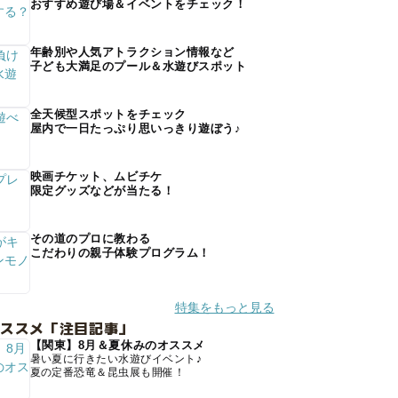
おすすめ遊び場＆イベントをチェック！
年齢別や人気アトラクション情報など
子ども大満足のプール＆水遊びスポット
全天候型スポットをチェック
屋内で一日たっぷり思いっきり遊ぼう♪
映画チケット、ムビチケ
限定グッズなどが当たる！
その道のプロに教わる
こだわりの親子体験プログラム！
特集をもっと見る
オススメ「注目記事」
【関東】8月＆夏休みのオススメ
暑い夏に行きたい水遊びイベント♪
夏の定番恐竜＆昆虫展も開催！