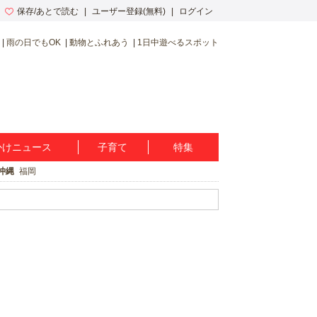
保存/あとで読む
ユーザー登録(無料)
ログイン
雨の日でもOK
動物とふれあう
1日中遊べるスポット
かけニュース
子育て
特集
沖縄
福岡