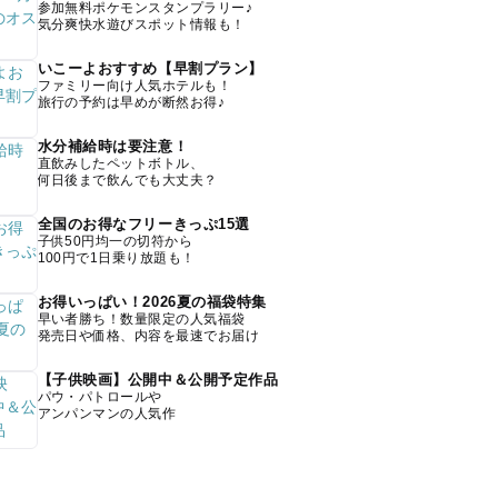
参加無料ポケモンスタンプラリー♪
気分爽快水遊びスポット情報も！
いこーよおすすめ【早割プラン】
ファミリー向け人気ホテルも！
旅行の予約は早めが断然お得♪
水分補給時は要注意！
直飲みしたペットボトル、
何日後まで飲んでも大丈夫？
全国のお得なフリーきっぷ15選
子供50円均一の切符から
100円で1日乗り放題も！
お得いっぱい！2026夏の福袋特集
早い者勝ち！数量限定の人気福袋
発売日や価格、内容を最速でお届け
【子供映画】公開中＆公開予定作品
パウ・パトロールや
アンパンマンの人気作