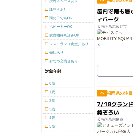
福岡県の注目
PR
授乳スペースあり
屋内で雨も暑
託児所あり
ィパーク
雨の日でもOK
福岡県筑紫野市
ベビーカーOK
飲食物持ち込みOK
レストラン（食堂）あり
売店あり
おむつ交換台あり
対象年齢
0歳
1歳
福岡県の注目
PR
2歳
7/18グラ
3歳
勢ぞろい
4歳
福岡県宗像市
5歳