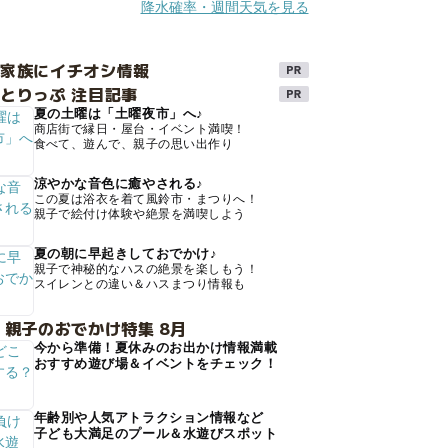
降水確率・週間天気を見る
け家族にイチオシ情報
とりっぷ 注目記事
夏の土曜は「土曜夜市」へ♪
商店街で縁日・屋台・イベント満喫！
食べて、遊んで、親子の思い出作り
涼やかな音色に癒やされる♪
この夏は浴衣を着て風鈴市・まつりへ！
親子で絵付け体験や絶景を満喫しよう
夏の朝に早起きしておでかけ♪
親子で神秘的なハスの絶景を楽しもう！
スイレンとの違い＆ハスまつり情報も
 親子のおでかけ特集 8月
今から準備！夏休みのお出かけ情報満載
おすすめ遊び場＆イベントをチェック！
年齢別や人気アトラクション情報など
子ども大満足のプール＆水遊びスポット