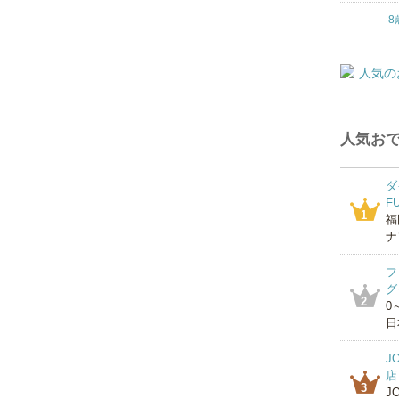
8
人気おで
ダ
F
1
福
ナ
フ
グ
2
0
日
J
店
3
J