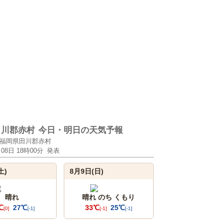
田川郡赤村
今日・明日の天気予報
福岡県田川郡赤村
月08日 18時00分
発表
土)
8月9日(日)
晴れ
晴れ のち くもり
℃
27℃
33℃
25℃
[0]
[-1]
[-1]
[-1]