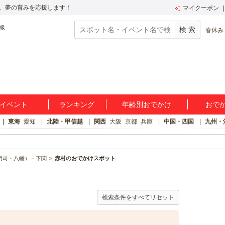
、夢の育みを応援します！
マイクーポン
春休み
イベント
ランキング
年齢別おでかけ
おで
東海
愛知
北陸・甲信越
関西
大阪
京都
兵庫
中国・四国
九州・
門司・八幡）・下関
赤村のおでかけスポット
検索条件をすべてリセット