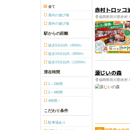
全て
赤村トロッコ
屋内の遊び場
福岡県田川郡赤村 /
屋外の遊び場
駅からの距離
徒歩5分以内（400m）
徒歩10分以内（800m）
徒歩15分以内（1200m）
源じいの森
滞在時間
福岡県田川郡赤村 /
1～2時間
2～4時間
4時間～
こだわり条件
駐車場あり