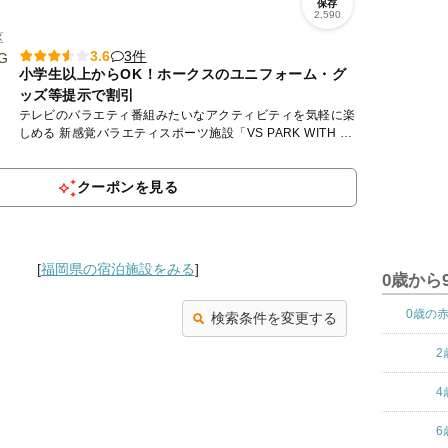
保存
2,590
区
3件
3.6
小学生以上からOK！ホークスのユニフォーム・グ
ッズ等提示で割引
テレビのバラエティ番組みたいなアクティビティを気軽に楽
しめる 新感覚バラエティスポーツ施設「VS PARK WITH G
ららぽーと福岡店」🤾‍♂️ 屋内だから雨の日...
クーポンを見る
[
福岡県の宿泊施設をみる
]
0歳から
0歳の
検索条件を変更する
2
4
6