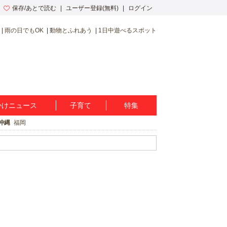
保存/あとで読む
ユーザー登録(無料)
ログイン
雨の日でもOK
動物とふれあう
1日中遊べるスポット
かけニュース
子育て
特集
沖縄
福岡