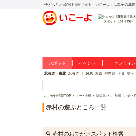
子どもとお出かけ情報サイト「いこーよ」は親子の成長
スポット
101,135件
スポット
イベント
オンライン
北海道・東北
北海道
関東
東京
神奈川
千葉
埼玉
おでかけ情報TOP
九州･沖縄
福岡県
北九州（小倉・
赤村の遊ぶところ一覧
赤村のおでかけスポット検索