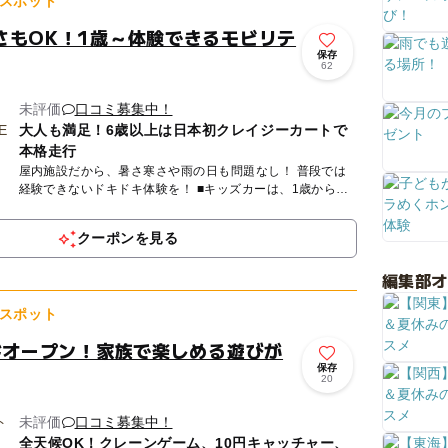
スポット
さもOK！1歳～体験できるモビリテ
保存
62
未評価
口コミ募集中！
大人も満足！6歳以上は日本初クレイジーカートで
本格走行
屋内施設だから、暑さ寒さや雨の日も問題なし！ 普段では
経験できないドキドキ体験を！ ■キッズカーは、1歳から乗
車可能。 ラジコン操作ができるので、安心して楽しめま
す。 ...
クーポンを見る
編集部
スポット
ンドオープン！家族で楽しめる遊びが
保存
20
未評価
口コミ募集中！
全天候OK！クレーンゲーム、10円キャッチャー、