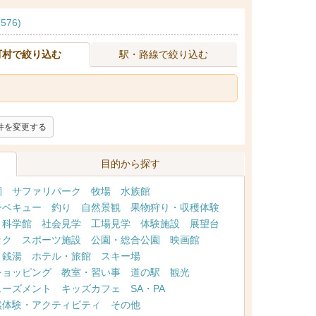
576)
町村で絞り込む
駅・路線で絞り込む
件を変更する
目的から探す
園
サファリパーク
牧場
水族館
ーベキュー
釣り
自然景観
果物狩り・収穫体験
・科学館
社会見学
工場見学
体験施設
展望台
ック
スポーツ施設
公園・総合公園
映画館
・銭湯
ホテル・旅館
スキー場
ショッピング
教室・習い事
道の駅
観光
ューズメント
キッズカフェ
SA・PA
然体験・アクティビティ
その他