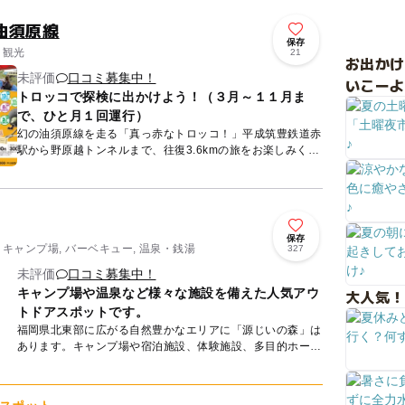
油須原線
保存
 観光
21
お出か
未評価
口コミ募集中！
いこーよ
トロッコで探検に出かけよう！（３月～１１月ま
で、ひと月１回運行）
幻の油須原線を走る「真っ赤なトロッコ！」平成筑豊鉄道赤
駅から野原越トンネルまで、往復3.6kmの旅をお楽しみくだ
さい。 トンネルにいるコウモリを探しに、トロッコで探検
に出か...
保存
 キャンプ場, バーベキュー, 温泉・銭湯
327
未評価
口コミ募集中！
キャンプ場や温泉など様々な施設を備えた人気アウ
大人気！
トドアスポットです。
福岡県北東部に広がる自然豊かなエリアに「源じいの森」は
あります。キャンプ場や宿泊施設、体験施設、多目的ホー
ル、レストラン、天然温泉など多彩な施設を完備しており、
手ぶらでもアウ...