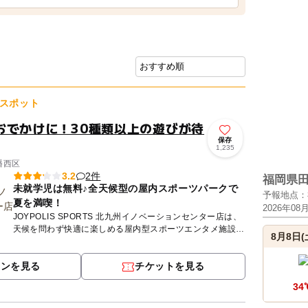
スポット
おでかけに！30種類以上の遊びが待
保存
1,235
幡西区
2件
3.2
福岡県
未就学児は無料♪全天候型の屋内スポーツパークで
予報地点：
夏を満喫！
2026年08
JOYPOLIS SPORTS 北九州イノベーションセンター店は、
天候を問わず快適に楽しめる屋内型スポーツエンタメ施設で
8月8日(
す！ ＼8/30(日) 豪華景品が当たる夏の大抽...
ポンを見る
チケットを見る
34