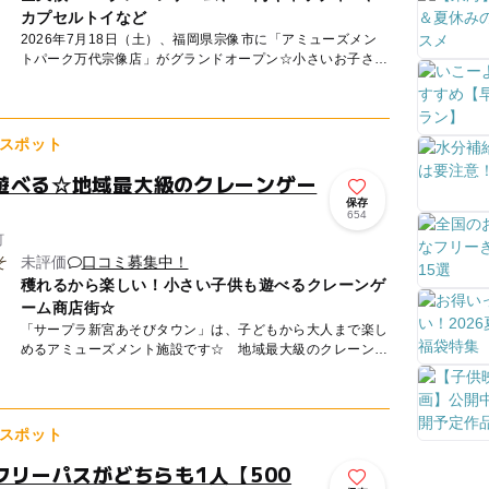
カプセルトイなど
2026年7月18日（土）、福岡県宗像市に「アミューズメン
トパーク万代宗像店」がグランドオープン☆小さいお子さん
から大人まで楽しめる大型クレーンゲーム専門店！福岡県内
では「ト...
スポット
遊べる☆地域最大級のクレーンゲー
保存
654
町
未評価
口コミ募集中！
穫れるから楽しい！小さい子供も遊べるクレーンゲ
ーム商店街☆
「サープラ新宮あそびタウン」は、子どもから大人まで楽し
めるアミューズメント施設です☆ 地域最大級のクレーンゲ
ーム台数を有する「クレーンゲーム商店街」には、初心者の
方にも優しい...
スポット
フリーパスがどちらも1人【500