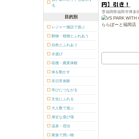
円】引き！
る
福岡県福岡市博多
目的別
レジャー施設で遊ぶ
動物・植物とふれあう
自然とふれあう
水遊び
収穫・農業体験
体を動かす
非日常体験
学びにつながる
文化にふれる
大人数で遊ぶ
身近な遊び場
温泉・宿泊
家族で買い物