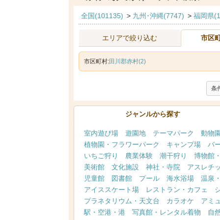
全国(101135)
>
九州･沖縄(7747)
>
福岡県(1
エリアで絞り込む
市区
市区町村:
田川郡赤村(2)
条
ジャンルから探す
室内遊び場
遊園地
テーマパーク
動物
植物園・フラワーパーク
キャンプ場
バ
いちご狩り
農業体験
潮干狩り
博物館
美術館
文化施設
神社・寺院
アスレチ
児童館
図書館
プール
海水浴場
温泉
アイススケート場
レストラン・カフェ
プラネタリウム・天文台
カラオケ
アミ
駅・空港・港
写真館・レンタル着物
自