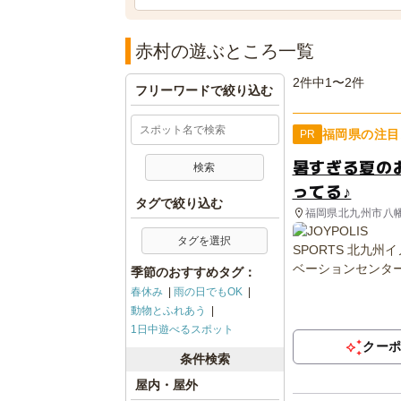
赤村の遊ぶところ一覧
2件中1〜2件
フリーワードで絞り込む
福岡県の注目
PR
暑すぎる夏の
ってる♪
タグで絞り込む
福岡県北九州市八
タグを選択
季節のおすすめタグ：
春休み
雨の日でもOK
動物とふれあう
1日中遊べるスポット
クー
条件検索
屋内・屋外