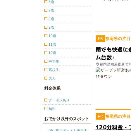
6歳
7歳
8歳
9歳
10歳
福岡県の注目
PR
11歳
雨でも快適に
12歳
ム台数♪
中学生
福岡県糟屋郡新宮
高校生
大人
料金体系
クーポンあり
無料
福岡県の注目
PR
おでかけ以外のスポット
120分料金・
習い事スポットも表示す