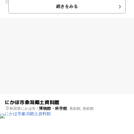
念館です。白瀬氏の出身地である秋田県にかほ市にあります。
続きをみる
大きな円錐形の建...
にかほ市象潟郷土資料館
博物館・科学館
秋田県にかほ市 /
, 美術館, 美術館