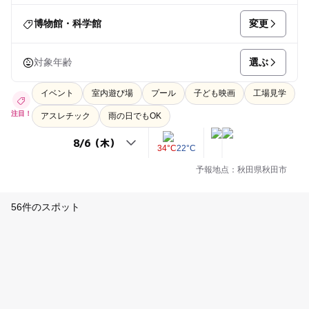
変更
博物館・科学館
選ぶ
対象年齢
イベント
室内遊び場
プール
子ども映画
工場見学
注目！
アスレチック
雨の日でもOK
34°C
22°C
予報地点：秋田県秋田市
56件のスポット