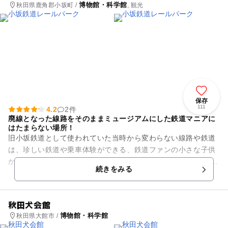
博物館・科学館
秋田県鹿角郡小坂町 /
, 観光
保存
111
4.2
2件
廃線となった線路をそのままミュージアムにした鉄道マニアに
はたまらない場所！
旧小坂鉄道として使われていた当時から変わらない線路や鉄道
は、珍しい鉄道や乗車体験ができる、鉄道ファンの小さな子供
から大人まで楽しめるレールパークとなっています。 館内は、
続きをみる
子供も「観て体験して学...
秋田犬会館
博物館・科学館
秋田県大館市 /