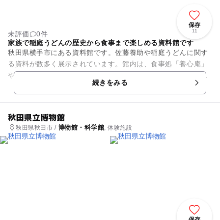
保存
11
未評価
0件
家族で稲庭うどんの歴史から食事まで楽しめる資料館です
秋田県横手市にある資料館です。佐藤養助や稲庭うどんに関す
る資料が数多く展示されています。館内は、食事処「養心庵」
やお休み処「蔵」、土産処など充実しており、家族でゆっくり
続きをみる
と過ごすことができます。ま...
秋田県立博物館
博物館・科学館
秋田県秋田市 /
, 体験施設
保存