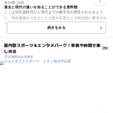
5
未評価
0件
過去と現代の違いを知ることができる資料館
ここは旧石器時代がら現代までの横手市の歴史がわかるよう
に、市内遺跡から出土した土器や石器などを時代別に展示され
ており、現在は廃線となっている横荘線鉄道に関する資料も展
続きをみる
示しています。また農機具など...
屋内型スポーツ＆エンタメパーク！家族や仲間で楽
しめる
宮城県仙台市泉区