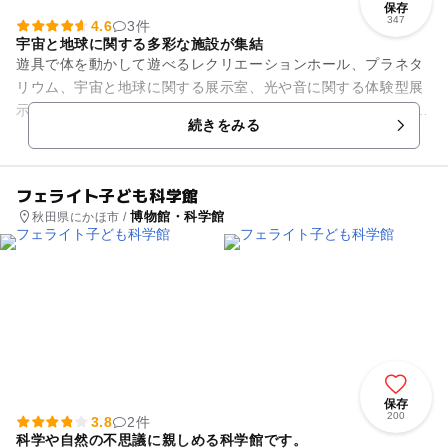
保存
347
4.6
3件
宇宙と地球に関する多彩な施設が集結
遊具で体を動かして遊べるレクリエーションホール、プラネタ
リウム、宇宙と地球に関する展示室、光や音に関する体験型展
示室等、多彩な施設が集結した児童施設。 プラネタリウムは全
続きをみる
国的にも珍しく入場無料...
フェライト子ども科学館
博物館・科学館
秋田県にかほ市 /
保存
200
3.8
2件
科学や自然の不思議に親しめる科学館です。