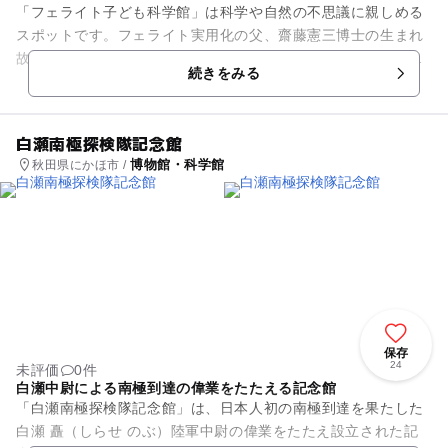
「フェライト子ども科学館」は科学や自然の不思議に親しめる
スポットです。フェライト実用化の父、齋藤憲三博士の生まれ
故郷が秋田県にかほ市でありそれにちなんで開設されました。
続きをみる
館内ではアイボと遊んだり、...
白瀬南極探検隊記念館
博物館・科学館
秋田県にかほ市 /
保存
24
未評価
0件
白瀬中尉による南極到達の偉業をたたえる記念館
「白瀬南極探検隊記念館」は、日本人初の南極到達を果たした
白瀬 矗（しらせ のぶ）陸軍中尉の偉業をたたえ設立された記