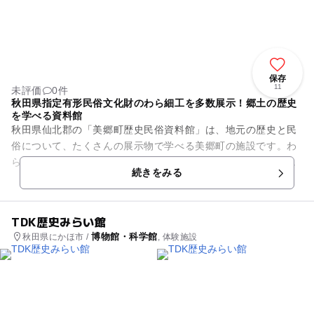
保存
11
未評価
0件
秋田県指定有形民俗文化財のわら細工を多数展示！郷土の歴史
を学べる資料館
秋田県仙北郡の「美郷町歴史民俗資料館」は、地元の歴史と民
俗について、たくさんの展示物で学べる美郷町の施設です。わ
ら細工や製作用具を展示する「わら細工展示室」を始め、土器
続きをみる
や石器や古文書を公開する「...
TDK歴史みらい館
博物館・科学館
秋田県にかほ市 /
, 体験施設