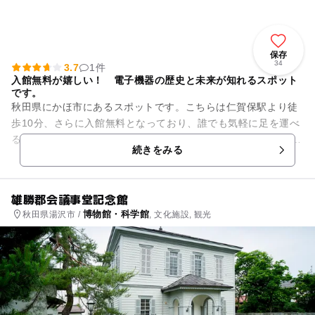
保存
34
3.7
1件
入館無料が嬉しい！ 電子機器の歴史と未来が知れるスポット
です。
秋田県にかほ市にあるスポットです。こちらは仁賀保駅より徒
歩10分、さらに入館無料となっており、誰でも気軽に足を運べ
るスポットとなっています。 広々とした館内には、電子機器の
続きをみる
歴史を学ぶことが可能...
雄勝郡会議事堂記念館
博物館・科学館
秋田県湯沢市 /
, 文化施設, 観光