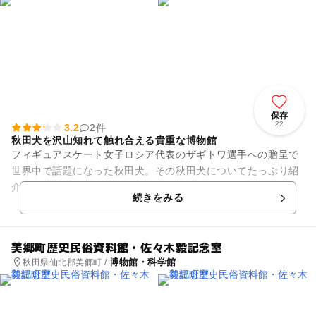
保存
22
3.2
2件
秋田犬を沢山知れて触れ合える貴重な博物館
フィギュアスケート女子ロシア代表のザギトワ選手への贈呈で
世界中で話題になった秋田犬。その秋田犬についてたっぷり紹
介しているのが「秋田犬会館」です。歴代名誉賞犬や作出功労
続きをみる
犬も紹介され、秋田犬の歴史...
美郷町歴史民俗資料館・佐々木毅記念室
博物館・科学館
秋田県仙北郡美郷町 /