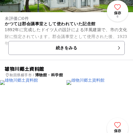
保存
6
未評価
0件
かつては郡会議事堂として使われていた記念館
1892年に完成したドイツ人の設計による洋風建築で、市の文化
財に指定されています。郡会議事堂として使用された後、1923
年に旧湯沢町に払い下げられ、その後は公会堂や町役場、公民
続きをみる
館など様々な用途に...
雄物川郷土資料館
博物館・科学館
秋田県横手市 /
保存