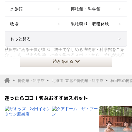
水族館
博物館・科学館
牧場
果物狩り・収穫体験
もっと見る
秋田県にある子供が喜ぶ、親子で楽しめる博物館・科学館をご紹
室内遊び場
遊園地
介します。歴史や科学、社会を学べるスポットから、子供が大好
きな恐竜や電車、飛行機などが
続きをみる
テーマパーク
動物園
博物館・科学館
北海道･東北の博物館・科学館
秋田県の博
サファリパーク
植物園・フラワーパー
ク
迷ったらココ！旬なおすすめスポット
キャンプ場
バーベキュー
釣り
自然景観