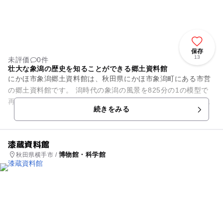
保存
13
未評価
0件
壮大な象潟の歴史を知ることができる郷土資料館
にかほ市象潟郷土資料館は、秋田県にかほ市象潟町にある市営
の郷土資料館です。 潟時代の象潟の風景を825分の1の模型で
再現したジオラマのほか、いにしえの象潟の旧景を伝える屏風
続きをみる
絵などを展示していま...
漆蔵資料館
博物館・科学館
秋田県横手市 /