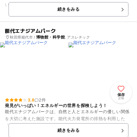
います。大晦日の晩に男鹿半島のほぼ全域で行われている「な
続きをみる
まはげ」の行事、どれも同じ...
能代エナジアムパーク
博物館・科学館
秋田県能代市 /
, アスレチック
保存
278
3.8
2件
発見がいっぱい！エネルギーの世界を探検しよう！
能代エナジアムパークは、自然と人とエネルギーの優しい関係
を大切に考えた施設です。能代火力発電所の排熱を利用した
「熱帯植物園」や、地球やエネルギーのことについて学べる
続きをみる
「エネルギーの森」など、遊びな...