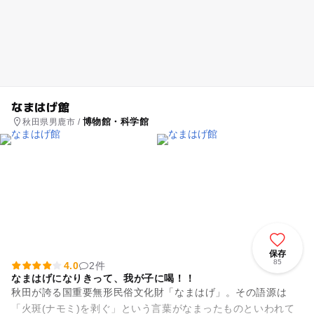
なまはげ館
博物館・科学館
秋田県男鹿市 /
保存
85
4.0
2件
なまはげになりきって、我が子に喝！！
秋田が誇る国重要無形民俗文化財「なまはげ」。その語源は
「火斑(ナモミ)を剥ぐ」という言葉がなまったものといわれて