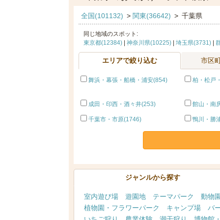
全国(101132)
>
関東(36642)
>
千葉県
同じ地域のスポット:
東京都(12384)
|
神奈川県(10225)
|
埼玉県(3731)
|
群
エリアで絞り込む
市区
舞浜・幕張・船橋・浦安(854)
柏・松戸・
成田・印西・酒々井(253)
館山・南房総
千葉市・市原(1746)
鴨川・勝浦
ジャンルから探す
室内遊び場
遊園地
テーマパーク
動物
植物園・フラワーパーク
キャンプ場
バ
いちご狩り
農業体験
潮干狩り
博物館