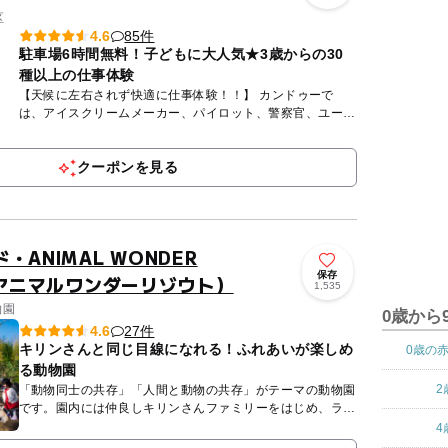
区
85件
4.6
駐車場6時間無料！子どもに大人気★3歳からの30
種以上の仕事体験
【天候に左右されず快適に仕事体験！！】 カンドゥーで
は、アイスクリームメーカー、パイロット、警察官、ユーチ
ューバー、モデル、スペースセンタークルー、歯科医など約
30種以上の...
クーポンを見る
・ANIMAL WONDER
保存
（アニマルワンダーリゾウト）
1,535
物園
0歳から
27件
4.6
キリンさんと同じ目線になれる！ふれあいが楽しめ
0歳の
る動物園
2
「動物同士の共存」「人間と動物の共存」がテーマの動物園
です。園内には仲良しキリンさんファミリーをはじめ、ラ
マ、カンガルー、カピバラなど、約30種類の動物たちが暮
4
らしています。...