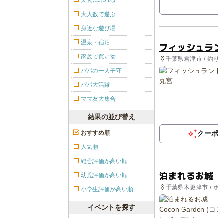
文化にふれる
大人数で遊ぶ
身近な遊び場
温泉・宿泊
フィッシュラ
家族で買い物
千葉県君津市 / 釣
パパの一人子守
パパ大活躍
ママ友大集合
結果の並び替え
おすすめ順
クー
人気順
総合評価が高い順
泊まれるお城 C
幼児評価が高い順
千葉県木更津市 / 
小学生評価が高い順
イベントを探す