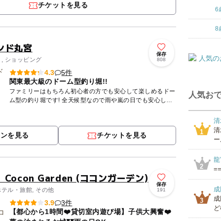
チケットを見る
6
8
ンド丸宮
保存
り, ショッピング
808
5件
4.3
関東最大級のドーム型釣り堀!!
ファミリーはもちろん初心者の方でも安心して楽しめるドー
人気おで
ム型の釣り堀です! 全天候型なので雨や嵐の日でも安心して
快適に釣りが楽しめます♪ 初心者の方でも安心安全に楽しめ
るの...
清
清
1
ポンを見る
チケットを見る
ー
龍
2
==
ocon Garden (ココンガーデン)
保存
成
ホテル・旅館, その他
191
成
3
3件
3.9
ど
【都心から1時間❤️貸切室内遊び場】子供大興奮❤️