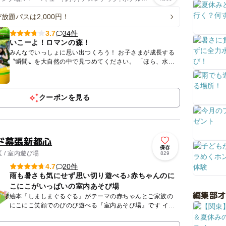
放題パスは2,000円！
34件
3.7
いこーよ！ロマンの森！
みんなでいっしょに思い出つくろう！ お子さまが成長する
〝瞬間〟を大自然の中で見つめてください。 「ほら、水の
音が聞こえるよ」「お魚がいっぱいいるね！」 「鳥が飛
ん...
クーポンを見る
ド幕張新都心
保存
 / 室内遊び場
829
20件
4.7
雨も暑さも気にせず思い切り遊べる♪赤ちゃんのに
こにこがいっぱいの室内あそび場
編集部
絵本『しましまぐるぐる』がテーマの赤ちゃんとご家族の
にこにこ笑顔でのびのび遊べる『室内あそび場』です イオ
ンモール 幕張新都心の中にあるから涼しく雨の日も安心♪ ...