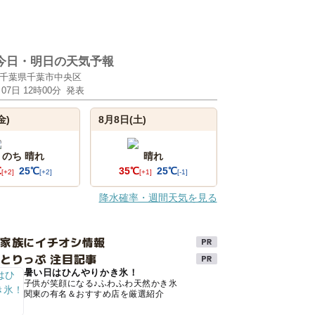
今日・明日の天気予報
千葉県千葉市中央区
月07日 12時00分
発表
金)
8月8日(土)
 のち 晴れ
晴れ
℃
25℃
35℃
25℃
[+2]
[+2]
[+1]
[-1]
降水確率・週間天気を見る
け家族にイチオシ情報
とりっぷ 注目記事
暑い日はひんやりかき氷！
子供が笑顔になる♪ふわふわ天然かき氷
関東の有名＆おすすめ店を厳選紹介