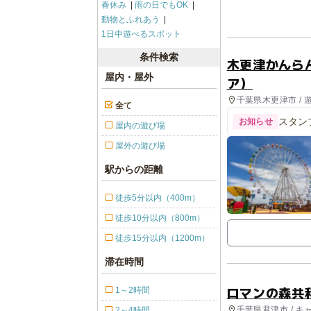
春休み
雨の日でもOK
動物とふれあう
1日中遊べるスポット
条件検索
木更津かんらん
屋内・屋外
ア）
千葉県木更津市 / 
全て
スタン
お知らせ
屋内の遊び場
屋外の遊び場
駅からの距離
徒歩5分以内（400m）
徒歩10分以内（800m）
徒歩15分以内（1200m）
滞在時間
ロマンの森共
1～2時間
千葉県君津市 / キ
2～4時間