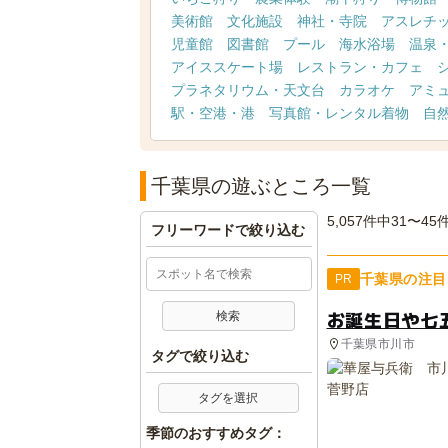
美術館
文化施設
神社・寺院
アスレチ
児童館
図書館
プール
海水浴場
温泉
アイススケート場
レストラン・カフェ
プラネタリウム・天文台
カラオケ
アミ
駅・空港・港
写真館・レンタル着物
自
千葉県の遊ぶところ一覧
5,057件中31〜45
フリーワードで絞り込む
千葉県の注目
PR
お誕生日や七
千葉県市川市
タグで絞り込む
タグを選択
季節のおすすめタグ：