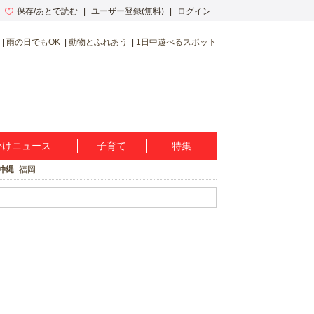
保存/あとで読む
ユーザー登録(無料)
ログイン
雨の日でもOK
動物とふれあう
1日中遊べるスポット
かけニュース
子育て
特集
沖縄
福岡