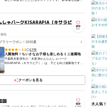
味しい和食をいただけるレストランです。 駐車場も完備さ
れており、お車でのアクセスも良好。全148席のゆとりある
店内には...
しゃパークKISARAPIA（キサラピ
保存
947
遊園地
プラリーでポン！2026夏
17件
4.2
入園無料！ちいさなお子様も楽しめるミニ遊園地
千葉県木更津市の「木更津かんらんしゃパーク
KISARAPIA（キサラピア）」は、子ども向け遊園地です。
シンボルの観覧車は、高さ60m！ 晴れた日は東京湾やアク
アラインの先に美...
クーポンを見る
和国
大人気！
保存
ャンプ場, バーベキュー, 釣り, アスレチック, ホテル・
4,966