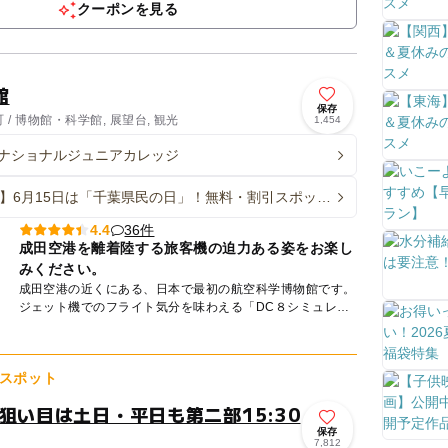
クーポンを見る
館
保存
/ 博物館・科学館, 展望台, 観光
1,454
ナショナルジュニアカレッジ
26】6月15日は「千葉県民の日」！無料・割引スポット
 県民以外もお得に♪
36件
4.4
成田空港を離着陸する旅客機の迫力ある姿をお楽し
みください。
成田空港の近くにある、日本で最初の航空科学博物館です。
ジェット機でのフライト気分を味わえる「DC８シミュレー
ター（有料・人数限定・要整理券）」など体験できる展示物
のほか、...
スポット
狙い目は土日・平日も第二部15:30
保存
7,812