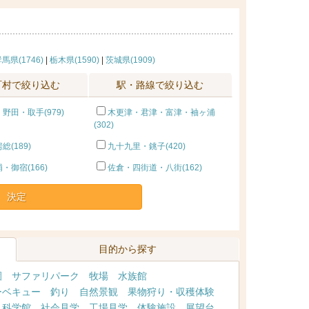
馬県(1746)
|
栃木県(1590)
|
茨城県(1909)
町村で絞り込む
駅・路線で絞り込む
野田・取手(979)
木更津・君津・富津・袖ヶ浦
(302)
(189)
九十九里・銚子(420)
・御宿(166)
佐倉・四街道・八街(162)
決定
目的から探す
園
サファリパーク
牧場
水族館
ーベキュー
釣り
自然景観
果物狩り・収穫体験
・科学館
社会見学
工場見学
体験施設
展望台