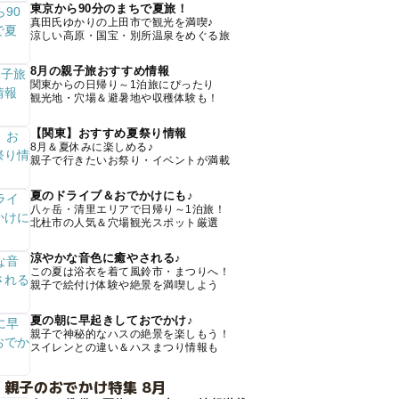
東京から90分のまちで夏旅！
真田氏ゆかりの上田市で観光を満喫♪
涼しい高原・国宝・別所温泉をめぐる旅
8月の親子旅おすすめ情報
関東からの日帰り～1泊旅にぴったり
観光地・穴場＆避暑地や収穫体験も！
【関東】おすすめ夏祭り情報
8月＆夏休みに楽しめる♪
親子で行きたいお祭り・イベントが満載
夏のドライブ＆おでかけにも♪
八ヶ岳・清里エリアで日帰り～1泊旅！
北杜市の人気＆穴場観光スポット厳選
涼やかな音色に癒やされる♪
この夏は浴衣を着て風鈴市・まつりへ！
親子で絵付け体験や絶景を満喫しよう
夏の朝に早起きしておでかけ♪
親子で神秘的なハスの絶景を楽しもう！
スイレンとの違い＆ハスまつり情報も
 親子のおでかけ特集 8月