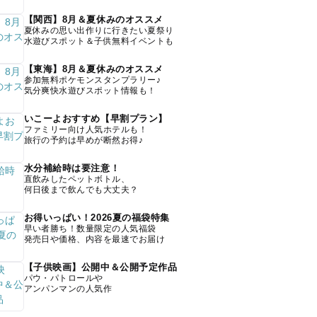
【関西】8月＆夏休みのオススメ
夏休みの思い出作りに行きたい夏祭り
水遊びスポット＆子供無料イベントも
【東海】8月＆夏休みのオススメ
参加無料ポケモンスタンプラリー♪
気分爽快水遊びスポット情報も！
いこーよおすすめ【早割プラン】
ファミリー向け人気ホテルも！
旅行の予約は早めが断然お得♪
水分補給時は要注意！
直飲みしたペットボトル、
何日後まで飲んでも大丈夫？
お得いっぱい！2026夏の福袋特集
早い者勝ち！数量限定の人気福袋
発売日や価格、内容を最速でお届け
【子供映画】公開中＆公開予定作品
パウ・パトロールや
アンパンマンの人気作