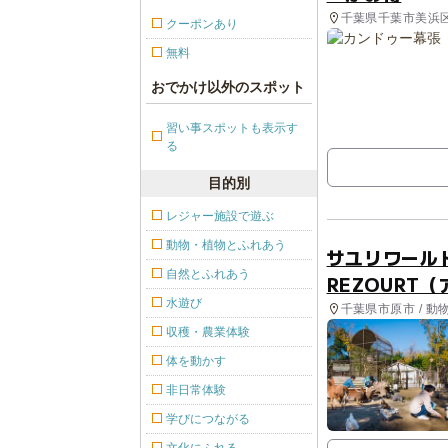
千葉県千葉市美浜
クーポンあり
無料
おでかけ以外のスポット
習い事スポットも表示す
る
目的別
レジャー施設で遊ぶ
動物・植物とふれあう
サユリワールド
自然とふれあう
REZOURT
水遊び
千葉県市原市 / 動
収穫・農業体験
体を動かす
非日常体験
学びにつながる