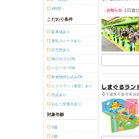
旅館
4時間～
1日遊び
お知らせ
こだわり条件
駐車場あり
授乳スペースあり
託児所あり
雨の日でもOK
ベビーカーOK
飲食物持ち込みOK
しまぐるラン
レストラン（食堂）あり
千葉県千葉市美浜区
売店あり
おむつ交換台あり
対象年齢
0歳
1歳