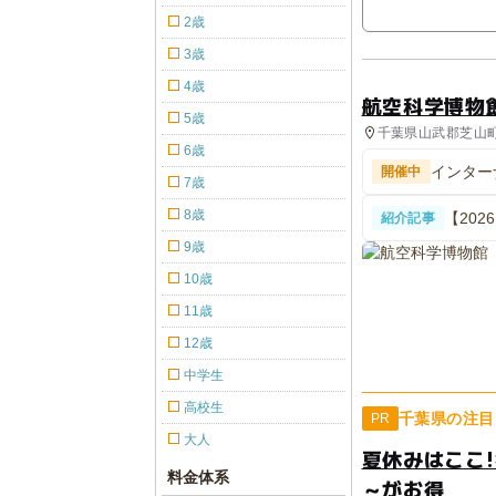
2歳
3歳
4歳
航空科学博物
5歳
千葉県山武郡芝山町 
6歳
インター
開催中
7歳
8歳
【20
紹介記事
13選
9歳
10歳
11歳
12歳
中学生
高校生
千葉県の注目
PR
大人
夏休みはここ!
料金体系
～がお得