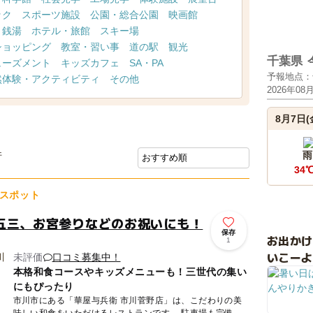
ック
スポーツ施設
公園・総合公園
映画館
・銭湯
ホテル・旅館
スキー場
ショッピング
教室・習い事
道の駅
観光
千葉県
ューズメント
キッズカフェ
SA・PA
予報地点：
然体験・アクティビティ
その他
2026年08
8月7日(
件
雨
34
スポット
五三、お宮参りなどのお祝いにも！
保存
お出か
1
いこーよ
未評価
口コミ募集中！
本格和食コースやキッズメニューも！三世代の集い
にもぴったり
市川市にある「華屋与兵衛 市川菅野店」は、こだわりの美