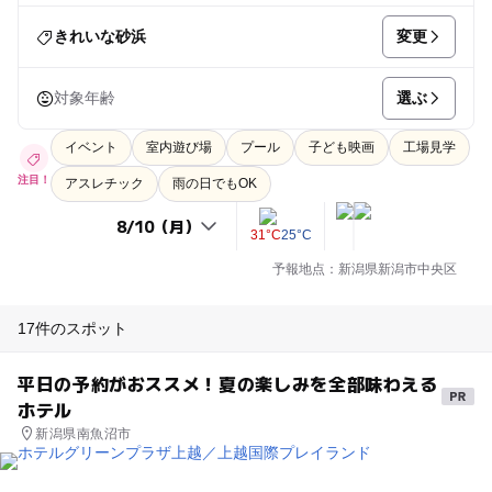
変更
きれいな砂浜
選ぶ
対象年齢
イベント
室内遊び場
プール
子ども映画
工場見学
注目！
アスレチック
雨の日でもOK
31°C
25°C
予報地点：新潟県新潟市中央区
17件のスポット
平日の予約がおススメ！夏の楽しみを全部味わえる
ホテル
新潟県南魚沼市