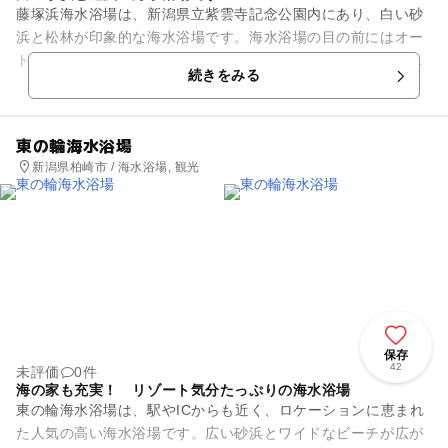
藤塚浜海水浴場は、新潟県立紫雲寺記念公園内にあり、白い砂
浜と松林が印象的な海水浴場です。海水浴場の目の前にはオー
トキャンプ場もありますので、毎年多くの観光客でにぎわいま
続きをみる
す。海は遠浅で水質も良好で...
東の輪海水浴場
新潟県柏崎市 / 海水浴場, 観光
保存
42
未評価
0件
海の家も充実！ リゾート気分たっぷりの海水浴場
東の輪海水浴場は、駅やICからも近く、ロケーションに恵まれ
た人気の高い海水浴場です。広い砂浜とワイドなビーチが広が