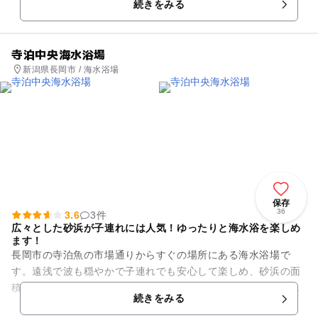
続きをみる
きな魅力の一つ。夏の日本...
寺泊中央海水浴場
新潟県長岡市 / 海水浴場
保存
36
3.6
3件
広々とした砂浜が子連れには人気！ゆったりと海水浴を楽しめ
ます！
長岡市の寺泊魚の市場通りからすぐの場所にある海水浴場で
す。遠浅で波も穏やかで子連れでも安心して楽しめ、砂浜の面
積も広くゆったりと利用できます。ヤシの木なども植えられて
続きをみる
いて、どこか南国の雰囲気も味...