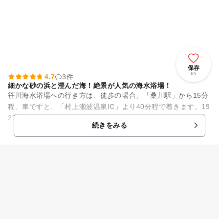
保存
65
4.7
3件
細かな砂の浜と澄んだ海！絶景が人気の海水浴場！
笹川海水浴場への行き方は、徒歩の場合、「桑川駅」から15分
程、車ですと、「村上瀬波温泉IC」より40分程で着きます。19
27年に名勝天然記念物に指定された新潟県立自然公園「笹川流
続きをみる
れ（ささ...