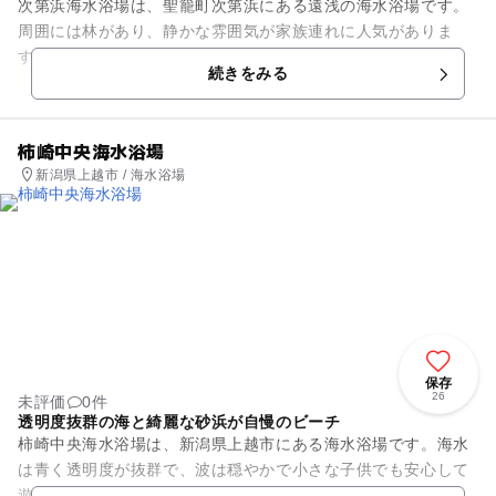
次第浜海水浴場は、聖籠町次第浜にある遠浅の海水浴場です。
周囲には林があり、静かな雰囲気が家族連れに人気がありま
す。駐車場とトイレ・シャワーが完備されており、7月中旬の
続きをみる
海開きから8月中旬まで、連絡...
柿崎中央海水浴場
新潟県上越市 / 海水浴場
保存
26
未評価
0件
透明度抜群の海と綺麗な砂浜が自慢のビーチ
柿崎中央海水浴場は、新潟県上越市にある海水浴場です。海水
は青く透明度が抜群で、波は穏やかで小さな子供でも安心して
遊べます。砂浜は、砂の粒が大きめなので、体にまとわりつき