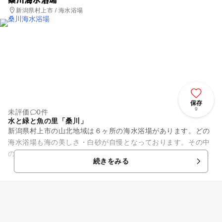
新潟県村上市 / 海水浴場
保存
9
未評価
0件
水と緑と魚の里「桑川」
新潟県村上市の山北地域は６ヶ所の海水浴場があります。どの
海水浴場も海の美しさ・白砂が自慢となっております。その中
のひとつ桑川にあるのが「 桑川海水浴場 」です。浜の砂
続きをみる
は、とても細かく、釣りも楽し...