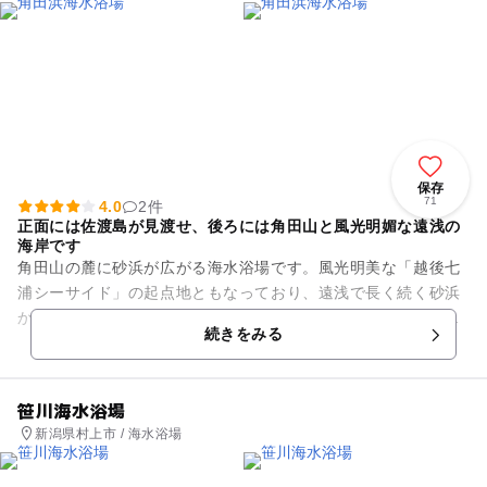
保存
71
4.0
2件
正面には佐渡島が見渡せ、後ろには角田山と風光明媚な遠浅の
海岸です
角田山の麓に砂浜が広がる海水浴場です。風光明美な「越後七
浦シーサイド」の起点地ともなっており、遠浅で長く続く砂浜
からは蒼い海と岬の白い灯台が特徴です。晴れた日には佐渡も
続きをみる
一望でき、夕日の鑑賞スポッ...
笹川海水浴場
新潟県村上市 / 海水浴場