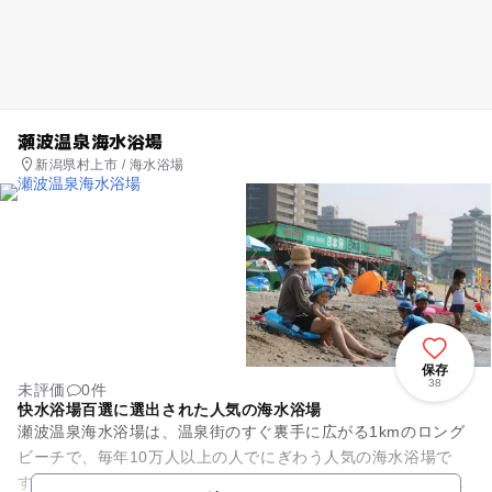
瀬波温泉海水浴場
新潟県村上市 / 海水浴場
保存
38
未評価
0件
快水浴場百選に選出された人気の海水浴場
瀬波温泉海水浴場は、温泉街のすぐ裏手に広がる1kmのロング
ビーチで、毎年10万人以上の人でにぎわう人気の海水浴場で
す。温泉街の旅館から水着のままで海に行く事ができるのも大