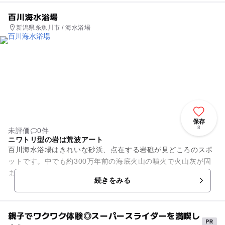
百川海水浴場
新潟県糸魚川市 / 海水浴場
保存
8
未評価
0件
ニワトリ型の岩は荒波アート
百川海水浴場はきれいな砂浜、点在する岩礁が見どころのスポ
ットです。中でも約300万年前の海底火山の噴火で火山灰が固
まった「トットコ岩」が有名です。新潟県糸魚川方面では、ニ
続きをみる
ワトリをトットコとよぶこ...
親子でワクワク体験◎スーパースライダーを満喫し