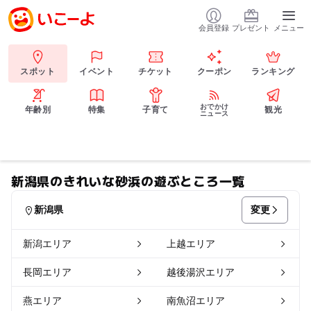
会員登録
プレゼント
メニュー
スポット
イベント
チケット
クーポン
ランキング
おでかけ
年齢別
特集
子育て
観光
ニュース
新潟県のきれいな砂浜の遊ぶところ一覧
変更
新潟県
新潟エリア
上越エリア
長岡エリア
越後湯沢エリア
燕エリア
南魚沼エリア