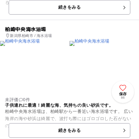
る、ゆったりとした海水浴場で、海の家、駐車場も充実してい
続きをみる
て、県内外から多くの人が...
柏崎中央海水浴場
新潟県柏崎市 / 海水浴場
保存
86
未評価
0件
子供連れに最適！綺麗な海、気持ちの良い砂浜です。
柏崎中央海水浴場は、柏崎駅から一番近い海水浴場です。 広い
海岸の海や砂浜は綺麗で、波打ち際にはゴロゴロした石がない
ので気持ちよく裸足で過ごせます。岩場もあり磯遊びも楽しめ
続きをみる
ます。海の家には温水シ...