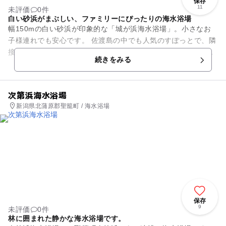
保存
11
未評価
0件
白い砂浜がまぶしい、ファミリーにぴったりの海水浴場
幅150mの白い砂浜が印象的な「城が浜海水浴場」。小さなお
子様連れでも安心です。 佐渡島の中でも人気のすぽっとで、隣
接して宿泊施設「サンライズ城が浜」や、日帰り天然温泉「あ
続きをみる
かどまり城が浜温...
次第浜海水浴場
新潟県北蒲原郡聖籠町 / 海水浴場
保存
9
未評価
0件
林に囲まれた静かな海水浴場です。