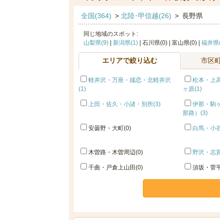
全国(364)
>
北陸･甲信越(26)
>
長野県
同じ地域のスポット:
山梨県(9)
|
新潟県(1)
| 石川県(0) | 富山県(0) |
福井県(
エリアで絞り込む
市区
軽井沢・万座・嬬恋・北軽井沢
松本・上
(1)
ヶ原(1)
上田・佐久・小諸・別所(3)
伊那・駒
那路）(3)
安曇野・大町(0)
白馬・小谷
木曽路・木曽周辺(0)
野沢・志賀
千曲・戸倉上山田(0)
須坂・菅平