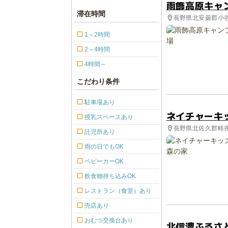
雨飾高原キャ
滞在時間
長野県北安曇郡小谷
1～2時間
2～4時間
4時間～
こだわり条件
駐車場あり
ネイチャーキ
授乳スペースあり
長野県北佐久郡軽井
託児所あり
ビティ
雨の日でもOK
ベビーカーOK
飲食物持ち込みOK
レストラン（食堂）あり
売店あり
おむつ交換台あり
北信濃ふるさ