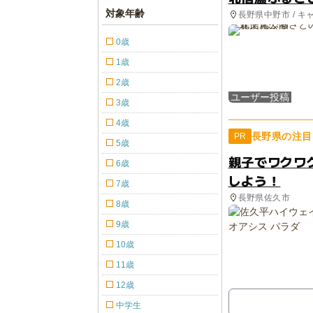
対象年齢
長野県中野市 / キ
0歳
1歳
2歳
ユーザー投稿
3歳
4歳
長野県の注目
PR
5歳
親子でワクワ
6歳
しよう！
7歳
長野県佐久市
8歳
9歳
10歳
11歳
12歳
中学生