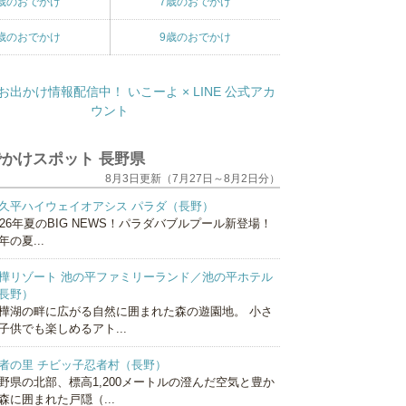
歳のおでかけ
7歳のおでかけ
歳のおでかけ
9歳のおでかけ
かけスポット 長野県
8月3日更新（7月27日～8月2日分）
久平ハイウェイオアシス パラダ（長野）
026年夏のBIG NEWS！パラダバブルプール新登場！
年の夏...
樺リゾート 池の平ファミリーランド／池の平ホテル
長野）
樺湖の畔に広がる自然に囲まれた森の遊園地。 小さ
子供でも楽しめるアト...
者の里 チビッ子忍者村（長野）
野県の北部、標高1,200メートルの澄んだ空気と豊か
森に囲まれた戸隠（...