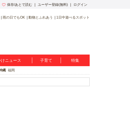
保存/あとで読む
ユーザー登録(無料)
ログイン
雨の日でもOK
動物とふれあう
1日中遊べるスポット
かけニュース
子育て
特集
沖縄
福岡