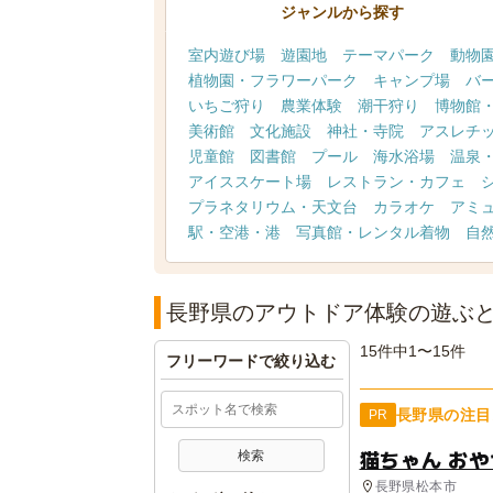
ジャンルから探す
室内遊び場
遊園地
テーマパーク
動物
植物園・フラワーパーク
キャンプ場
バ
いちご狩り
農業体験
潮干狩り
博物館
美術館
文化施設
神社・寺院
アスレチ
児童館
図書館
プール
海水浴場
温泉
アイススケート場
レストラン・カフェ
プラネタリウム・天文台
カラオケ
アミ
駅・空港・港
写真館・レンタル着物
自
長野県のアウトドア体験の遊ぶ
15件中1〜15件
フリーワードで絞り込む
長野県の注目
PR
猫ちゃん お
長野県松本市