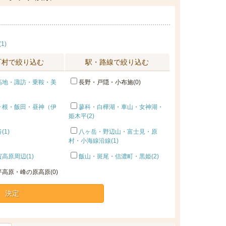
1)
町村で絞り込む
駅・路線で絞り込む
高地・諏訪・乗鞍・美
長野・戸隠・小布施(0)
ヶ根・飯田・昼神（伊
蓼科・白樺湖・車山・女神湖・
姫木平(2)
(1)
八ヶ岳・野辺山・富士見・原
村・小海線沿線(1)
高原周辺(1)
飯山・斑尾・信濃町・黒姫(2)
高原・峰の原高原(0)
決定