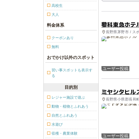
高校生
大人
蓼科東急ホテ
料金体系
長野県茅野市 / ス
クーポンあり
無料
おでかけ以外のスポット
ユーザー投稿
習い事スポットも表示す
る
目的別
ミヤシタヒル
レジャー施設で遊ぶ
長野県小県郡長和町 
動物・植物とふれあう
自然とふれあう
水遊び
収穫・農業体験
ユーザー投稿