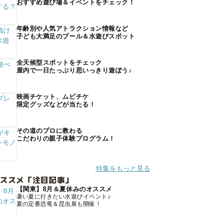
おすすめ遊び場＆イベントをチェック！
年齢別や人気アトラクション情報など
子ども大満足のプール＆水遊びスポット
全天候型スポットをチェック
屋内で一日たっぷり思いっきり遊ぼう♪
映画チケット、ムビチケ
限定グッズなどが当たる！
その道のプロに教わる
こだわりの親子体験プログラム！
特集をもっと見る
オススメ「注目記事」
【関東】8月＆夏休みのオススメ
暑い夏に行きたい水遊びイベント♪
夏の定番恐竜＆昆虫展も開催！