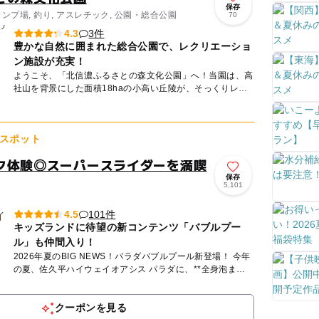
保存
ャンプ場, 釣り, アスレチック, 公園・総合公園
70
3件
4.3
豊かな自然に囲まれた総合公園で、レクリエーショ
ン施設が充実！
ようこそ、「北信濃ふるさとの森文化公園」へ！当園は、高
社山を背景にした面積18haの小高い丘陵が、そっくりレク
リエーション施設になっている公園です。園内には様々な施
設がありま...
スポット
ク体験◎スーパースライダーを満喫
保存
5,101
101件
4.5
キッズランドに待望の新コンテンツ「バブルプー
ル」も仲間入り！
2026年夏のBIG NEWS！パラダバブルプール新登場！ 今年
の夏、佐久平ハイウェイオアシス パラダに、**全身泡まみ
れになって遊べる「パラダバブルプール」**が新登...
クーポンを見る