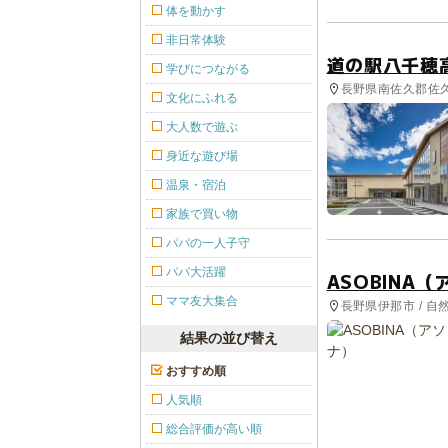
体を動かす
非日常体験
道の駅八千穂
学びにつながる
長野県南佐久郡佐久穂
文化にふれる
大人数で遊ぶ
身近な遊び場
温泉・宿泊
家族で買い物
パパの一人子守
パパ大活躍
ASOBINA
ママ友大集合
長野県伊那市 / 
結果の並び替え
おすすめ順
人気順
総合評価が高い順