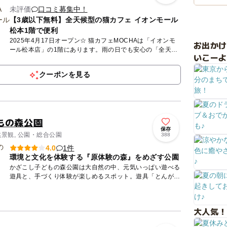
未評価
口コミ募集中！
【3歳以下無料】全天候型の猫カフェ イオンモール
松本1階で便利
2025年4月17日オープン☆ 猫カフェMOCHAは「イオンモ
お出か
ール松本店」の1階にあります。雨の日でも安心の「全天候
いこーよ
型」屋内施設です。MOCHAが目指しているのは、人も、
猫...
クーポンを見る
もの森公園
保存
然景観, 公園・総合公園
388
1件
4.0
環境と文化を体験する『原体験の森』をめざす公園
かざこし子どもの森公園は大自然の中、元気いっぱい遊べる
遊具と、手づくり体験が楽しめるスポット。遊具「とんがり
とりで」から広い園内を見渡せば、遠く南アルプスを望む絶
景が広がりま...
大人気！