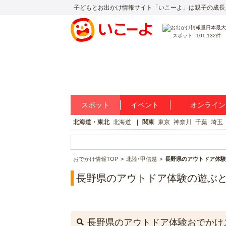
子どもとお出かけ情報サイト「いこーよ」は親子の成長
スポット
101,132件
スポット
イベント
オンライン
北海道・東北
北海道
関東
東京
神奈川
千葉
埼玉
おでかけ情報TOP
北陸･甲信越
長野県のアウトドア体験
長野県のアウトドア体験の遊ぶ
長野県のアウトドア体験おでかけ