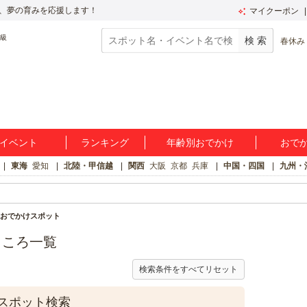
、夢の育みを応援します！
マイクーポン
春休み
イベント
ランキング
年齢別おでかけ
おで
東海
愛知
北陸・甲信越
関西
大阪
京都
兵庫
中国・四国
九州・
おでかけスポット
ところ一覧
検索条件をすべてリセット
スポット検索