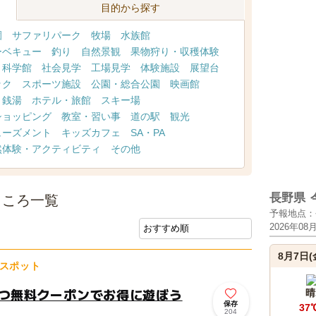
目的から探す
園
サファリパーク
牧場
水族館
ーベキュー
釣り
自然景観
果物狩り・収穫体験
・科学館
社会見学
工場見学
体験施設
展望台
ック
スポーツ施設
公園・総合公園
映画館
・銭湯
ホテル・旅館
スキー場
ショッピング
教室・習い事
道の駅
観光
ューズメント
キッズカフェ
SA・PA
然体験・アクティビティ
その他
長野県
ところ一覧
予報地点：
2026年08
8月7日(
スポット
やつ無料クーポンでお得に遊ぼう
晴
保存
37
204