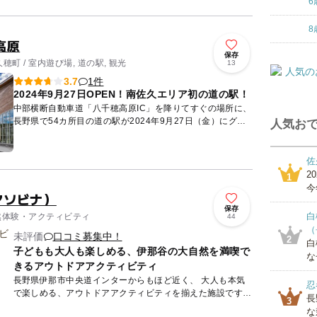
6
ト、開放的で星...
8
高原
保存
町 / 室内遊び場, 道の駅, 観光
13
1件
3.7
2024年9月27日OPEN！南佐久エリア初の道の駅！
中部横断自動車道「八千穂高原IC」を降りてすぐの場所に、
長野県で54カ所目の道の駅が2024年9月27日（金）にグラ
人気おで
ンドオープン！ 「あふれる つながる 生きていく」を...
佐
2
1
今
（アソビナ）
保存
白
自然体験・アクティビティ
44
（
未評価
口コミ募集中！
2
白
子どもも大人も楽しめる、伊那谷の大自然を満喫で
な
きるアウトドアアクティビティ
長野県伊那市中央道インターからもほど近く、 大人も本気
忍
で楽しめる、アウトドアアクティビティを揃えた施設です！
長
3
◎ヨツバモトMeow（子供用オフロード電動バイク）、 ...
な