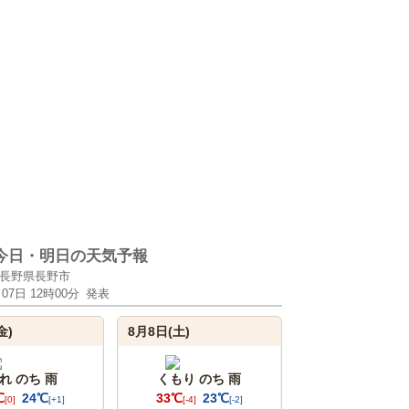
今日・明日の天気予報
長野県長野市
月07日 12時00分
発表
金)
8月8日(土)
れ のち 雨
くもり のち 雨
℃
24℃
33℃
23℃
[0]
[+1]
[-4]
[-2]