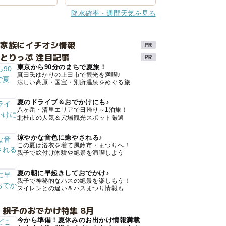
降水確率・週間天気を見る
け家族にイチオシ情報
とりっぷ 注目記事
東京から90分のまちで夏旅！
真田氏ゆかりの上田市で観光を満喫♪
涼しい高原・国宝・別所温泉をめぐる旅
夏のドライブ＆おでかけにも♪
八ヶ岳・清里エリアで日帰り～1泊旅！
北杜市の人気＆穴場観光スポット厳選
涼やかな音色に癒やされる♪
この夏は浴衣を着て風鈴市・まつりへ！
親子で絵付け体験や絶景を満喫しよう
夏の朝に早起きしておでかけ♪
親子で神秘的なハスの絶景を楽しもう！
スイレンとの違い＆ハスまつり情報も
 親子のおでかけ特集 8月
今から準備！夏休みのお出かけ情報満載