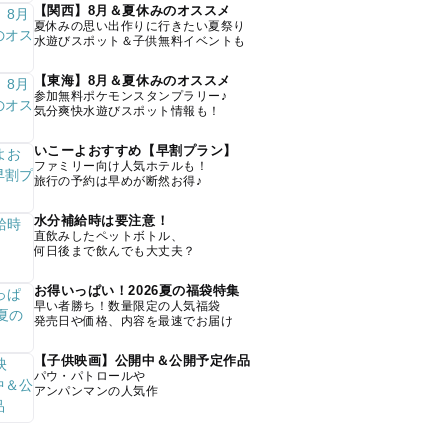
【関西】8月＆夏休みのオススメ
夏休みの思い出作りに行きたい夏祭り
水遊びスポット＆子供無料イベントも
【東海】8月＆夏休みのオススメ
参加無料ポケモンスタンプラリー♪
気分爽快水遊びスポット情報も！
いこーよおすすめ【早割プラン】
ファミリー向け人気ホテルも！
旅行の予約は早めが断然お得♪
水分補給時は要注意！
直飲みしたペットボトル、
何日後まで飲んでも大丈夫？
お得いっぱい！2026夏の福袋特集
早い者勝ち！数量限定の人気福袋
発売日や価格、内容を最速でお届け
【子供映画】公開中＆公開予定作品
パウ・パトロールや
アンパンマンの人気作