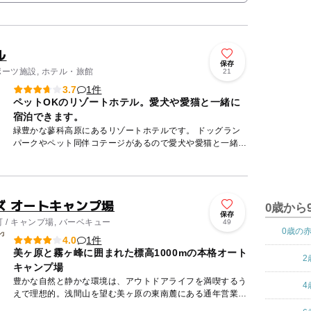
ル
保存
ポーツ施設, ホテル・旅館
21
1件
3.7
ペットOKのリゾートホテル。愛犬や愛猫と一緒に
宿泊できます。
緑豊かな蓼科高原にあるリゾートホテルです。 ドッグラン
パークやペット同伴コテージがあるので愛犬や愛猫と一緒に
楽しい時間を過ごすことができます。ペットと一緒に利用希
望の場合は...
ズ オートキャンプ場
0歳から
保存
/ キャンプ場, バーベキュー
49
0歳の
1件
4.0
美ヶ原と霧ヶ峰に囲まれた標高1000mの本格オート
2
キャンプ場
豊かな自然と静かな環境は、アウトドアライフを満喫するう
4
えで理想的。浅間山を望む美ヶ原の東南麓にある通年営業の
オートキャンプ場です。敷地内は白樺林の美しい林間サイ