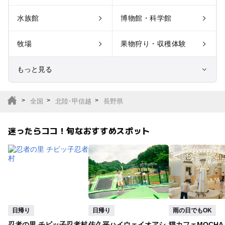
水族館
博物館・科学館
牧場
果物狩り・収穫体験
もっと見る
室内遊び場
遊園地
全国
北陸･甲信越
長野県
テーマパーク
動物園
迷ったらココ！旬なおすすめスポット
サファリパーク
植物園・フラワーパー
ク
キャンプ場
バーベキュー
釣り
自然景観
日帰り
日帰り
雨の日でもOK
忍者の里 チビッ子忍者村
佐久平ハイウェイオアシ
猫カフェMOCHA