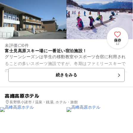
保存
12
未評価
0件
富士見高原スキー場に一番近い宿泊施設！
グリーンシーズンは学生の移動教室やスポーツ合宿に利用され
ることの多いスポーツ施設ですが、冬期はファミリースキーで
のご宿泊にも利用できます。 お風呂はは沸かし湯ですが、すぐ
続きをみる
そばに天然温泉の「八峯...
高峰高原ホテル
長野県小諸市 / 温泉・銭湯, ホテル・旅館