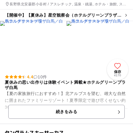
長野県北安曇郡小谷村 / アスレチック, 温泉・銭湯, ホテル・旅館, スキ
ー場, 自然体験・アクティビティ
【開催中】【夏休み】星空観察会（ホテルグリーンプラザ白
馬宿泊者限定）
保存
4170
4.4
10件
夏休みの思い出作りは体験イベント満載★ホテルグリーンプラ
ザ白馬
【夏の家族旅行におすすめ！】北アルプスを望む、雄大な自然
に囲まれたファミリーリゾート！夏季限定で遊び尽くせない約
30種体験プログラムを用意した 「コルチナワンダーヴィレッ
続きをみる
ジ」が大人気！リゾート...
タングラムスキーサーカス