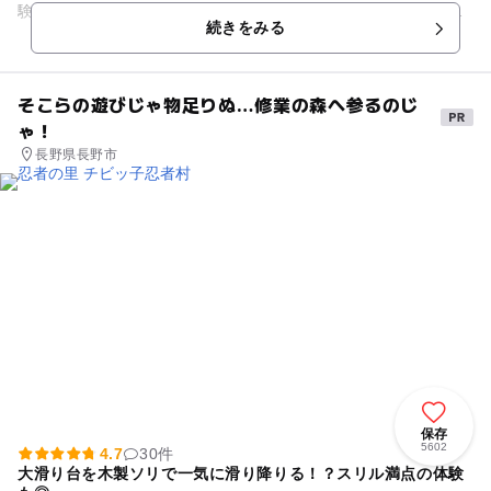
験プラン、ラフティング体験、カヌー体験、サイクルツアー
続きをみる
等、 イロイロなアウトド...
そこらの遊びじゃ物足りぬ…修業の森へ参るのじ
ゃ！
長野県長野市
保存
5602
4.7
30件
大滑り台を木製ソリで一気に滑り降りる！？スリル満点の体験