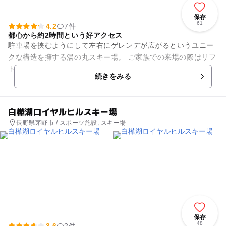
保存
61
4.2
7件
都心から約2時間という好アクセス
駐車場を挟むようにして左右にゲレンデが広がるというユニー
クな構造を擁する湯の丸スキー場。 ご家族での来場の際はリフ
ト「ファミリー券」がおすすめです。 スクールは幼稚園以下を
続きをみる
対象としたキッ...
白樺湖ロイヤルヒルスキー場
長野県茅野市 / スポーツ施設, スキー場
保存
48