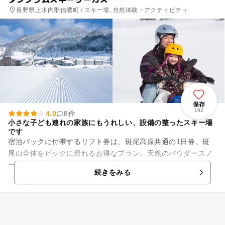
長野県上水内郡信濃町 / スキー場, 自然体験・アクティビティ
保存
192
4.0
8件
小さな子ども連れの家族にもうれしい、設備の整ったスキー場
です
宿泊パックに付帯するリフト券は、斑尾高原共通の1日券。斑
尾山全体をビックに滑れるお得なプラン。天然のパウダースノ
ーのゲレンデはスキー・スノーボードを楽しむのはもちろん、
続きをみる
タングラムスキーサーカスで...