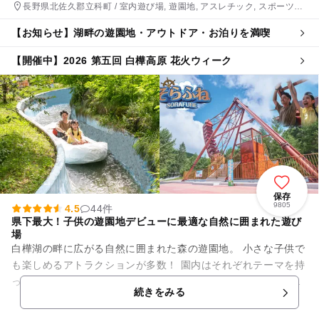
長野県北佐久郡立科町 / 室内遊び場, 遊園地, アスレチック, スポーツ施
設, ホテル・旅館, スキー場
【お知らせ】湖畔の遊園地・アウトドア・お泊りを満喫
【開催中】2026 第五回 白樺高原 花火ウィーク
保存
9805
4.5
44件
県下最大！子供の遊園地デビューに最適な自然に囲まれた遊び
場
白樺湖の畔に広がる自然に囲まれた森の遊園地。 小さな子供で
も楽しめるアトラクションが多数！ 園内はそれぞれテーマを持
った以下のエリアに分かれており、白樺湖畔の自然を感じなが
続きをみる
ら一日中遊ぶことが...