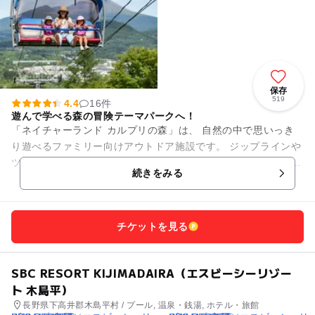
保存
519
4.4
16件
遊んで学べる森の冒険テーマパークへ！
「ネイチャーランド カルプリの森」は、 自然の中で思いっき
り遊べるファミリー向けアウトドア施設です。 ジップラインや
ツリートレッキングなど、 親子で楽しめるアクティビティが充
続きをみる
実。 四...
チケットを見る
SBC RESORT KIJIMADAIRA（エスビーシーリゾー
ト 木島平）
長野県下高井郡木島平村 / プール, 温泉・銭湯, ホテル・旅館