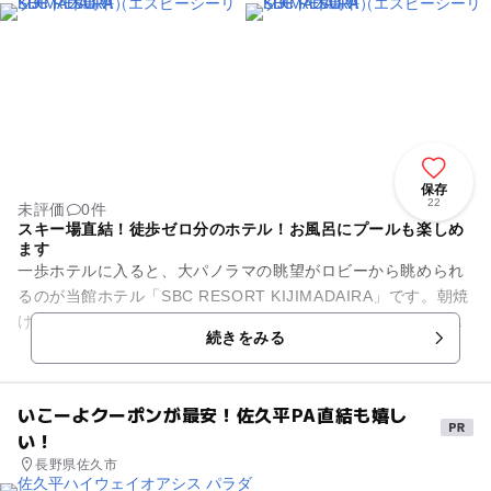
保存
22
未評価
0件
スキー場直結！徒歩ゼロ分のホテル！お風呂にプールも楽しめ
ます
一歩ホテルに入ると、大パノラマの眺望がロビーから眺められ
るのが当館ホテル「SBC RESORT KIJIMADAIRA」です。朝焼
けや夕日、秋冬には雲海もみられるので滞在中はロビーでくつ
続きをみる
ろぐ方も...
いこーよクーポンが最安！佐久平PA直結も嬉し
い！
長野県佐久市