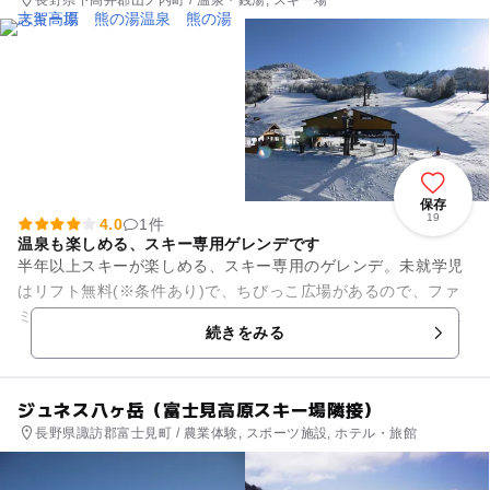
保存
19
4.0
1件
温泉も楽しめる、スキー専用ゲレンデです
半年以上スキーが楽しめる、スキー専用のゲレンデ。未就学児
はリフト無料(※条件あり)で、ちびっこ広場があるので、ファ
ミリーにも利用しやすいスキー場です。レストハウスにはメニ
続きをみる
ュー豊富なレストランや、...
ジュネス八ヶ岳（富士見高原スキー場隣接）
長野県諏訪郡富士見町 / 農業体験, スポーツ施設, ホテル・旅館