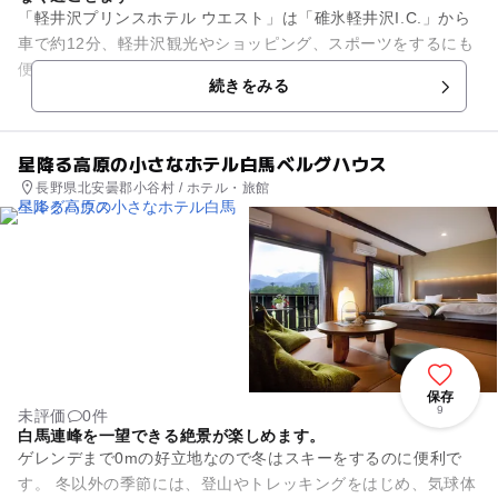
「軽井沢プリンスホテル ウエスト」は「碓氷軽井沢I.C.」から
車で約12分、軽井沢観光やショッピング、スポーツをするにも
便利なホテルです。最大3名さままで宿泊できるツインルーム
続きをみる
と、自然に囲まれた...
星降る高原の小さなホテル白馬ベルグハウス
長野県北安曇郡小谷村 / ホテル・旅館
保存
9
未評価
0件
白馬連峰を一望できる絶景が楽しめます。
ゲレンデまで0mの好立地なので冬はスキーをするのに便利で
す。 冬以外の季節には、登山やトレッキングをはじめ、気球体