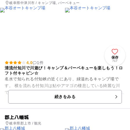
岐阜県中津川市 / キャンプ場, バーベキュー
保存
717
4.0
1件
清流付知川で川遊び！キャンプ＆バーベキューを楽しもう！ロ
フト付キャビン☆
名水で知られる付知峡の近くにあり、緑溢れるキャンプ場で
す。 横を流れる付知川は鮎やアマゴの棲息している綺麗な川
で、渓流釣りや川遊びにピッタリ。 夜は満点の星空を楽しめま
続きをみる
す。 キャンプ場...
郡上八幡城
岐阜県郡上市 / 観光