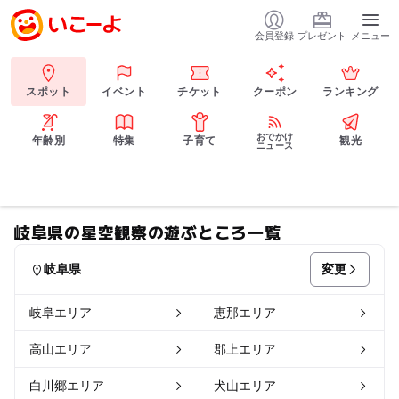
会員登録
プレゼント
メニュー
スポット
イベント
チケット
クーポン
ランキング
おでかけ
年齢別
特集
子育て
観光
ニュース
岐阜県の星空観察の遊ぶところ一覧
変更
岐阜県
岐阜エリア
恵那エリア
高山エリア
郡上エリア
白川郷エリア
犬山エリア