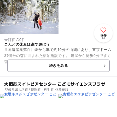
保存
76
未評価
0件
こんどの休みは森で遊ぼう
世界遺産集落白川郷から車で約10分の山間にあり、東京ドーム
37個分の森に囲まれた宿泊施設です。 建屋から徒歩0分ですぐ
森の中。そこにはブランコやハンモックなど自由に使える森の
続きをみる
遊び道具がたくさん...
大垣市スイトピアセンター こどもサイエンスプラザ
岐阜県大垣市 / 博物館・科学館, 体験施設