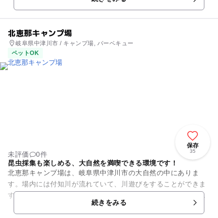
日でも楽...
北恵那キャンプ場
岐阜県中津川市 / キャンプ場, バーベキュー
ペットOK
保存
35
未評価
0件
昆虫採集も楽しめる、大自然を満喫できる環境です！
北恵那キャンプ場は、岐阜県中津川市の大自然の中にありま
す。場内には付知川が流れていて、川遊びをすることができま
すし、初夏にはホタルが飛び交い、真夏にはクワガタムシなど
続きをみる
の昆虫も生息している環境です...