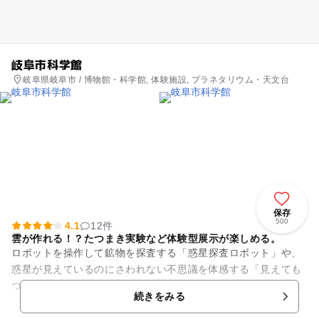
岐阜市科学館
岐阜県岐阜市 / 博物館・科学館, 体験施設, プラネタリウム・天文台
保存
500
4.1
12件
雲が作れる！？たつまき実験など体験型展示が楽しめる。
ロボットを操作して鉱物を探査する「惑星探査ロボット」や、
惑星が見えているのにさわれない不思議を体感する「見えても
つかめない」など、体験型展示を楽しみましょう。気象に関す
続きをみる
る展示コーナーでは、雲をつ...