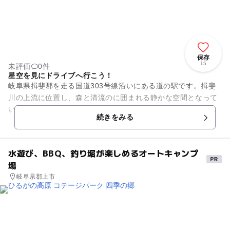
保存
15
未評価
0件
星空を見にドライブへ行こう！
岐阜県揖斐郡を走る国道303号線沿いにある道の駅です。揖斐
川の上流に位置し、森と清流のに囲まれる静かな空間となって
います。夜になると頭上に満天の星が輝きます。施設内には、
続きをみる
星座を模ったモニュメント...
水遊び、BBQ、釣り堀が楽しめるオートキャンプ
場
岐阜県郡上市