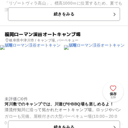
「リゾートヴィラ高山」。標高1000ｍに位置するため、夏でも
涼しく快適に過ごすことができます。 コテージ1棟ずつが独立
続きをみる
しているので...
福岡ローマン渓谷オートキャンプ場
岐阜県中津川市 / キャンプ場, バーベキュー
保存
129
未評価
0件
河川敷でのキャンプでは、川遊びやBBQ場も楽しめるよ！
清流付知川に沿って拓かれたオートキャンプ場。ロッジやバン
ガローも完備。屋根付きの大型バーベキュー場(10:00～20:0
0、4時間制。炭･網･鉄板付き。区画料6人用3500円等)は、雨の
続きをみる