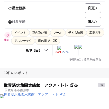
変更
星空観察
選ぶ
対象年齢
イベント
室内遊び場
プール
子ども映画
工場見学
注目！
アスレチック
雨の日でもOK
34°C
27°C
予報地点：岐阜県岐阜市
10件のスポット
世界淡水魚園水族館 アクア・トト ぎふ
岐阜県各務原市