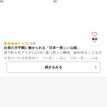
保存
46
4.3
3件
白亜の天守閣に魅せられる「日本一美しい山城」
城下町を見下ろす山の頂に建つ郡上八幡城。築60年をこえる日
本最古の木造再建城で、その美しい姿は「日本一美しい山城」
と言われたほどです。白亜の天守閣からは、城下町の美しい町
続きをみる
並みが眺望できます。紅葉...