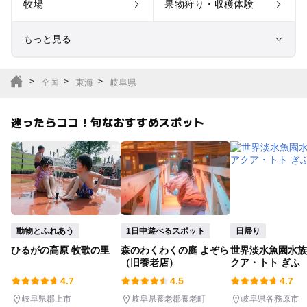
牧場
果物狩り・収穫体験
もっと見る
室内遊び場
遊園地
全国
東海
岐阜県
テーマパーク
動物園
迷ったらココ！旬なおすすめスポット
サファリパーク
植物園・フラワーパー
ク
キャンプ場
バーベキュー
釣り
自然景観
動物とふれあう
1日中遊べるスポット
日帰り
ひるがの高原 牧歌の里
森のわくわくの庭 よぞら
世界淡水魚園水族
いちご狩り
農業体験
（旧養老店）
クア・トト ぎふ
4.7
4.5
4.7
潮干狩り
社会見学
岐阜県郡上市
岐阜県養老郡養老町
岐阜県各務原市