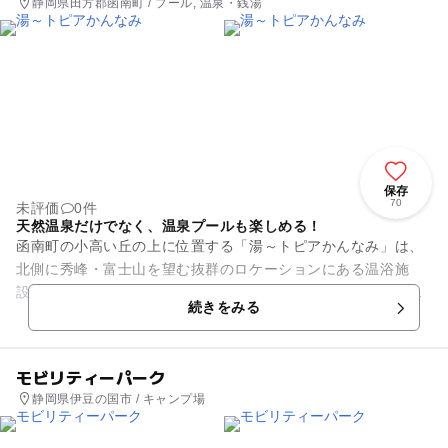
静岡県田方郡函南町 / プール, 温泉・銭湯
保存
70
未評価
0件
天然温泉だけでなく、温泉プールも楽しめる！
函南町の小高い丘の上に位置する「湯～トピアかんなみ」は、
北側に秀峰・富士山を望む抜群のロケーションにある温浴施
設。天然温泉とプールが一緒に楽しめる子連れにうれしいスポ
続きをみる
ットです。 お風呂のゾ...
モビリティーパーク
静岡県伊豆の国市 / キャンプ場