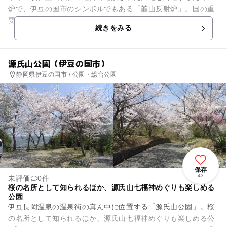
炉で、伊豆の国市のシンボルでもある「韮山反射炉」。国の重
要史跡に指定され、ほぼ完全な形で今もその姿を残していま
続きをみる
す。 敷地内は緑や川の...
源氏山公園（伊豆の国市）
静岡県伊豆の国市 / 公園・総合公園
保存
43
未評価
0件
桜の名所として知られるほか、源氏山七福神めぐりも楽しめる
公園
伊豆長岡温泉の温泉街の真ん中に位置する「源氏山公園」。桜
の名所として知られるほか、源氏山七福神めぐりも楽しめる公