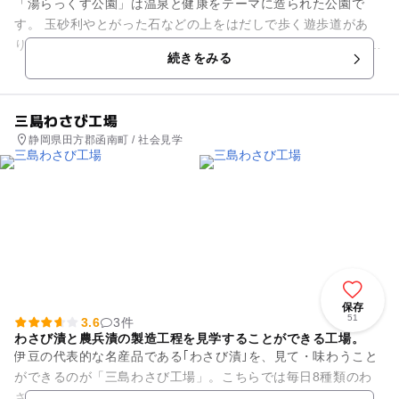
「湯らっくす公園」は温泉と健康をテーマに造られた公園で
す。 玉砂利やとがった石などの上をはだしで歩く遊歩道があ
り、足裏のツボを心地よく刺激してくれます。 歩き終わったら
続きをみる
園内にある足湯へG...
三島わさび工場
静岡県田方郡函南町 / 社会見学
保存
51
3.6
3件
わさび漬と農兵漬の製造工程を見学することができる工場。
伊豆の代表的な名産品である｢わさび漬｣を、見て・味わうこと
ができるのが「三島わさび工場」。こちらでは毎日8種類のわ
さび漬と農兵漬が製造されていますので、いずれかの商品の製