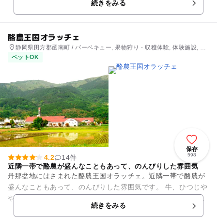
続きをみる
駐車場はありませんが、大仁...
酪農王国オラッチェ
静岡県田方郡函南町 / バーベキュー, 果物狩り・収穫体験, 体験施設, 自
然体験・アクティビティ
ペットOK
保存
598
4.2
14件
近隣一帯で酪農が盛んなこともあって、のんびりした雰囲気
丹那盆地にはさまれた酪農王国オラッチェ。近隣一帯で酪農が
盛んなこともあって、のんびりした雰囲気です。 牛、ひつじや
やぎ、ロバと触れあえ、うさぎと遊ぶ「ラビットスクエア」
続きをみる
も。 畑では収穫体...