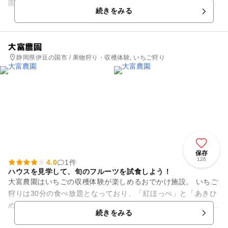
園です。いくつかの散策路があり、頂上までは徒歩約15分。山
続きをみる
頂には展望公園が開け、展...
大富農園
静岡県伊豆の国市 / 果物狩り・収穫体験, いちご狩り
保存
126
4.0
1件
ハウスを見学して、旬のフルーツを試食しよう！
大富農園はいちごの収穫体験が楽しめるおでかけ施設。 いちご
狩りは30分の食べ放題となっており、「紅ほっぺ」と「あきひ
め」「とちおとめ」が楽しめます。 そして、お土産に大好評な
続きをみる
のがこちら...