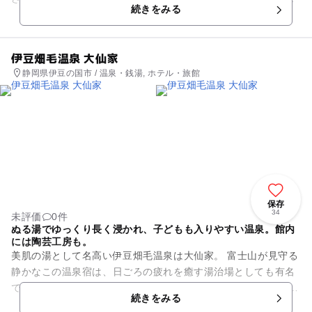
続きをみる
造工程を見学通路の窓越し...
伊豆畑毛温泉 大仙家
静岡県伊豆の国市 / 温泉・銭湯, ホテル・旅館
保存
34
未評価
0件
ぬる湯でゆっくり長く浸かれ、子どもも入りやすい温泉。館内
には陶芸工房も。
美肌の湯として名高い伊豆畑毛温泉は大仙家。 富士山が見守る
静かなこの温泉宿は、日ごろの疲れを癒す湯治場としても有名
です。 ぬる湯でゆっくり長く浸かれ、子どもも入りやすい温泉
続きをみる
です。 木立...