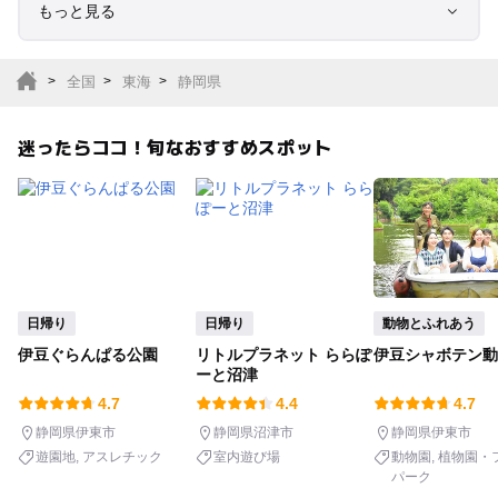
もっと見る
室内遊び場
遊園地
全国
東海
静岡県
テーマパーク
動物園
迷ったらココ！旬なおすすめスポット
サファリパーク
植物園・フラワーパー
ク
キャンプ場
バーベキュー
釣り
自然景観
日帰り
日帰り
動物とふれあう
伊豆ぐらんぱる公園
リトルプラネット ららぽ
伊豆シャボテン動
いちご狩り
農業体験
ーと沼津
4.7
4.4
4.7
潮干狩り
社会見学
静岡県伊東市
静岡県沼津市
静岡県伊東市
遊園地
アスレチック
室内遊び場
動物園
植物園・
パーク
工場見学
体験施設