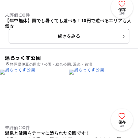
保存
198
未評価
0件
【年中無休】雨でも暑くても遊べる！10円で遊べるエリアも人
気☆
続きをみる
湯らっくす公園
静岡県伊豆の国市 / 公園・総合公園, 温泉・銭湯
保存
49
未評価
0件
温泉と健康をテーマに造られた公園です！