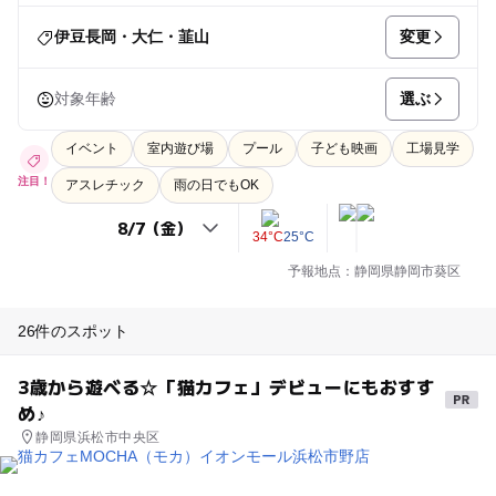
変更
伊豆長岡・大仁・韮山
選ぶ
対象年齢
イベント
室内遊び場
プール
子ども映画
工場見学
注目！
アスレチック
雨の日でもOK
34°C
25°C
予報地点：静岡県静岡市葵区
26件のスポット
3歳から遊べる☆「猫カフェ」デビューにもおすす
め♪
静岡県浜松市中央区