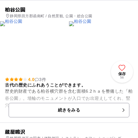
柏谷公園
静岡県田方郡函南町 / 自然景観, 公園・総合公園
保存
56
4.0
3件
古代の歴史にふれあうことができます。
歴史的財産である柏谷横穴群を含む面積6.2ｈａを整備した「柏
谷公園」。埴輪のモニュメントが入口でお出迎えしてくれ、竪
穴住居と高床倉庫、一部が国指定史跡となっている柏谷横穴群
続きをみる
とともに古代の歴史にふ...
蔵屋鳴沢