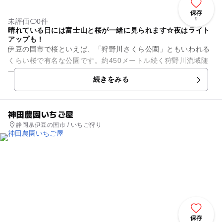
保存
9
未評価
0件
晴れている日には富士山と桜が一緒に見られます☆夜はライト
アップも！
伊豆の国市で桜といえば、「狩野川さくら公園」ともいわれる
くらい桜で有名な公園です。約450メートル続く狩野川流域随
一の桜並木は一見の価値があります。桜の最盛期となる3月下
続きをみる
旬から4月上旬には、昼間...
神田農園いちご屋
静岡県伊豆の国市 / いちご狩り
保存