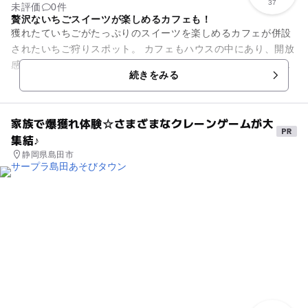
37
未評価
0件
贅沢ないちごスイーツが楽しめるカフェも！
獲れたていちごがたっぷりのスイーツを楽しめるカフェが併設
されたいちご狩りスポット。 カフェもハウスの中にあり、開放
感溢れる店内（？）はほっと一息つくのにぴったりです。「人
続きをみる
に優しい。地球に優しい...
家族で爆獲れ体験☆さまざまなクレーンゲームが大
集結♪
静岡県島田市