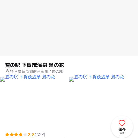
道の駅 下賀茂温泉 湯の花
静岡県賀茂郡南伊豆町 / 道の駅
保存
49
3.8
2件