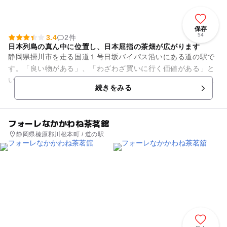
保存
54
3.4
2件
日本列島の真ん中に位置し、日本屈指の茶畑が広がります
静岡県掛川市を走る国道１号日坂バイパス沿いにある道の駅で
す。「良い物がある」、「わざわざ買いに行く価値がある」と
いわれる品揃えが特徴。新鮮・安心・安全はもとより、食の本
続きをみる
質的な部分で評価される農産...
フォーレなかかわね茶茗舘
静岡県榛原郡川根本町 / 道の駅