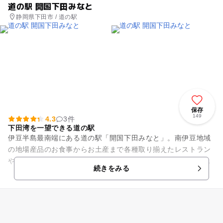
道の駅 開国下田みなと
静岡県下田市 / 道の駅
保存
149
4.3
3件
下田湾を一望できる道の駅
伊豆半島最南端にある道の駅「開国下田みなと」。南伊豆地域
の地場産品のお食事からお土産まで各種取り揃えたレストラン
やおみやげ物屋、観光案内の他、宿泊案内や各種割引券ももら
続きをみる
える総合案内もありますので...