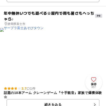
年中無休いつでも遊べる☆屋内で雨も暑さもへっち
ゃら♪
静岡県富士市
保存
657
3.7
1件
話題の10本アーム クレーンゲーム『十手観音』家族で爆獲体験
☆
続きをみる