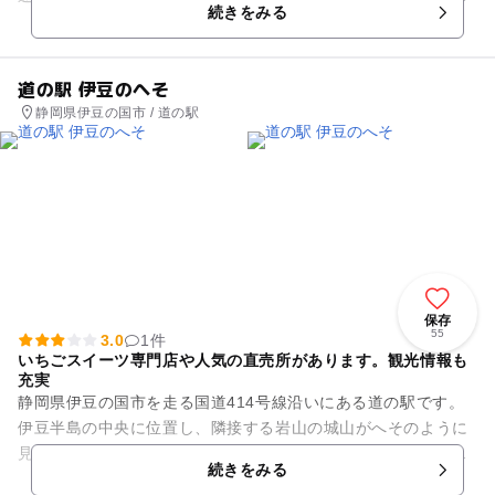
続きをみる
のうつつにも夢にも人に逢は...
道の駅 伊豆のへそ
静岡県伊豆の国市 / 道の駅
保存
55
3.0
1件
いちごスイーツ専門店や人気の直売所があります。観光情報も
充実
静岡県伊豆の国市を走る国道414号線沿いにある道の駅です。
伊豆半島の中央に位置し、隣接する岩山の城山がへそのように
見えることから命名されました。周辺を流れる狩野川は、鮎の
続きをみる
友釣りの発祥として知られ...