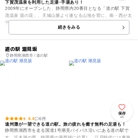
下賀茂温泉を利用した足湯･手湯あり！
2009年にオープンした、静岡県内20番目となる「道の駅 下賀
茂温泉 湯の花」。天城山脈より連なる山地を背に、南・西が太
平洋に開けた風光明媚な景勝地である南伊豆町の観光案内のほ
続きをみる
か、地元で採れた新...
道の駅 潮見坂
静岡県湖西市 / 道の駅
保存
46
4.4
6件
遠州灘が一望できる道の駅。旅の疲れを癒す無料の足湯も！
静岡県湖西市を走る国道1号潮見バイパス沿いにある道の駅で
す。浜名湖の西、静岡県の最西端に位置し、江戸時代には東海