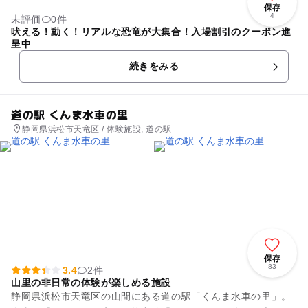
保存
4
未評価
0件
吠える！動く！リアルな恐竜が大集合！入場割引のクーポン進
呈中
続きをみる
道の駅 くんま水車の里
静岡県浜松市天竜区 / 体験施設, 道の駅
保存
83
3.4
2件
山里の非日常の体験が楽しめる施設
静岡県浜松市天竜区の山間にある道の駅「くんま水車の里」。