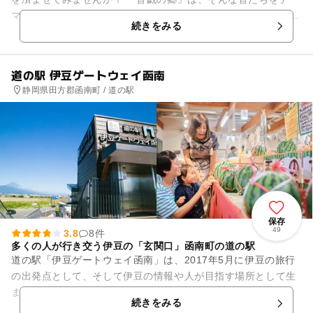
マとした体験型ミュージアムです。 昔懐かしい音、心を癒して
続きをみる
くれる音、...
道の駅 伊豆ゲートウェイ函南
静岡県田方郡函南町 / 道の駅
保存
49
3.8
8件
多くの人が行き交う伊豆の「玄関口」函南町の道の駅
道の駅「伊豆ゲートウェイ函南」は、2017年5月に伊豆の旅行
の出発点として、そして伊豆の情報や人が目指す場所として生
まれた伊豆半島8番目の道の駅です。 伊豆の食材を集めた飲食
続きをみる
店、伊豆の魅力...