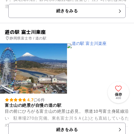
道五十三次の32番目の宿場町として栄えました。 こちらでは無
続きをみる
料の足湯に浸かり...
道の駅 富士川楽座
静岡県富士市 / 道の駅
保存
400
4.7
6件
富士山の絶景が自慢の道の駅
目の前にひろがる富士山の絶景は必見。 県道10号富士身延線沿
い 駐車場270台完備。東名富士川ＳＡ(上)とも直結しているた
めアクセス抜群。 新鮮な魚介類を中心に、和洋中とメニューが
続きをみる
豊富な食事...