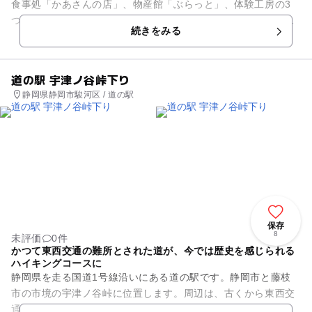
食事処「かあさんの店」、物産館「ぶらっと」、体験工房の3
つから成り、山里の非日常の体験が楽しめる施設です。そば打
続きをみる
ち、五平餅、こんにゃくの手...
道の駅 宇津ノ谷峠下り
静岡県静岡市駿河区 / 道の駅
保存
8
未評価
0件
かつて東西交通の難所とされた道が、今では歴史を感じられる
ハイキングコースに
静岡県を走る国道1号線沿いにある道の駅です。静岡市と藤枝
市の市境の宇津ノ谷峠に位置します。周辺は、古くから東西交
通の難所として知られ、『伊勢物語』に「駿河なる宇つの山辺