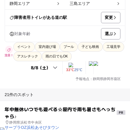
静岡エリア
三島エリア
変更
障害者用トイレがある道の駅
選ぶ
対象年齢
イベント
室内遊び場
プール
子ども映画
工場見学
注目！
アスレチック
雨の日でもOK
33°C
25°C
予報地点：静岡県静岡市葵区
21件のスポット
年中無休いつでも遊べる☆屋内で雨も暑さもへっち
ゃら♪
静岡県浜松市中央区