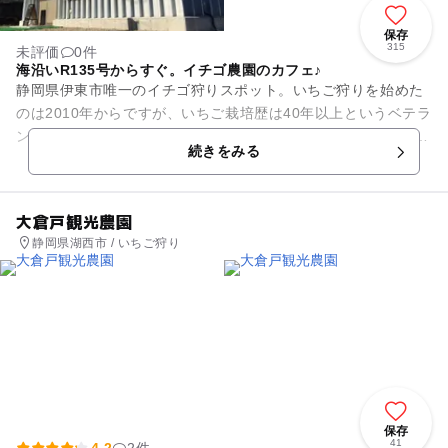
保存
315
未評価
0件
海沿いR135号からすぐ。イチゴ農園のカフェ♪
静岡県伊東市唯一のイチゴ狩りスポット。いちご狩りを始めた
のは2010年からですが、いちご栽培歴は40年以上というベテラ
ン農園なので味のほうはお墨付きです。2016年からはカフェも
続きをみる
オープン。202...
大倉戸観光農園
静岡県湖西市 / いちご狩り
保存
41