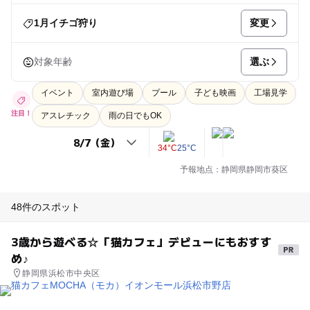
変更
1月イチゴ狩り
選ぶ
対象年齢
イベント
室内遊び場
プール
子ども映画
工場見学
注目！
アスレチック
雨の日でもOK
34°C
25°C
予報地点：静岡県静岡市葵区
48件のスポット
3歳から遊べる☆「猫カフェ」デビューにもおすす
め♪
静岡県浜松市中央区