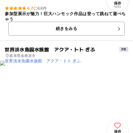
保存
5091
4.7
68件
参加型展示が魅力！巨大ハンモック作品は登って跳ねて遊べち
ゃう
続きをみる
世界淡水魚園水族館 アクア・トト ぎふ
岐阜県各務原市
保存