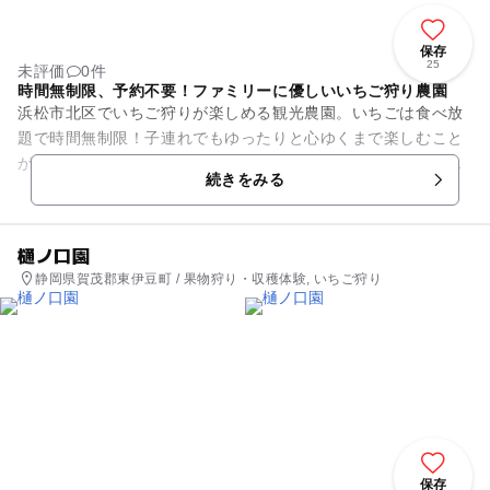
保存
25
未評価
0件
時間無制限、予約不要！ファミリーに優しいいちご狩り農園
浜松市北区でいちご狩りが楽しめる観光農園。いちごは食べ放
題で時間無制限！子連れでもゆったりと心ゆくまで楽しむこと
ができます。また、園内は可能な限りのバリアフリー化をして
続きをみる
いて、ベビーカーや車椅子で...
樋ノ口園
静岡県賀茂郡東伊豆町 / 果物狩り・収穫体験, いちご狩り
保存