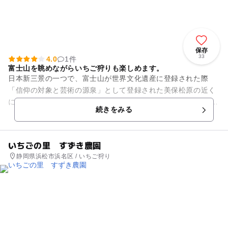
保存
33
4.0
1件
富士山を眺めながらいちご狩りも楽しめます。
日本新三景の一つで、富士山が世界文化遺産に登録された際
「信仰の対象と芸術の源泉」として登録された美保松原の近く
にはいちご狩りの出来る農園がいくつかあります。 そんな地域
続きをみる
の中にある「いちご...
いちごの里 すずき農園
静岡県浜松市浜名区 / いちご狩り