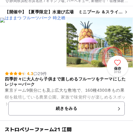
静岡県浜松市浜名区 / キャンプ場, バーベキュー, 果物狩り・収穫体験,
いちご狩り, 農業体験, 工場見学, アスレチック, 公園・総合公園, ホテ
【開催中】【夏季限定】水遊び広場 ミニプール ＆スライダ
ル・旅館
ー
保存
3732
4.3
29件
四季折々に大人から子供まで楽しめるフルーツをテーマにした
レジャーパーク
東京ドーム9個分にも及ぶ広大な敷地で、160種4300本もの果
樹を栽培している農業公園。家族で味覚狩りが楽しめるスポッ
トとして、高い人気を集めています。ワイナリーや地ビールも
続きをみる
飲めるフードコート(...
ストロベリーファーム21 江間