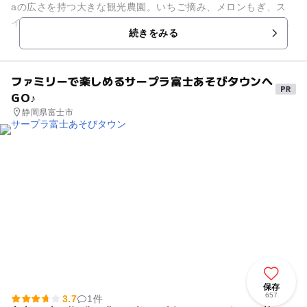
aの広さを持つ大きな観光農園。いちご摘み、メロンもぎ、ス
イカもぎ、ブルーベリー摘み、さつまいも掘りなど、各種の味
続きをみる
覚狩りが一年中...
ファミリーで楽しめるサープラ富士あそびタウンへ
GO♪
静岡県富士市
保存
657
3.7
1件