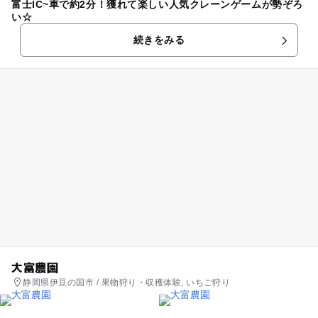
富士IC~車で約2分！獲れて楽しい人気クレーンゲームが勢ぞろ
い☆
続きをみる
大富農園
静岡県伊豆の国市 / 果物狩り・収穫体験, いちご狩り