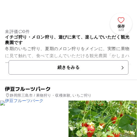
保存
123
未評価
0件
イチゴ狩り・メロン狩り、遊びに来て、楽しんでいただく観光
農園です
冬期のいちご狩り、夏期のメロン狩りをメインに、実際に果物
に見て触れて、食べて楽しんでいただける観光農園「かしまハ
ーベスト」。 いちご狩りは有機肥料を使った全ハウス土耕栽
続きをみる
培。その場で食べるイ...
伊豆フルーツパーク
静岡県三島市 / 果物狩り・収穫体験, いちご狩り