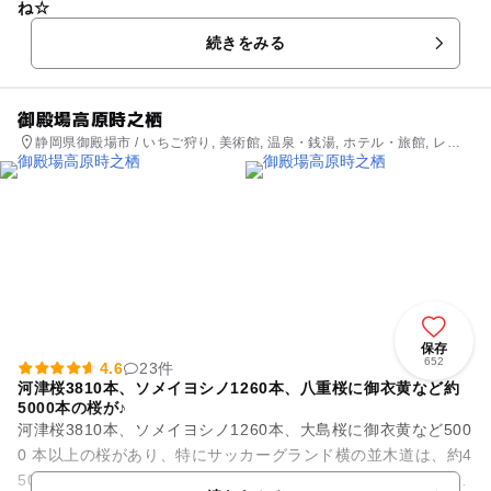
ね☆
続きをみる
御殿場高原時之栖
静岡県御殿場市 / いちご狩り, 美術館, 温泉・銭湯, ホテル・旅館, レス
トラン・カフェ
保存
652
4.6
23件
河津桜3810本、ソメイヨシノ1260本、八重桜に御衣黄など約
5000本の桜が♪
河津桜3810本、ソメイヨシノ1260本、大島桜に御衣黄など500
0 本以上の桜があり、特にサッカーグランド横の並木道は、約4
50ｍのソメイヨシノの【桜のトンネル】となり、人気スポット