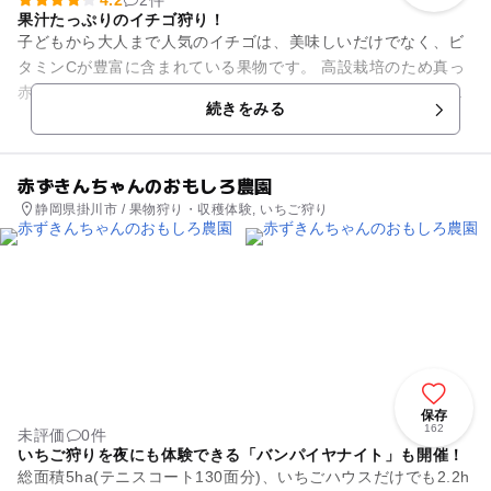
4.2
2件
果汁たっぷりのイチゴ狩り！
子どもから大人まで人気のイチゴは、美味しいだけでなく、ビ
タミンCが豊富に含まれている果物です。 高設栽培のため真っ
赤に実ったイチゴは子どもの目線の高さにしていますので、大
続きをみる
人の方もしゃがまずに、...
赤ずきんちゃんのおもしろ農園
静岡県掛川市 / 果物狩り・収穫体験, いちご狩り
保存
162
未評価
0件
いちご狩りを夜にも体験できる「バンパイヤナイト」も開催！
総面積5ha(テニスコート130面分)、いちごハウスだけでも2.2h