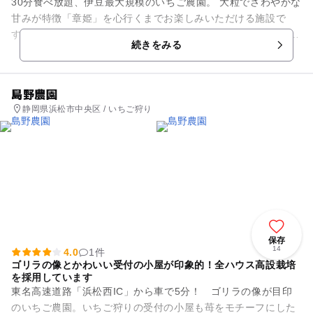
30分食べ放題、伊豆最大規模のいちご農園。 大粒でさわやかな
甘みが特徴「章姫」を心行くまでお楽しみいただける施設で
す。 ご来場の時期によりますが、期間中には菜の花の摘み取り
続きをみる
が無料で体...
島野農園
静岡県浜松市中央区 / いちご狩り
保存
14
4.0
1件
ゴリラの像とかわいい受付の小屋が印象的！全ハウス高設栽培
を採用しています
東名高速道路「浜松西IC」から車で5分！ ゴリラの像が目印
のいちご農園。いちご狩りの受付の小屋も苺をモチーフにした