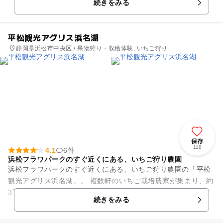
続きをみる
になって...
平松観光アグリス浜名湖
静岡県浜松市中央区 / 果物狩り・収穫体験, いちご狩り
保存
118
4.1
6件
浜松フラワパークのすぐ近くにある、いちご狩り農園
浜松フラワパークのすぐ近くにある、いちご狩り農園の「平松
観光アグリス浜名湖」。 複数軒のいちご栽培農家が集まり、約
3万平方メートルの広大な土地に、30棟ほどのビニールハウス
続きをみる
が立ち並んでい...