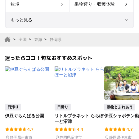
牧場
果物狩り・収穫体験
もっと見る
室内遊び場
遊園地
全国
東海
静岡県
テーマパーク
動物園
迷ったらココ！旬なおすすめスポット
サファリパーク
植物園・フラワーパー
ク
キャンプ場
バーベキュー
釣り
自然景観
日帰り
日帰り
動物とふれあう
伊豆ぐらんぱる公園
リトルプラネット ららぽ
伊豆シャボテン動
いちご狩り
農業体験
ーと沼津
4.7
4.4
4.7
潮干狩り
社会見学
静岡県伊東市
静岡県沼津市
静岡県伊東市