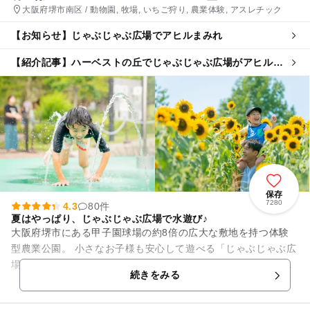
大阪府堺市南区 / 動物園, 牧場, いちご狩り, 農業体験, アスレチック
【お知らせ】じゃぶじゃぶ広場でアヒルまみれ
【紹介記事】ハーベストの丘でじゃぶじゃぶ広場がアヒルま
みれ！7万本のひまわり、雪遊び、花火も
保存
7280
4.3
80件
夏はやっぱり、じゃぶじゃぶ広場で水遊び♪
大阪府堺市にある甲子園球場の約8倍の広大な敷地を持つ体験
型農業公園。 小さなお子様も安心して遊べる「じゃぶじゃぶ広
場」は夏のテッパン遊び場。 8月は8:00開園！少し涼しい時間
続きをみる
帯から...