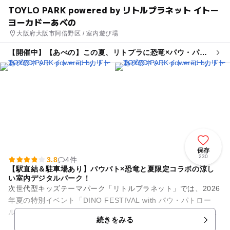
TOYLO PARK powered by リトルプラネット イトー
ヨーカドーあべの
大阪府大阪市阿倍野区 / 室内遊び場
【開催中】【あべの】この夏、リトプラに恐竜×パウ・パト
ロールがやってくる!
保存
230
3.8
4件
【駅直結＆駐車場あり】パウパト×恐竜と夏限定コラボの涼し
い室内デジタルパーク！
次世代型キッズテーマパーク「リトルプラネット」では、2026
年夏の特別イベント「DINO FESTIVAL with パウ・パトロー
ル」を開催中！映画公開を記念した、今しか楽しめない大迫力
続きをみる
の限定...