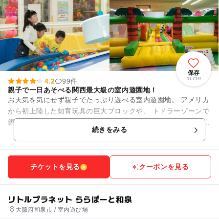
保存
11719
4.2
99件
親子で一日あそべる関西最大級の室内遊園地！
お天気を気にせず親子でたっぷり遊べる室内遊園地。 アメリカ
から初上陸した知育玩具の巨大ブロックや、 トドラーゾーンで
親子でふれあい“あそび回っちゃおう！” ＜コーナー紹介＞ ・
続きをみる
き...
チケットを見る
クーポンを見る
リトルプラネット ららぽーと和泉
大阪府和泉市 / 室内遊び場