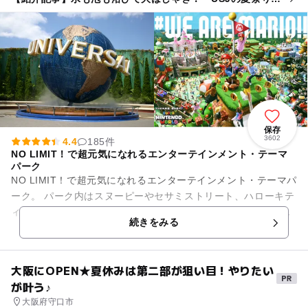
イトショーで家族みんなお祭り体験
保存
3602
4.4
185件
NO LIMIT！で超元気になれるエンターテインメント・テーマ
パーク
NO LIMIT！で超元気になれるエンターテインメント・テーマパ
ーク。 パーク内はスヌーピーやセサミストリート、ハローキテ
ィ、ミニオンといったお子様向けキャラクターエリアが各所に
続きをみる
散りばめら...
大阪にOPEN★夏休みは第二部が狙い目！やりたい
が叶う♪
大阪府守口市