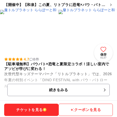
【開催中】【和泉】この夏、リトプラに恐竜×パウ・パトロ
ールがやってくる!
保存
4137
4.7
8件
【駐車場無料】パウパト×恐竜と夏限定コラボ！涼しい室内で
アソビが学びに変わる！
次世代型キッズテーマパーク「リトルプラネット」では、2026
年夏の特別イベント「DINO FESTIVAL with パウ・パトロー
ル」を開催中！映画公開を記念した、今しか楽しめない大迫力
続きをみる
の限定...
チケットを見る
クーポンを見る