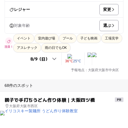
変更
レジャー
選ぶ
対象年齢
イベント
室内遊び場
プール
子ども映画
工場見学
注目！
アスレチック
雨の日でもOK
36°C
25°C
予報地点：大阪府大阪市中央区
68件のスポット
親子で手打ちうどん作り体験｜大阪四ツ橋
大阪府大阪市西区