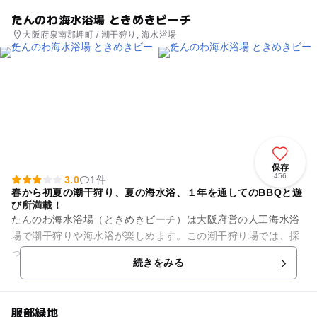
たんのわ海水浴場 ときめきビーチ
大阪府泉南郡岬町 / 潮干狩り, 海水浴場
保存
456
3.0
1件
春から初夏の潮干狩り、夏の海水浴、１年を通してのBBQと遊
び所満載！
たんのわ海水浴場（ときめきビーチ）は大阪府営の人工海水浴
場で潮干狩りや海水浴が楽しめます。この潮干狩り場では、採
った貝（あさり）を交換して砂抜きした貝を受け取るシステム
続きをみる
となっていて、大人800g...
服部緑地