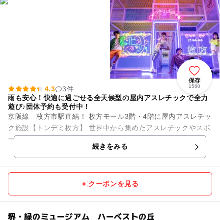
保存
1560
4.3
3件
雨も安心！快適に過ごせる全天候型の屋内アスレチックで全力
遊び♪団体予約も受付中！
京阪線 枚方市駅直結！ 枚方モール3階・4階に屋内アスレチッ
ク施設【トンデミ枚方】 世界中から集めたアスレチックやスポ
ーツゲームが楽しめる屋内アスレチック施設が大阪府初登場🤩
続きをみる
なんと！国内...
クーポンを見る
堺・緑のミュージアム ハーベストの丘