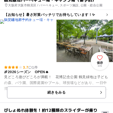
大阪府大阪市鶴見区 / バーベキュー, スポーツ施設, 公園・総合公園
【お知らせ】暑さ対策バッチリでお待ちしています！✨
保存
131
3.7
1件
🍖2026シーズン OPEN🔥
見どころ遊びどころが満載！ 花博記念公園 鶴見緑地は子ども
の森、バラ園、国際庭園やプール、球技場などがあり、一日中
滞在を満喫できる広い公園です。 そんな園内にあるバーベキュ
続きをみる
ー場、キャンプ場には...
びしょぬれ体験を！約12種類のスライダーが乗り