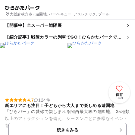
ひらかたパーク
大阪府枚方市 / 遊園地, バーベキュー, アスレチック, プール
【開催中】全スーパー戦隊展
【紹介記事】戦隊カラーの列車でGO！ひらかたパークでス
ーパー戦隊展 京阪電車でクイズラリーも！
保存
6763
4.7
124件
新エリアにも注目！子どもから大人まで楽しめる遊園地
「ひらパー」の愛称で親しまれる関西最大級の遊園地。 35種類
以上のアトラクションを備え、シーズンごとに多様なイベント
を開催しています。 小さなお子さままで楽しめる「メリーゴー
続きをみる
ラウンド」、...