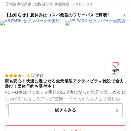
大阪府松原市 / 室内遊び場, 体験施設, アスレチック
【お知らせ】夏休みはコスパ最強のフリーパスで満喫！
保存
3250
4.2
5件
雨も安心！快適に過ごせる全天候型アクティビティ施設で全力
遊び！団体予約も受付中！
VS PARKはバラエティ番組の出演者になった気分で楽しめる は
しゃげる“おもしろアソビ”空間！ 子どもから大人まで楽しめ
る、遊んでいる人も、見ている人も一緒に盛り上がれる“はっち
続きをみる
ゃけアク...