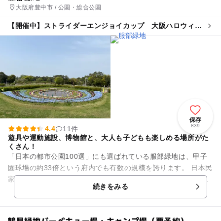
大阪府豊中市 / 公園・総合公園
【開催中】ストライダーエンジョイカップ 大阪ハロウィン
ステージ
保存
839
4.4
11件
遊具や運動施設、博物館と、大人も子どもも楽しめる場所がた
くさん！
「日本の都市公園100選」にも選ばれている服部緑地は、甲子
園球場の約33倍という府内でも有数の規模を誇ります。 日本民
家集落博物館、都市緑化植物園、野外音楽堂、陸上競技場、乗
続きをみる
馬センター、テ...
鶴見緑地バーベキュー場・キャンプ場（要予約）