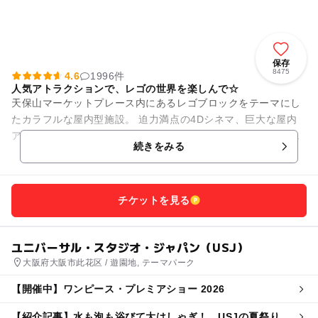
保存
8475
4.6
1996件
人気アトラクションで、レゴの世界を楽しんで☆
天保山マーケットプレース内にあるレゴブロックをテーマにし
たカラフルな屋内型施設。 迫力満点の4Dシネマ、巨大な屋内
アスレチック、レゴ作品の作り方を教えてくれるレゴ教室など
続きをみる
など、ブロックで遊んで...
チケットを見る
ユニバーサル・スタジオ・ジャパン（USJ）
大阪府大阪市此花区 / 遊園地, テーマパーク
【開催中】ワンピース・プレミアショー 2026
【紹介記事】水も泡も浴びて大はしゃぎ！ USJの夏祭りナ