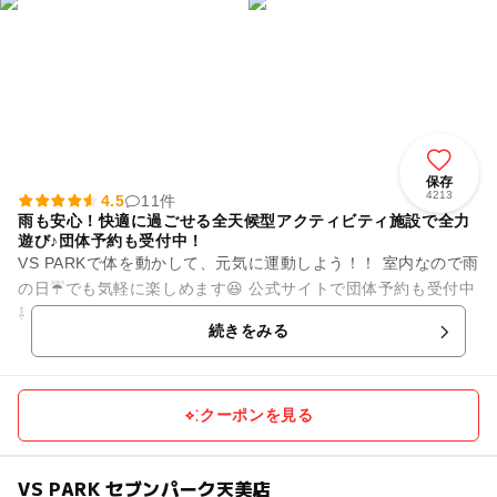
保存
4213
4.5
11件
雨も安心！快適に過ごせる全天候型アクティビティ施設で全力
遊び♪団体予約も受付中！
VS PARKで体を動かして、元気に運動しよう！！ 室内なので雨
の日☔でも気軽に楽しめます😆 公式サイトで団体予約も受付中
⇩ https://bandainamco-am.co.jp/...
続きをみる
クーポンを見る
VS PARK セブンパーク天美店