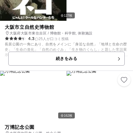
全127枚
大阪市立自然史博物館
大阪府大阪市東住吉区 / 博物館・科学館, 体験施設
4.3
25人が口コミ投稿
長居公園の一角にあり、自然をメインに「身近な自然」「地球と生命の歴
史」「生命の進化」「自然のめぐみ」「生き物のくらし」と題した常設展
示がある博物館です。 大阪の自然や生物の進化、地球の生命の歴史などを
続きをみる
学ぶことができます。 恐竜の足の骨や大きな貝など、実際に触ることがで
きる展示が館内にあるほか、 玄関前ポーチにあるクジラ３体の骨格標本や
ナウマンゾウの復元模型の巨大展示物は圧巻です。 また、さまざまな特別
展の他、観察会・講演会・実習・ワークショップなどの行事が頻繁に開催
されています。
全162枚
万博記念公園