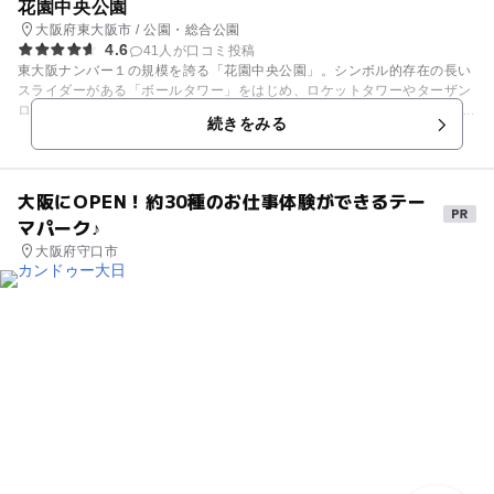
花園中央公園
大阪府東大阪市 / 公園・総合公園
4.6
41人が口コミ投稿
東大阪ナンバー１の規模を誇る「花園中央公園」。シンボル的存在の長い
スライダーがある「ボールタワー」をはじめ、ロケットタワーやターザン
ロープなどさまざまな遊具が楽しめます。 公園内の遊具と遊具は、仕掛け
続きをみる
がいっぱいの「コスモハイウェイ」という通路でつながっています。子ど
もにしかくぐれない通路もあります！小さなお子さんにも安心なかわいい
幼児用遊具もあります。 近くにはプラネタリウムや多目的ホールがある
「ドリーム21」、市民美術センターなどもあり、大人から子どもまで楽し
大阪にOPEN！約30種のお仕事体験ができるテー
むことができます。
マパーク♪
大阪府守口市