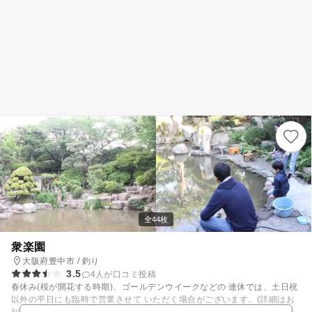
全44枚
衆楽園
大阪府豊中市 / 釣り
3.5
4人が口コミ投稿
春休み(桜が開花する時期)、ゴールデンウイークなどの 連休では、土日祝
以外の平日にも臨時で営業させて いただく場合がございます。(詳細はお