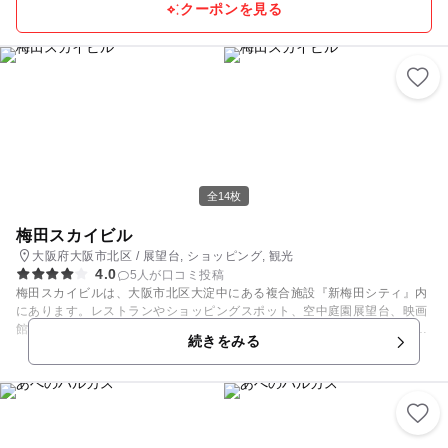
クーポンを見る
全14枚
梅田スカイビル
大阪府大阪市北区 / 展望台, ショッピング, 観光
4.0
5人が口コミ投稿
梅田スカイビルは、大阪市北区大淀中にある複合施設『新梅田シティ』内
にあります。レストランやショッピングスポット、空中庭園展望台、映画
館、ホテル、クリニックまで様々なショップ等が入っています。レストラ
続きをみる
ンはカジュアルからフォーマルまでバラエティに富んでいるので晴れの日
のご馳走から普段使いのランチまでユースフルで利用できます。また、シ
ョッピングスポットもドラッグストア、フラワーショップ、ショールー
ム、ツーリスト、銀行からお土産にも最適なスーベニールショップまで
色々と揃っていて、ビジネスからプライベートまでオールラウンドで楽し
めます。