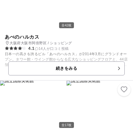
全42枚
あべのハルカス
大阪府大阪市阿倍野区 / ショッピング
4.1
14人が口コミ投稿
日本一の高さを誇るビル「あべのハルカス」が2014年3月にグランドオー
プン。タワー館・ウイング館からなる広大なショッピングフロアと、44店
舗もの飲食店が並ぶレストラン街を有し、その他にはホテル、オフィス、
続きをみる
美術館の集う複合ビルです。もちろん、キッズ・ベビーフロアも充実。 地
上300mにある展望台は、58階、59階、60階の三層構造の全面ガラス張り
になっており、空中を散歩しているような感覚を味わえます。
全17枚