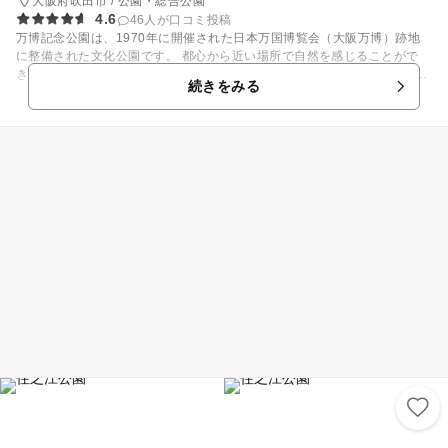
大阪府吹田市 / 公園・総合公園
4.6
46人が口コミ投稿
万博記念公園は、1970年に開催された日本万国博覧会（大阪万博）跡地
に整備された文化公園です。 都心から近い場所で自然を感じることがで
き、約260haの広大な敷地では四季折々の花々を楽しめるほか、様々なイ
続きをみる
ベントが開催されています。 公園内には万博遺産が残っており、大阪万博
の記念館である「EXPO'70パビリオン」では、当時の資料や展示品などを
展示し、当時の雰囲気や熱気を感じることができます。