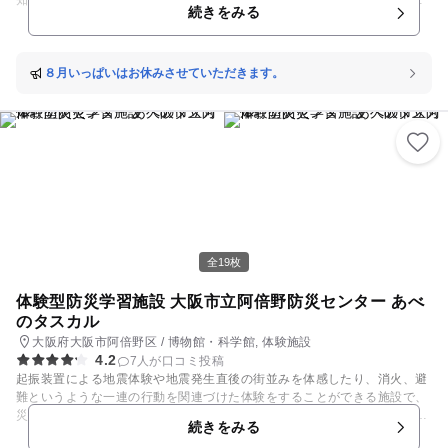
知らせをご覧ください。) 【営業時間】10:00～18:00 ※ 入場(最終受付)
続きをみる
は17:00までとなります。 平日営業の詳しい日程は「お知らせ」をご覧く
ださい。 大きな敷地内のお庭の下にある池が釣り堀です。 釣り堀では、
フナや鯉を釣ることができます。 上の庭では、「金魚釣り」「カニカニ釣
り」「ザリガニかけ」 「ミニ鯉釣り」「どじょうすくい」「投網(とあ
８月いっぱいはお休みさせていただきます。
み)」など、 幅広い年齢層に楽しんでいただける場所もご用意しておりま
す。 ※ 「ザリガニ釣り」及び、「ザリガニかけ」は、 春・夏(４月～１
０月)の間に主に実施しております。 暖かくなると、ザリガニの動きは活
発になりますが、 １１月・１２月は、動きが鈍くなります。 【ご注意】
ザリガニについては、規制変更につき、 釣ったザリガニの持ち帰りや譲渡
は一切行っておりません。 また、外部への流出、逃げ出さないよう対策し
ております。 予めご理解、ご了承くださいますよう、お願い致します。
他にも、園内には蝶やトンボ、セミ、メダカやスジエビなど、 季節によっ
て様々な生き物が生息しています。 入園無料、お食事の持ち込みもＯＫ！
お近くにお食事が 出来る場所がありませんので、カップラーメン(２個
全19枚
￥５００)も ご用意しています。お昼の時間帯(12時～13時の間)が、 比較
的空いていますので、休息所でランチも楽しんでくださいね！ ゆっくりと
体験型防災学習施設 大阪市立阿倍野防災センター あべ
自然に囲まれながらお過ごしいただけますので、 ご家族の皆様でお気軽に
のタスカル
お越しください。
大阪府大阪市阿倍野区 / 博物館・科学館, 体験施設
4.2
7人が口コミ投稿
起振装置による地震体験や地震発生直後の街並みを体感したり、消火、避
難というような一連の行動を関連づけた体験をすることができる施設で、
災害についてわかりやすく学習できるよう工夫されています。体験するコ
続きをみる
ーナーの数によって約30分～約120分のコースがあり、事前に来館予約も