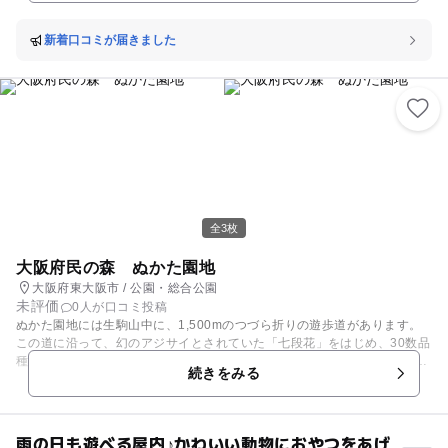
可能です。 災害発生の際、自分自身や家族などを守るために適切な行動を
とることができるよう、この防災センターで必要な知識や技術を学びまし
ょう。
新着口コミが届きました
全3枚
大阪府民の森 ぬかた園地
大阪府東大阪市 / 公園・総合公園
未評価
0人が口コミ投稿
ぬかた園地には生駒山中に、1,500mのつづら折りの遊歩道があります。
この道に沿って、幻のアジサイとされていた「七段花」をはじめ、30数品
種を越える約２万５千株のアジサイが色とりどりに、しっとりと咲き競い
続きをみる
ます。この「あじさい園」は、府内でも屈指の規模を誇り、例年６月の中
旬から７月の中旬まで楽しむことができます。
雨の日も遊べる屋内♪かわいい動物におやつをあげ