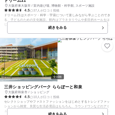
ドリーム21
大阪府東大阪市 / 室内遊び場, 博物館・科学館, スポーツ施設
4.5
37人が口コミ投稿
ドリーム21はスポーツ・科学・宇宙について楽しみながら学ぶことのでき
る、子どものための文化施設。館内はプラネタリウムや多目的ホールをは
じめ、地球の誕生から現代に至るまでがわかる科学展示や、元気に遊べる
続きをみる
遊具がいっぱいの施設など、充実した設備が整っています。 「のびのびひ
ろば」では一輪車やターザンロープも体験できて、小さいお子様が遊べる
遊具も揃っています。「探検ひろば」では科学の力を体験。地球誕生、化
石、人体など生命の不思議を遊びながら学べます。その他にも科学の力を
利用した遊具がたくさんあって楽しめます。ロボットを身近で見れたり、
プラネタリウムもあります。 これらの設備を使ったイベントも多数開催。
プラネタリウムで星について学んだり、陶芸にチャレンジしてみたりと、
子どもの「楽しい」が学びにつながるスポットです。 近隣には、アスレチ
ックや美術センターなどが楽しめる「花園中央公園」もあります。
全16枚
三井ショッピングパーク ららぽーと和泉
大阪府和泉市 / ショッピング
4.5
10人が口コミ投稿
セレクトショップやファストファッションをはじめとするトレンドファッ
ションから雑貨、良質な生活必需品はもちろん、ラウンドワンなどのアミ
ューズメントもあり、コストコ和泉倉庫店も近接しているので、ご家族で
続きをみる