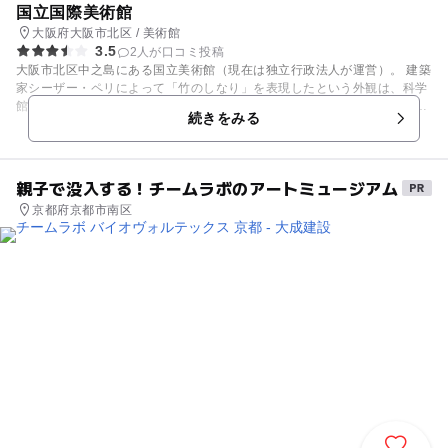
国立国際美術館
大阪府大阪市北区 / 美術館
3.5
2人が口コミ投稿
大阪市北区中之島にある国立美術館（現在は独立行政法人が運営）。 建築
家シーザー・ペリによって「竹のしなり」を表現したという外観は、科学
館、図書館と文化施設が集積する中之島に、一羽の鳥が優雅に舞い降りた
続きをみる
かのようにさえ思える。 第二次世界大戦以降の国内外の現代美術を中心に
所蔵するが、様々なジャンルの充実した企画展には、関西一円から多くの
人が足を運び、国立美術館のなかでも秀逸な集客力を誇る。 子供のアート
教育に対しても積極的で、定期的に子供向けのイベントを開催。美術館内
親子で没入する！チームラボのアートミュージアム
には、絵本を約300冊常設したキッズルームを完備し、託児サービス（予
京都府京都市南区
約・有料）もあるなど、小さな子供を持つ親にうれしいサービスが充実。
なんと、0歳児はマンツーマンでの託児サービスを行っている。 子供がま
だ小さいから・・・といわず、一度は足を運んでみたい美術館である。