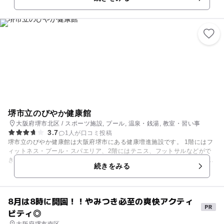
1日中お楽しみいただけます。 さらに、「ママにやさしい」施設を目指
す“ママ with ららぽーと”のコンセプトを初導入したららぽーとなので、お
子さまと一緒に楽しめる工夫も満載です。 【Mama with Park/Zoo Adven
ture（4F）】 オムツ替え台や授乳室、親子トイレなど、ママ・パパに便利
な設備はもちろん、乳児など小さなお子さまと一緒にゴロゴロくつろぐこ
とができる“ごろんごろんファミリーリビング”などを完備。 小さなお子さ
までも安心して遊べるプレイスペース“Zoo Adventure”(有料)もあり、わ
んぱくなお子さまにも楽しく遊んでいただけます。 【キッズエリア（3F
フードコート内）】 お子さまと一緒に、気軽に安心してお食事を楽しんで
いただけるよう、フードコート内にキッズエリアを設置しております。 お
子さまが遊んでいる様子を見ながら食事ができるので安心ですね。 キッズ
用の椅子や洗面台が完備されていたり、乳幼児連れのための小上がりの座
席など、0歳からわんぱくキッズまで幅広く食事が楽しめます。
堺市立のびやか健康館
大阪府堺市北区 / スポーツ施設, プール, 温泉・銭湯, 教室・習い事
3.7
1人が口コミ投稿
堺市立のびやか健康館は大阪府堺市にある健康増進施設です。 1階にはフ
ィットネス・プール・スパエリア、2階にはテニス、フットサルなどがで
きるスポーツ練習場、屋外には多目的グラウンドがあり、様々なスポーツ
続きをみる
を楽しむ事が出来ます。各種スクールも開催されているので、未経験のス
ポーツでもチャレンジ出来るんです！ご家族で楽しく身体を動かして、気
持ちよく汗を流したあとに、スパでゆったりくつろぐというのはおすす
め！ また、こちらでは、電力・蒸気の全てを、隣接している「クリーンセ
8月は8時に開園！！やみつき必至の爽快アクティ
ンター東第二工場」のごみ焼却余熱を有効利用しており、環境にとても優
ビティ◎
しい施設！安心して楽しめます。
大阪府堺市南区