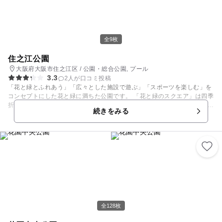
全9枚
住之江公園
大阪府大阪市住之江区 / 公園・総合公園, プール
3.3
2人が口コミ投稿
「花と緑とふれあう」「広々とした施設で遊ぶ」「スポーツを楽しむ」を
コンセプトにした花と緑に満ちた公園です。 「花と緑のスクエア」は四季
折々の草花が織りなす花模様を観賞できるリフレッシュゾーン。 その他
続きをみる
に、「テニスコート」、「野球場」、「球技広場」、「屋外プール」など
があり、色々なスポーツを楽しめます。 少年サッカー、運動会などで利用
できる「児童広場」、砂場や遊具、すべり台などの施設がある「児童遊技
場」などは子供たちに大人気です。
全128枚