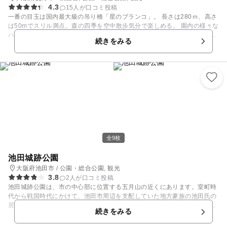
4.3
15人が口コミ投稿
一番の目玉は国内最大級の吊り橋「星のブランコ」。 長さは280ｍ、高さ
は50mでスリル満点。森の四季を空中散歩気分で楽しめる。 園内の様々な
ハイキングコースには適度なアップダウンがあり、「展望スポット」まで
続きをみる
登ると森に浮かぶ星のブランコが眼下に見え、遠く市街地を望むこともで
きる。 展望スポット近くの「やまびこ広場」でお弁当を食べてゆっくりし
よう。 高さ16.5ｍのクライミングウォールは、年5回開催される「体験講
習会」に参加すれば挑戦できる(小学4年生以上)。初心者用クライミングゾ
ーンは誰でも登ることが可能。
全9枚
池田城跡公園
大阪府池田市 / 公園・総合公園, 観光
3.8
2人が口コミ投稿
池田城跡公園は、市の中心部に位置する五月山の近くにあります。室町時
代から戦国時代にかけて、池田市周辺を支配していた地方豪族の池田氏の
居城跡地を整備した公園で、園内には市内を一望できる「やぐら風展望休
続きをみる
憩舎」や、美しい庭園があります。 土日や祝祭日には、池田市観光協会の
観光ボランティアガイドが案内を行なっています。また、春秋には無料観