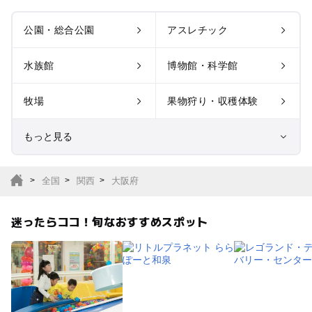
公園・総合公園
アスレチック
水族館
博物館・科学館
牧場
果物狩り・収穫体験
もっと見る
室内遊び場
遊園地
全国
関西
大阪府
テーマパーク
動物園
迷ったらココ！旬なおすすめスポット
サファリパーク
植物園・フラワーパー
ク
キャンプ場
バーベキュー