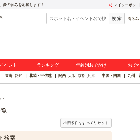
、夢の育みを応援します！
マイクーポン
春休み
イベント
ランキング
年齢別おでかけ
おで
東海
愛知
北陸・甲信越
関西
大阪
京都
兵庫
中国・四国
九州・
ット
一覧
検索条件をすべてリセット
ト検索