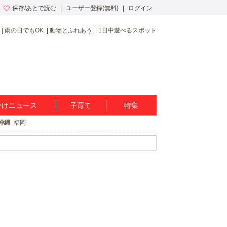
保存/あとで読む
ユーザー登録(無料)
ログイン
雨の日でもOK
動物とふれあう
1日中遊べるスポット
かけニュース
子育て
特集
沖縄
福岡