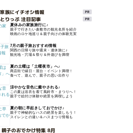
け家族にイチオシ情報
とりっぷ 注目記事
夏休みの家族旅行に♪
親子で行きたい倉敷市の観光名所を紹介
映画のロケ地巡り＆親子向けの体験充実
7月の親子旅おすすめ情報
関西の日帰り旅や週末・連休旅に♪
観光地・穴場＆祭り＆外遊びを満喫
夏の土曜は「土曜夜市」へ♪
商店街で縁日・屋台・イベント満喫！
食べて、遊んで、親子の思い出作り
涼やかな音色に癒やされる♪
この夏は浴衣を着て風鈴市・まつりへ！
親子で絵付け体験や絶景を満喫しよう
夏の朝に早起きしておでかけ♪
親子で神秘的なハスの絶景を楽しもう！
スイレンとの違い＆ハスまつり情報も
 親子のおでかけ特集 8月