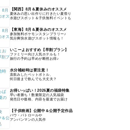
【関西】8月＆夏休みのオススメ
夏休みの思い出作りに行きたい夏祭り
水遊びスポット＆子供無料イベントも
【東海】8月＆夏休みのオススメ
参加無料ポケモンスタンプラリー♪
気分爽快水遊びスポット情報も！
いこーよおすすめ【早割プラン】
ファミリー向け人気ホテルも！
旅行の予約は早めが断然お得♪
水分補給時は要注意！
直飲みしたペットボトル、
何日後まで飲んでも大丈夫？
お得いっぱい！2026夏の福袋特集
早い者勝ち！数量限定の人気福袋
発売日や価格、内容を最速でお届け
【子供映画】公開中＆公開予定作品
パウ・パトロールや
アンパンマンの人気作