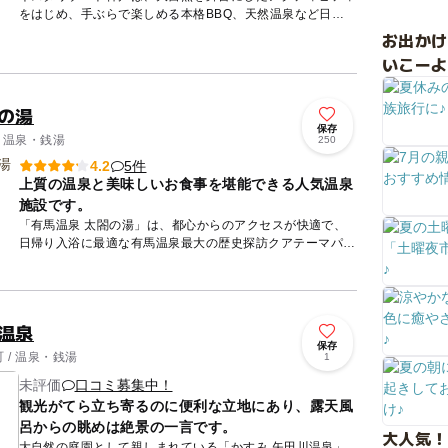
をはじめ、手ぶらで楽しめる本格BBQ、天然温泉など日帰
りでも宿泊でも楽しめる大自然の冒険テーマパークです。
お出か
夏はプール...
いこーよ
の湯
保存
/ 温泉・銭湯
250
5件
4.2
上質の温泉と美味しいお食事を堪能できる人気温泉
施設です。
「有馬温泉 太閤の湯」は、都心からのアクセスが快適で、
日帰り入浴に最適な有馬温泉最大の歴史探訪クアテーマパー
クです。 金泉蒸し風呂・天下の湯・銀泉くつろぎの湯・和
風風呂...
温泉
保存
 / 温泉・銭湯
1
未評価
口コミ募集中！
観光がてら立ち寄るのに便利な立地にあり、露天風
呂からの眺めは絶景の一言です。
大人気！
大自然の庭園として親しまれている「かすみ 矢田川温泉」