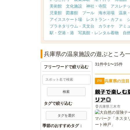
美術館
文化施設
神社・寺院
アスレチ
児童館
図書館
プール
海水浴場
温泉
アイススケート場
レストラン・カフェ
プラネタリウム・天文台
カラオケ
アミ
駅・空港・港
写真館・レンタル着物
自
兵庫県の温泉施設の遊ぶところ
31件中1〜15件
フリーワードで絞り込む
兵庫県の注目
PR
親子で楽しむ
リア◎
タグで絞り込む
兵庫県三木市
タグを選択
季節のおすすめタグ：