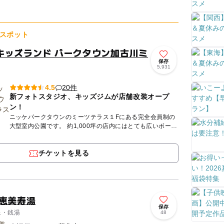
る「金泉」（...
スポット
キッズランド パークタウン加古川ミ
保存
5,931
20件
4.5
新フォトスタジオ、キッズジムが店舗改装オープ
ン！
ニッケパークタウンのミーツテラス１Fにある完全会員制の
大型室内公園です。 約1,000坪の店内にはとても広いボール
プールやホワイトサンドの砂場、大型遊具、お子様の大好き
な遊...
チケットを見る
 恵美寿湯
保存
泉・銭湯
48