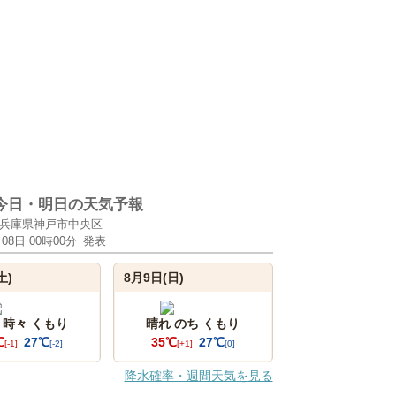
今日・明日の天気予報
兵庫県神戸市中央区
月08日 00時00分
発表
土)
8月9日(日)
 時々 くもり
晴れ のち くもり
℃
27℃
35℃
27℃
[-1]
[-2]
[+1]
[0]
降水確率・週間天気を見る