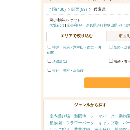
全国(438)
>
関西(59)
>
兵庫県
同じ地域のスポット:
大阪府(7)
|
京都府(14)
|
奈良県(4)
|
和歌山県(2)
|
滋賀
エリアで絞り込む
市区
神戸・有馬・六甲山・西宮・明
姫路・加古
石(9)
淡路島(1)
城崎・豊岡
香住・湯村・浜坂(3)
ジャンルから探す
室内遊び場
遊園地
テーマパーク
動物
植物園・フラワーパーク
キャンプ場
バ
いちご狩り
農業体験
潮干狩り
博物館