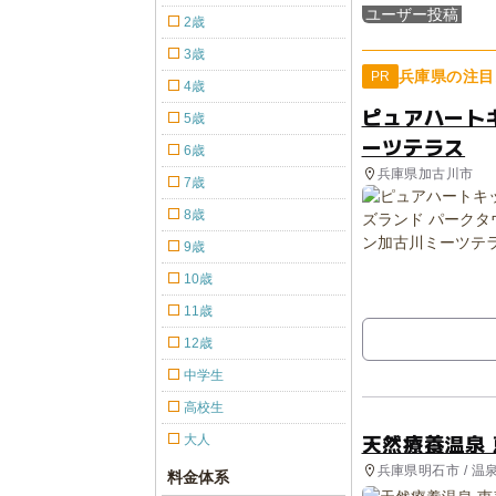
ユーザー投稿
2歳
3歳
兵庫県の注目
PR
4歳
ピュアハート
5歳
ーツテラス
6歳
兵庫県加古川市
7歳
8歳
9歳
10歳
11歳
12歳
中学生
高校生
天然療養温泉
大人
兵庫県明石市 / 温
料金体系