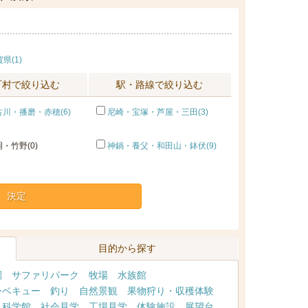
県(1)
町村で絞り込む
駅・路線で絞り込む
川・播磨・赤穂(6)
尼崎・宝塚・芦屋・三田(3)
・竹野(0)
神鍋・養父・和田山・鉢伏(9)
決定
目的から探す
園
サファリパーク
牧場
水族館
ーベキュー
釣り
自然景観
果物狩り・収穫体験
・科学館
社会見学
工場見学
体験施設
展望台