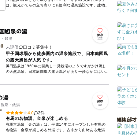
は、観光がてらの立ち寄りにも便利な温泉施設です。建物か
らは木の温もりが感じられ、家庭的な雰囲気を演出していま
す。露天風呂...
子園旭泉の湯
保存
泉・銭湯
122
未評価
口コミ募集中！
甲子園球場から徒歩圏内の温泉施設で、日本庭園風
の露天風呂が人気です。
浜田温泉は1960年に開業し一見銭湯のようですがかけ流し
の天然温泉、日本庭園風の露天風呂があり一歩なかにはいる
とリラックスできること間違いなし! 風情ある和風のたたず
まいが...
の湯
保存
/ 温泉・銭湯
40
2件
4.0
編集部
有馬の名物湯、金泉が楽しめる
有馬本温泉「金の湯」は、平成14年にオープンした有馬の
名物湯・金泉が楽しめる外湯です。古来から由緒ある元湯と
して歴史を刻んできた名湯で、有馬温泉独特の赤湯と呼ばれ