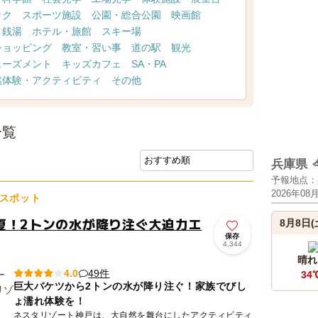
ック
スポーツ施設
公園・総合公園
映画館
・銭湯
ホテル・旅館
スキー場
ショッピング
教室・習い事
道の駅
観光
ューズメント
キッズカフェ
SA・PA
然体験・アクティビティ
その他
一覧
兵庫県
予報地点：
2026年08
スポット
夏！2トンの水が降り注ぐ大迫力エ
8月8日(
保存
4,344
晴れ
49件
4.0
34
巨大バケツから2トンの水が降り注ぐ！家族でびし
ょ濡れ体験を！
ネスタリゾート神戸は、大自然を舞台にしたアクティビティ