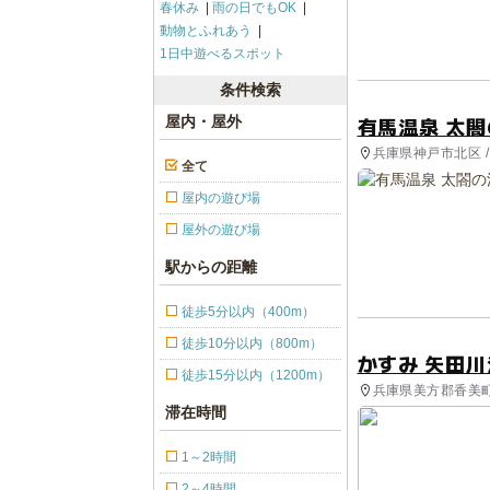
春休み
雨の日でもOK
動物とふれあう
1日中遊べるスポット
条件検索
有馬温泉 太閤
屋内・屋外
兵庫県神戸市北区 
全て
屋内の遊び場
屋外の遊び場
駅からの距離
徒歩5分以内（400m）
徒歩10分以内（800m）
かすみ 矢田川
徒歩15分以内（1200m）
兵庫県美方郡香美町
滞在時間
1～2時間
2～4時間