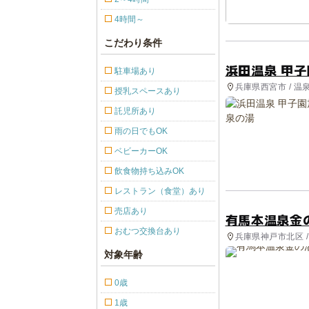
4時間～
こだわり条件
浜田温泉 甲
駐車場あり
兵庫県西宮市 / 温
授乳スペースあり
託児所あり
雨の日でもOK
ベビーカーOK
飲食物持ち込みOK
レストラン（食堂）あり
売店あり
有馬本温泉金
おむつ交換台あり
兵庫県神戸市北区 
対象年齢
0歳
1歳