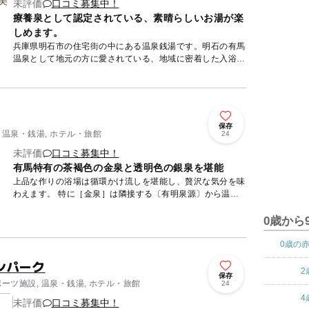
未評価
口コミ募集中！
療養泉として認定されている、素晴らしいお湯が楽
しめます。
兵庫県明石市の住宅街の中にある温泉銭湯です。明石の有馬
温泉として地元の方に愛されている、地域に密着した入浴施
設です。白濁色の源泉かけ流しの浴槽と赤褐色の加熱湯浴槽
を楽しむこと...
保存
 温泉・銭湯, ホテル・旅館
24
未評価
口コミ募集中！
有馬特有の茶褐色の金泉と透明色の銀泉を堪能
上品な作りの浴場は循環かけ流しを堪能し、贅沢な気分を味
わえます。 特に［金泉］は隣接する〔有明泉源〕から温泉
を引いており、有馬温泉の中でも大変泉質が良く湯治効果も
高いとリピ...
0歳から
0歳の
ンパーク
2
保存
ポーツ施設, 温泉・銭湯, ホテル・旅館
24
4
未評価
口コミ募集中！