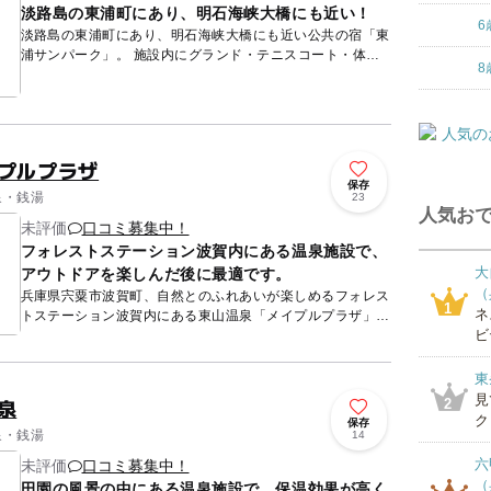
淡路島の東浦町にあり、明石海峡大橋にも近い！
6
淡路島の東浦町にあり、明石海峡大橋にも近い公共の宿「東
浦サンパーク」。 施設内にグランド・テニスコート・体育
8
館・プール（夏季のみ）・会議室・宿泊施設・天然温泉施
設・飲食施設...
イプルプラザ
保存
泉・銭湯
23
人気おで
未評価
口コミ募集中！
フォレストステーション波賀内にある温泉施設で、
大
アウトドアを楽しんだ後に最適です。
（
兵庫県宍粟市波賀町、自然とのふれあいが楽しめるフォレス
1
ネ
トステーション波賀内にある東山温泉「メイプルプラザ」。
ビ
東山温泉「ラドンの湯」には、露天風呂やジェット風呂、泡
風呂、サウナ...
東
見
泉
2
ク
保存
泉・銭湯
14
六
未評価
口コミ募集中！
（
田園の風景の中にある温泉施設で、保温効果が高く