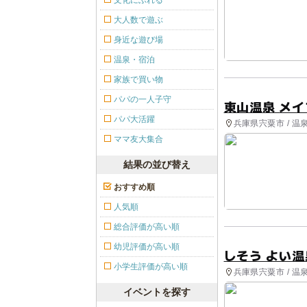
文化にふれる
大人数で遊ぶ
身近な遊び場
温泉・宿泊
家族で買い物
パパの一人子守
東山温泉 メ
パパ大活躍
兵庫県宍粟市 / 温
ママ友大集合
結果の並び替え
おすすめ順
人気順
総合評価が高い順
幼児評価が高い順
しそう よい温
小学生評価が高い順
兵庫県宍粟市 / 温
イベントを探す