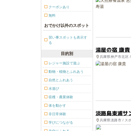
クーポンあり
無料
おでかけ以外のスポット
習い事スポットも表示す
る
湯屋の宿 康貴
目的別
兵庫県神戸市北区 /
レジャー施設で遊ぶ
動物・植物とふれあう
自然とふれあう
水遊び
収穫・農業体験
体を動かす
淡路島東浦サ
非日常体験
兵庫県淡路市 / ス
学びにつながる