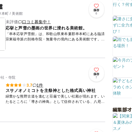
館
保存
本町 / 美術館
6
未評価
口コミ募集中！
応挙と芦雪の墨画の世界に浸れる美術館。
「串本応挙芦雪館」は、和歌山県東牟婁郡串本町にある臨済
宗東福寺派の別格寺院・無量寺の境内にある美術館です。展
示室には、江戸中期の水墨画家で円山派の祖である円山応挙
と、その弟子...
保存
神社・寺院
7
1件
3.7
スサノオノミコトを主祭神とした格式高い神社
緑豊かな熊野古道を進むと荘厳で美しい社殿が現れます。い
たるところに「導きの神鳥」として信仰されている、八咫烏
（ヤタガラス）の３本足のカラスのマークがあるのが特徴で
編集部
す。厳かでい...