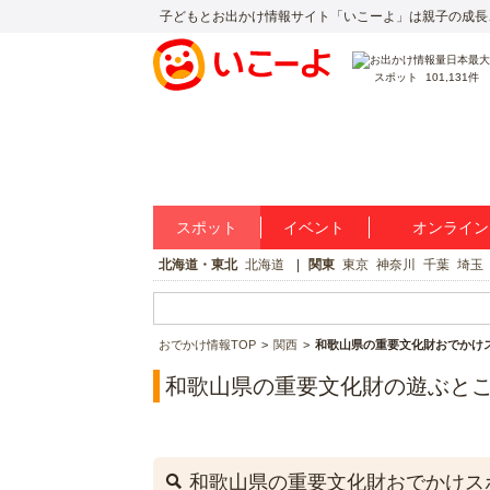
子どもとお出かけ情報サイト「いこーよ」は親子の成長
スポット
101,131件
スポット
イベント
オンライン
北海道・東北
北海道
関東
東京
神奈川
千葉
埼玉
おでかけ情報TOP
関西
和歌山県の重要文化財おでかけ
和歌山県の重要文化財の遊ぶと
和歌山県の重要文化財おでかけス