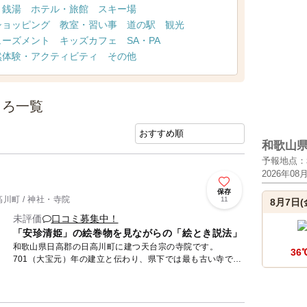
・銭湯
ホテル・旅館
スキー場
ショッピング
教室・習い事
道の駅
観光
ューズメント
キッズカフェ
SA・PA
然体験・アクティビティ
その他
ころ一覧
和歌山
予報地点：
2026年08
保存
川町 / 神社・寺院
11
8月7日(
未評価
口コミ募集中！
「安珍清姫」の絵巻物を見ながらの「絵とき説法」
和歌山県日高郡の日高川町に建つ天台宗の寺院です。
36
701（大宝元）年の建立と伝わり、県下では最も古い寺で
す。歴史ある本堂など重要文化財の建造物や、国宝、文化財
指定となってい...