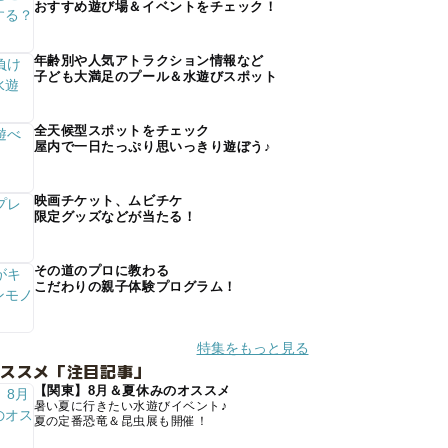
おすすめ遊び場＆イベントをチェック！
年齢別や人気アトラクション情報など
子ども大満足のプール＆水遊びスポット
全天候型スポットをチェック
屋内で一日たっぷり思いっきり遊ぼう♪
映画チケット、ムビチケ
限定グッズなどが当たる！
その道のプロに教わる
こだわりの親子体験プログラム！
特集をもっと見る
オススメ「注目記事」
【関東】8月＆夏休みのオススメ
暑い夏に行きたい水遊びイベント♪
夏の定番恐竜＆昆虫展も開催！