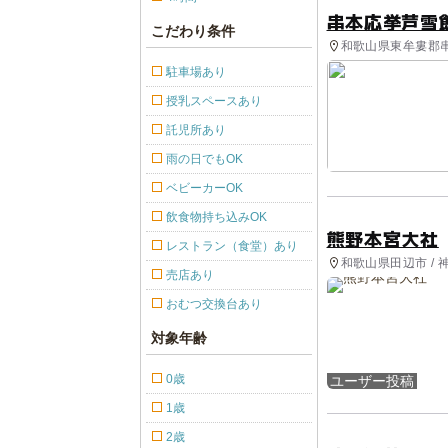
串本応挙芦雪
こだわり条件
和歌山県東牟婁郡串
駐車場あり
授乳スペースあり
託児所あり
雨の日でもOK
ベビーカーOK
飲食物持ち込みOK
熊野本宮大社
レストラン（食堂）あり
和歌山県田辺市 / 
売店あり
おむつ交換台あり
対象年齢
0歳
ユーザー投稿
1歳
2歳