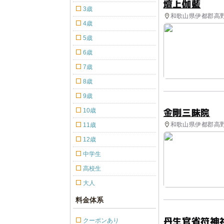
壇上伽藍
3歳
和歌山県伊都郡高野町
4歳
5歳
6歳
7歳
8歳
9歳
金剛三昧院
10歳
和歌山県伊都郡高野
11歳
12歳
中学生
高校生
大人
料金体系
丹生官省符神
クーポンあり