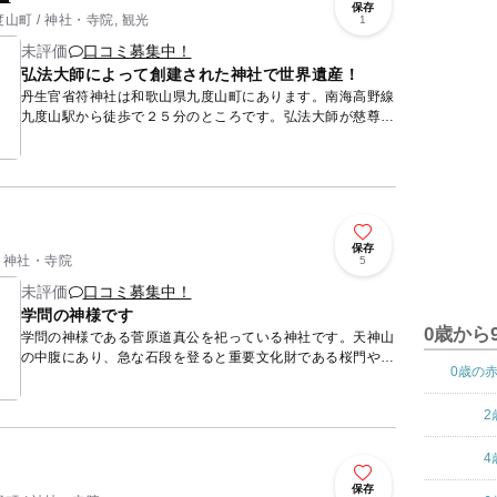
保存
町 / 神社・寺院, 観光
1
未評価
口コミ募集中！
弘法大師によって創建された神社で世界遺産！
丹生官省符神社は和歌山県九度山町にあります。南海高野線
九度山駅から徒歩で２５分のところです。弘法大師が慈尊院
を開創した時に、守り神として、地元に大変ゆかりのあった
丹生都比売・...
保存
/ 神社・寺院
5
未評価
口コミ募集中！
学問の神様です
0歳から
学問の神様である菅原道真公を祀っている神社です。天神山
の中腹にあり、急な石段を登ると重要文化財である桜門やこ
0歳の
れも重要文化財である本殿があります。桜門は一間桜門とし
て最大規模を...
2
4
保存