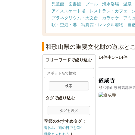
児童館
図書館
プール
海水浴場
温泉
アイススケート場
レストラン・カフェ
プラネタリウム・天文台
カラオケ
アミ
駅・空港・港
写真館・レンタル着物
自
和歌山県の重要文化財の遊ぶと
14件中1〜14件
フリーワードで絞り込む
道成寺
和歌山県日高郡日高
タグで絞り込む
タグを選択
季節のおすすめタグ：
春休み
雨の日でもOK
動物とふれあう