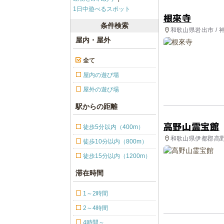
1日中遊べるスポット
根來寺
条件検索
和歌山県岩出市 / 
屋内・屋外
全て
屋内の遊び場
屋外の遊び場
駅からの距離
高野山霊宝館
徒歩5分以内（400m）
和歌山県伊都郡高野町
徒歩10分以内（800m）
徒歩15分以内（1200m）
滞在時間
1～2時間
2～4時間
4時間～