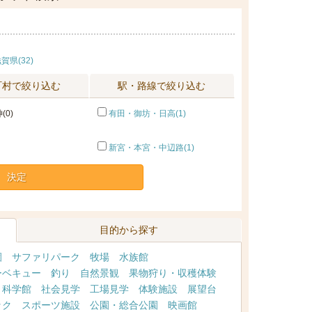
賀県(32)
町村で絞り込む
駅・路線で絞り込む
(0)
有田・御坊・日高(1)
新宮・本宮・中辺路(1)
決定
目的から探す
園
サファリパーク
牧場
水族館
ーベキュー
釣り
自然景観
果物狩り・収穫体験
・科学館
社会見学
工場見学
体験施設
展望台
ック
スポーツ施設
公園・総合公園
映画館