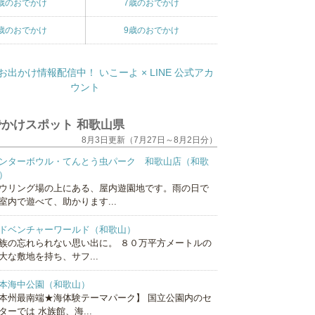
歳のおでかけ
7歳のおでかけ
歳のおでかけ
9歳のおでかけ
かけスポット 和歌山県
8月3日更新（7月27日～8月2日分）
ンターボウル・てんとう虫パーク 和歌山店（和歌
）
ウリング場の上にある、屋内遊園地です。雨の日で
室内で遊べて、助かります...
ドベンチャーワールド（和歌山）
族の忘れられない思い出に。 ８０万平方メートルの
大な敷地を持ち、サフ...
本海中公園（和歌山）
本州最南端★海体験テーマパーク】 国立公園内のセ
ターでは 水族館、海...