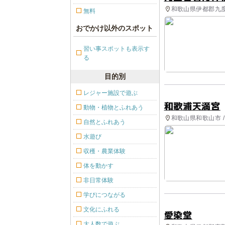
和歌山県伊都郡九度山
無料
おでかけ以外のスポット
習い事スポットも表示す
る
目的別
レジャー施設で遊ぶ
和歌浦天満宮
動物・植物とふれあう
和歌山県和歌山市 
自然とふれあう
水遊び
収穫・農業体験
体を動かす
非日常体験
学びにつながる
文化にふれる
愛染堂
大人数で遊ぶ