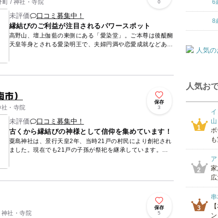
町 / 神社・寺院
6
0
未評価
口コミ募集中！
8
縁結びのご利益が注目されるパワースポット
高野山、壇上伽藍の東側にある「愛染堂」。ご本尊は後醍醐
天皇等身とされる愛染明王で、夫婦円満や恋愛成就などあら
ゆる縁を結ぶ仏様ということで、日々幅広い層の参拝客が訪
れています。...
人気おで
南市）
保存
神社・寺院
3
イ
未評価
口コミ募集中！
山
1
ボ
古くから縁結びの神様として信仰を集めています！
も
粟島神社は、景行天皇2年、当時21戸の村民により創祀され
ました。現在でも21戸の子孫が祭祀を継承しています。
「万葉集」に当時の粟嶋の様子を詠んだ歌が収められてお
ア
り、境内には歌...
家
2
広
串
【
3
保存
/ 神社・寺院
5
ン