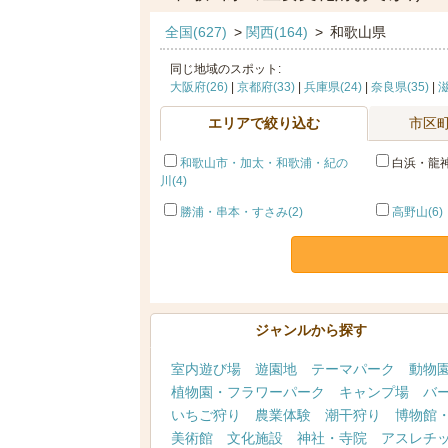
全国(627)
>
関西(164)
>
和歌山県
同じ地域のスポット:
大阪府(26)
|
京都府(33)
|
兵庫県(24)
|
奈良県(35)
|
滋
エリアで絞り込む
市区
和歌山市・加太・和歌浦・紀の
白浜・龍神
川(4)
勝浦・串本・すさみ(2)
高野山(6)
ジャンルから探す
室内遊び場
遊園地
テーマパーク
動物
植物園・フラワーパーク
キャンプ場
バ
いちご狩り
農業体験
潮干狩り
博物館
美術館
文化施設
神社・寺院
アスレチ