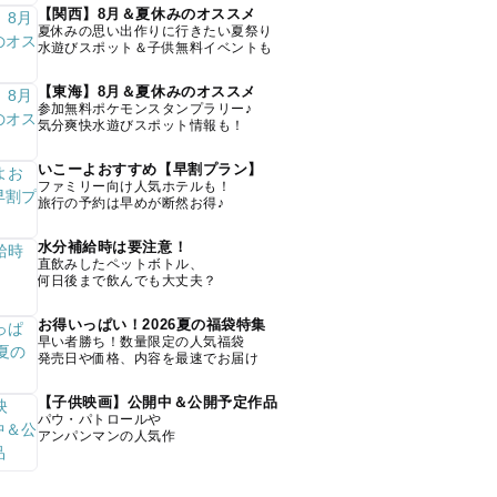
【関西】8月＆夏休みのオススメ
夏休みの思い出作りに行きたい夏祭り
水遊びスポット＆子供無料イベントも
【東海】8月＆夏休みのオススメ
参加無料ポケモンスタンプラリー♪
気分爽快水遊びスポット情報も！
いこーよおすすめ【早割プラン】
ファミリー向け人気ホテルも！
旅行の予約は早めが断然お得♪
水分補給時は要注意！
直飲みしたペットボトル、
何日後まで飲んでも大丈夫？
お得いっぱい！2026夏の福袋特集
早い者勝ち！数量限定の人気福袋
発売日や価格、内容を最速でお届け
【子供映画】公開中＆公開予定作品
パウ・パトロールや
アンパンマンの人気作