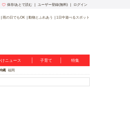
保存/あとで読む
ユーザー登録(無料)
ログイン
雨の日でもOK
動物とふれあう
1日中遊べるスポット
かけニュース
子育て
特集
沖縄
福岡