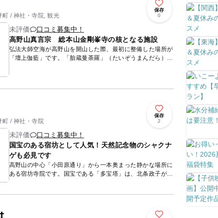
保存
 / 神社・寺院, 観光
0
未評価
口コミ募集中！
高野山真言宗 総本山金剛峯寺の核となる施設
弘法大師空海が高野山を開山した際、最初に整備した場所が
「壇上伽藍」です。「胎蔵曼荼羅」（たいぞうまんだら）の
世界観を表しているとされ、およそ20年にも及ぶほどの歳
月をかけて完...
保存
町 / 神社・寺院
2
未評価
口コミ募集中！
国宝のある宿坊として人気！天然記念物のシャクナ
ゲも必見です
高野山の中心「小田原通り」から一本奥まった静かな場所に
ある宿坊寺院です。国宝である「多宝塔」は、北条政子が夫
の源頼朝と息子・実朝の菩提を弔うために建立したもの。本
尊は愛染明王...
社