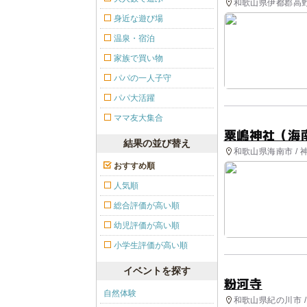
和歌山県伊都郡高野
身近な遊び場
温泉・宿泊
家族で買い物
パパの一人子守
パパ大活躍
ママ友大集合
粟嶋神社（海
結果の並び替え
和歌山県海南市 / 
おすすめ順
人気順
総合評価が高い順
幼児評価が高い順
小学生評価が高い順
イベントを探す
粉河寺
自然体験
和歌山県紀の川市 