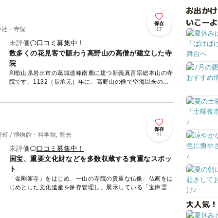
お出か
いこーよ
保存
神社・寺院
17
未評価
口コミ募集中！
数多くの花見客で賑わう高野山の高僧が建立した寺
院
和歌山県岩出市の葛城連峰南麓に建つ新義真言宗総本山の寺
院です。1132（長承元）年に、高野山の僧で空海以来の学
僧と言われた覚鑁が高野山内に一堂を建て、伝法院と称した
ことに始ま...
保存
 / 博物館・科学館, 観光
11
未評価
口コミ募集中！
国宝、重要文化財などを多数収蔵する貴重なスポッ
ト
「金剛峯寺」をはじめ、一山の寺院の貴重な仏像、仏画をは
じめとした文化遺産を保存管理し、展示している「宝庫霊宝
館」。国宝の阿弥陀聖衆来迎図、仏涅槃図、八大童子像など
大人気！
国宝21件、...