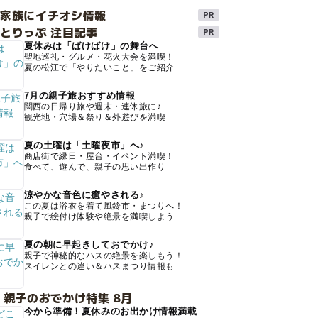
け家族にイチオシ情報
とりっぷ 注目記事
夏休みは「ばけばけ」の舞台へ
聖地巡礼・グルメ・花火大会を満喫！
夏の松江で「やりたいこと」をご紹介
7月の親子旅おすすめ情報
関西の日帰り旅や週末・連休旅に♪
観光地・穴場＆祭り＆外遊びを満喫
夏の土曜は「土曜夜市」へ♪
商店街で縁日・屋台・イベント満喫！
食べて、遊んで、親子の思い出作り
涼やかな音色に癒やされる♪
この夏は浴衣を着て風鈴市・まつりへ！
親子で絵付け体験や絶景を満喫しよう
夏の朝に早起きしておでかけ♪
親子で神秘的なハスの絶景を楽しもう！
スイレンとの違い＆ハスまつり情報も
 親子のおでかけ特集 8月
今から準備！夏休みのお出かけ情報満載