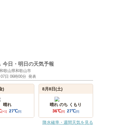
県
今日・明日の天気予報
和歌山県和歌山市
月07日 06時00分
発表
金)
8月8日(土)
晴れ
晴れ のち くもり
℃
27℃
36℃
27℃
[+1]
[0]
[0]
[0]
降水確率・週間天気を見る