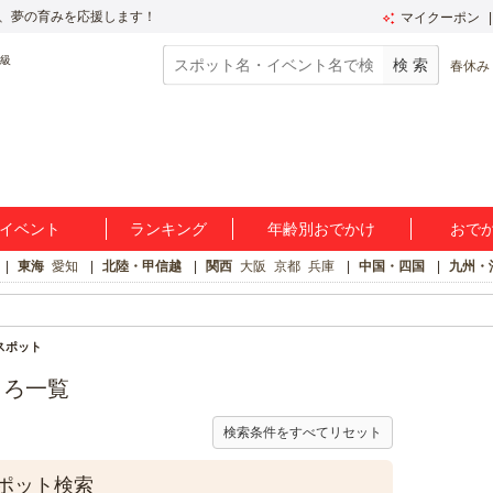
、夢の育みを応援します！
マイクーポン
春休み
イベント
ランキング
年齢別おでかけ
おで
東海
愛知
北陸・甲信越
関西
大阪
京都
兵庫
中国・四国
九州・
スポット
ころ一覧
検索条件をすべてリセット
ポット検索