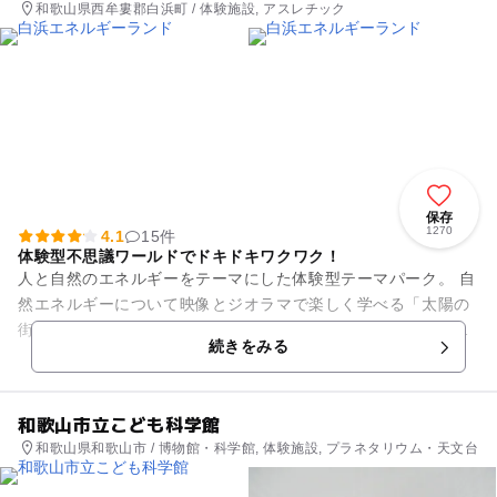
和歌山県西牟婁郡白浜町 / 体験施設, アスレチック
保存
1270
4.1
15件
体験型不思議ワールドでドキドキワクワク！
人と自然のエネルギーをテーマにした体験型テーマパーク。 自
然エネルギーについて映像とジオラマで楽しく学べる「太陽の
街」や、目の錯覚と平衡感覚を利用した真っすぐに歩けない
続きをみる
「ミステリーゾーン」、不...
和歌山市立こども科学館
和歌山県和歌山市 / 博物館・科学館, 体験施設, プラネタリウム・天文台