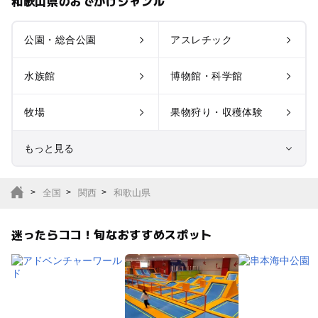
和歌山県のおでかけジャンル
公園・総合公園
アスレチック
水族館
博物館・科学館
牧場
果物狩り・収穫体験
もっと見る
室内遊び場
遊園地
全国
関西
和歌山県
テーマパーク
動物園
迷ったらココ！旬なおすすめスポット
サファリパーク
植物園・フラワーパー
ク
キャンプ場
バーベキュー