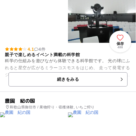
保存
488
4.1
4件
親子で楽しめるイベント満載の科学館
科学の仕組みを遊びながら体験できる科学館です。 光の球にふ
れると星空が広がるミラーコスモスをはじめ、 走って発電する
ジョギング発電や、音を見よう、 地震の体験、わくわくたいけ
続きをみる
んひろばな...
農園 紀の国
和歌山県御坊市 / 果物狩り・収穫体験, いちご狩り