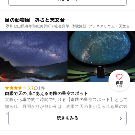
ます。 ...
星の動物園 みさと天文台
和歌山県海草郡紀美野町 / 社会見学, 体験施設, プラネタリウム・天文台
保存
229
3.7
1件
肉眼で天の川にあえる奇跡の星空スポット
大阪から車で約二時間で行ける【奇跡の星空スポット】として
知られ、月明かりが無い夜は、肉眼で天の川が見られる星の観
光名所。
続きをみる