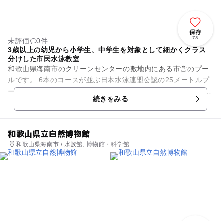
保存
73
未評価
0件
3歳以上の幼児から小学生、中学生を対象として細かくクラス
分けした市民水泳教室
和歌山県海南市のクリーンセンターの敷地内にある市営のプー
ルです。 6本のコースが並ぶ日本水泳連盟公認の25メートルプ
ールと、幼児用チビッコプールを備えています。 屋内にある温
続きをみる
水プールなの...
和歌山県立自然博物館
和歌山県海南市 / 水族館, 博物館・科学館