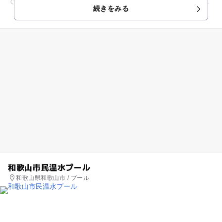
で、一年中季節や天候を気にすることなく、快適に水泳や水遊
続きをみる
びを楽しむことができます。...
和歌山市民温水プール
和歌山県和歌山市 / プール