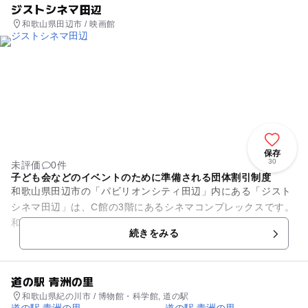
ジストシネマ田辺
和歌山県田辺市 / 映画館
保存
30
未評価
0件
子ども会などのイベントのために準備される団体割引制度
和歌山県田辺市の「パビリオンシティ田辺」内にある「ジスト
シネマ田辺」は、C館の3階にあるシネマコンプレックスです。
和歌山県下で一番歴史のある映画館です。館内は3つのスクリ
続きをみる
ーンに、各々159席、9...
道の駅 青洲の里
和歌山県紀の川市 / 博物館・科学館, 道の駅