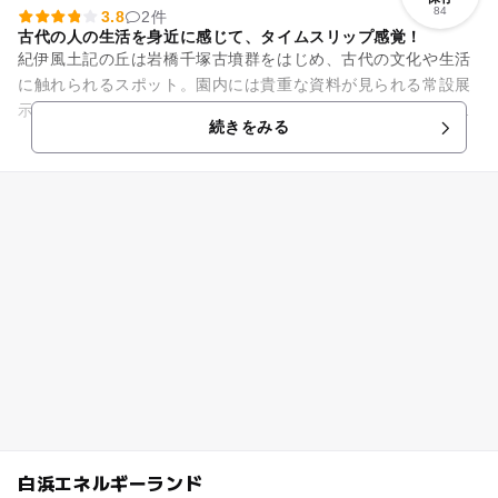
84
3.8
2件
古代の人の生活を身近に感じて、タイムスリップ感覚！
紀伊風土記の丘は岩橋千塚古墳群をはじめ、古代の文化や生活
に触れられるスポット。園内には貴重な資料が見られる常設展
示以外にも、竪穴住居や移築された商家・農家などの建造物が
続きをみる
点在しています。桜や梅など...
白浜エネルギーランド