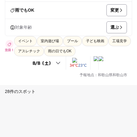
変更
雨でもOK
選ぶ
対象年齢
イベント
室内遊び場
プール
子ども映画
工場見学
注目！
アスレチック
雨の日でもOK
34°C
23°C
予報地点：和歌山県和歌山市
28件のスポット