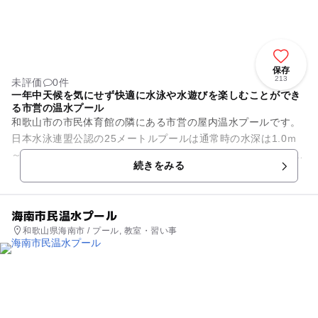
保存
213
未評価
0件
一年中天候を気にせず快適に水泳や水遊びを楽しむことができ
る市営の温水プール
和歌山市の市民体育館の隣にある市営の屋内温水プールです。
日本水泳連盟公認の25メートルプールは通常時の水深は1.0ｍ
～1.2ｍで6コース（幅13メートル）という、本格的に泳ぎを楽
続きをみる
しみたい方に...
海南市民温水プール
和歌山県海南市 / プール, 教室・習い事