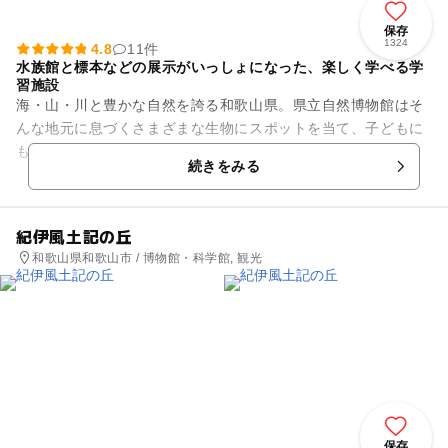
保存
1324
4.8
11件
水族館と標本などの展示がいっしょになった、楽しく学べる学
習施設
海・山・川と豊かな自然を誇る和歌山県。県立自然博物館はそ
んな地元に息づくさまざまな生物にスポットを当て、子どもに
もわかりやすく解説してくれるスポットです。大きく2つに分
続きをみる
かれているこちらの展示室は...
紀伊風土記の丘
和歌山県和歌山市 / 博物館・科学館, 観光
保存