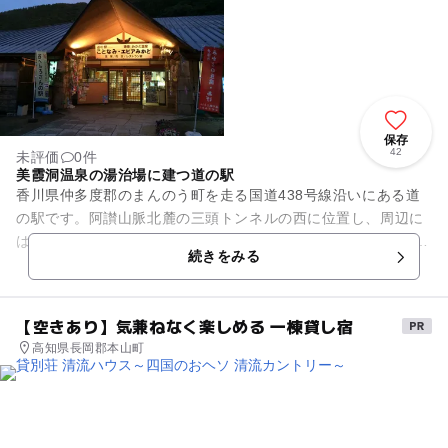
保存
42
未評価
0件
美霞洞温泉の湯治場に建つ道の駅
香川県仲多度郡のまんのう町を走る国道438号線沿いにある道
の駅です。阿讃山脈北麓の三頭トンネルの西に位置し、周辺に
は山里の情緒が漂う美霞洞温泉の湯治場となっています。 敷地
続きをみる
内の「エピアみか...
【空きあり】気兼ねなく楽しめる 一棟貸し宿
高知県長岡郡本山町