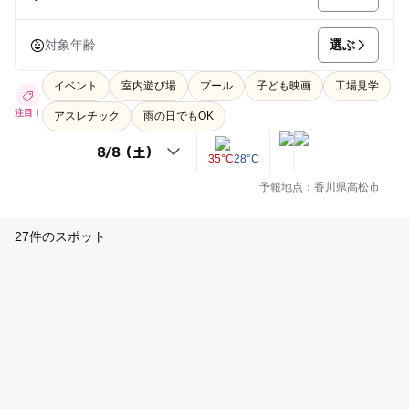
選ぶ
対象年齢
イベント
室内遊び場
プール
子ども映画
工場見学
注目！
アスレチック
雨の日でもOK
35°C
28°C
予報地点：香川県高松市
27件のスポット