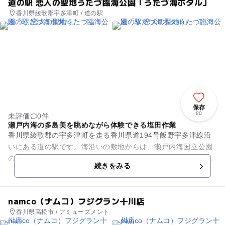
道の駅 恋人の聖地うたづ臨海公園「うたづ海ホタル」
香川県綾歌郡宇多津町 / 道の駅
保存
80
未評価
0件
瀬戸内海の多島美を眺めながら体験できる塩田作業
香川県綾歌郡の宇多津町を走る香川県道194号飯野宇多津線沿
いにある道の駅です。海沿いの敷地からは、瀬戸内海国立公園
の中でも、多島美の景観が美しいと言われる塩飽諸島をはじ
続きをみる
め、瀬戸大橋の眺望が広がり...
namco（ナムコ）フジグラン十川店
香川県高松市 / アミューズメント