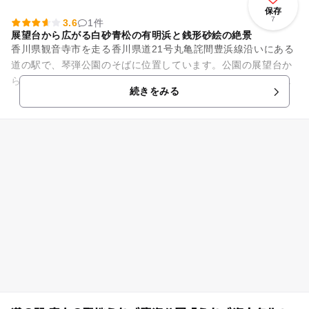
保存
7
3.6
1件
展望台から広がる白砂青松の有明浜と銭形砂絵の絶景
香川県観音寺市を走る香川県道21号丸亀詫間豊浜線沿いにある
道の駅で、琴弾公園のそばに位置しています。公園の展望台か
らは白砂青松の有明浜と銭形砂絵の絶景が広がります。実際に
続きをみる
は楕円形の銭形が、敷地内...