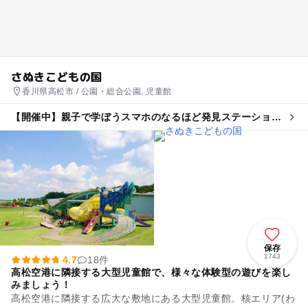
さぬきこどもの国
香川県高松市 / 公園・総合公園, 児童館
【開催中】親子で学ぼうスマホのなるほど発見ステーション
8/30さぬきこどもの国
保存
1743
4.7
18件
高松空港に隣接する大型児童館で、様々な体験型の遊びを楽し
みましょう！
高松空港に隣接する広大な敷地にある大型児童館。核エリア(わ