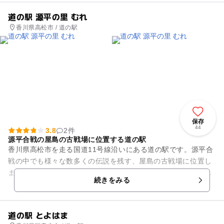
道の駅 源平の里 むれ
香川県高松市 / 道の駅
保存
44
3.8
2件
源平合戦の屋島の古戦場に位置する道の駅
香川県高松市を走る国道11号線沿いにある道の駅です。源平合
戦の中でも様々な数多くの伝説を残す、屋島の古戦場に位置し
ます。周辺には、風光明媚な瀬戸内海の眺望が広がります。敷
続きをみる
地内には、最高級石材とい...
道の駅 とよはま