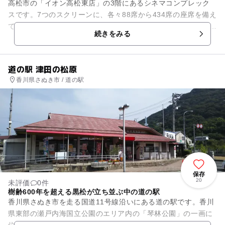
高松市の「イオン高松東店」の3階にあるシネマコンプレック
スです。7つのスクリーンに、各々88席から434席の座席を備え
ています。最も大きな1番スクリーンと座席数246席の6番の2つ
続きをみる
のスクリーンに...
道の駅 津田の松原
香川県さぬき市 / 道の駅
保存
20
未評価
0件
樹齢600年を超える黒松が立ち並ぶ中の道の駅
香川県さぬき市を走る国道11号線沿いにある道の駅です。香川
県東部の瀬戸内海国立公園のエリア内の「琴林公園」の一画に