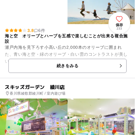
保存
233
3.8
6件
海と空 オリーブとハーブを五感で楽しむことが出来る複合施
設
瀬戸内海を見下ろす小高い丘の2,000本のオリーブに囲まれ
た、青い海と空・緑のオリーブ・白い雲のコントラストが美し
い道の駅。 ―人気！！見どころポイント― ◆まるで地中海を
続きをみる
思わせる『ギリ...
スキッズガーデン 綾川店
香川県綾歌郡綾川町 / 室内遊び場