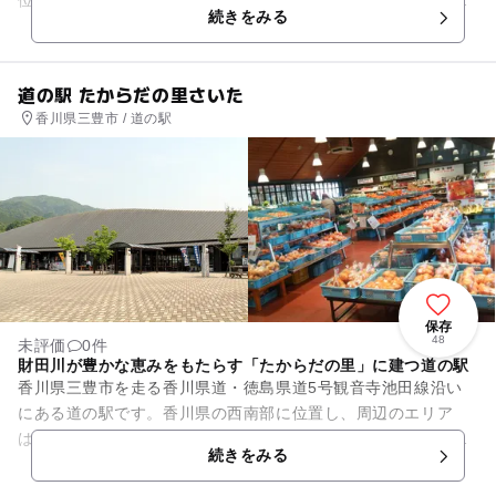
位置します。周辺は江戸時代には、年貢米の積み出し港となっ
続きをみる
ていた津田港を中心に栄え...
道の駅 たからだの里さいた
香川県三豊市 / 道の駅
保存
48
未評価
0件
財田川が豊かな恵みをもたらす「たからだの里」に建つ道の駅
香川県三豊市を走る香川県道・徳島県道5号観音寺池田線沿い
にある道の駅です。香川県の西南部に位置し、周辺のエリア
は、古くから財田川が豊かな恵みをもたらす「たからだの里」
続きをみる
と呼ばれてきました。敷地内に...