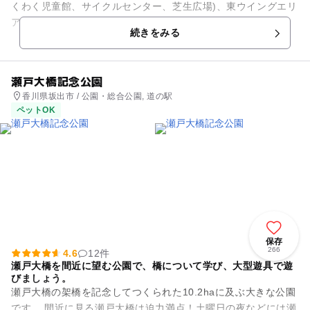
くわく児童館、サイクルセンター、芝生広場)、東ウイングエリ
ア、西ウイングエリアの3つのエリアで構成されていて、多様
続きをみる
な体験型の遊びが楽しめ...
瀬戸大橋記念公園
香川県坂出市 / 公園・総合公園, 道の駅
ペットOK
保存
266
4.6
12件
瀬戸大橋を間近に望む公園で、橋について学び、大型遊具で遊
びましょう。
瀬戸大橋の架橋を記念してつくられた10.2haに及ぶ大きな公園
です。 間近に見る瀬戸大橋は迫力満点！土曜日の夜などには瀬