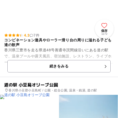
保存
1172
4.3
7件
コンビネーション遊具やローラー滑り台の周りに溢れる子ども
達の歓声
香川県三豊市を走る県道48号善通寺詫間線沿いにある道の駅
で、温泉プールや露天風呂、宿泊施設、レストラン、ライブホ
ールもあります。 隣接する弥谷山ふれあいの森公園は、四国霊
続きをみる
場71番札所弥谷寺のふ...
道の駅 小豆島オリーブ公園
香川県小豆郡小豆島町 / 公園・総合公園, 温泉・銭湯, 道の駅