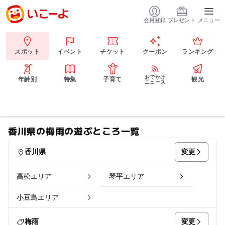
会員登録
プレゼント
メニュー
スポット
イベント
チケット
クーポン
ランキング
おでかけ
年齢別
特集
子育て
観光
ニュース
香川県の梅雨の遊ぶところ一覧
変更
香川県
高松エリア
琴平エリア
小豆島エリア
変更
梅雨