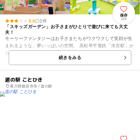
保存
203
3.0
2件
「スキッズガーデン」お子さまがひとりで遊びに来ても大丈
夫！
モーリーファンタジーはお子さまたちがワクワクして笑顔が生
まれるような、夢いっぱいの空間。 高松琴平電鉄「滝宮駅」か
ら徒歩12分ほどのイオンモール綾川に出店しています。 ショッ
続きをみる
ピングセンター内...
道の駅 ことひき
香川県観音寺市 / 道の駅