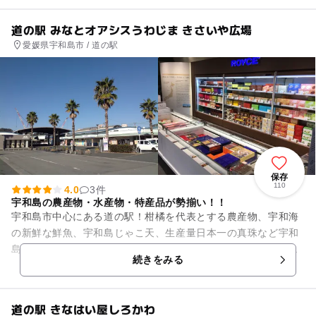
道の駅 みなとオアシスうわじま きさいや広場
愛媛県宇和島市 / 道の駅
保存
110
4.0
3件
宇和島の農産物・水産物・特産品が勢揃い！！
宇和島市中心にある道の駅！柑橘を代表とする農産物、宇和海
の新鮮な鮮魚、宇和島じゃこ天、生産量日本一の真珠など宇和
島の特産品が勢揃い！！フードコートでは郷土料理「宇和島鯛
続きをみる
めし」を味わうことができま...
道の駅 きなはい屋しろかわ