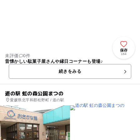
保存
164
未評価
0件
昔懐かしい駄菓子屋さんや縁日コーナーも登場♪
続きをみる
道の駅 虹の森公園まつの
愛媛県北宇和郡松野町 / 道の駅