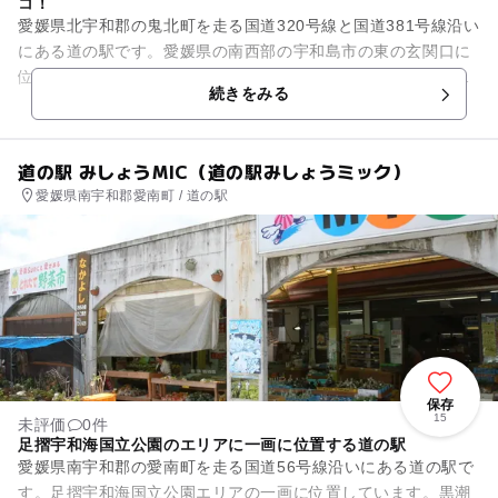
コ！
愛媛県北宇和郡の鬼北町を走る国道320号線と国道381号線沿い
にある道の駅です。愛媛県の南西部の宇和島市の東の玄関口に
位置し、四国山地の支脈に囲まれた農山村地帯が広がります。
続きをみる
周辺のエリアは、足摺...
道の駅 みしょうMIC（道の駅みしょうミック）
愛媛県南宇和郡愛南町 / 道の駅
保存
15
未評価
0件
足摺宇和海国立公園のエリアに一画に位置する道の駅
愛媛県南宇和郡の愛南町を走る国道56号線沿いにある道の駅で
す。足摺宇和海国立公園エリアの一画に位置しています。黒潮