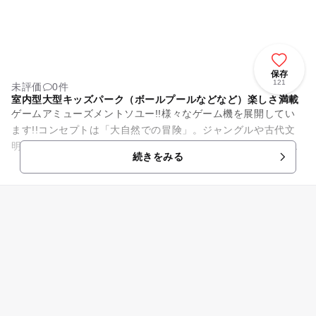
保存
121
未評価
0件
室内型大型キッズパーク（ボールプールなどなど）楽しさ満載
ゲームアミューズメントソユー!!様々なゲーム機を展開してい
ます!!コンセプトは「大自然での冒険」。ジャングルや古代文
明、遺跡をモチーフにした内装は、まるで探検家になった気
続きをみる
分。大人も子供もワクワク...