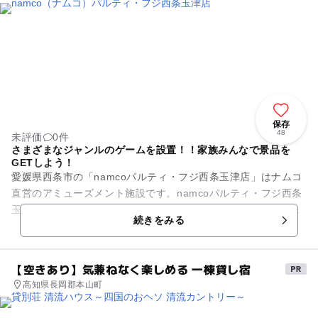
保存
48
未評価
0件
さまざまなジャンルのゲームを設置！！家族みんなで景品を
GETしよう！
愛媛県西条市の「namcoパルティ・フジ西条玉津店」はナムコ
直営のアミューズメント施設です。namcoパルティ・フジ西条
玉津店の下の階にはドン・キホーテさん・１００円均一のダイ
続きをみる
ソーさんという事も...
【空きあり】気兼ねなく楽しめる 一棟貸し宿
高知県長岡郡本山町