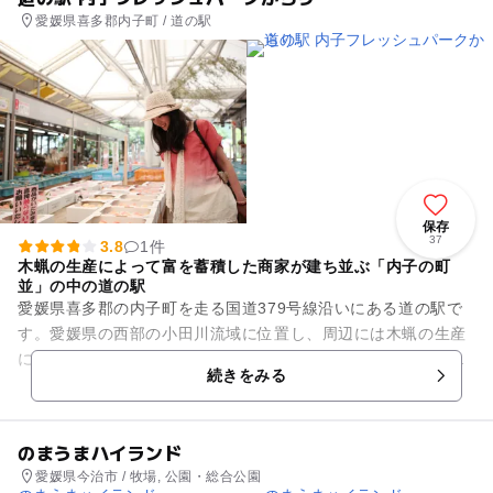
愛媛県喜多郡内子町 / 道の駅
保存
37
3.8
1件
木蝋の生産によって富を蓄積した商家が建ち並ぶ「内子の町
並」の中の道の駅
愛媛県喜多郡の内子町を走る国道379号線沿いにある道の駅で
す。愛媛県の西部の小田川流域に位置し、周辺には木蝋の生産
によって富を蓄積した商家が建ち並ぶ「内子の町並」が広がり
続きをみる
ます。敷地内の特産物直売...
のまうまハイランド
愛媛県今治市 / 牧場, 公園・総合公園