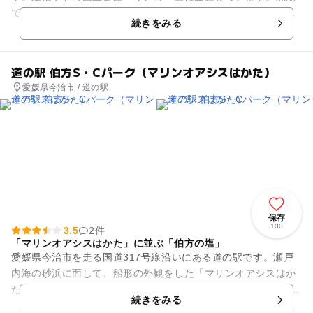
で洗われる宇和海で獲れたばかりの新鮮な海産物や、果汁たっ
続きをみる
ぷりの柑橘類など、バラエ...
道の駅 伯方S・Cパーク（マリンオアシスはかた）
愛媛県今治市 / 道の駅
保存
100
3.5
2件
「マリンオアシスはかた」に並ぶ「伯方の塩」
愛媛県今治市を走る国道317号線沿いにある道の駅です。瀬戸
内海の砂浜に面して、船形の外観をした「マリンオアシスはか
た」が建ちます。敷地内には、1000人規模のシアターホールを
続きをみる
備えた町民会館をはじ...