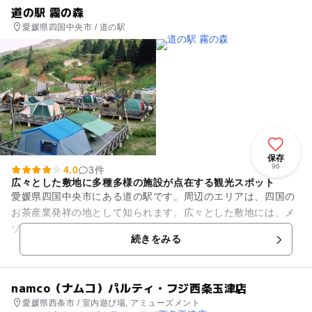
道の駅 霧の森
愛媛県四国中央市 / 道の駅
保存
96
4.0
3件
広々とした敷地に多種多様の施設が点在する観光スポット
愛媛県四国中央市にある道の駅です。周辺のエリアは、四国の
お茶産業発祥の地として知られます。広々とした敷地には、メ
ゾネット風の「霧の森コテージ」、大浴場やサウナを設けた
続きをみる
「霧の森交湯～館」、新宮茶に...
namco（ナムコ）パルティ・フジ西条玉津店
愛媛県西条市 / 室内遊び場, アミューズメント