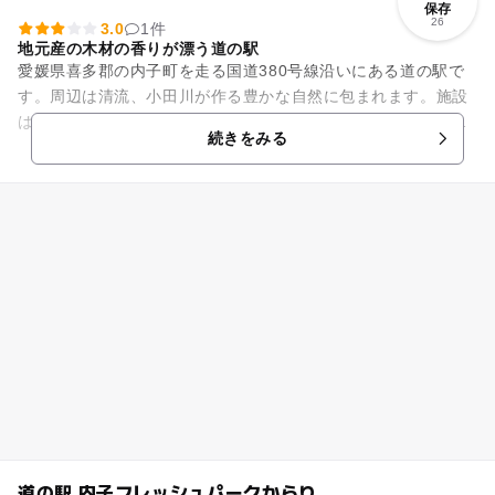
保存
26
3.0
1件
地元産の木材の香りが漂う道の駅
愛媛県喜多郡の内子町を走る国道380号線沿いにある道の駅で
す。周辺は清流、小田川が作る豊かな自然に包まれます。施設
は、地元特産の木材をふんだんに使った木造の建物で、木の香
続きをみる
りが漂います。特産物販売...
道の駅 内子フレッシュパークからり