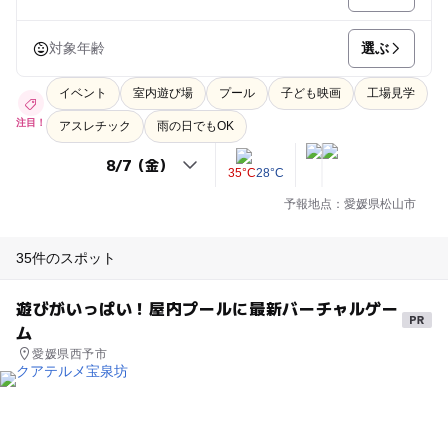
選ぶ
対象年齢
イベント
室内遊び場
プール
子ども映画
工場見学
注目！
アスレチック
雨の日でもOK
35°C
28°C
予報地点：愛媛県松山市
35件のスポット
遊びがいっぱい！屋内プールに最新バーチャルゲー
ム
愛媛県西予市