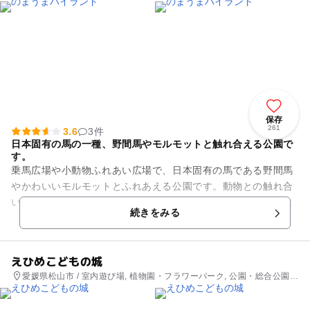
保存
261
3.6
3件
日本固有の馬の一種、野間馬やモルモットと触れ合える公園で
す。
乗馬広場や小動物ふれあい広場で、日本固有の馬である野間馬
やかわいいモルモットとふれあえる公園です。動物との触れ合
いを通じて、命の大切さを実感することができるのではないで
続きをみる
しょうか。 ほかに、まき...
えひめこどもの城
愛媛県松山市 / 室内遊び場, 植物園・フラワーパーク, 公園・総合公園,
レストラン・カフェ