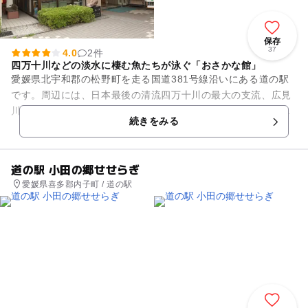
保存
37
4.0
2件
四万十川などの淡水に棲む魚たちが泳ぐ「おさかな館」
愛媛県北宇和郡の松野町を走る国道381号線沿いにある道の駅
です。周辺には、日本最後の清流四万十川の最大の支流、広見
川が流れ、優れた自然景観や貴重な生態系が残っています。天
続きをみる
然ウナギや川ガニ、鮎など...
道の駅 小田の郷せせらぎ
愛媛県喜多郡内子町 / 道の駅