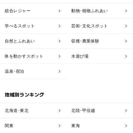
果物狩り・収穫体験
博物館・科学館
総合レジャー
動物･植物ふれあい
工場見学
体験施設
学べるスポット
芸術･文化スポット
アスレチック
公園・総合公園
自然とふれあい
収穫･農業体験
温泉・銭湯
ホテル・旅館
体を動かすスポット
水遊び場
道の駅
観光
温泉･宿泊
地域別ランキング
北海道･東北
北陸･甲信越
関東
東海