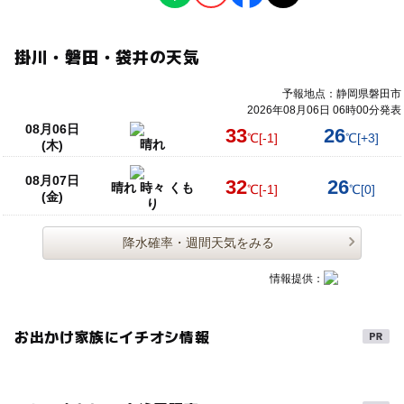
掛川・磐田・袋井の天気
予報地点：静岡県磐田市
2026年08月06日 06時00分発表
08月06日
33
26
℃
[-1]
℃
[+3]
晴れ
(木)
08月07日
32
26
晴れ 時々 くも
℃
[-1]
℃
[0]
(金)
り
降水確率・週間天気をみる
情報提供：
お出かけ家族にイチオシ情報