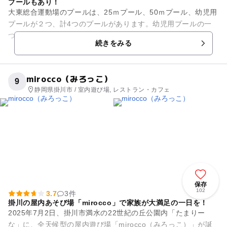
プールもあり！
大東総合運動場のプールは、25ｍプール、50ｍプール、幼児用
プールが２つ、計4つのプールがあります。幼児用プールの一
つには6ｍのすべりだいがついており、子供も十分に楽しむこ
続きをみる
とが出来ます。また屋外...
mirocco（みろっこ）
9
静岡県掛川市 / 室内遊び場, レストラン・カフェ
保存
102
3.7
3件
掛川の屋内あそび場「mirocco」で家族が大満足の一日を！
2025年7月2日、掛川市満水の22世紀の丘公園内「たまりー
な」に、全天候型の屋内遊び場「mirocco（みろっこ）」が誕