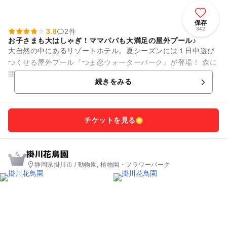
保存
342
3.8
2件
お子さまも大はしゃぎ！ママパパも大満足の屋外プール♪
大自然の中にあるリゾートホテル。夏シーズンには１日中遊び
つくせる屋外プール『つま恋ウォーターパーク』が登場！ 森に
囲まれた開放的な空間にある4つのプールと3つのスライダーは
続きをみる
子供から大人まで家族み...
チケットを見る
掛川花鳥園
2
静岡県掛川市 / 動物園, 植物園・フラワーパーク