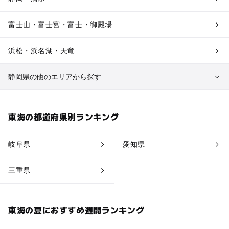
富士山・富士宮・富士・御殿場
浜松・浜名湖・天竜
静岡県の他のエリアから探す
三島・沼津
東海の都道府県別ランキング
中伊豆・西伊豆・南伊豆
岐阜県
愛知県
伊東・下田・伊豆白浜・東伊豆
三重県
焼津・御前崎
大井川・寸又峡・川根
東海の夏におすすめ週間ランキング