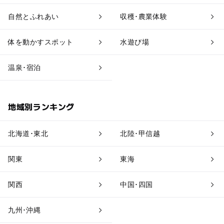
アスレチック
公園・総合公園
自然とふれあい
収穫･農業体験
温泉・銭湯
ホテル・旅館
体を動かすスポット
水遊び場
道の駅
観光
温泉･宿泊
地域別ランキング
北海道･東北
北陸･甲信越
関東
東海
関西
中国･四国
九州･沖縄