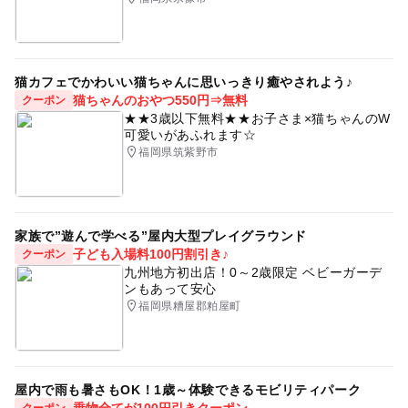
猫カフェでかわいい猫ちゃんに思いっきり癒やされよう♪
猫ちゃんのおやつ550円⇒無料
クーポン
★★3歳以下無料★★お子さま×猫ちゃんのW
可愛いがあふれます☆
福岡県筑紫野市
家族で”遊んで学べる”屋内大型プレイグラウンド
子ども入場料100円割引き♪
クーポン
九州地方初出店！0～2歳限定 ベビーガーデ
ンもあって安心
福岡県糟屋郡粕屋町
屋内で雨も暑さもOK！1歳～体験できるモビリティパーク
乗物全てが100円引きクーポン
クーポン