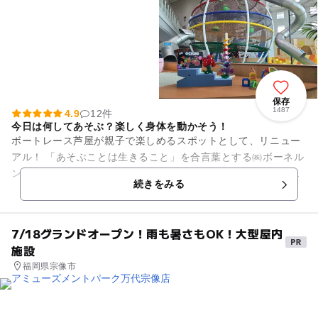
保存
1487
4.9
12件
今日は何してあそぶ？楽しく身体を動かそう！
ボートレース芦屋が親子で楽しめるスポットとして、リニュー
アル！ 「あそぶことは生きること」を合言葉とする㈱ボーネル
ンドがプロデュースする屋内型のあそび場が新たに誕生しまし
続きをみる
た！ 【Mooo...
7/18グランドオープン！雨も暑さもOK！大型屋内
施設
福岡県宗像市