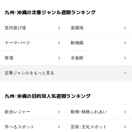
九州･沖縄の定番ジャンル週間ランキング
室内遊び場
遊園地
テーマパーク
動物園
牧場
水族館
定番ジャンルをもっと見る
植物園・フラワーパーク
自然景観
九州･沖縄の目的別人気週間ランキング
果物狩り・収穫体験
博物館・科学館
総合レジャー
動物･植物ふれあい
工場見学
体験施設
学べるスポット
芸術･文化スポット