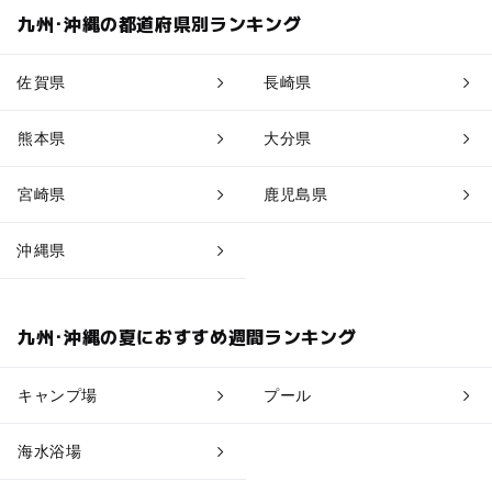
九州･沖縄の都道府県別ランキング
糸島・前原
佐賀県
長崎県
博多・祇園
熊本県
大分県
天神・薬院
宮崎県
鹿児島県
大濠公園・室見（空港線沿線）
沖縄県
九州･沖縄の夏におすすめ週間ランキング
キャンプ場
プール
海水浴場