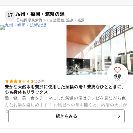
九州・福岡・筑紫の湯
17
福岡県筑紫野市 / 自然景観, 温泉・銭湯
保存
200
4.3
2件
豊かな天然水を贅沢に使用した至福の湯！豊潤なひとときに、
心も身体もリラックス
遊・健・美・食をテーマにした筑紫の湯はテレビを見ながら色
んなお湯を楽しめます！ お風呂への扉を開くと、内湯の天井が
高く、開放的空間が広がっていて、昼間は日光がよく入るので
続きをみる
リラックス効果絶大。 ...