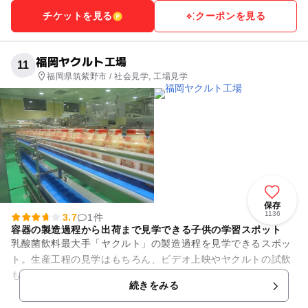
チケットを見る
クーポンを見る
福岡ヤクルト工場
11
福岡県筑紫野市 / 社会見学, 工場見学
保存
1136
3.7
1件
容器の製造過程から出荷まで見学できる子供の学習スポット
乳酸菌飲料最大手「ヤクルト」の製造過程を見学できるスポッ
ト。生産工程の見学はもちろん、ビデオ上映やヤクルトの試飲
も♪ 嬉しいのは１名から工場見学が可能なこと。もちろん家族
続きをみる
連れで訪れるのもOKです...