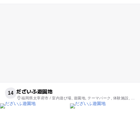
だざいふ遊園地
14
福岡県太宰府市 / 室内遊び場, 遊園地, テーマパーク, 体験施設, 自
然体験・アクティビティ