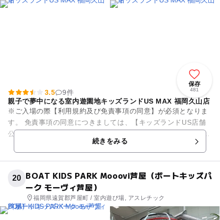
保存
481
3.5
9件
親子で夢中になる室内遊園地キッズランドUS MAX 福岡久山店
※ご入場の際【利用規約及び免責事項の同意】が必須となりま
す。 免責事項の同意につきましては、【キッズランドUS店舗
公式LINEアカウントのメニュー】からのご確認、または【店舗
続きをみる
カウンター】にて確...
BOAT KIDS PARK Mooovi芦屋（ボートキッズパ
20
ーク モーヴィ芦屋）
福岡県遠賀郡芦屋町 / 室内遊び場, アスレチック