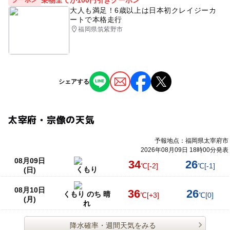
大人も満足！6歳以上は日本初クレイジーカ
ートで本格走行
福岡県筑紫野市
シェアする
太宰府・宗像の天気
予報地点：福岡県太宰府市
2026年08月09日 18時00分発表
08月09日
34
26
℃
[-2]
℃
[-1]
くもり
(日)
08月10日
36
26
くもり のち 晴
℃
[+3]
℃
[0]
(月)
れ
降水確率・週間天気をみる