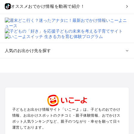
オススメおでかけ情報を動画で紹介！
人気のお出かけ先を探す
全国からプール子連れおでかけスポットを探す
北海道･東北のプールおでかけ
北陸･甲信越のプールおでかけ
関東のプールおでかけ
東海のプールおでかけ
関西のプールおでかけ
中国･四国のプールおでかけ
子どもとお出かけ情報サイト「いこーよ」は、子どものおでかけ
九州･沖縄のプールおでかけ
情報、お出かけスポットのクチコミ・親子体験情報、おでかけス
ポット人気ランキングなど、親子のつながり・幸せを願って日々
運営しております。
定番お出かけスポット