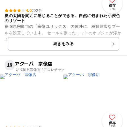
保存
276
4.0
2件
夏の太陽を間近に感じることができる、自然に包まれた小麦色
のリゾート
福岡県宗像市の「宗像ユリックス」の屋外に、種類豊富なプー
ルを設置しています。 セールを張ったヨットのオブジェが浮か
ぶ1周200メートルの流水プール、4枚の葉っぱごとに水深が違
続きをみる
う「クローバー型の...
アクーパ 宗像店
16
福岡県宗像市 / アスレチック
保存
1157