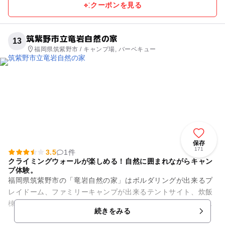
クーポンを見る
筑紫野市立竜岩自然の家
13
福岡県筑紫野市 / キャンプ場, バーベキュー
保存
171
3.5
1件
クライミングウォールが楽しめる！自然に囲まれながらキャン
プ体験。
福岡県筑紫野市の「竜岩自然の家」はボルダリングが出来るプ
レイドーム、ファミリーキャンプが出来るテントサイト、炊飯
棟、ログハウス、運動広場、ファイヤー広場等がある野外活動
続きをみる
施設です。宝満山や大根地山...