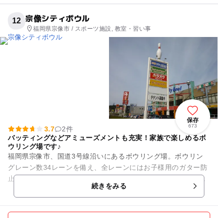
宗像シティボウル
12
福岡県宗像市 / スポーツ施設, 教室・習い事
保存
673
3.7
2件
バッティングなどアミューズメントも充実！家族で楽しめるボ
ウリング場です♪
福岡県宗像市、国道3号線沿いにあるボウリング場。ボウリン
グレーン数34レーンを備え、全レーンにはお子様用のガター防
止レーンを設置しています。ボールシューターや小さなお子様
続きをみる
でも投球できる軽いボール...