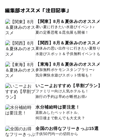
編集部オススメ「注目記事」
【関東】8月＆夏休みのオススメ
暑い夏に行きたい水遊びイベント♪
夏の定番恐竜＆昆虫展も開催！
【関西】8月＆夏休みのオススメ
夏休みの思い出作りに行きたい夏祭り
水遊びスポット＆子供無料イベントも
【東海】8月＆夏休みのオススメ
参加無料ポケモンスタンプラリー♪
気分爽快水遊びスポット情報も！
いこーよおすすめ【早割プラン】
ファミリー向け人気ホテルも！
旅行の予約は早めが断然お得♪
水分補給時は要注意！
直飲みしたペットボトル、
何日後まで飲んでも大丈夫？
全国のお得なフリーきっぷ15選
子供50円均一の切符から