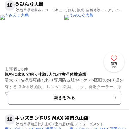
うみんぐ大島
18
福岡県宗像市 / バーベキュー, 釣り, 観光, 自然体験・アクティビ
ティ
保存
133
未評価
0件
気軽に家族で釣り体験♪人気の海洋体験施設
最大175名収容可能な釣り専用防波堤やイケス6区画の釣り堀を
有する海洋体験施設。レンタル釣具、エサ、発泡クーラー、氷
などが常備されているので手ぶらで行けちゃう！ 転落防止柵
続きをみる
や救命梯子、救命浮環を...
キッズランドUS MAX 福岡久山店
19
福岡県糟屋郡久山町 / 室内遊び場, アミューズメント