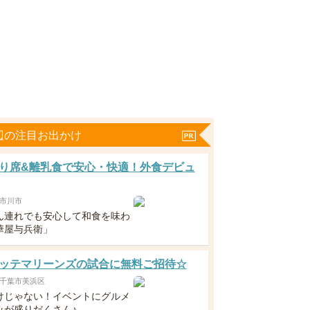
辺の注目お出かけ
り席&離乳食で安心・快適！外食デビュ
市川市
ん連れでも安心して和食を味わ
華屋与兵衛」
ッテマリーンズの試合に無料ご招待☆
千葉市美浜区
けじゃない！イベントにグルメ
みが盛りだくさん♪