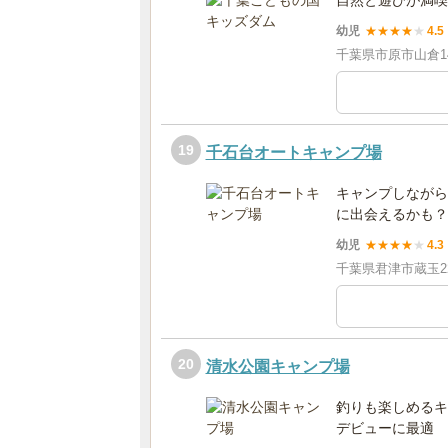
自然と遊びが満喫
幼児
★
★
★
★
★
4.5
千葉県市原市山倉14
19
千石台オートキャンプ場
キャンプしながら
に出会えるかも？
幼児
★
★
★
★
★
4.3
千葉県君津市蔵玉224
20
清水公園キャンプ場
釣りも楽しめるキ
デビューに最適