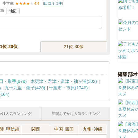
小学生
★
★
★
★
★
4.4
[
口コミ 3件
]
06
地図
11位-20位
21位-30位
編集部
・取手(979)
木更津・君津・富津・袖ヶ浦(302)
)
九十九里・銚子(420)
千葉市・市原(1746)
64)
かけ人気ランキング
年間おでかけ人気ランキング
陸･甲信越
関西
中国･四国
九州･沖縄