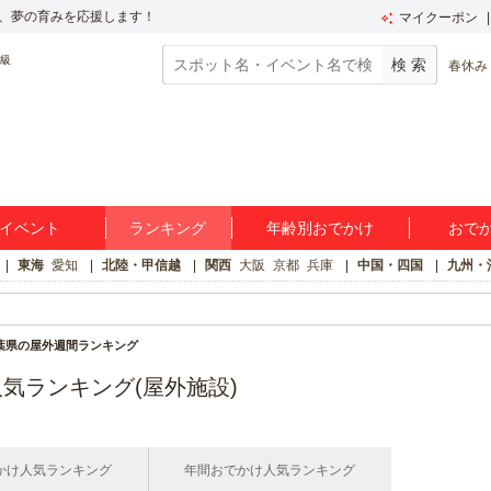
、夢の育みを応援します！
マイクーポン
春休み
イベント
ランキング
年齢別おでかけ
おで
東海
愛知
北陸・甲信越
関西
大阪
京都
兵庫
中国・四国
九州・
葉県の屋外週間ランキング
気ランキング(屋外施設)
かけ人気ランキング
年間おでかけ人気ランキング