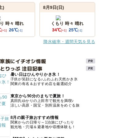
土)
8月9日(日)
り 時々 晴れ
くもり 時々 晴れ
℃
26℃
34℃
25℃
[+1]
[-1]
[+1]
[-1]
降水確率・週間天気を見る
け家族にイチオシ情報
とりっぷ 注目記事
暑い日はひんやりかき氷！
子供が笑顔になる♪ふわふわ天然かき氷
関東の有名＆おすすめ店を厳選紹介
東京から90分のまちで夏旅！
真田氏ゆかりの上田市で観光を満喫♪
涼しい高原・国宝・別所温泉をめぐる旅
8月の親子旅おすすめ情報
関東からの日帰り～1泊旅にぴったり
観光地・穴場＆避暑地や収穫体験も！