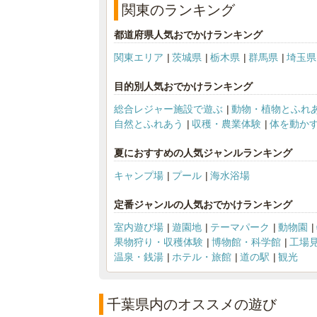
関東のランキング
都道府県人気おでかけランキング
関東エリア
茨城県
栃木県
群馬県
埼玉県
目的別人気おでかけランキング
総合レジャー施設で遊ぶ
動物・植物とふれ
自然とふれあう
収穫・農業体験
体を動か
夏におすすめの人気ジャンルランキング
キャンプ場
プール
海水浴場
定番ジャンルの人気おでかけランキング
室内遊び場
遊園地
テーマパーク
動物園
果物狩り・収穫体験
博物館・科学館
工場
温泉・銭湯
ホテル・旅館
道の駅
観光
千葉県内のオススメの遊び