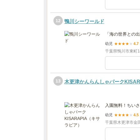
12
鴨川シーワールド
「海の世界との出
幼児
★
★
★
★
★
4.7
千葉県鴨川市東町146
13
木更津かんらんしゃパークKISAR
入園無料！ちいさ
幼児
★
★
★
★
★
4.5
千葉県木更津市金田