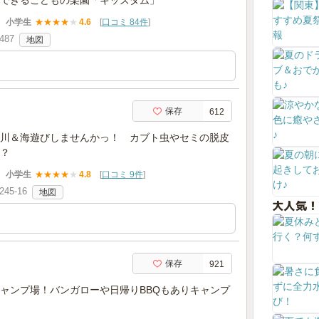
できるこどもの楽園「キッズダム」
小学生
★
★
★
★
★
4.6
[
口コミ 84件
]
87
地図
保存
612
川＆海遊びしませんかっ！ カブト虫やセミの脱皮
？
小学生
★
★
★
★
★
4.8
[
口コミ 9件
]
5-16
地図
大人気！
保存
921
ャンプ場！バンガローや日帰りBBQもありキャンプ