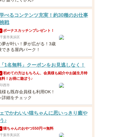
学べるコンテンツ充実！約30種のお仕事
挑戦
ボーナスカッチンプレゼント！
ン
千葉市美浜区
の夢が叶い！夢が広がる！3歳
験できる屋内パーク！
「1名無料」クーポンをお見逃しなく！
初めての方はもちろん、会員様も紹介やお誕生月特
ン
無料！お得に遊ぼう♪
印西市
員様も既存会員様も利用OK！
ン詳細をチェック
ェでかわいい猫ちゃんに思いっきり癒や
う♪
猫ちゃんのおやつ550円⇒無料
ン
千葉市美浜区