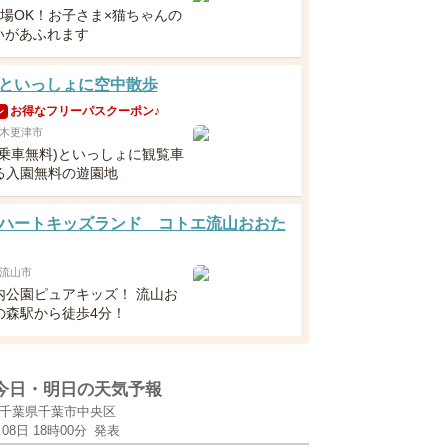
入場OK！お子さま×猫ちゃんの
いがあふれます
といっしょに空中散歩
お得なフリーパスクーポン♪
ン
木更津市
(乗車無料)といっしょに観覧車
る入園無料の遊園地
ハートキッズランド コトエ流山おおた
流山市
内公園ピュアキッズ！ 流山お
の森駅から徒歩4分！
今日・明日の天気予報
千葉県千葉市中央区
月08日 18時00分
発表