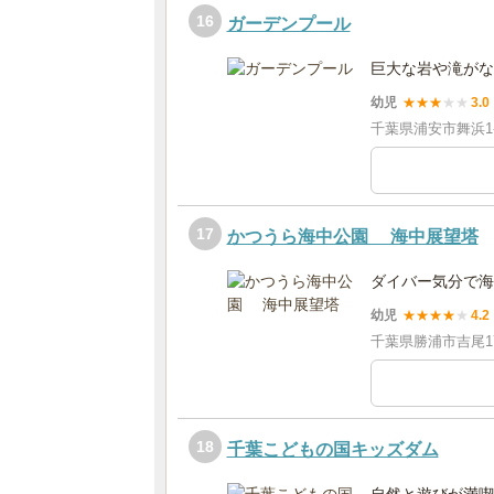
16
ガーデンプール
巨大な岩や滝がな
幼児
★
★
★
★
★
3.0
千葉県浦安市舞浜1-
17
かつうら海中公園 海中展望塔
ダイバー気分で海
幼児
★
★
★
★
★
4.2
千葉県勝浦市吉尾1
18
千葉こどもの国キッズダム