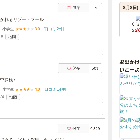
8月8日(
保存
176
がれるリゾートプール
くも
小学生
★
★
★
★
★
3.0
[
口コミ 2件
]
35
9
地図
お出か
いこーよ
保存
503
中探検♪
小学生
★
★
★
★
★
4.0
[
口コミ 14件
]
74
地図
保存
6,329