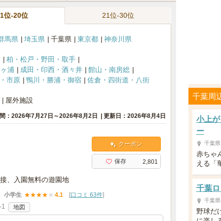
11位-20位
21位-30位
群馬県
埼玉県
千葉県
東京都
神奈川県
安
柏・松戸・野田・取手
袖ヶ浦
成田・印西・酒々井
館山・南房総
・市原
鴨川・勝浦・御宿
佐倉・四街道・八街
千葉周
屋外施設
間：2026年7月27日～2026年8月2日
更新日：2026年8月4日
小上が
ー
千葉県
クーポン
赤ちゃ
保存
2,801
える「
接、入園無料の遊園地
千葉ロ
小学生
★
★
★
★
★
4.1
[
口コミ 63件
]
千葉県
1
地図
野球だ
に楽し