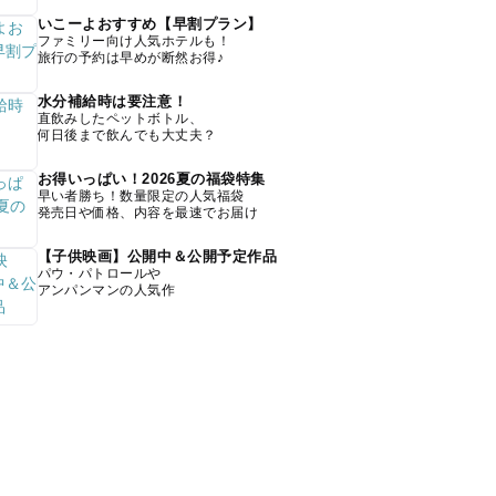
いこーよおすすめ【早割プラン】
ファミリー向け人気ホテルも！
旅行の予約は早めが断然お得♪
水分補給時は要注意！
直飲みしたペットボトル、
何日後まで飲んでも大丈夫？
お得いっぱい！2026夏の福袋特集
早い者勝ち！数量限定の人気福袋
発売日や価格、内容を最速でお届け
【子供映画】公開中＆公開予定作品
パウ・パトロールや
アンパンマンの人気作