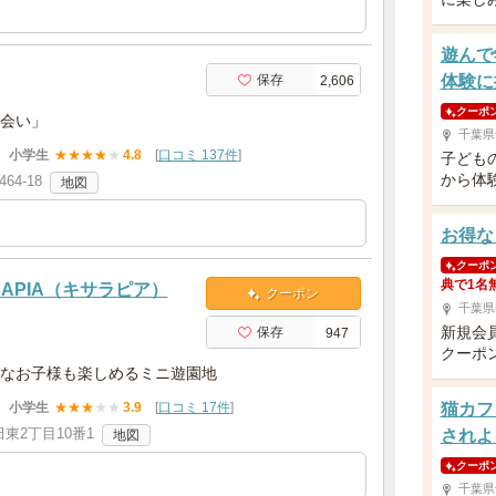
遊んで
保存
体験に
2,606
クーポ
会い」
千葉県
小学生
★
★
★
★
★
4.8
[
口コミ 137件
]
子ども
から体
4-18
地図
お得な
クーポ
典で1名
APIA（キサラピア）
クーポン
千葉県
新規会
保存
947
クーポ
なお子様も楽しめるミニ遊園地
小学生
★
★
★
★
★
3.9
[
口コミ 17件
]
猫カフ
東2丁目10番1
されよ
地図
クーポ
千葉県