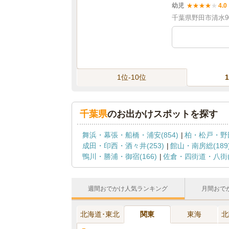
幼児
★
★
★
★
★
4.0
千葉県野田市清水9
1位-10位
千葉県
のお出かけスポットを探す
舞浜・幕張・船橋・浦安(854)
柏・松戸・野田
成田・印西・酒々井(253)
館山・南房総(189
鴨川・勝浦・御宿(166)
佐倉・四街道・八街(1
週間おでかけ人気ランキング
月間おで
北海道･東北
関東
東海
北