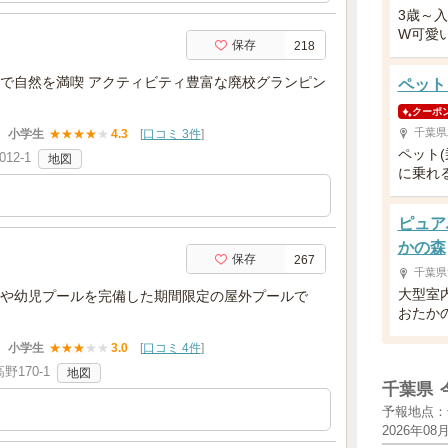
3歳～
W可愛
保存
218
で自然を満喫 アクティビティ豊富な廃校グランピン
ペット
クーポ
千葉県
小学生
★
★
★
★
★
4.3
[
口コミ 3件
]
ペット
2-1
地図
に乗れ
ピュア
かの森
保存
267
千葉県
大型室
や幼児プールを完備した期間限定の屋外プールで
おたか
小学生
★
★
★
★
★
3.0
[
口コミ 4件
]
170-1
地図
千葉県
予報地点：
2026年08