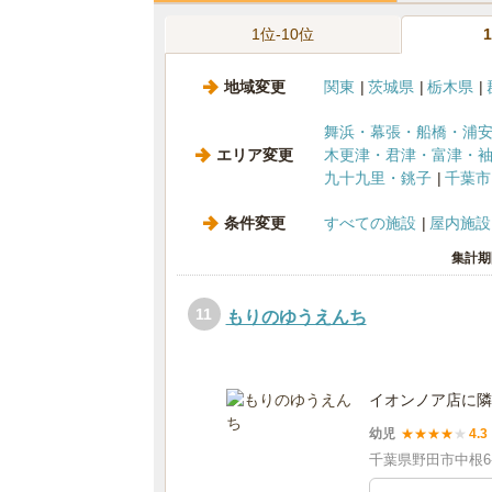
1位-10位
地域変更
関東
茨城県
栃木県
舞浜・幕張・船橋・浦
エリア変更
木更津・君津・富津・
九十九里・銚子
千葉市
条件変更
すべての施設
屋内施設
集計期
11
もりのゆうえんち
イオンノア店に隣
幼児
★
★
★
★
★
4.3
千葉県野田市中根6-