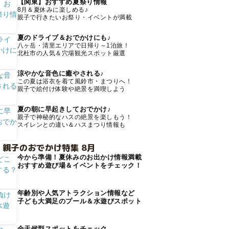
【関東】おすすめ夏祭り情報
8月＆夏休みに楽しめる♪
親子で行きたいお祭り・イベントが満載
夏のドライブ＆おでかけにも♪
八ヶ岳・清里エリアで日帰り～1泊旅！
北杜市の人気＆穴場観光スポット厳選
涼やかな音色に癒やされる♪
この夏は浴衣を着て風鈴市・まつりへ！
親子で絵付け体験や絶景を満喫しよう
夏の朝に早起きしておでかけ♪
親子で神秘的なハスの絶景を楽しもう！
スイレンとの違い＆ハスまつり情報も
 親子のおでかけ特集 8月
今から準備！夏休みのお出かけ情報満載
おすすめ遊び場＆イベントをチェック！
年齢別や人気アトラクション情報など
子ども大満足のプール＆水遊びスポット
全天候型スポットをチェック