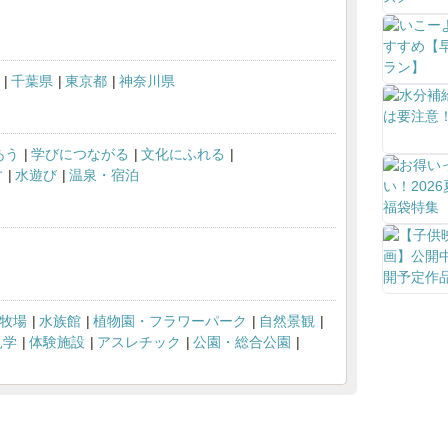
千葉県
東京都
神奈川県
あう
学びにつながる
文化にふれる
す
水遊び
温泉・宿泊
牧場
水族館
植物園・フラワーパーク
自然景観
見学
体験施設
アスレチック
公園・総合公園