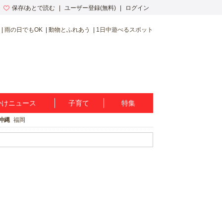
保存/あとで読む
ユーザー登録(無料)
ログイン
雨の日でもOK
動物とふれあう
1日中遊べるスポット
かけニュース
子育て
特集
沖縄
福岡