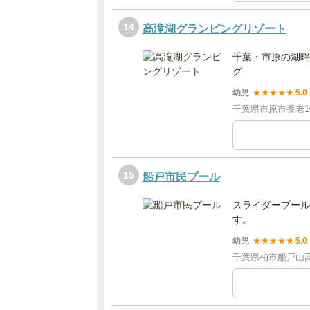
14
高滝湖グランピングリゾート
千葉・市原の湖畔
グ
幼児
★
★
★
★
★
5.0
千葉県市原市養老101
15
船戸市民プール
スライダープール
す。
幼児
★
★
★
★
★
5.0
千葉県柏市船戸山高野