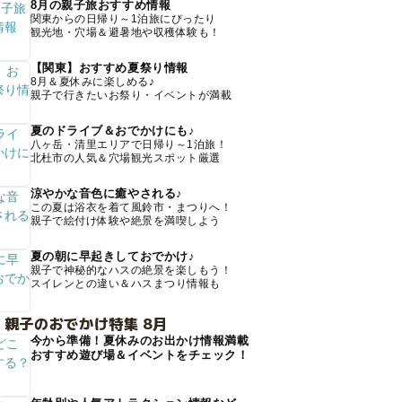
8月の親子旅おすすめ情報
関東からの日帰り～1泊旅にぴったり
観光地・穴場＆避暑地や収穫体験も！
【関東】おすすめ夏祭り情報
8月＆夏休みに楽しめる♪
親子で行きたいお祭り・イベントが満載
夏のドライブ＆おでかけにも♪
八ヶ岳・清里エリアで日帰り～1泊旅！
北杜市の人気＆穴場観光スポット厳選
涼やかな音色に癒やされる♪
この夏は浴衣を着て風鈴市・まつりへ！
親子で絵付け体験や絶景を満喫しよう
夏の朝に早起きしておでかけ♪
親子で神秘的なハスの絶景を楽しもう！
スイレンとの違い＆ハスまつり情報も
 親子のおでかけ特集 8月
今から準備！夏休みのお出かけ情報満載
おすすめ遊び場＆イベントをチェック！