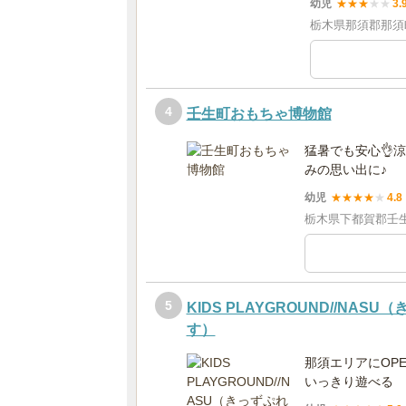
幼児
★
★
★
★
★
3.
栃木県那須郡那須町
4
壬生町おもちゃ博物館
猛暑でも安心👌
みの思い出に♪
幼児
★
★
★
★
★
4.8
栃木県下都賀郡壬生
5
KIDS PLAYGROUND//NA
す）
那須エリアにOP
いっきり遊べる