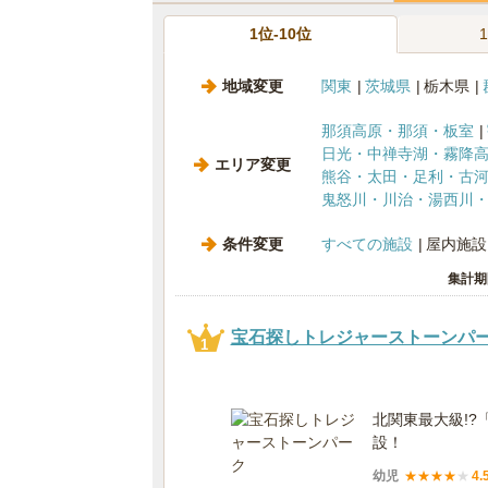
1位-10位
地域変更
関東
茨城県
栃木県
那須高原・那須・板室
日光・中禅寺湖・霧降
エリア変更
熊谷・太田・足利・古
鬼怒川・川治・湯西川
条件変更
すべての施設
屋内施設
集計期
宝石探しトレジャーストーンパ
1
北関東最大級!
設！
幼児
★
★
★
★
★
4.