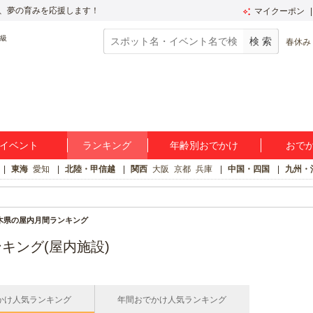
、夢の育みを応援します！
マイクーポン
春休み
イベント
ランキング
年齢別おでかけ
おで
東海
愛知
北陸・甲信越
関西
大阪
京都
兵庫
中国・四国
九州・
木県の屋内月間ランキング
キング(屋内施設)
かけ人気ランキング
年間おでかけ人気ランキング