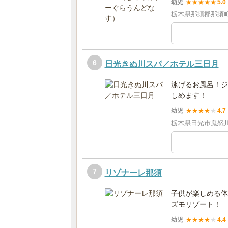
幼児
★
★
★
★
★
5.0
栃木県那須郡那須町
6
日光きぬ川スパ／ホテル三日月
泳げるお風呂！ジ
しめます！
幼児
★
★
★
★
★
4.7
栃木県日光市鬼怒川
7
リゾナーレ那須
子供が楽しめる体
ズモリゾート！
幼児
★
★
★
★
★
4.4