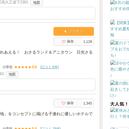
高久乙道下2301
地図
クーポン
保存
1,129
れあえる！ おさるランド＆アニタウン 日光さる
小学生
★
★
★
★
★
5.0
[
口コミ 6件
]
63
地図
大人気！
保存
1,345
地」をコンセプトに掲げる子連れに優しいホテルで
小学生
★
★
★
★
★
5.0
[
口コミ 28件
]