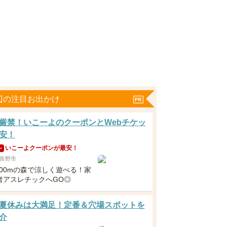
辺の注目お出かけ
厳禁！いこーよのクーポンとWebチケッ
安！
いこーよクーポンが最安！
ン
長野市
200mの森で涼しく遊べる！家
者アスレチックへGO◎
夏休みは大満足！定番＆穴場スポットを
介