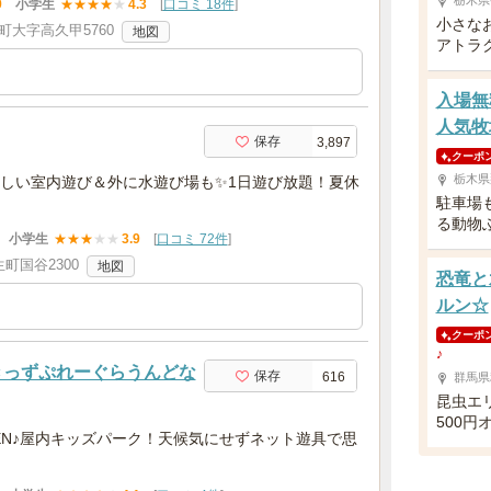
栃木県
9
小学生
★
★
★
★
★
4.3
[
口コミ 18件
]
小さな
大字高久甲5760
地図
アトラ
入場無
人気牧
保存
3,897
クーポ
栃木県
涼しい室内遊び＆外に水遊び場も✨1日遊び放題！夏休
駐車場
る動物
小学生
★
★
★
★
★
3.9
[
口コミ 72件
]
町国谷2300
地図
恐竜と
ルン☆
クーポ
♪
SU（きっずぷれーぐらうんどな
保存
616
群馬県
昆虫エ
500円
EN♪屋内キッズパーク！天候気にせずネット遊具で思