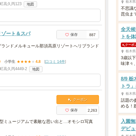
栃木県
高久丙123
地図
不思議
昆虫ま
全天候
リゾート＆スパ
保存
887
トを体
クーポ
りグランドメルキュール那須高原リゾートへリブランド
栃木県
3歳以
0
小学生
★
★
★
★
★
4.8
[
口コミ 14件
]
味津々
高久丙4449-2
地図
8/9
トラ」
栃木県
クーポン
話題の
める！
保存
2,263
入園無
感型ミュージアムで素敵な思い出と…オモシロ写真
デビュ