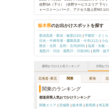
佐野SA（下り）（佐野サービスエリア 下り）
ャーストーンパーク、アクセス急上昇NO.1
栃木県
のお出かけスポットを探す
那須高原・那須・板室(210)
宇都宮・さくら・
日光・中禅寺湖・霧降高原・今市(112)
小山
熊谷・太田・足利・古河(839)
塩原・矢板・大
鬼怒川・川治・湯西川・川俣(96)
真岡・益子
週間おでかけ人気ランキング
月間おで
北海道･東北
関東
東海
北
関東のランキング
都道府県人気おでかけランキング
関東エリア
茨城県
栃木県
群馬県
埼玉県