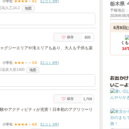
小学生
★
★
★
★
★
4.1
[
口コミ 4件
]
栃木県
高久乙24-2
地図
予報地点：
2026年08
8月8日(
保存
605
くも
ャグジーエリアや滝エリアもあり、大人も子供も楽
34
小学生
★
★
★
★
★
3.5
[
口コミ 8件
]
温泉大原1400
地図
お出か
いこーよ
保存
1,709
験やアクティビティが充実！日本初のアグリツーリ
小学生
★
★
★
★
★
4.0
[
口コミ 3件
]