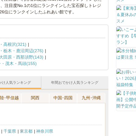
、注目度No.1の1位にランクインした宝石探しトレジ
の26位にランクインしたふれあい館です。
高根沢(321)
・栃木・鹿沼周辺(276)
田原・西那須野(143)
・茂木・馬頭(155)
かけ人気ランキング
年間おでかけ人気ランキング
陸･甲信越
関西
中国･四国
九州･沖縄
千葉県
東京都
神奈川県