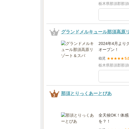
栃木県那須郡那須町
グランドメルキュール那須高原
2
2024年4月よ
オープン！
幼児
★
★
★
★
★
5.
栃木県那須郡那須町
那須とりっくあーとぴあ
3
全天候OK！体
を？！