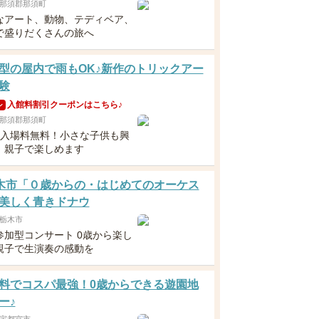
那須郡那須町
なアート、動物、テディベア、
で盛りだくさんの旅へ
型の屋内で雨もOK♪新作のトリックアー
験
入館料割引クーポンはこちら♪
ン
那須郡那須町
下入場料無料！小さな子供も興
、親子で楽しめます
 栃木市「０歳からの・はじめてのオーケス
美しく青きドナウ
栃木市
参加型コンサート 0歳から楽し
親子で生演奏の感動を
料でコスパ最強！0歳からできる遊園地
ー♪