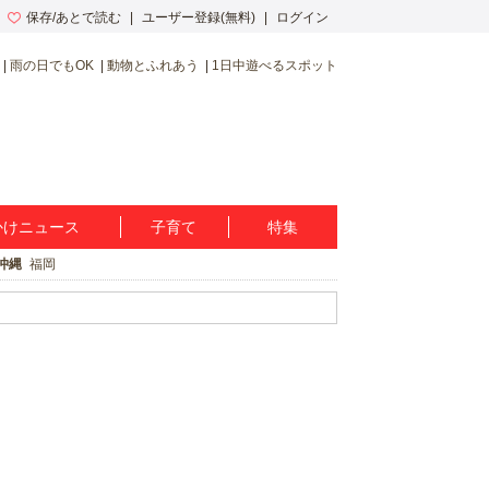
保存/あとで読む
ユーザー登録(無料)
ログイン
雨の日でもOK
動物とふれあう
1日中遊べるスポット
かけニュース
子育て
特集
沖縄
福岡