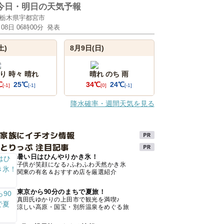
今日・明日の天気予報
栃木県宇都宮市
月08日 06時00分
発表
土)
8月9日(日)
り 時々 晴れ
晴れ のち 雨
℃
25℃
34℃
24℃
[-1]
[-1]
[0]
[-1]
降水確率・週間天気を見る
け家族にイチオシ情報
とりっぷ 注目記事
暑い日はひんやりかき氷！
子供が笑顔になる♪ふわふわ天然かき氷
関東の有名＆おすすめ店を厳選紹介
東京から90分のまちで夏旅！
真田氏ゆかりの上田市で観光を満喫♪
涼しい高原・国宝・別所温泉をめぐる旅