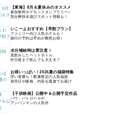
【東海】8月＆夏休みのオススメ
参加無料ポケモンスタンプラリー♪
気分爽快水遊びスポット情報も！
いこーよおすすめ【早割プラン】
ファミリー向け人気ホテルも！
旅行の予約は早めが断然お得♪
水分補給時は要注意！
直飲みしたペットボトル、
何日後まで飲んでも大丈夫？
お得いっぱい！2026夏の福袋特集
早い者勝ち！数量限定の人気福袋
発売日や価格、内容を最速でお届け
【子供映画】公開中＆公開予定作品
パウ・パトロールや
アンパンマンの人気作