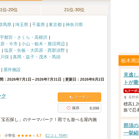
11位-20位
21位-30位
群馬県
埼玉県
千葉県
東京都
神奈川県
宇都宮・さくら・高根沢
高原・今市
小山・栃木・鹿沼周辺
河
塩原・矢板・大田原・西那須野
・川俣
真岡・益子・茂木・馬頭
栃木周
屋外施設
見逃し
間：2026年7月1日～2026年7月31日
更新日：2026年8月2日
トが最
クーポ
ーク
クーポン
長野県
標高1,
保存
8,098
族で忍
?「宝石探し」のテーマパーク！雨でも遊べる屋内施
那須の
一挙紹
5
小学生
★
★
★
★
★
4.7
[
口コミ 76件
]