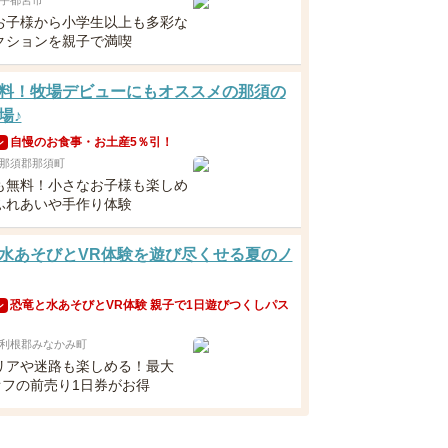
宇都宮市
お子様から小学生以上も多彩な
クションを親子で満喫
料！牧場デビューにもオススメの那須の
場♪
自慢のお食事・お土産5％引！
ン
那須郡那須町
も無料！小さなお子様も楽しめ
ふれあいや手作り体験
水あそびとVR体験を遊び尽くせる夏のノ
恐竜と水あそびとVR体験 親子で1日遊びつくしパス
ン
利根郡みなかみ町
リアや迷路も楽しめる！最大
オフの前売り1日券がお得