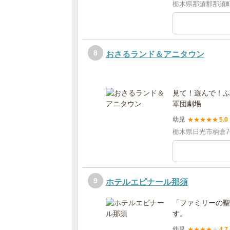
栃木県那須郡那須町
8
おさるランド＆アニタウン
見て！遊んで！ふ
軍団劇場
幼児
★
★
★
★
★
5.0
栃木県日光市柄倉7
9
ホテルエピナール那須
「ファミリーの聖
す。
幼児
★
★
★
★
★
4.7