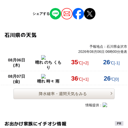
シェアする
石川県の天気
予報地点：石川県金沢市
2026年08月06日 06時00分発表
08月06日
35
26
晴れ のち くも
℃
[+2]
℃
[-1]
(木)
り
08月07日
36
26
℃
[+1]
℃
[0]
晴れ 時々 雨
(金)
降水確率・週間天気をみる
情報提供：
お出かけ家族にイチオシ情報