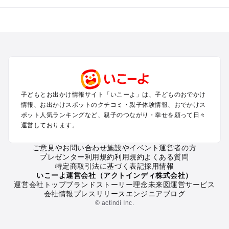
全国からプール子連れおでかけスポットを探す
北海道･東北のプールおでかけ
北陸･甲信越のプールおでかけ
関東のプールおでかけ
東海のプールおでかけ
関西のプールおでかけ
中国･四国のプールおでかけ
子どもとお出かけ情報サイト「いこーよ」は、子どものおでかけ
九州･沖縄のプールおでかけ
情報、お出かけスポットのクチコミ・親子体験情報、おでかけス
ポット人気ランキングなど、親子のつながり・幸せを願って日々
運営しております。
定番お出かけスポット
遊園地
ご意見やお問い合わせ
施設やイベント運営者の方
動物園
プレゼンター利用規約
利用規約
よくある質問
バーベキュー
特定商取引法に基づく表記
採用情報
釣り
いこーよ運営会社（アクトインディ株式会社）
運営会社トップ
ブランドストーリー
理念
未来図
運営サービス
牧場
会社情報
プレスリリース
エンジニアブログ
プール
© actindi Inc.
アスレチック
公園・総合公園