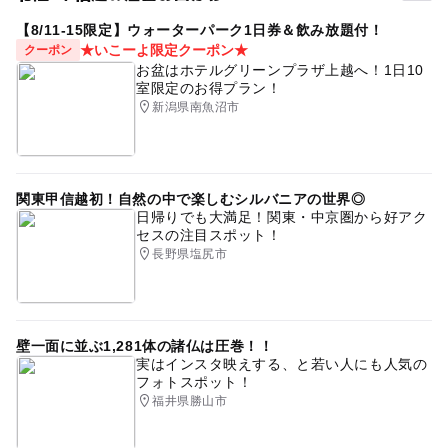
【8/11-15限定】ウォーターパーク1日券＆飲み放題付！
★いこーよ限定クーポン★
クーポン
お盆はホテルグリーンプラザ上越へ！1日10
室限定のお得プラン！
新潟県南魚沼市
関東甲信越初！自然の中で楽しむシルバニアの世界◎
日帰りでも大満足！関東・中京圏から好アク
セスの注目スポット！
長野県塩尻市
壁一面に並ぶ1,281体の諸仏は圧巻！！
実はインスタ映えする、と若い人にも人気の
フォトスポット！
福井県勝山市