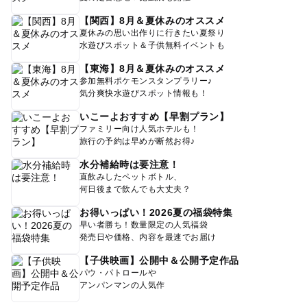
【関西】8月＆夏休みのオススメ
夏休みの思い出作りに行きたい夏祭り
水遊びスポット＆子供無料イベントも
【東海】8月＆夏休みのオススメ
参加無料ポケモンスタンプラリー♪
気分爽快水遊びスポット情報も！
いこーよおすすめ【早割プラン】
ファミリー向け人気ホテルも！
旅行の予約は早めが断然お得♪
水分補給時は要注意！
直飲みしたペットボトル、
何日後まで飲んでも大丈夫？
お得いっぱい！2026夏の福袋特集
早い者勝ち！数量限定の人気福袋
発売日や価格、内容を最速でお届け
【子供映画】公開中＆公開予定作品
パウ・パトロールや
アンパンマンの人気作