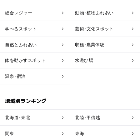
果物狩り・収穫体験
博物館・科学館
総合レジャー
動物･植物ふれあい
工場見学
体験施設
学べるスポット
芸術･文化スポット
アスレチック
公園・総合公園
自然とふれあい
収穫･農業体験
温泉・銭湯
ホテル・旅館
体を動かすスポット
水遊び場
道の駅
観光
温泉･宿泊
地域別ランキング
北海道･東北
北陸･甲信越
関東
東海