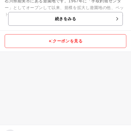
石川県能美市にある遊園地です。1967年に「手取釣堀センタ
ー」としてオープンして以来、規模を拡大し遊園地の他、ペッ
トショップや「ウルトラマンスタジアム」を増設し、総合レジ
続きをみる
ャー施設となりました。つ...
クーポンを見る