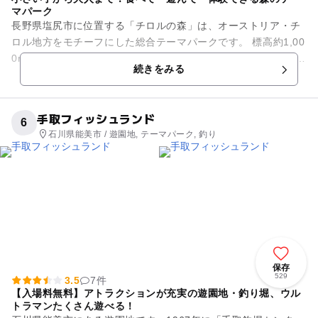
マパーク
長野県塩尻市に位置する「チロルの森」は、オーストリア・チ
ロル地方をモチーフにした総合テーマパークです。 標高約1,00
0mの美しい自然の中で、見て・触れて・食べて、五感で楽しむ
続きをみる
ことができる多彩...
手取フィッシュランド
6
石川県能美市 / 遊園地, テーマパーク, 釣り
保存
529
3.5
7件
【入場料無料】アトラクションが充実の遊園地・釣り堀、ウル
トラマンたくさん遊べる！