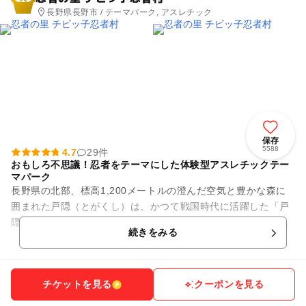
長野県長野市 / テーマパーク, アスレチック
保存
5588
4.7
29件
おもしろ不思議！忍者をテーマにした体験型アスレチックテー
マパーク
長野県の北部、標高1,200メートルの澄んだ空気と豊かな森に
囲まれた戸隠（とがくし）は、かつて戦国時代に活躍した「戸
隠流忍者」の里として知られています。そんな歴史あるこの地
続きをみる
に、忍者の世界を思いき...
チケットを見る
クーポンを見る