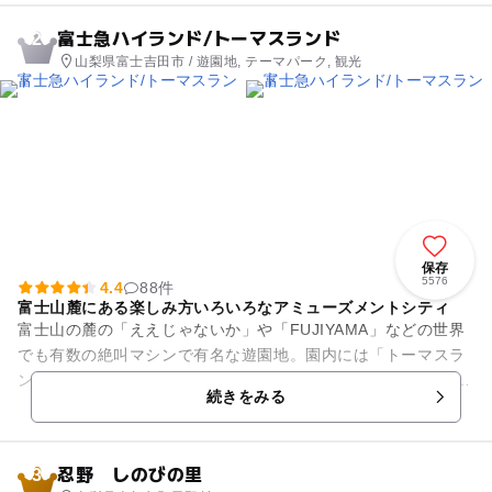
富士急ハイランド/トーマスランド
2
山梨県富士吉田市 / 遊園地, テーマパーク, 観光
保存
5576
4.4
88件
富士山麓にある楽しみ方いろいろなアミューズメントシティ
富士山の麓の「ええじゃないか」や「FUJIYAMA」などの世界
でも有数の絶叫マシンで有名な遊園地。園内には「トーマスラ
ンド」と「リサとガスパール タウン」も併設され、年代問わず
続きをみる
男の子も女の子も楽...
忍野 しのびの里
3