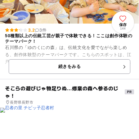
保存
144
3.2
3件
50種類以上の伝統工芸が親子で体験できる！ここは創作体験の
テーマパーク！
石川県の「ゆのくにの森」は、伝統文化を愛でながら楽しめ
る、創作体験型のテーマパークです。こちらのスポットは、江
戸・明治時代の風情あふれる茅葺き屋根の古民家で、北陸の伝
続きをみる
統工芸を見学したり体験したり...
そこらの遊びじゃ物足りぬ…修業の森へ参るのじ
ゃ！
長野県長野市