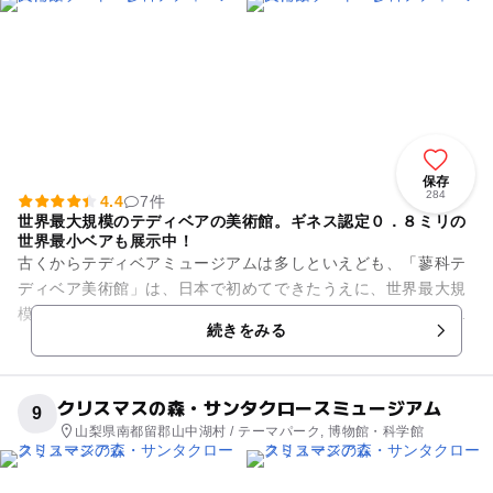
保存
284
4.4
7件
世界最大規模のテディベアの美術館。ギネス認定０．８ミリの
世界最小ベアも展示中！
古くからテディベアミュージアムは多しといえども、「蓼科テ
ディベア美術館」は、日本で初めてできたうえに、世界最大規
模(3,300m2)を誇るテディベアの美術館です。展示は18に分か
続きをみる
れていて、イギリ...
クリスマスの森・サンタクロースミュージアム
9
山梨県南都留郡山中湖村 / テーマパーク, 博物館・科学館