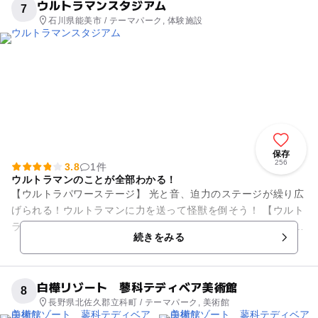
ウルトラマンスタジアム
7
石川県能美市 / テーマパーク, 体験施設
保存
256
3.8
1件
ウルトラマンのことが全部わかる！
【ウルトラパワーステージ】 光と音、迫力のステージが繰り広
げられる！ウルトラマンに力を送って怪獣を倒そう！ 【ウルト
ラマンプレジャー】 ヒーローと間近でふれあえる空間。連休・
続きをみる
夏休み・冬...
白樺リゾート 蓼科テディベア美術館
8
長野県北佐久郡立科町 / テーマパーク, 美術館