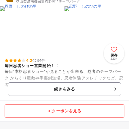
山梨県南都留郡忍野村 / テーマパーク
保存
2234
4.2
34件
毎日忍者ショー営業開始！！
毎日”本格忍者ショー”が見ることが出来る、忍者のテーマパー
ク からくり屋敷や手裏剣道場、忍者体験アスレチックなど、忍
者になりきって1日を満喫できます！ 山梨県忍野八海すぐ近
続きをみる
く！富士の...
クーポンを見る