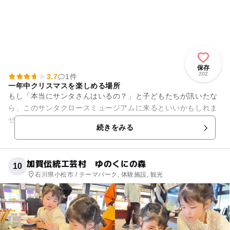
保存
202
3.7
1件
一年中クリスマスを楽しめる場所
もし「本当にサンタさんはいるの？」と子どもたちが訊いたな
ら、このサンタクロースミュージアムに来るといいかもしれま
せん。世界のサンタクロースコレクションが集められた館内に
続きをみる
一歩足を踏み入れると、そこ...
加賀伝統工芸村 ゆのくにの森
10
石川県小松市 / テーマパーク, 体験施設, 観光