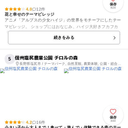
保存
824
4.0
12件
花と幸せのテーマビレッジ
アニメ「アルプスの少女ハイジ」の世界をモチーフにしたテー
マビレッジ。 ショップにはおなじみ、ハイジ大好きフカフカ
「白パン」や、かわいいぬいぐるみなどハイジにちなんだ商品
続きをみる
がたくさん並んでいます。...
信州塩尻農業公園 チロルの森
5
長野県塩尻市 / テーマパーク, 自然景観, 農業体験, 公園・総合公
園, 観光
保存
444
4.2
16件
小さい子から大人まで！食べて・遊んで・体験できる森のテー