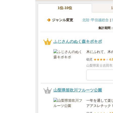
1位-10位
ジャンル変更
北陸･甲信越総合
集計期間：2
ふじさんのぬく森キポキポ
1
木にふれて、木
幼児
★
★
★
★
★
4.
山梨県富士吉田市上
山梨県笛吹川フルーツ公園
2
一年を通して楽
アアスレチック