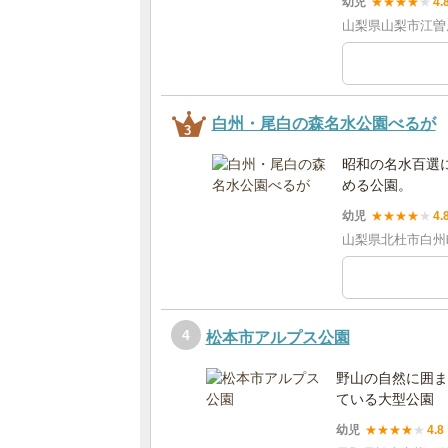
幼児
★
★
★
★
★
4.
山梨県山梨市江曽原
白州・尾白の森名水公園べるが
3
昭和の名水百選
める公園。
幼児
★
★
★
★
★
4.
山梨県北杜市白州町
4
松本市アルプス公園
野山の自然に囲ま
ている大型公園
幼児
★
★
★
★
★
4.8