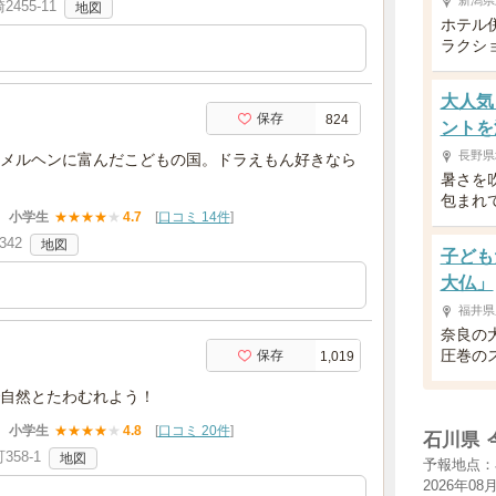
新潟県
55-11
地図
ホテル
ラクシ
大人気
保存
824
ントを
長野県
メルヘンに富んだこどもの国。ドラえもん好きなら
暑さを
包まれ
小学生
★
★
★
★
★
4.7
[
口コミ 14件
]
42
地図
子ども
大仏」
福井県
奈良の
圧巻の
保存
1,019
自然とたわむれよう！
小学生
★
★
★
★
★
4.8
[
口コミ 20件
]
石川県
58-1
地図
予報地点：
2026年08