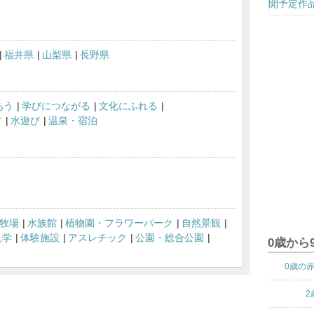
福井県
山梨県
長野県
あう
学びにつながる
文化にふれる
す
水遊び
温泉・宿泊
牧場
水族館
植物園・フラワーパーク
自然景観
見学
体験施設
アスレチック
公園・総合公園
0歳から
0歳の
2