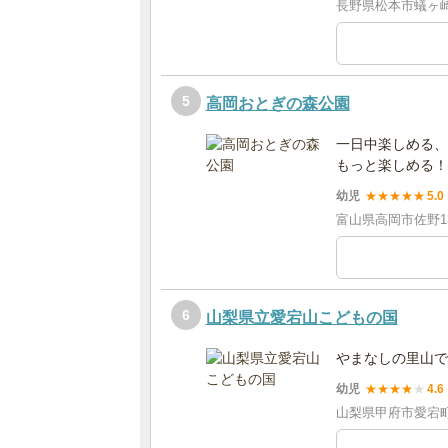
長野県松本市蟻ヶ崎24
5
高岡おとぎの森公園
一日中楽しめる、
もっと楽しめる！
幼児
★
★
★
★
★
5.0
富山県高岡市佐野13
6
山梨県立愛宕山こどもの国
やまなしの里山で
幼児
★
★
★
★
★
4.6
山梨県甲府市愛宕町3