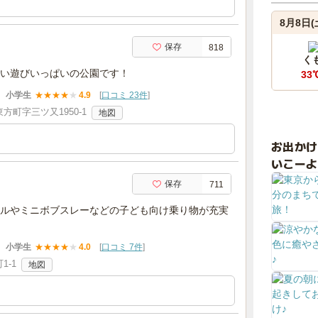
8月8日(
保存
818
く
い遊びいっぱいの公園です！
33
小学生
★
★
★
★
★
4.9
[
口コミ 23件
]
町字三ツ又1950-1
地図
お出か
いこーよ
保存
711
ルやミニボブスレーなどの子ども向け乗り物が充実
小学生
★
★
★
★
★
4.0
[
口コミ 7件
]
-1
地図