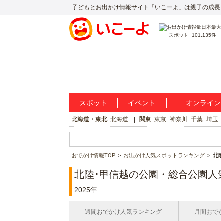
子どもとお出かけ情報サイト「いこーよ」は親子の成長
スポット
101,135件
スポット
イベント
オンライン
北海道・東北
北海道
関東
東京
神奈川
千葉
埼玉
おでかけ情報TOP
お出かけ人気スポットランキング
北
北陸･甲信越の公園・総合公園人
2025年
週間おでかけ人気ランキング
月間おで