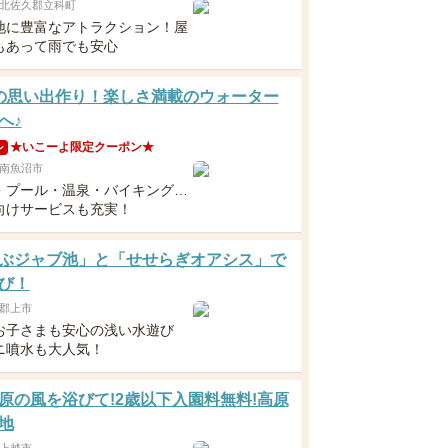
北佐久郡立科町
地に豊富なアトラクション！屋
もあって雨でも安心
の思い出作り！楽しさ満載のウォーター
へ♪
★いこーよ限定クーポン★
ン
南魚沼市
・プール・温泉・バイキング…
向けサービスも充実！
ぶジャブ池」と「せせらぎオアシス」で
び！
郡上市
お子さまも安心の浅い水遊び
ニ噴水も大人気！
原の風を浴びて!2歳以下入園料無料!高原
地