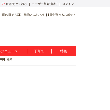
保存/あとで読む
ユーザー登録(無料)
ログイン
雨の日でもOK
動物とふれあう
1日中遊べるスポット
かけニュース
子育て
特集
沖縄
福岡