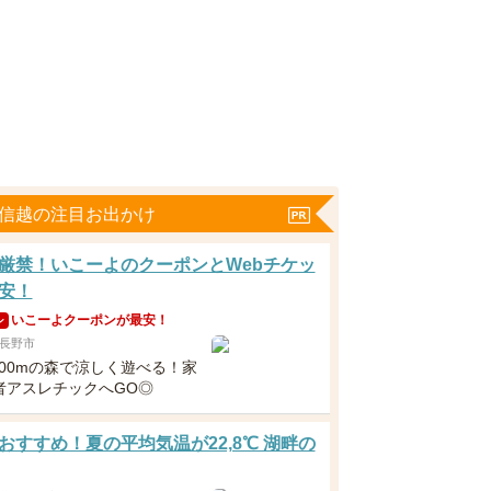
甲信越の注目お出かけ
厳禁！いこーよのクーポンとWebチケッ
安！
いこーよクーポンが最安！
ン
長野市
200mの森で涼しく遊べる！家
者アスレチックへGO◎
おすすめ！夏の平均気温が22,8℃ 湖畔の