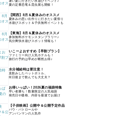
暑い夏に行きたい水遊びイベント♪
夏の定番恐竜＆昆虫展も開催！
【関西】8月＆夏休みのオススメ
夏休みの思い出作りに行きたい夏祭り
水遊びスポット＆子供無料イベントも
【東海】8月＆夏休みのオススメ
参加無料ポケモンスタンプラリー♪
気分爽快水遊びスポット情報も！
いこーよおすすめ【早割プラン】
ファミリー向け人気ホテルも！
旅行の予約は早めが断然お得♪
水分補給時は要注意！
直飲みしたペットボトル、
何日後まで飲んでも大丈夫？
お得いっぱい！2026夏の福袋特集
早い者勝ち！数量限定の人気福袋
発売日や価格、内容を最速でお届け
【子供映画】公開中＆公開予定作品
パウ・パトロールや
アンパンマンの人気作