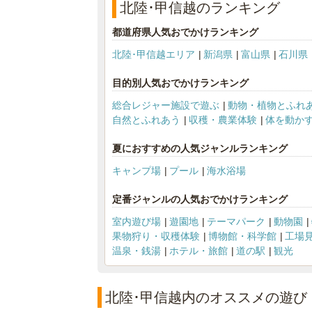
北陸･甲信越のランキング
都道府県人気おでかけランキング
北陸･甲信越エリア
新潟県
富山県
石川県
目的別人気おでかけランキング
総合レジャー施設で遊ぶ
動物・植物とふれ
自然とふれあう
収穫・農業体験
体を動か
夏におすすめの人気ジャンルランキング
キャンプ場
プール
海水浴場
定番ジャンルの人気おでかけランキング
室内遊び場
遊園地
テーマパーク
動物園
果物狩り・収穫体験
博物館・科学館
工場
温泉・銭湯
ホテル・旅館
道の駅
観光
北陸･甲信越内のオススメの遊び