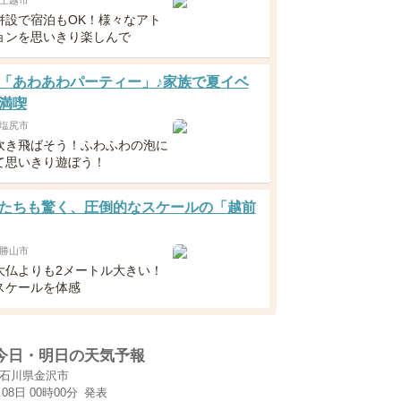
上越市
併設で宿泊もOK！様々なアト
ョンを思いきり楽しんで
「あわあわパーティー」♪家族で夏イベ
満喫
塩尻市
吹き飛ばそう！ふわふわの泡に
て思いきり遊ぼう！
たちも驚く、圧倒的なスケールの「越前
勝山市
大仏よりも2メートル大きい！
スケールを体感
今日・明日の天気予報
石川県金沢市
月08日 00時00分
発表