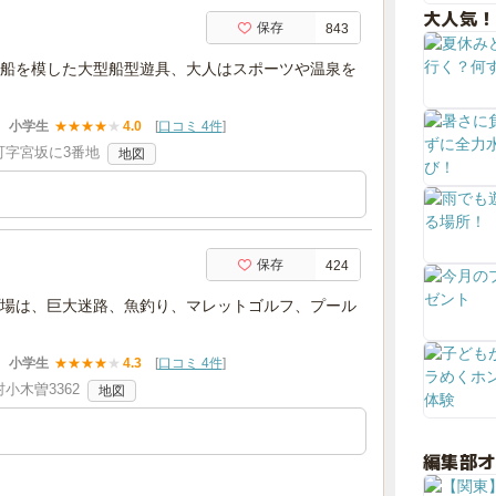
大人気！
保存
843
船を模した大型船型遊具、大人はスポーツや温泉を
小学生
★
★
★
★
★
4.0
[
口コミ 4件
]
町字宮坂に3番地
地図
保存
424
場は、巨大迷路、魚釣り、マレットゴルフ、プール
小学生
★
★
★
★
★
4.3
[
口コミ 4件
]
小木曽3362
地図
編集部