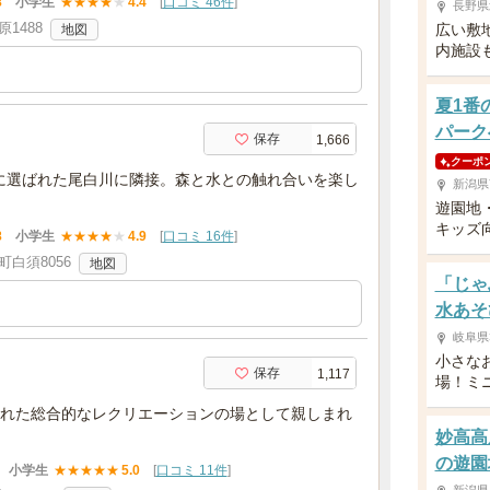
8
小学生
★
★
★
★
★
4.4
[
口コミ 46件
]
長野県
1488
広い敷
地図
内施設
夏1番
パーク
保存
1,666
クーポ
に選ばれた尾白川に隣接。森と水との触れ合いを楽し
新潟県
遊園地
キッズ
8
小学生
★
★
★
★
★
4.9
[
口コミ 16件
]
白須8056
地図
「じゃ
水あそ
岐阜県
小さな
保存
1,117
場！ミ
れた総合的なレクリエーションの場として親しまれ
妙高高
の遊園
小学生
★
★
★
★
★
5.0
[
口コミ 11件
]