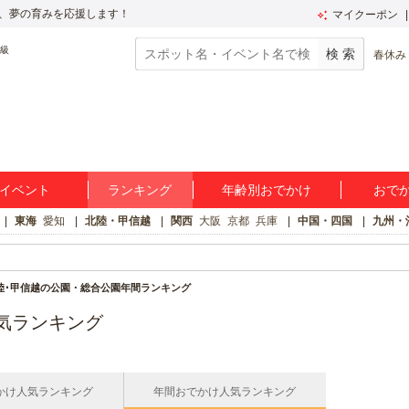
、夢の育みを応援します！
マイクーポン
春休み
イベント
ランキング
年齢別おでかけ
おで
東海
愛知
北陸・甲信越
関西
大阪
京都
兵庫
中国・四国
九州・
陸･甲信越の公園・総合公園年間ランキング
気ランキング
かけ人気ランキング
年間おでかけ人気ランキング