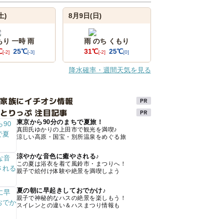
土)
8月9日(日)
もり 一時 雨
雨 のち くもり
℃
25℃
31℃
25℃
[-2]
[-3]
[-2]
[0]
降水確率・週間天気を見る
け家族にイチオシ情報
とりっぷ 注目記事
東京から90分のまちで夏旅！
真田氏ゆかりの上田市で観光を満喫♪
涼しい高原・国宝・別所温泉をめぐる旅
涼やかな音色に癒やされる♪
この夏は浴衣を着て風鈴市・まつりへ！
親子で絵付け体験や絶景を満喫しよう
夏の朝に早起きしておでかけ♪
親子で神秘的なハスの絶景を楽しもう！
スイレンとの違い＆ハスまつり情報も