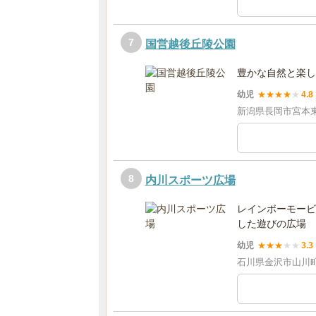
7
国営越後丘陵公園
豊かな自然と楽し
幼児
★
★
★
★
★
4.8
新潟県長岡市宮本東方
8
内川スポーツ広場
レインボーモービ
した遊びの広場
幼児
★
★
★
★
★
3.3
石川県金沢市山川町1