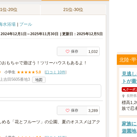
11位-20位
21位-30位
海水浴場
プール
024年12月1日～2025年11月30日
更新日：2025年12月5日
保存
1,032
北陸･
のおもちゃで遊ぼう！ツリーハウスもあるよ！
9
小学生
★
★
★
★
★
5.0
[
口コミ 10件
]
見逃し
吉田5605番地3
地図
トが最
クーポ
長野県
標高1,
族で忍
保存
3,289
しめる「花とフルーツ」の公園、夏のオススメはアク
家族に
！
遊園地