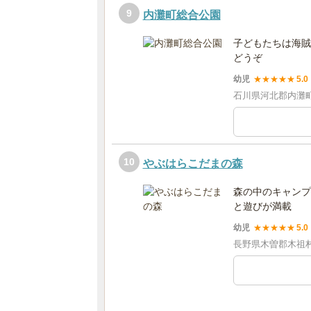
9
内灘町総合公園
子どもたちは海賊
どうぞ
幼児
★
★
★
★
★
5.0
石川県河北郡内灘
10
やぶはらこだまの森
森の中のキャンプ
と遊びが満載
幼児
★
★
★
★
★
5.0
長野県木曽郡木祖村