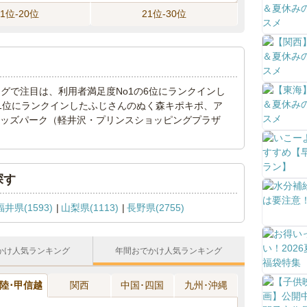
11位-20位
21位-30位
ンキングで注目は、利用者満足度No1の6位にランクインし
の1位にランクインしたふじさんのぬく森キポキポ、ア
たキッズパーク（軽井沢・プリンスショッピングプラザ
探す
福井県(1593)
山梨県(1113)
長野県(2755)
かけ人気ランキング
年間おでかけ人気ランキング
陸･甲信越
関西
中国･四国
九州･沖縄