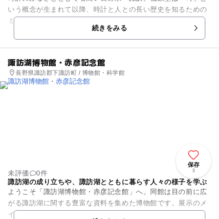
いう概念が生まれて以降、時計と人との長い歴史を知るための
ミュージアムです。敷地内には機械式時計のルーツと言われて
続きをみる
いる「水運儀象台」をはじめ...
諏訪湖博物館・赤彦記念館
長野県諏訪郡下諏訪町 / 博物館・科学館
保存
3
未評価
0件
諏訪湖の成り立ちや、諏訪湖とともに暮らす人々の様子を学ぶ
ようこそ「諏訪湖博物館・赤彦記念館」へ。同館は目の前に広
がる諏訪湖に関する豊富な資料を集めた博物館です。展示のメ
インテーマは「諏訪湖と人々のくらし」で、その様子を、諏訪