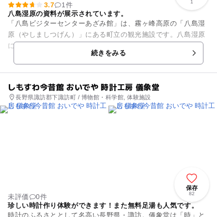
1
3.7
1件
八島湿原の資料が展示されています。
「八島ビジターセンターあざみ館」は、霧ヶ峰高原の「八島湿
原（やしましつげん）」にある町立の観光施設です。八島湿原
に関する資料が展示されており、4月中旬から11月中旬まで開
続きをみる
館しています。八島湿原は...
しもすわ今昔館 おいでや 時計工房 儀象堂
長野県諏訪郡下諏訪町 / 博物館・科学館, 体験施設
保存
82
未評価
0件
珍しい時計作り体験ができます！また無料足湯も人気です。
時計のふるさととして名高い長野県・諏訪。儀象堂は「時」と