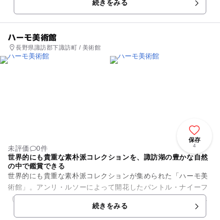
続きをみる
湖・漁具漁法・スケート・氷...
ハーモ美術館
長野県諏訪郡下諏訪町 / 美術館
保存
4
未評価
0件
世界的にも貴重な素朴派コレクションを、諏訪湖の豊かな自然
の中で鑑賞できる
世界的にも貴重な素朴派コレクションが集められた「ハーモ美
術館」。アンリ・ルソーによって開花したパントル・ナイーフ
（素朴派）を常設展示し、個性的な美術館として注目を集めて
続きをみる
います。 主要所蔵作...