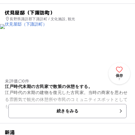
伏見屋邸（下諏訪町）
長野県諏訪郡下諏訪町 / 文化施設, 観光
保存
7
未評価
0件
江戸時代末期の古民家で散策の休憩をする。
江戸時代の末期の建物を復元した古民家。当時の商家を思わせ
る雰囲気で観光の休憩所や市民のコミュニティスポットとして
も利用されています。国の登録有形文化財としても指定されて
続きをみる
おり、非常に貴重な歴史的建...
新湯