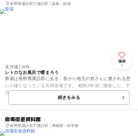
長野県諏訪郡下諏訪町 / 温泉・銭湯
保存
1
未評価
0件
レトロなお風呂で暖まろう
新湯は長野県諏訪郡にある、昔から地元の皆さんに愛される憩
いの場となっている共同浴場です。 昭和2年頃に開湯した、下
諏訪では比較的新しい浴場で、お湯は塩味を有し豊富な成分の
続きをみる
お湯が、リウマチ・神経...
宿場街道資料館
長野県諏訪郡下諏訪町 / 博物館・科学館