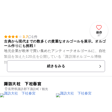
保存
37
3.7
1件
古典から現代までの数多くの貴重なオルゴールを展示。オルゴ
ール作りにも挑戦！
地元企業が欧米で買い集めたアンティークオルゴールに、自社
製品を加えた120点を公開している「諏訪湖オルゴール博物
館 奏鳴館」。2016年3月、装いも新たに「すわのね」として
続きをみる
生まれ変わりました。下...
諏訪大社 下社春宮
長野県諏訪郡下諏訪町 / 観光