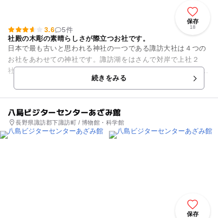
保存
18
3.6
5件
社殿の木彫の素晴らしさが際立つお社です。
日本で最も古いと思われる神社の一つである諏訪大社は４つの
お社をあわせての神社です。諏訪湖をはさんで対岸で上社２
社、下社２社と別れて、別々のお社のようです。 上社は、山を
続きをみる
ご神体とする古代祭祀...
八島ビジターセンターあざみ館
長野県諏訪郡下諏訪町 / 博物館・科学館
保存