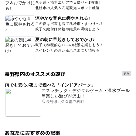
八ヶ岳・清里エリアで日帰り～1泊旅！
北杜市の人気＆穴場観光スポット厳選
涼やかな音色に癒やされる♪
この夏は浴衣を着て風鈴市・まつりへ！
親子で絵付け体験や絶景を満喫しよう
夏の朝に早起きしておでかけ♪
親子で神秘的なハスの絶景を楽しもう！
スイレンとの違い＆ハスまつり情報も
長野県内のオススメの遊び
雨でも安心♪夜まで遊べる「インドアパーク」
アスレチック・デジタルゲーム・温水プール
等楽しい遊びが沢山！
長野県北佐久郡立科町
あなたにおすすめの記事