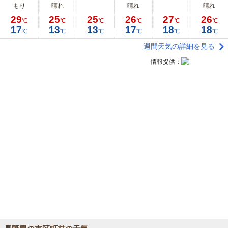
もり
晴れ
晴れ
晴れ
29
25
25
26
27
26
℃
℃
℃
℃
℃
℃
17
13
13
17
18
18
℃
℃
℃
℃
℃
℃
週間天気の詳細を見る
情報提供：