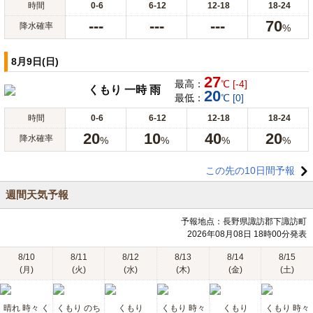
時間
0-6
6-12
12-18
18-24
---
---
---
70
降水確率
%
8月9日(日)
27
最高：
℃ [-4]
くもり 一時 雨
20
最低：
℃ [0]
時間
0-6
6-12
12-18
18-24
20
10
40
20
降水確率
%
%
%
%
この先の10日間予報
週間天気予報
予報地点：長野県諏訪郡下諏訪町
2026年08月08日 18時00分発表
8/10
8/11
8/12
8/13
8/14
8/15
(月)
(火)
(水)
(木)
(金)
(土)
晴れ 時々 く
くもり のち
くもり
くもり 時々
くもり
くもり 時々