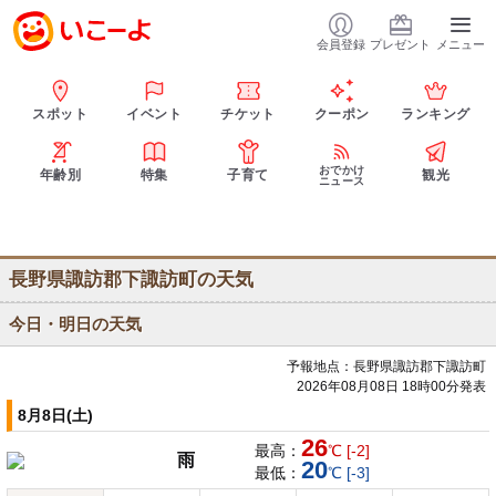
会員登録
プレゼント
メニュー
スポット
イベント
チケット
クーポン
ランキング
おでかけ
年齢別
特集
子育て
観光
ニュース
長野県諏訪郡下諏訪町の天気
今日・明日の天気
予報地点：長野県諏訪郡下諏訪町
2026年08月08日 18時00分発表
8月8日(土)
26
最高：
℃ [-2]
雨
20
最低：
℃ [-3]