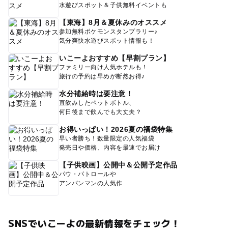
水遊びスポット＆子供無料イベントも
【東海】8月＆夏休みのオススメ
参加無料ポケモンスタンプラリー♪
気分爽快水遊びスポット情報も！
いこーよおすすめ【早割プラン】
ファミリー向け人気ホテルも！
旅行の予約は早めが断然お得♪
水分補給時は要注意！
直飲みしたペットボトル、
何日後まで飲んでも大丈夫？
お得いっぱい！2026夏の福袋特集
早い者勝ち！数量限定の人気福袋
発売日や価格、内容を最速でお届け
【子供映画】公開中＆公開予定作品
パウ・パトロールや
アンパンマンの人気作
SNSでいこーよの最新情報をチェック！