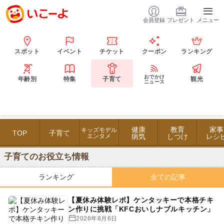
会員登録
プレゼント
メニュー
スポット
イベント
チケット
クーポン
ランキング
おでかけ
年齢別
特集
子育て
観光
ニュース
健康
教育
家事
キッズモデル
TOP
子育て
エンタメ
病気
しつけ
レシ
子育てのお役立ち情報
ランキング
全ての記事
【夏休み体験レポ】ケンタッキーで本格チキ
ン作りに挑戦「KFCおいしナブルキッチン」
2026年8月6日