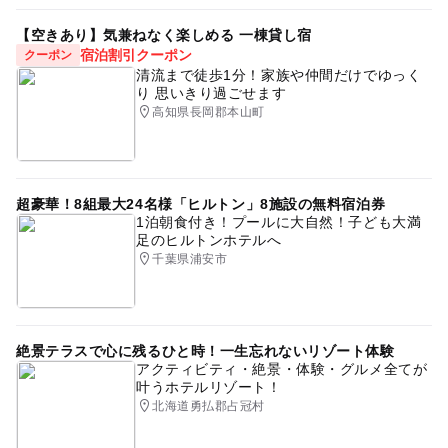
【空きあり】気兼ねなく楽しめる 一棟貸し宿
宿泊割引クーポン
クーポン
清流まで徒歩1分！家族や仲間だけでゆっく
り 思いきり過ごせます
高知県長岡郡本山町
超豪華！8組最大24名様「ヒルトン」8施設の無料宿泊券
1泊朝食付き！プールに大自然！子ども大満
足のヒルトンホテルへ
千葉県浦安市
絶景テラスで心に残るひと時！一生忘れないリゾート体験
アクティビティ・絶景・体験・グルメ全てが
叶うホテルリゾート！
北海道勇払郡占冠村