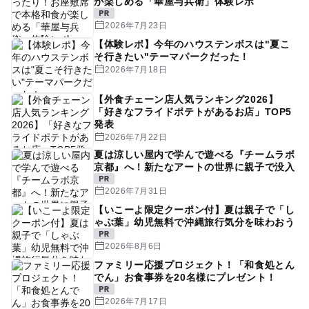
が楽しめる「華屋与兵衛」体験レポ
2026年7月23日
【体験レポ】今年のハウステンボスは"夏こ
そ行きたい"テーマパークだった！
2026年7月18日
【外食チェーン店人気ランキング2026】
「好きなフライドポテトがあるお店」TOP5
発表
2026年7月22日
夏は涼しい屋内で学んで遊べる『チームラボ
京都』へ！新たなアートの世界に親子で没入
2026年7月31日
【いこーよ限定クーポン付】夏は親子で「し
ゃぶ葉」幼児無料で沖縄旅行気分を味わおう
2026年8月6日
ファミリー応援プロジェクト！「和食処とん
でん」お食事券を20名様にプレゼント！
2026年7月17日