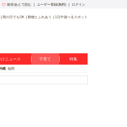
保存/あとで読む
ユーザー登録(無料)
ログイン
雨の日でもOK
動物とふれあう
1日中遊べるスポット
かけニュース
子育て
特集
沖縄
福岡