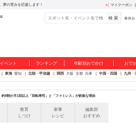
、夢の育みを応援します！
マイクーポン
春休み
イベント
ランキング
年齢別おでかけ
おで
東海
愛知
北陸・甲信越
関西
大阪
京都
兵庫
中国・四国
九州・
】約9割が月1回以上「回転寿司」と「ファミレス」が鉄板な理由
教育
家事
編集部
しつけ
レシピ
おすすめ