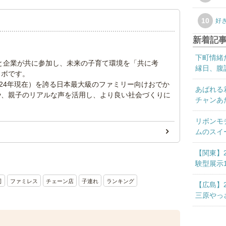
10
好
新着記
下町情緒
と企業が共に参加し、未来の子育て環境を「共に考
縁日、腹話
ラボです。
2024年現在）を誇る日本最大級のファミリー向けおでか
あばれる
や、親子のリアルな声を活用し、より良い社会づくりに
チャンあ
リボンモ
ムのスイ
【関東】
験型展示
司
ファミレス
チェーン店
子連れ
ランキング
【広島】
三原やっ