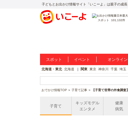
子どもとお出かけ情報サイト「いこーよ」は親子の成長
スポット
101,132件
スポット
イベント
オンライン
北海道・東北
北海道
関東
東京
神奈川
千葉
埼玉
おでかけ情報TOP
子育て記事
【子育て世帯の外食調査
キッズモデル
健康
子育て
エンタメ
病気