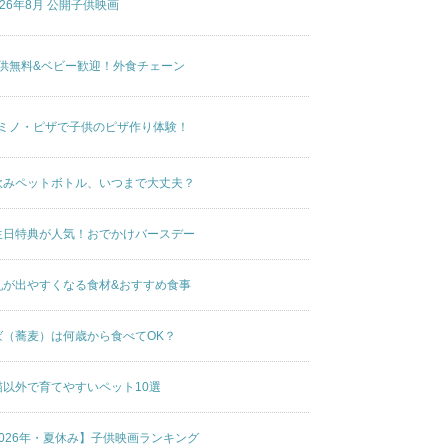
026年8月 公開子供映画
供無料&ベビー歓迎！外食チェーン
ミノ・ピザで子供のピザ作り体験！
飲みペットボトル、いつまで大丈夫？
生日特典が人気！おでかけバースデー
乳が出やすくなる食材&おすすめ食事
ば（蕎麦）は何歳から食べてOK？
猫以外で育てやすいペット10選
2026年・夏休み】子供映画ランキング