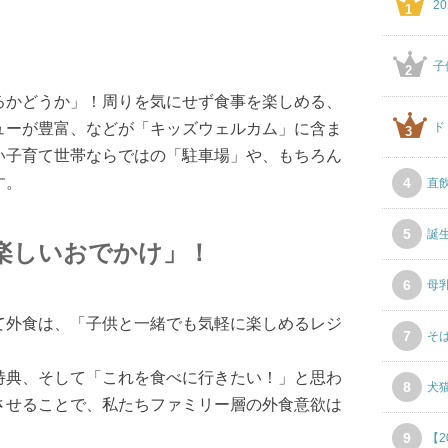
2
1
子
2
るかどうか」！周りを気にせず食事を楽しめる、
ューが豊富、などが「キッズウェルカム」に含ま
ド
3
い子育て世帯ならではの「駐車場」や、もちろん
す。
4
直
5
誕
楽しいおでかけ」！
6
母
て外食は、「子供と一緒でも気軽に楽しめるレジ
7
そ
特典、そして「これを食べに行きたい！」と思わ
8
犬
させることで、私たちファミリー層の外食意欲は
9
【