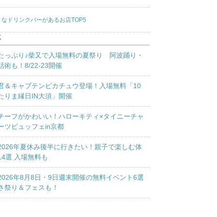
きなドリンクバーがあるお店TOP5
事
たっぷり♪柴又で入場無料の夏祭り 阿波踊り・
術も！8/22-23開催
君＆キャプテンピカチュウ登場！入場無料「10
たりま縁日IN大須」開催
チーフがかわいい！ハローキティ×タイニーチャ
ーツビュッフェin京都
2026年夏休み後半に行きたい！親子で楽しむ体
14選 入場無料も
2026年8月8日・9日週末開催の無料イベント6選
さ祭り＆フェスも！