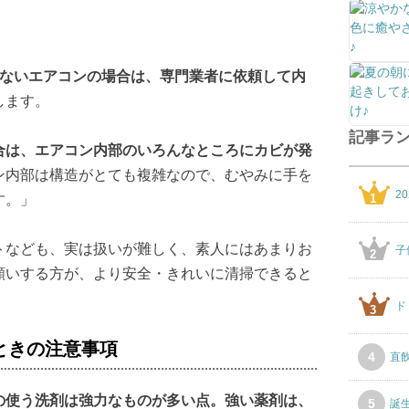
いないエアコンの場合は、専門業者に依頼して内
します。
記事ラ
合は、エアコン内部のいろんなところにカビが発
ン内部は構造がとても複雑なので、むやみに手を
2
1
す。」
トなども、実は扱いが難しく、素人にはあまりお
子
2
願いする方が、より安全・きれいに清掃できると
ド
3
ときの注意事項
4
直
の使う洗剤は強力なものが多い点。強い薬剤は、
5
誕