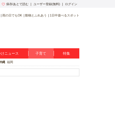
保存/あとで読む
ユーザー登録(無料)
ログイン
雨の日でもOK
動物とふれあう
1日中遊べるスポット
かけニュース
子育て
特集
沖縄
福岡