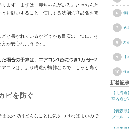
あります
。まずは『赤ちゃんがいる』ときちんと
いとお願いすること。使用する洗剤の商品名を聞
6
母
7
そ
などと書かれているかどうかも目安の一つに。そ
8
犬
た方が安心なようです。
9
【
た場合の予算は、エアコン1台につき1万円〜2
エアコンは、より構造が複雑なので、もっと高く
10
好
新着記
【北海道
カビを防ぐ
室内遊び
【青森県
掃除以外ではどんなことに気をつければよいので
プール・