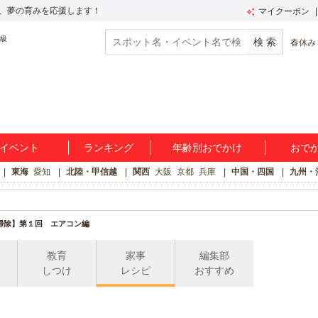
、夢の育みを応援します！
マイクーポン
春休み
イベント
ランキング
年齢別おでかけ
おで
東海
愛知
北陸・甲信越
関西
大阪
京都
兵庫
中国・四国
九州・
掃除】第１回 エアコン編
教育
家事
編集部
しつけ
レシピ
おすすめ