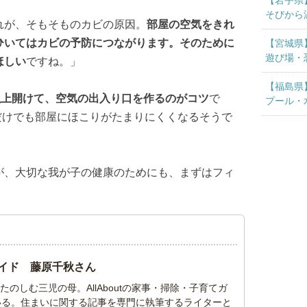
【岩手県
そびから
れが、そもそものカビの原因。
部屋の空気をきれ
ひいてはカビの予防につながります。そのために
【宮城県
遊び場・
ほしい
ですね。」
【福島県
以上開けて、空気の出入り口を作るのがコツ
で
プール・
れだけでも部屋にほこりがたまりにくくなるそうで
が、大切な我が子の健康のためにも、まずはフィ
」ガイド 藤原千秋さん
のしむ三児の母。AllAboutの家事・掃除・子育てガ
いる。住まいに関する記事を専門に執筆するライターと