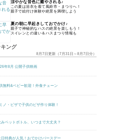
涼やかな音色に癒やされる♪
この夏は浴衣を着て風鈴市・まつりへ！
親子で絵付け体験や絶景を満喫しよう
夏の朝に早起きしておでかけ♪
親子で神秘的なハスの絶景を楽しもう！
スイレンとの違い＆ハスまつり情報も
ンキング
8月7日更新（7月31日～8月7日分）
026年8月 公開子供映画
供無料&ベビー歓迎！外食チェーン
ミノ・ピザで子供のピザ作り体験！
飲みペットボトル、いつまで大丈夫？
生日特典が人気！おでかけバースデー