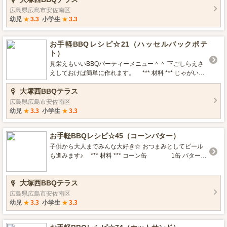
けてこんがりと焼く。 お皿にうつしてバターをのせたら
広島県広島市安佐南区
完成☆ 加熱しすぎると水分がなくなり焦げるので注意！
幼児
★
3.3
小学生
★
3.3
とうもろこしを皮ごとレンジで加熱して焼くと時短にも
◎
お手軽BBQレシピ☆21（ハッセルバックポテ
ト）
見栄えもいいBBQパーティーメニュー＾＾ 下ごしらえさ
えしておけば簡単に作れます。 *** 材料 *** じゃがい
も 2個 オリーブオイル 大さじ2 塩
大塚西BBQテラス
適量 こしょう 適量 パセリ
お好みで *** トッピング *** にんにく 粉チーズ バ
広島県広島市安佐南区
ター チーズ ベーコン *** クッキング *** じゃがいもを
幼児
★
3.3
小学生
★
3.3
よく洗い、芽があれば取っておく。 割りばしで挟み（下
写真参考）1～2ｍｍごとに切れ目を入れる。 （下まで切
お手軽BBQレシピ☆45（コーンバター）
り落とさないように注意☆） 切れ目の間を水で洗い、よ
く水気をきる。 スキレットやダッチオーブンに乗せ、塩
子供から大人までみんな大好き☆ おつまみとしてビール
こしょうを振りオリーブオイルを回しかける。 このまま
も進みます♪ *** 材料 *** コーン缶 1缶 バター
焼いても美味しいですが、お好きなトッピングを切れ目
15ｇ 塩胡椒 少々 オリーブオイル
の間に挟んで焼いても◎ フタをして25～30分加熱して、
少々 スキレット（なかったらアルミの皿でもＯＫ） ***
大塚西BBQテラス
中まで柔らかくなったら完成！ パセリをかけて召し上が
クッキング *** スキレットにオリーブオイルを薄くひき、
れ♪ お子さんが食べる場合明太マヨ、チーズを挟んでも焼
コーンを入れる。 （スキレットがない場合はアルミのお
広島県広島市安佐南区
いても◎ 安くてかわいい一品が作れます＾＾
皿や缶のままでもOK） 塩胡椒をふり、まぜながら温める
幼児
★
3.3
小学生
★
3.3
程度で火にかける。 フツフツと水分が沸騰したら火から
おろし、バターのせたら完成☆ 出来てすぐはものすごく