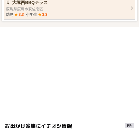
大塚西BBQテラス
じ 1/2袋 舞茸 1/2袋 人参
3cm 塩・胡椒 少々 とろけるチー
広島県広島市安佐南区
ズ 10g バター 大1 ◆味噌 大
幼児
★
3.3
小学生
★
3.3
3強 ◆酒 大2 ◆砂糖 大1 ◆み
りん 大1 *** クッキング *** キャベツは一口
大に切り、玉ねぎはくし切りにする。 しめじ・舞茸は小
房に分け、人参は短冊切りにする。 ◆は全て混ぜ合わせ
る。 アルミホイル2枚にそれぞれ半量ずつの具材をキャベ
ツ・玉ねぎ・人参・鮭・しめじ・舞茸の順にのせる。 そ
の上にそれぞれ半量ずつの◆・バター・チーズをのせて
包んだら火にかける。 鮭に火が通ったら完成☆ お好みで
タレにニンニクを足しても美味しいです◎
お出かけ家族にイチオシ情報