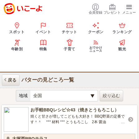
会員登録
プレゼント
メニュー
スポット
イベント
チケット
クーポン
ランキング
おでかけ
年齢別
特集
子育て
観光
ニュース
バターの見どころ一覧
戻る
地域
お手軽BBQレシピ☆43（焼きとうもろこし）
焼くと甘さが増してこどもも大好き！ BBQ野菜の定番で
す＾＾ *** 材料 *** とうもろこし 2本 醤油
大2～ バター 20ｇ *** クッキング *** 生のまま
皮ごと網にのせる。 焦げないように返しながら弱火で20
大塚西BBQテラス
～30分焼く。 ある程度火が通ったら皮をむいて醤油をつ