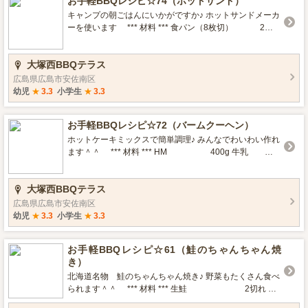
お手軽BBQレシピ☆74（ホットサンド）
熱いので、やけどに注意！ 塩胡椒なしでつくり、大人分
はクレイジーソルトやほりにしでも◎
キャンプの朝ごはんにいかがですか♪ ホットサンドメーカ
ーを使います *** 材料 *** 食パン（8枚切） 2枚
ハム 2枚 レタス 適量
卵 1個 マヨネーズ 小1
大塚西BBQテラス
とろけるチーズ 30g バター 適
量 お好みで♪ *ミニトマト *レタス *** クッキング *** ス
広島県広島市安佐南区
クランブルエッグを作りマヨネーズを合わせる。 食パン2
幼児
★
3.3
小学生
★
3.3
枚にバターを塗り、チーズ・ハム・レタス・スクランブ
ルエッグを挟む。 ホットサンドメーカーを温めて、両面
お手軽BBQレシピ☆72（バームクーヘン）
に薄くバターを塗る。 ホットサンドメーカーに具材を挟
んだ食パンを入れてプレスし、1～2分焼いたら完成☆ 付
ホットケーキミックスで簡単調理♪ みんなでわいわい作れ
け合わせにミニトマトやレタスも◎ 火力によって時間は
ます＾＾ *** 材料 *** HM 400g 牛乳
変えてください＾＾
250cc～ 卵 3個 バター 100g 砂
糖 40g お好みで♪ *ホイップ *チョコシロ ***
大塚西BBQテラス
クッキング *** 全ての材料をボウルに入れて混ぜる。 棒
に（竹や鉄など）アルミホイルを巻き、生地をつけて焼
広島県広島市安佐南区
く。 こんがりと焼けたらまた生地をつけて焼く、をちょ
幼児
★
3.3
小学生
★
3.3
うどいい大きさになるまで繰り返す。 冷めたら棒から崩
れないように外して完成☆ お好みでホイップやチョコシ
お手軽BBQレシピ☆61（鮭のちゃんちゃん焼
ロをつけて召し上がってください＾＾ みんなでつくれる
き）
のでお子様が多い時にはぜひ作ってみてください。
北海道名物 鮭のちゃんちゃん焼き♪ 野菜もたくさん食べ
られます＾＾ *** 材料 *** 生鮭 2切れ キ
ャベツ 1/4個 玉ねぎ 1/2玉 しめ