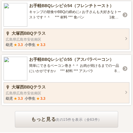
◎
お手軽BBQレシピ☆54（フレンチトースト）
キャンプの朝食やBBQの締めに♪ お子さんも大好きなトー
ストです＾＾ *** 材料 *** 食パン 1枚
卵 1個 牛乳 100cc 砂
糖 大さじ1 1/2 バター 5
大塚西BBQテラス
ｇ お好みで☆ *はちみつ *粉糖 *フルーツ *ホイップ ***
クッキング *** 食パンが入る袋に牛乳・卵・砂糖を入れよ
広島県広島市安佐南区
く混ぜたら食パンを入れ染み込ませる。 フライパンにバ
幼児
★
3.3
小学生
★
3.3
ターを入れて中火で熱し、食パンを入れる。 こんがり焼
き色がついたら裏返し、裏も同様に焼いたら完成☆ お好
お手軽BBQレシピ☆55（アスパラベーコン）
みではちみつや粉糖をかけてください＾＾ サラダやフル
ーツを添えたら朝食にも◎
簡単にできるベーコン巻き＾＾ お肉が焼けるまでの一品
にいかがですか♪ *** 材料 *** アスパラ 8本
ベーコン 8枚 お好みで☆ *ミニトマト+ベー
コン *レタス+ベーコン *うずら卵+ベーコン *** クッキ
大塚西BBQテラス
ング *** アスパラのはかまを取り除き、下の硬い部分の皮
をむき硬めに茹でる。 茹でたアスパラをベーコンでぐる
広島県広島市安佐南区
ぐると巻く。 こんがり焼き色がついたら裏返し、裏も同
幼児
★
3.3
小学生
★
3.3
様に焼いたら完成☆ お好みの食材をベーコンで巻いても
◎ 串で刺してから焼くとひっくり返しやすいです＾＾
もっと見る
次の15件を表示（全63件）