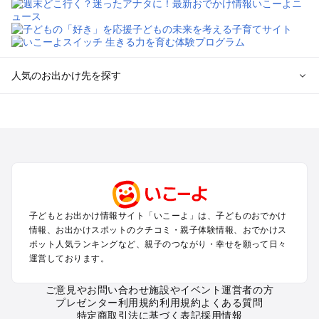
人気のお出かけ先を探す
全国からプール子連れおでかけスポットを探す
北海道･東北のプールおでかけ
北陸･甲信越のプールおでかけ
関東のプールおでかけ
東海のプールおでかけ
関西のプールおでかけ
中国･四国のプールおでかけ
子どもとお出かけ情報サイト「いこーよ」は、子どものおでかけ
九州･沖縄のプールおでかけ
情報、お出かけスポットのクチコミ・親子体験情報、おでかけス
ポット人気ランキングなど、親子のつながり・幸せを願って日々
運営しております。
定番お出かけスポット
遊園地
ご意見やお問い合わせ
施設やイベント運営者の方
動物園
プレゼンター利用規約
利用規約
よくある質問
バーベキュー
特定商取引法に基づく表記
採用情報