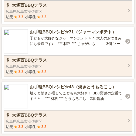
大塚西BBQテラス
ドポテトを添えても◎ キャンプ飯にも最適です＾＾ ソー
1 ◆にんにくチューブ 少々 ◆しょうがチューブ
スはケチャップや照り焼きににかえても♪
少々 ◆オールスパイス 少々 （ない時はカレー粉や
広島県広島市安佐南区
ガラムマサラでも◎） お好みで☆ *マスタード *マヨネー
幼児
★
3.3
小学生
★
3.3
ズ *トマト *レタス *ブロッコリー *** クッキング *** 鶏
肉にフォークで刺し、塩胡椒を振ってよく揉みこむ。 ◆
お手軽BBQレシピ☆71（ジャーマンポテト）
を全てビニールに入れ混ぜ合わせる。 合わせたビニール
に鶏肉を入れよく揉んで、冷蔵庫で一晩寝かせる。 （こ
子どもが大好きなジャーマンポテト＾＾ 大人のおつまみ
こまでを前日家でやっておきます＾＾） 焼く前に軽くタ
にも最適です♪ *** 材料 *** じゃがいも 3個 ソーセ
レを落として、じっくりと弱火で焼いていく。 ※タレが
ージ 5本 にんにく 1片 サラダ油 小
ついているので焦げやすいです 両面焼けたら完成☆ お好
1 塩胡椒 少々 パセリ 適量 お好みで♪
大塚西BBQテラス
みで野菜やマヨネーズ・マスタードを添えても＾＾ 火が
*青のり+バター *コンソメ *コーン *アスパラ *** クッキ
通りにくい時はある程度焼けたら蓋をして蒸し焼きにし
ング *** じゃがいもは皮をむき2cm幅に切り、ウィンナー
広島県広島市安佐南区
てください。
は1cm幅に斜めに切る。 じゃがいもを耐熱容器に入れて6
幼児
★
3.3
小学生
★
3.3
00ｗで5～8分加熱する。（竹串がすっと刺さるくらい）
スキレットにサラダ油をしいてウィンナーを炒め、じゃ
お手軽BBQレシピ☆43（焼きとうもろこし）
がいもを加え塩胡椒をふる。 こんがり焼けたらパセリを
ちらして完成☆ 青のり+バター・コンソメで味変も◎ コ
焼くと甘さが増してこどもも大好き！ BBQ野菜の定番で
ーンやアスパラ、玉ねぎ、ベーコンなどお好きな具材を
す＾＾ *** 材料 *** とうもろこし 2本 醤油
追加してみてください＾＾
大2～ バター 20ｇ *** クッキング *** 生のまま
皮ごと網にのせる。 焦げないように返しながら弱火で20
大塚西BBQテラス
～30分焼く。 ある程度火が通ったら皮をむいて醤油をつ
けてこんがりと焼く。 お皿にうつしてバターをのせたら
広島県広島市安佐南区
完成☆ 加熱しすぎると水分がなくなり焦げるので注意！
幼児
★
3.3
小学生
★
3.3
とうもろこしを皮ごとレンジで加熱して焼くと時短にも