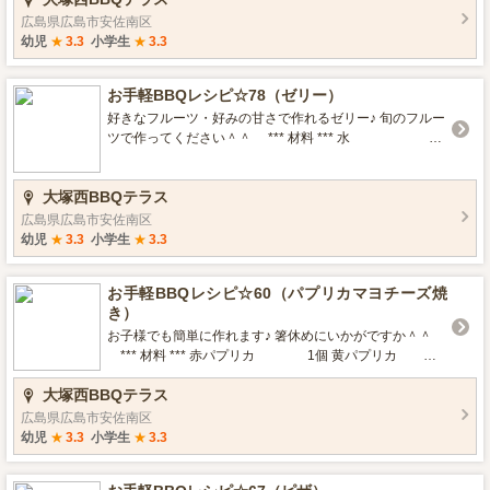
黄） それぞれ1/2個 レタス 適量 サニー
広島県広島市安佐南区
レタス 適量 ドレッシング 適量 ***トッピ
幼児
★
3.3
小学生
★
3.3
ング*** ベーコン 適量 チーズ
適量 カニカマ 適量 *** クッキング *** 材料
お手軽BBQレシピ☆78（ゼリー）
全てを揃える必要はないです。 お好みの具材をご用意く
ださい。 コーン缶・シーチキンは汁気をとっておく。 冷
好きなフルーツ・好みの甘さで作れるゼリー♪ 旬のフルー
凍のむき枝豆は流水解凍する。 全ての食材を食べやすい
ツで作ってください＾＾ *** 材料 *** 水
大きさに切る。 瓶やカップの底にドレッシングを入れ
適量 粉ゼラチン 10g フルーツ缶 1缶 お好き
る。 お好きな具材を層になるように入れていけば完成☆
なフルーツ *** クッキング *** フルーツ缶のシロップだ
大塚西BBQテラス
お好みでトッピングをのせてどうぞ♪ 硬めの野菜から入れ
けを取り出し水を加えて250ccにする。 鍋に水50cc・ゼ
ていくと出来上がりがきれいで、食べる時も混ぜやすい
ラチン・砂糖を入れて弱火で混ぜ合わせる。 ゼラチンと
広島県広島市安佐南区
です。
砂糖がとけたらシロップ水250ccを入れる。 沸騰する前
幼児
★
3.3
小学生
★
3.3
に火から離し、フルーツを加えて冷蔵庫で冷やす。 固ま
ったら完成☆ 簡単にできるので、ぜひお子さんと作って
お手軽BBQレシピ☆60（パプリカマヨチーズ焼
みてください＾＾
き）
お子様でも簡単に作れます♪ 箸休めにいかがですか＾＾
*** 材料 *** 赤パプリカ 1個 黄パプリカ
1個 ピザ用チーズ 100g マヨチーズ 適量
大塚西BBQテラス
塩・胡椒 少々 パセリ 少々 お好み
で☆ *にんにく *コンソメ（顆粒） *** クッキング *** パ
広島県広島市安佐南区
プリカを縦半分に切り、種を取り除く。 パプリカにマヨ
幼児
★
3.3
小学生
★
3.3
ネーズを塗り、チーズをかけて火にかける。 パプリカが
しんなりしたら完成☆ お好みでニンニクマヨにしたり、