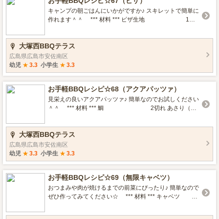
お手軽BBQレシピ☆67（ピザ）
塩胡椒をコンソメに変えても◎ お子様が一人でできるレ
シピなので一緒に楽しみましょう♪
キャンプの朝ごはんにいかがですか♪ スキレットで簡単に
作れます＾＾ *** 材料 *** ピザ生地 1枚
分 玉ねぎ 1/2個 ウィンナー
2本 ベーコン 1枚 コーン
大塚西BBQテラス
大2 とろけるチーズ 大4 オリーブオイル
適量 ピザソース お好みで♪ *ミニトマト *パセリ ***
広島県広島市安佐南区
クッキング *** スキレットにオリーブオイルを塗り、ピザ
幼児
★
3.3
小学生
★
3.3
生地を敷く。 生地にピザソースを塗り、スライスした玉
ねぎ・ウィンナー・ベーコン・コーンをのせる。 チーズ
お手軽BBQレシピ☆68（アクアパッツァ）
を載せたらコンロ（弱火）で焼く。 生地がカリッと焼け
てチーズがとけてないときは、火から離しバーナーで表
見栄えの良いアクアパッツァ♪ 簡単なのでお試しください
面を炙る。 チーズがとろりとしたら完成☆ お好みでパセ
＾＾ *** 材料 *** 鯛 2切れ あさり（砂
リをかけて召し上がれ♪ 彩でミニトマトを入れて焼くのも
抜き済）200g ミニトマト 10個 しめじ
オススメ♪ 強火の網の上だと焦げることもあるので弱火の
1袋 にんにく 1かけ オリーブオイル 大
大塚西BBQテラス
箇所で作ってください＾＾ ピザソースがない時はケチャ
1 ケッパー 大1 （なければオリーブ） 酒・
ップで代用しても◎
水 各大3 イタリアンパセリ 適量 *** クッ
広島県広島市安佐南区
キング *** にんにくは薄切りにしてしめじは小房にわけ
幼児
★
3.3
小学生
★
3.3
る。 あさりはこすり洗いをする。 鍋にオリーブオイルと
にんにくを入れて、香りが出てきたら鯛の皮面をさっと
お手軽BBQレシピ☆69（無限キャベツ）
やきひっくり返す。 あさり・しめじ・ミニトマト・ケッ
パー・酒・水を加えて蓋をして煮る。 あさりの口が開い
おつまみや肉が焼けるまでの前菜にぴったり♪ 簡単なので
たらイタリアンパセリを飾って完成☆ 残ったスープはパ
ぜひ作ってみてください☆ *** 材料 *** キャベツ
スタにかけても◎ 他の白身魚（タラなど）でも美味しく
200g ごま油 大1 白だし
できます＾＾
大2 いりごま 大1 お好みで☆ *塩昆布