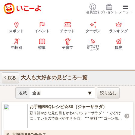
会員登録
プレゼント
メニュー
スポット
イベント
チケット
クーポン
ランキング
おでかけ
年齢別
特集
子育て
観光
ニュース
大人も大好きの見どころ一覧
戻る
地域
お手軽BBQレシピ☆36（ジャーサラダ）
彩り鮮やかな見た目もかわいいジャーサラダ＾＾ 小分け
にしているので食べやすさも◎ *** 材料 *** コーン缶
1個 シーチキン 1個 むき枝豆（冷
凍） 適量 ミニトマト 10個 胡瓜
大塚西BBQテラス
1本 人参 1/2本 パプリカ（赤・