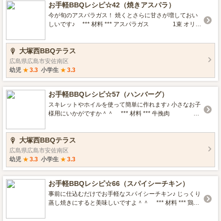
お手軽BBQレシピ☆42（焼きアスパラ）
今が旬のアスパラガス！ 焼くとさらに甘さが増しておい
しいです♪ *** 材料 *** アスパラガス 1束 オリー
ブオイル 大2 塩 小1/2 胡椒
少々 *** クッキング *** アスパラガスの下
大塚西BBQテラス
の方の皮は硬いのでピーラーで剥く。 ポリ袋にアスパラ
と塩胡椒、オリーブオイルを入れてなじませる。 網の上
広島県広島市安佐南区
でこんがりと焼き色がついたら完成☆ 野菜の表面にオリ
幼児
★
3.3
小学生
★
3.3
ーブオイルを塗って焼くと水分が逃げずにみずみずしく
焼きあがります＾＾ お好みでマヨネーズをディップして
お手軽BBQレシピ☆57（ハンバーグ）
も☆
スキレットやホイルを使って簡単に作れます♪ 小さなお子
様用にいかがですか＾＾ *** 材料 *** 牛挽肉
400g 玉ねぎ 1個 牛乳 200
ml 食パン 1枚 卵 1個 塩・
大塚西BBQテラス
胡椒 少々 ナツメグ（あれば）大1 デミグラス
ソース 適量 お好みで☆ *トマト *ブロッコリー *コーン
広島県広島市安佐南区
*** クッキング *** 玉ねぎをみじん切りにする。 挽肉・
幼児
★
3.3
小学生
★
3.3
玉ねぎ・牛乳・ちぎった食パン・卵・塩胡椒・ナツメグ
を入れてよくこねる。 （粘りが出るまでよくこねる） 中
お手軽BBQレシピ☆66（スパイシーチキン）
の空気を抜きながらタネをつくりスキレットかアルミホ
イルに乗せる。 （アルミホイルの場合はしっかりと包
事前に仕込むだけでお手軽なスパイシーチキン♪ じっくり
む） 火にかけてひっくり返しながら焼く。 中央を竹串で
蒸し焼きにすると美味しいですよ＾＾ *** 材料 *** 鶏も
刺して透明な汁が出てきたら中まで火が通っています。
も肉 2枚 塩・胡椒 少々 ◆
デミグラスソースをかけて完成☆ お好みで野菜やフライ
醤油・酒 各大2 ◆はちみつ・ごま油 各大