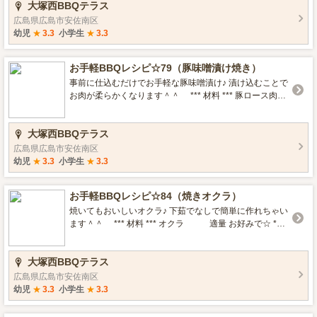
大塚西BBQテラス
*** クッキング *** キャベツを食べやすい大きさにちぎ
る。 ちぎったキャベツにごま油をかけてよく混ぜ、白だ
広島県広島市安佐南区
しも合わせる。 いりごまをかけたら完成☆ お好みで塩昆
幼児
★
3.3
小学生
★
3.3
布やにんにくチューブを混ぜても＾＾
お手軽BBQレシピ☆79（豚味噌漬け焼き）
事前に仕込むだけでお手軽な豚味噌漬け♪ 漬け込むことで
お肉が柔らかくなります＾＾ *** 材料 *** 豚ロース肉
3枚 ◆味噌 大3 ◆みりん 大
1 ◆酒 大1 ◆はちみつ 大1 ◆醤
大塚西BBQテラス
油 小1 ◆ごま油 小1 ◆にんにくチ
ューブ 少々 ◆しょうがチューブ 少々 お好みで☆ *ト
広島県広島市安佐南区
マト *レタス *ブロッコリー *** クッキング ** 豚肉は筋
幼児
★
3.3
小学生
★
3.3
切りしてフォークで数か所刺しておく。 ◆を全てビニー
ルに入れ混ぜ合わせる。 合わせたビニールに豚肉を入れ
お手軽BBQレシピ☆84（焼きオクラ）
よく揉んで、冷蔵庫で一晩寝かせる。 （ここまでを前日
家でやっておきます＾＾） 焼く前に常温に戻し軽くタレ
焼いてもおいしいオクラ♪ 下茹でなしで簡単に作れちゃい
を落として、じっくりと弱火で焼いていく。 ※タレがつ
ます＾＾ *** 材料 *** オクラ 適量 お好みで☆ *岩
いているので焦げやすいです 両面焼けたら完成☆ お好み
塩 *クレイジーソルト *ポン酢+おかか *** クッキング **
で野菜やマヨネーズを添えても＾＾ タレが焦げやすいの
* オクラのヘタとガクを取り、産毛を取る為塩で揉んだら
大塚西BBQテラス
で注意してください。
水で洗い流す。 網の上に置いて転がしながら焼く。 軽く
焦げめがついて火が通ったら完成☆ 焼肉のタレやお好み
広島県広島市安佐南区
の調味料でどうぞ♪ 焼きたては熱いので注意◎
幼児
★
3.3
小学生
★
3.3