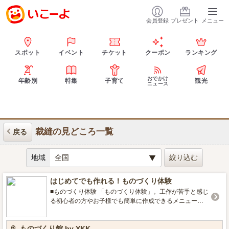
会員登録
プレゼント
メニュー
スポット
イベント
チケット
クーポン
ランキング
おでかけ
年齢別
特集
子育て
観光
ニュース
裁縫の見どころ一覧
戻る
地域
はじめてでも作れる！ものづくり体験
■ものづくり体験 「ものづくり体験」。工作が苦手と感じ
る初心者の方やお子様でも簡単に作成できるメニューを
ご用意しました。数に限りはありますが季節柄もご用意
しておりますので、この機会にどうぞ！ ※ものづくり体
ものづくり館 by YKK
験ができない日、通常 と内容が異なる場合はWEBページ