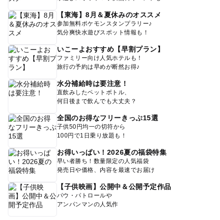
【東海】8月＆夏休みのオススメ
参加無料ポケモンスタンプラリー♪
気分爽快水遊びスポット情報も！
いこーよおすすめ【早割プラン】
ファミリー向け人気ホテルも！
旅行の予約は早めが断然お得♪
水分補給時は要注意！
直飲みしたペットボトル、
何日後まで飲んでも大丈夫？
全国のお得なフリーきっぷ15選
子供50円均一の切符から
100円で1日乗り放題も！
お得いっぱい！2026夏の福袋特集
早い者勝ち！数量限定の人気福袋
発売日や価格、内容を最速でお届け
【子供映画】公開中＆公開予定作品
パウ・パトロールや
アンパンマンの人気作