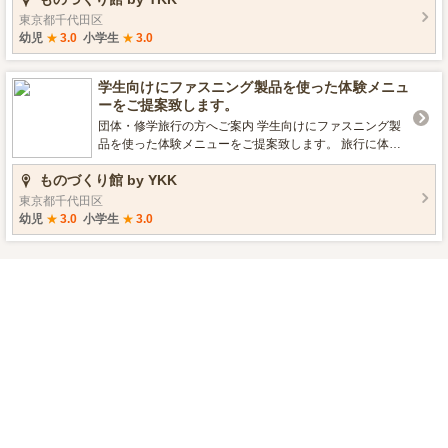
内のカレンダーでお知らせ致します。 ※材料の柄・色は
東京都千代田区
予告なく変更します。 ※お支払いは現金のみとなってお
幼児
★
3.0
小学生
★
3.0
ります。 ※お客様が制作された物の品質に関して当館は
責任を負いません。 ■ものづくり体験概要 事前予約：必
学生向けにファスニング製品を使った体験メニュ
要 開催日時：開館日 受付時間：10:00-11:00、13:00-16:
ーをご提案致します。
00（12：00〜13：00は昼休みです） 注意事項：※体験
ができない場合はホームページでお知らせします。施設
団体・修学旅行の方へご案内 学生向けにファスニング製
カレンダーをご確認ください。 ▼開催日時の確認はこち
品を使った体験メニューをご提案致します。 旅行に体験
ら https://monozukuri.ykkfastening.com/schedule/ (1)【貼
を取り入れて、物と一緒に残る思い出を作りましょう。
ものづくり館 by YKK
ってつくるポーチ】 糸も針も不要。裁縫が苦手な方でも
「ものづくり館 by YKK」は東京・秋葉原にあるYKK株式
気軽に体験できるメニューです。ボンドで貼ってアイロ
会社が運営するイベント及びコミュニティ施設です。 1F
東京都千代田区
ンをかけるだけで、簡単にファスナーポーチが作れま
は最大24名の方にものづくりを体験していただけるワー
幼児
★
3.0
小学生
★
3.0
す。ファスナーは様々な種類の中から選べます。布用の
クショップスペース、 2-3Fは無料でご見学いただける、
ペンで白布に絵を描いてオリジナルのポーチを作ること
ファスナー・ボタン等ファスニング製品の展示スペース
もできます。お絵かきが好きなお子様に大人気です。 参
です。 ホームページには、当館のカレンダーを掲載して
加費：500円(税込) (2)【プチファスナーポーチ】 材料は
おりますが、急きょ変更となる場合もございますので、
ファスナーだけ、折り返す長さで最終的な形が変わる不
団体(5名以上)もしくは修学旅行でご来館の方は、御手数
思議なポーチです。あらかじめグログランテープを縫い
ですが、必ず事前に電話かEメールで日時をご相談くださ
つけ、幅を広くしているのでとても縫いやすいです。こ
い。 また、団体・修学旅行でものづくり体験をご希望さ
ちらの体験は、ミシンを使用します。数量限定で季節柄
れる場合は、 ご予算・人数・滞在時間に合わせてコンテ
もご用意しました。 参加費：500円(税込) (3)【ネックス
ンツを提案いたしますので、お問い合わせください。 ※
トラップ with LUMIFINE(R)】 好きな色を組み合わせ
大人数の場合、グループに分けて、見学・体験を交代で
て、お気に入りのネックストラップを作りましょう！
ご案内する場合がございます。 お問い合わせの際、下記
蓄光素材なので暗いところで光り、オシャレなだけでな
情報が必要となります。予めメールにご記入いただく