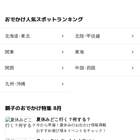
回1組4名以内） ①10:00〜11:00、②11:00〜12:00、③1
3:00〜14:00、④14:00〜15:00、⑤15:00〜16:00、⑥16:
00〜17:00 ▽予約状況の確認はこちら▽ 予約可能な時
おでかけ人気スポットランキング
間は[空]と表示しております。 https://monozukuri.ykkfast
ening.com/schedule/ ▼ご予約はこちら▼ Eメール：mon
ozukuri@ykk.com TEL 03-3864-2110 (対応時間：平日1
0時～16時) ☆ご予約の際は下記項目をご連絡下さい。 お
北海道･東北
北陸･甲信越
名前 人数 来館希望日と時間（1時間単位） 当日連絡の取
れる電話番号 内容（見学・ものづくり体験・その他）も
関東
東海
のづくり体験の場合はご希望のメニューをお知らせ下さ
い。
関西
中国･四国
九州･沖縄
親子のおでかけ特集 8月
夏休みどこ行く？何する？
今から準備！夏休みのお出かけ情報満載
おすすめ遊び場＆イベントをチェック！