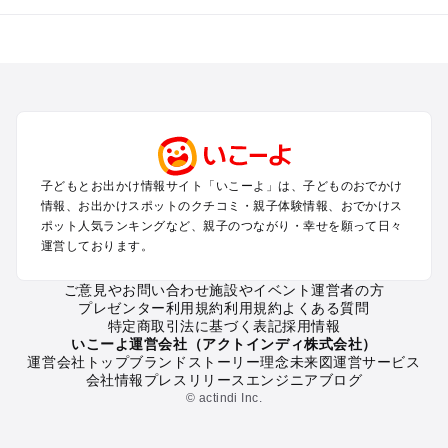
全国からプール子連れおでかけスポットを探す
北海道･東北のプールおでかけ
北陸･甲信越のプールおでかけ
関東のプールおでかけ
東海のプールおでかけ
関西のプールおでかけ
中国･四国のプールおでかけ
子どもとお出かけ情報サイト「いこーよ」は、子どものおでかけ
九州･沖縄のプールおでかけ
情報、お出かけスポットのクチコミ・親子体験情報、おでかけス
ポット人気ランキングなど、親子のつながり・幸せを願って日々
運営しております。
定番お出かけスポット
遊園地
ご意見やお問い合わせ
施設やイベント運営者の方
動物園
プレゼンター利用規約
利用規約
よくある質問
バーベキュー
特定商取引法に基づく表記
採用情報
釣り
いこーよ運営会社（アクトインディ株式会社）
運営会社トップ
ブランドストーリー
理念
未来図
運営サービス
牧場
会社情報
プレスリリース
エンジニアブログ
プール
© actindi Inc.
アスレチック
公園・総合公園