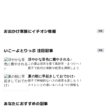
く、安全性にも配慮した商品です。スライダーとキャッ
か、電話でお伝えいただければ よりスムーズに対応でき
プは数種類ご用意しておりますので、お好きなものをお
るかと思います。 【所属】(学校名/会社名/団体名) 【ご担
選び頂けます。 参加費：1000円(税込) (4)【ファスナース
当者】(お名前) 【ご担当者の御連絡先】(電話番号) 【ご希
トラップ with EXCELLA(R)light】 カラフルなエレメン
望の日時】 【ご来館人数】 【ご希望内容】(館内見学の
ト（かみ合う部分）が人気のエクセラ(R)ライトファスナ
み/体験+館内見学) 【その他、ご希望の点がございました
ーを使って、携帯ストラップとしても、キーホルダーと
ら】 お問い合わせ窓口 Eメール：monozukuri@ykk.co.jp
しても、いろんな場面で使えるアイテムをぜひ作ってみ
電話：03-3864-2110
お出かけ家族にイチオシ情報
ませんか？ 参加費：500円(税込) ※オプションパーツと
してシリコン製つなくまの引手もあります(200円税込)
(5)【ネックストラップ with AUROLITE(R)】 シャボン
玉の表面のようにキラキラ色が変わるファスナーで作ら
れたネックストラップ。 参加費：1200円(税込) (6)【革の
いこーよとりっぷ 注目記事
スナップケース】 スナップボタンを専用取付機で打ち、
名刺サイズのケースを作ります。数種類のボタンと革か
涼やかな音色に癒やされる♪
ら好きな色を選べます。革は革財布のお店mic（ミック）
この夏は浴衣を着て風鈴市・まつりへ！
さんの特製です。対象年齢は小学生以上。小学生には保
親子で絵付け体験や絶景を満喫しよう
護者の同伴が必要です。 参加費：1000円(税込) (7)【流れ
星の3本ファスナーポーチ】 揺れる星の引手が流れ星のよ
夏の朝に早起きしておでかけ♪
うに見えるファスナーを使ったポーチです。オーロライ
親子で神秘的なハスの絶景を楽しもう！
ト(R)ファスナーは、光の具合によりエレメントが様々な
スイレンとの違い＆ハスまつり情報も
表情を演出します。定員は各回2名、ミシン縫製をします
ので対象年齢は小学3年生以上です。小学生の方は保護者
の同伴が必要です。ミシンを使ったことのないお子様の
参加の場合、保護者のサポートをお願いしております。
あなたにおすすめの記事
参加費：700円(税込) ご予約は1時間単位となります（各