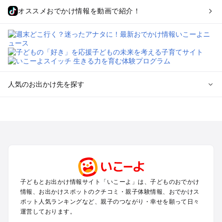
オススメおでかけ情報を動画で紹介！
人気のお出かけ先を探す
全国からプール子連れおでかけスポットを探す
北海道･東北のプールおでかけ
北陸･甲信越のプールおでかけ
関東のプールおでかけ
東海のプールおでかけ
関西のプールおでかけ
中国･四国のプールおでかけ
子どもとお出かけ情報サイト「いこーよ」は、子どものおでかけ
九州･沖縄のプールおでかけ
情報、お出かけスポットのクチコミ・親子体験情報、おでかけス
ポット人気ランキングなど、親子のつながり・幸せを願って日々
運営しております。
定番お出かけスポット