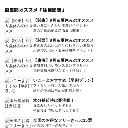
編集部オススメ「注目記事」
【関東】8月＆夏休みのオススメ
暑い夏に行きたい水遊びイベント♪
夏の定番恐竜＆昆虫展も開催！
【関西】8月＆夏休みのオススメ
夏休みの思い出作りに行きたい夏祭り
水遊びスポット＆子供無料イベントも
【東海】8月＆夏休みのオススメ
参加無料ポケモンスタンプラリー♪
気分爽快水遊びスポット情報も！
いこーよおすすめ【早割プラン】
ファミリー向け人気ホテルも！
旅行の予約は早めが断然お得♪
水分補給時は要注意！
直飲みしたペットボトル、
何日後まで飲んでも大丈夫？
全国のお得なフリーきっぷ15選
子供50円均一の切符から