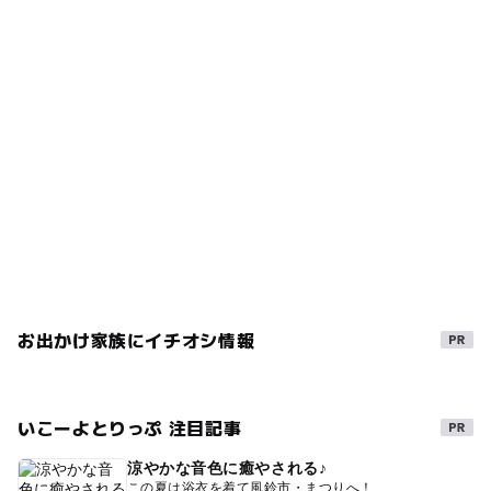
か、電話でお伝えいただければ よりスムーズに対応でき
ださい。
るかと思います。 【所属】(学校名/会社名/団体名) 【ご担
当者】(お名前) 【ご担当者の御連絡先】(電話番号) 【ご希
望の日時】 【ご来館人数】 【ご希望内容】(館内見学の
み/体験+館内見学) 【その他、ご希望の点がございました
ら】 お問い合わせ窓口 Eメール：monozukuri@ykk.co.jp
電話：03-3864-2110
お出かけ家族にイチオシ情報
いこーよとりっぷ 注目記事
涼やかな音色に癒やされる♪
この夏は浴衣を着て風鈴市・まつりへ！