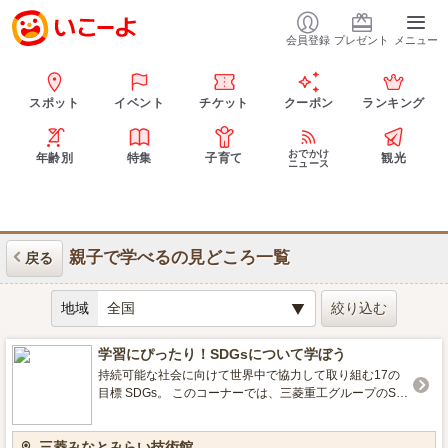
会員登録
プレゼント
メニュー
スポット
イベント
チケット
クーポン
ランキング
おでかけ
年齢別
特集
子育て
観光
ニュース
親子で学べるの見どころ一覧
戻る
地域
学習にぴったり！SDGsについて学ぼう
持続可能な社会に向けて世界中で協力して取り組む17の
目標 SDGs。 このコーナーでは、三菱重工グループのSD
Gsの取り組みをまとめて紹介。 高い技術力と最先端のア
イデアで、人々の豊かな暮らしを実現します。 事業を通
三菱みなとみらい技術館
じたSDGsへの貢献の詳細は以下の案内からご覧いただけ