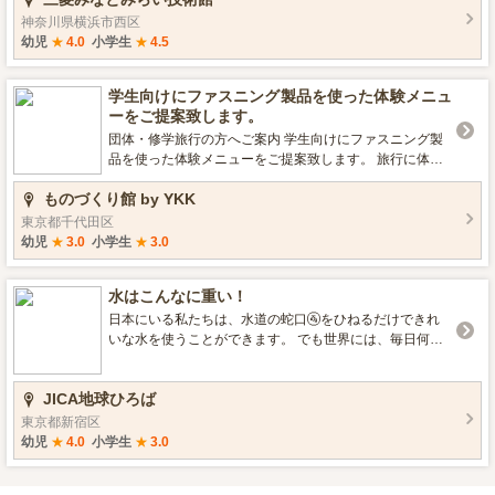
ます。 https://www.mhi.com/jp/sustainability/sdgs_contrib
神奈川県横浜市西区
ution01.html 写真撮影：1階 FUTURE GATE（フューチ
幼児
★
4.0
小学生
★
4.5
ャーゲート）奥
学生向けにファスニング製品を使った体験メニュ
ーをご提案致します。
団体・修学旅行の方へご案内 学生向けにファスニング製
品を使った体験メニューをご提案致します。 旅行に体験
を取り入れて、物と一緒に残る思い出を作りましょう。
ものづくり館 by YKK
「ものづくり館 by YKK」は東京・秋葉原にあるYKK株式
会社が運営するイベント及びコミュニティ施設です。 1F
東京都千代田区
は最大24名の方にものづくりを体験していただけるワー
幼児
★
3.0
小学生
★
3.0
クショップスペース、 2-3Fは無料でご見学いただける、
ファスナー・ボタン等ファスニング製品の展示スペース
水はこんなに重い！
です。 ホームページには、当館のカレンダーを掲載して
おりますが、急きょ変更となる場合もございますので、
日本にいる私たちは、水道の蛇口🚰をひねるだけできれ
団体(5名以上)もしくは修学旅行でご来館の方は、御手数
いな水を使うことができます。 でも世界には、毎日何キ
ですが、必ず事前に電話かEメールで日時をご相談くださ
ロも離れた井戸や川へ水を汲みに行く生活を余儀なくさ
い。 また、団体・修学旅行でものづくり体験をご希望さ
れている人が大勢いて、女性や子どもも一日に何度も重
JICA地球ひろば
れる場合は、 ご予算・人数・滞在時間に合わせてコンテ
たい水を運びます。 写真は13リットルの水が入ったバケ
ンツを提案いたしますので、お問い合わせください。 ※
ツです。 しかし、この量では1人が1日に生活する分もあ
東京都新宿区
大人数の場合、グループに分けて、見学・体験を交代で
りません。 ひとりの子どもが1日に必要とする水の量は約
幼児
★
4.0
小学生
★
3.0
ご案内する場合がございます。 お問い合わせの際、下記
20リットルと言われています。 生きるために欠かせない
情報が必要となります。予めメールにご記入いただく
水がどれほど重いか、ぜひ地球ひろばで体験してみてく