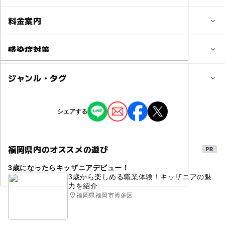
定員
料金案内
10人
子供の料金
感染症対策
定員詳細
無料
最大10組のご参加となります♬
ジャンル・タグ
特に現在は対策などを施しておりません。
詳しくは事前にLINEやメール、お電話にてお尋ねください
子供の料金詳細
ませ。
完全無料
ジャンル
シェアする
撮影イベント
季節のイベント
対象年齢
大人の料金
0歳･1歳･2歳の赤ちゃん(乳児･幼児)
無料
3歳･4歳･5歳･6歳(幼児)
小学生
中学生･高校生
大人
福岡県内のオススメの遊び
タグ
大人の料金詳細
3歳になったらキッザニアデビュー！
無料撮影会
赤ちゃん
お子様
撮影会
予約/応募
3歳から楽しめる職業体験！キッザニアの魅
ライフプラン相談で完全無料（データ購入についてはLINE
力を紹介
一眼レフカメラ
家族撮影会
完全無料
予約必要
で別途要相談）
福岡県福岡市博多区
最終応募締切 2025-12-31(水)
ファミリー撮影会
赤ちゃん撮影会
入学式
入園式
卒園式
卒業式
夫婦フォトグラファー