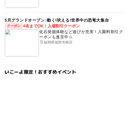
フォトブース
コスモス撮影会
誕生日撮影
アスレチック
100日
100日記念
いこーよ
5月グランドオープン♪動く!吠える!世界中の恐竜大集合
手形アート
手形足形アート
写真イベント
4名までOK！入場割引クーポン
クーポン
化石発掘体験など遊びが充実！入園料割引ク
撮影会イベント
春
桜
桜撮影会
桜撮影
ーポンも進呈中☆
福岡県福岡市南区
さくら
サクラ
七五三撮影
2月撮影会
ロケーション
ベビーフォト
赤ちゃん撮影
オーディション
プロフィール撮影
週末
いこーよ限定！おすすめイベント
週末撮影会
カメラ講座
桜撮影会イベント
1歳
2歳
3歳
初節句
6ヶ月
ランドセルイベント
入学式撮影
成人式
桜お花見
3月撮影会
ソメイヨシノ
福岡撮影会
福岡イベント
福岡桜撮影会
福岡撮影
福岡市
福岡桜スポット
福岡カメラマン