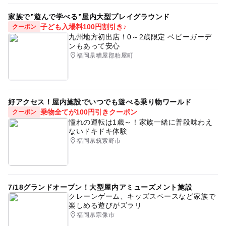
注意・制限事項
当日の連絡先
子育て費用相談会
べびふぉと撮影会
キッズ撮影会
家族で”遊んで学べる”屋内大型プレイグラウンド
080-5706-0001（フォトグラファー：パズ一家）
子ども入場料100円割引き♪
クーポン
バースデー撮影会
誕生日
ハーフバースデー
九州地方初出店！0～2歳限定 ベビーガーデ
ンもあって安心
記念撮影
子供とお出かけ
カメラマン
子育て
応募方法
福岡県糟屋郡粕屋町
自然
屋外イベント
撮影イベント
このイベントの受付は終了しました。
無料ご家族撮影会
スポット
遊びスポット
好アクセス！屋内施設でいつでも遊べる乗り物ワールド
予約ページ
ロケーションフォト
週末イベント
週末おでかけ
乗物全てが100円引きクーポン
クーポン
予約はこちらから
憧れの運転は1歳～！家族一緒に普段味わえ
妊婦さん
公園
ランドセル
ランドセル撮影会
ないドキドキ体験
福岡県筑紫野市
マタニティ
マタニティフォト
誕生日フォト
写真
新生児
新生児撮影
半年記念日
0歳
0歳おでかけ
0歳OK
0歳から
女の子ママ
7/18グランドオープン！大型屋内アミューズメント施設
クレーンゲーム、キッズスペースなど家族で
男の子ママ
家族撮影
ご家族そろって参加OK
楽しめる遊びがズラリ
ファミリー撮影
お宮参り
七五三
誕生日イベント
福岡県宗像市