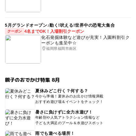
5月グランドオープン♪動く!吠える!世界中の恐竜大集合
4名までOK！入場割引クーポン
クーポン
化石発掘体験など遊びが充実！入園料割引ク
ーポンも進呈中☆
福岡県福岡市南区
親子のおでかけ特集 8月
夏休みどこ行く？何する？
今から準備！夏休みのお出かけ情報満載
おすすめ遊び場＆イベントをチェック！
暑さに負けずに全力水遊び！
年齢別や人気アトラクション情報など
子ども大満足のプール＆水遊びスポット
雨でも遊べる場所！