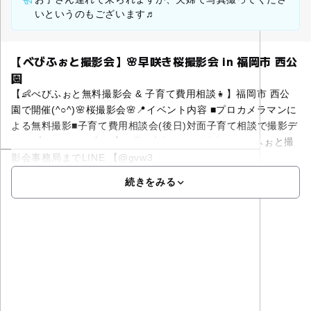
いというのもございます♬
【べびふぉと撮影会】🌸早咲き桜撮影会 in 福岡市 西公
園
【👶べびふぉと無料撮影会 & 子育て費用相談👧】福岡市 西公
園で開催(^○^)🌸桜撮影会🌸📍イベント内容 ■プロカメラマンに
よる無料撮影■子育て費用相談会(後日)対面子育て相談で撮影デ
ータプレゼント♬◎子育て費用相談不要の場合はべびふぉと撮
影会事務局までLINE 【@gvw3
続きをみる