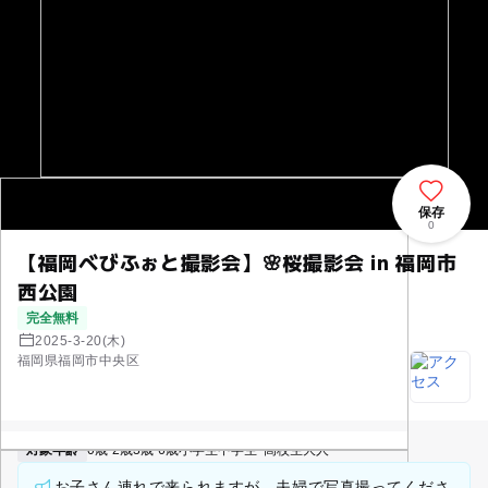
保存
0
【福岡べびふぉと撮影会】🌸桜撮影会 in 福岡市
西公園
完全無料
2025-3-20(木)
福岡県福岡市中央区
対象年齢
0歳-2歳
3歳-6歳
小学生
中学生･高校生
大人
お子さん連れで来られますが、夫婦で写真撮ってくださ