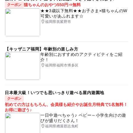
猫ちゃんのおやつ550円⇒無料
クーポン
★★3歳以下無料★★お子さま×猫ちゃんのW
可愛いがあふれます☆
福岡県筑紫野市
【キッザニア福岡】年齢別の楽しみ方
年齢別におすすめのアクティビティをご紹
介！
福岡県福岡市博多区
日本最大級！いつでも思いっきり遊べる屋内遊園地
クーポン
初めての方はもちろん、会員様も紹介やお誕生月特典で1名無料！
お得に遊ぼう♪
一日中遊べちゃう♪ ベビー～小学生向けの遊
びが盛りだくさん！
福岡県糟屋郡志免町