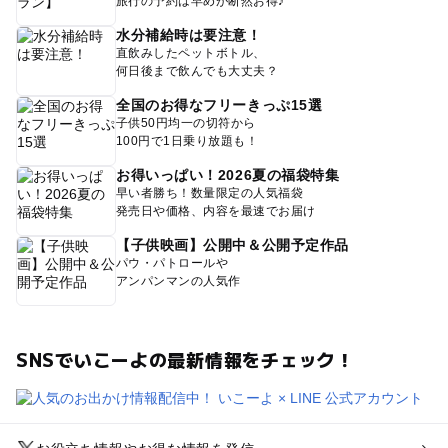
旅行の予約は早めが断然お得♪
水分補給時は要注意！
直飲みしたペットボトル、
何日後まで飲んでも大丈夫？
全国のお得なフリーきっぷ15選
子供50円均一の切符から
100円で1日乗り放題も！
お得いっぱい！2026夏の福袋特集
早い者勝ち！数量限定の人気福袋
発売日や価格、内容を最速でお届け
【子供映画】公開中＆公開予定作品
パウ・パトロールや
アンパンマンの人気作
SNSでいこーよの最新情報をチェック！