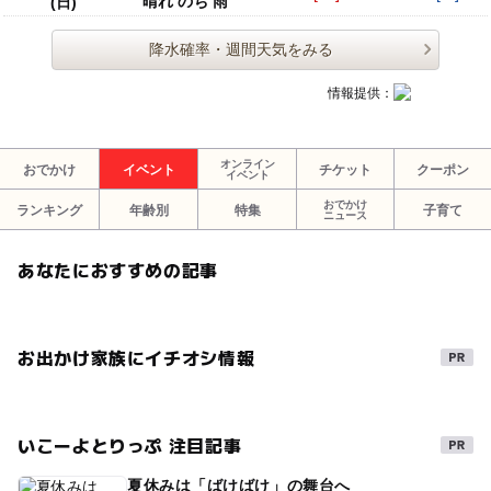
晴れ のち 雨
(日)
リモコンカー
ラジコン
ラジコンカー
ロボット
降水確率・週間天気をみる
ロボット掃除機
科学実験
サイエンス
科学工作
クルマ
自動車
トラック
飛行機
飛行場
情報提供：
グライダー
ゴム動力
小平
西東京
東久留米
オンライン
おでかけ
イベント
チケット
クーポン
小金井
武蔵野
三鷹
国立
立川
府中
イベント
おでかけ
ランキング
年齢別
特集
子育て
国分寺
東大和
八王子
ミュウテック工房
ニュース
クーポン
割引
割引券
お得なクーポン
あなたにおすすめの記事
お出かけ家族にイチオシ情報
いこーよとりっぷ 注目記事
夏休みは「ばけばけ」の舞台へ