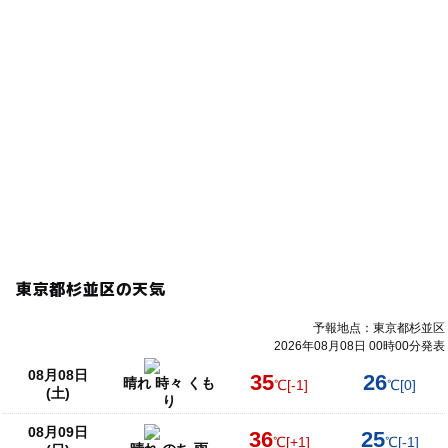
マグネット
春休み
冬休み
イベント
イベント体験
野球盤
ビー玉コースター
砂絵
ボンド
未就学児
未就学児可
未就学児OK
体験学習
夏休みイベント
通信販売
工作キット
ビー玉
ビー玉転がし
通販キット
昭和の日
自由工作
夏休み自由工作
夏休み・自由研究
阿佐ヶ谷
永福町
京王井の頭線
夏休みの体験
夏休みの自由研究
夏休みの工作
夏休みのイベント
東京都杉並区の天気
小平市
西東京市
東久留米市
小金井市
予報地点：東京都杉並区
2026年08月08日 00時00分発表
武蔵野市
三鷹市
国立市
立川市
府中市
08月08日
35
26
晴れ 時々 くも
℃
[-1]
℃
[0]
国分寺市
東大和市
八王子市
工作ワークショップ
(土)
り
工作イベント
夏休み2026
2026夏休み
リモコン
08月09日
36
25
℃
[+1]
℃
[-1]