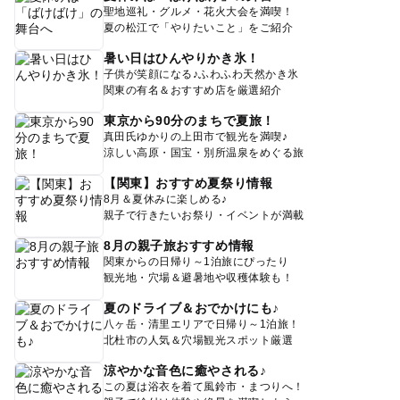
聖地巡礼・グルメ・花火大会を満喫！
夏の松江で「やりたいこと」をご紹介
暑い日はひんやりかき氷！
子供が笑顔になる♪ふわふわ天然かき氷
関東の有名＆おすすめ店を厳選紹介
東京から90分のまちで夏旅！
真田氏ゆかりの上田市で観光を満喫♪
涼しい高原・国宝・別所温泉をめぐる旅
【関東】おすすめ夏祭り情報
8月＆夏休みに楽しめる♪
親子で行きたいお祭り・イベントが満載
8月の親子旅おすすめ情報
関東からの日帰り～1泊旅にぴったり
観光地・穴場＆避暑地や収穫体験も！
夏のドライブ＆おでかけにも♪
八ヶ岳・清里エリアで日帰り～1泊旅！
北杜市の人気＆穴場観光スポット厳選
涼やかな音色に癒やされる♪
この夏は浴衣を着て風鈴市・まつりへ！