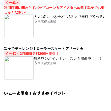
創意工夫
創造
創造力
発想
発想力
教育
クーポン
利用時間に関わらずポップコーン＆アイス食べ放題！親子でお楽
くふう
作品
注目
おもしろい工作
面白い工作
しみください♪
大人1名につき子ども2名まで無料で遊べる♪
面白い
楽しい工作
たのしい工作
たのしい
東京都台東区
楽しい
電話相談
電話サポート
メール相談
メールサポート
作る
創る
木工用ボンド
はさみ
雨でも楽しめる
教室
実験
動く
親子でチャレンジ！ローラースケートアリーナ★
2時間滑走料200円割引！
クーポン
回る
回転
科学
通信講座
全国
1年生
無料ワンポイントレッスンも開催中！！！
東京都文京区
2年生
3年生
4年生
5年生
6年生
低学年
中学年
高学年
GW
GW(ゴールデンウィーク)
GWイベント
ゴールデンウィーク
ゴールデンウイーク
エレベーター
工芸体験
工芸
いこーよ限定！おすすめイベント
工芸品
山の日
海の日
ピンボール
コリントゲーム
スマートボール
パチンコ
磁石