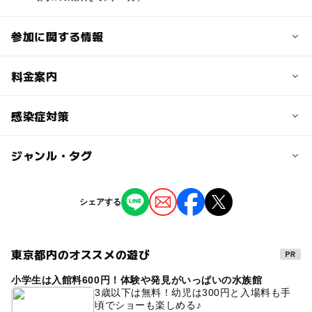
参加に関する情報
定員
料金案内
10人
子供の料金
感染症対策
定員詳細
6,500円
※夏休み期間の杉並区内公共施設での開催は最大8～10組
ジャンル・タグ
参加型の工作教室は、以下の対策の上で実施致します。
までです。
子供の料金詳細
１．換気扇の常時可動・アルコール消毒液の設置
※花小金井教室での開催は最大3組までの少人数制です。
２．常時マスク着用での指導
※エレベーター工作6,500円、リモコンカー工作6,900円、
ジャンル
シェアする
ゴム動力飛行機5,500円、せんぷうき工作5,900円
季節のイベント
ものづくり・学び体験
対象年齢
材料・テキスト(小冊子)込み、消費税込みの料金です。
3歳･4歳･5歳･6歳(幼児)
※事前のクレジットカード決済または銀行振込をお願いし
小学生
ております（参加日直前・当日の申込みの場合は事後のお
東京都内のオススメの遊び
タグ
支払いも可）。
予約/応募
小学生は入館料600円！体験や発見がいっぱいの水族館
夏休み
自由研究
ワークショップ
※通販キットは教室よりお得な料金となっています（送料
予約必要
3歳以下は無料！幼児は300円と入場料も手
別、代引払い利用可、詳細は「お知らせ」を参照願いま
頃でショーも楽しめる♪
工作・クラフト体験
工作
夏休み工作
手作り
最終応募締切 2026-9-6(日)