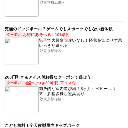
す）
東京都品川区
手作り体験
体験
親子
小学生
男の子
注意・制限事項
大人の料金
女の子
小学1年生
小学2年生
小学3年生
■遠方もしくは他の理由で会場までご来場頂けないお子様
無料
には、材料一式をご自宅へお届けする「通販キット」もご
小学4年生
小学5年生
小学6年生
親子イベント
究極のドッジボール？ゲームでもスポーツでもない新体験
用意しています。
お得にあそべる！10%割引
クーポン
体験教室
動く工作
夏休み自由研究
無料
大人の料金詳細
親子で大興奮間違いなし！怪我を気にせず思
「オフィシャル（公式）サイト」内に設置している「通販
いっきり遊べる！
キットご購入はこちらから」のボタンを押してお申込み頂
※保護者さまの見学は無料です。
手伝い
東京
杉並区
杉並
東京都
中野区
東京都港区
けます。
※３年生以下のお子様の保護者様は隣席にて製作のサポー
中野
新宿区
新宿
世田谷区
世田谷
渋谷区
トをお願いします。
※４年生以上のお子様の保護者様は同室内の見学席にてご
応募方法
渋谷
練馬区
練馬
板橋区
板橋
丸ノ内線
見学頂けます（必要に応じてお子様のサポートをお願いし
■「予約ページ」内のボタンを押して表示されるお申込み
200円引き＆アイス付お得なクーポンで遊ぼう！
総武線
中央線
高円寺
木工
木工体験
ます）。
1会計につき200円引アイス付
フォームに、必要事項を記入してお申し込み願います。
クーポン
※保護者様は途中でご休憩やお買い物などにお出掛けされ
開放的な室内遊び場！6ヶ月～ベビーエリ
クラフト
ホビー
ハンドメイド
モーター
るのは自由です（終了時は在室願います）。
ア・多種多様な遊具あり
予約ページ
東京都稲城市
マブチモーター
LED
電動
デザイン
アート
予約はこちらから
クーポン
こども
子ども
kodomo
子供
小学校
【クーポン】期間限定800円引きクーポン！
モーター工作
電子工作
LED工作
工夫
創意
こども無料！全天候型屋内キッズパーク