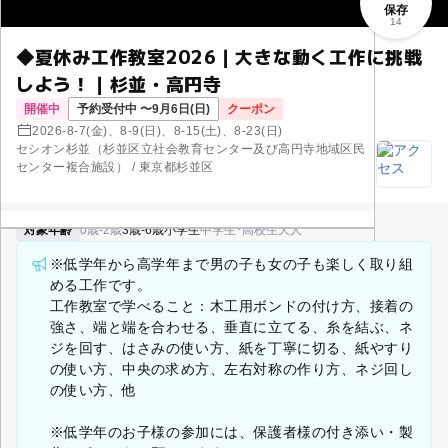
保存
14
◆夏休み工作教室2026｜大きな動く工作に挑戦
しよう！｜杉並・高円寺
開催中
予約受付中 〜9月6日(日)
クーポン
2026-8-7(金)、8-9(日)、8-15(土)、8-23(日)
セシオン杉並（杉並区立社会教育センター及び高円寺地域区民
センター複合施設） / 東京都杉並区
対象年齢
0歳-2歳
3歳-6歳
小学生
中学生･高校生
大人
※低学年から高学年まで男の子も女の子も楽しく取り組
める工作です。
工作教室で学べること：木工用ボンドの付け方、接着の
強さ、端と端を合わせる、垂直に立てる、糸を結ぶ、ネ
ジを回す、はさみの使い方、紙を丁寧に切る、紙やすり
の使い方、中央の求め方、左右対称の作り方、ネジ回し
の使い方、他
※低学年のお子様の参加には、保護者様の付き添い・製