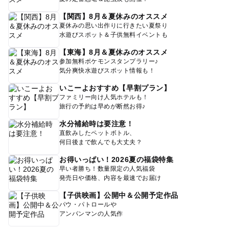
【関西】8月＆夏休みのオススメ
夏休みの思い出作りに行きたい夏祭り
水遊びスポット＆子供無料イベントも
【東海】8月＆夏休みのオススメ
参加無料ポケモンスタンプラリー♪
気分爽快水遊びスポット情報も！
いこーよおすすめ【早割プラン】
ファミリー向け人気ホテルも！
旅行の予約は早めが断然お得♪
水分補給時は要注意！
直飲みしたペットボトル、
何日後まで飲んでも大丈夫？
お得いっぱい！2026夏の福袋特集
早い者勝ち！数量限定の人気福袋
発売日や価格、内容を最速でお届け
【子供映画】公開中＆公開予定作品
パウ・パトロールや
アンパンマンの人気作