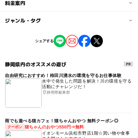
対象年齢
料金案内
0歳･1歳･2歳の赤ちゃん(乳児･幼児)
3歳･4歳･5歳･6歳(幼児)
大人
子供の料金
ジャンル・タグ
120円
予約/応募
ジャンル
シェアする
予約不要
子供の料金詳細
ものづくり・学び体験
※未就学児無料
注意・制限事項
※静岡市内在住・在学の小・中学生は無料（静岡市こども
静岡県内のオススメの遊び
タグ
混雑時はお待ちいただくことがあります。
カードをご提示ください）
※20名以上は団体料金100円
自由研究におすすめ！柿田川湧水の環境を守るお仕事体験
科学館
体験施設
博物館
屋内施設
※年間パスポート：780円
水中で発生した問題を解決！川の環境を守る
応募方法
活動にチャレンジだ！
ミュージアム
親子体験学習
科学体験
申込不要。直接会場へどうぞ。
静岡県駿東郡
大人の料金
節約おでかけ
子供体験
雨の日でもOK
520円
雨でも遊べる
雨でも楽しめる
雨のお出かけ
雨の日おでかけ
屋内遊び場
室内遊び場
雨でも遊べる猫カフェ！猫ちゃんおやつ 無料クーポン◎
大人の料金詳細
猫ちゃんのおやつ550円⇒無料
クーポン
※静岡市内在住の70歳以上は無料
ベビーカーOK
体験
授乳室あり
イオンモール浜松市野店1階☆買い物や食事
※20名以上は団体料金410円