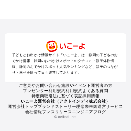
静岡のエリアからプール子ども連れのお出かけスポット
を探す
浜松・浜名湖・天竜のプールお出かけ
伊東・下田・伊豆白浜・東伊豆のプールお出かけ
富士山・富士宮・富士・御殿場のプールお出かけ
小田原・熱海・湯河原・真鶴のプールお出かけ
中伊豆・西伊豆・南伊豆のプールお出かけ
子どもとお出かけ情報サイト「いこーよ」は、静岡の子どものお
静岡・清水のプールお出かけ
でかけ情報、静岡のお出かけスポットのクチコミ・親子体験情
三島・沼津のプールお出かけ
報、静岡のおでかけスポット人気ランキングなど、親子のつなが
掛川・磐田・袋井のプールお出かけ
り・幸せを願って日々運営しております。
焼津・御前崎のプールお出かけ
大井川・寸又峡・川根のプールお出かけ
ご意見やお問い合わせ
施設やイベント運営者の方
プレゼンター利用規約
利用規約
よくある質問
特定商取引法に基づく表記
採用情報
静岡の定番お出かけスポット
いこーよ運営会社（アクトインディ株式会社）
運営会社トップ
ブランドストーリー
理念
未来図
運営サービス
静岡の遊園地
会社情報
プレスリリース
エンジニアブログ
静岡の動物園
© actindi Inc.
静岡のバーベキュー
静岡の釣り