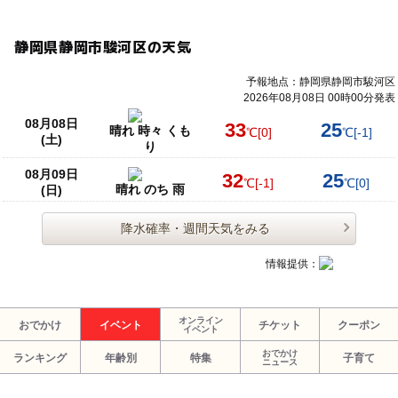
静岡県静岡市駿河区の天気
予報地点：静岡県静岡市駿河区
2026年08月08日 00時00分発表
08月08日
33
25
晴れ 時々 くも
℃
[0]
℃
[-1]
(土)
り
08月09日
32
25
℃
[-1]
℃
[0]
晴れ のち 雨
(日)
降水確率・週間天気をみる
情報提供：
オンライン
おでかけ
イベント
チケット
クーポン
イベント
おでかけ
ランキング
年齢別
特集
子育て
ニュース