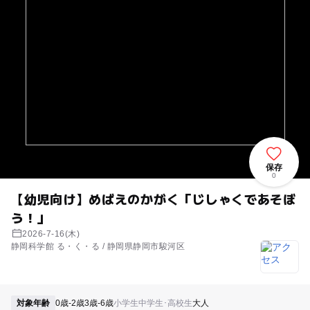
保存
0
【幼児向け】めばえのかがく「じしゃくであそぼ
う！」
2026-7-16(木)
静岡科学館 る・く・る / 静岡県静岡市駿河区
対象年齢
0歳-2歳
3歳-6歳
小学生
中学生･高校生
大人