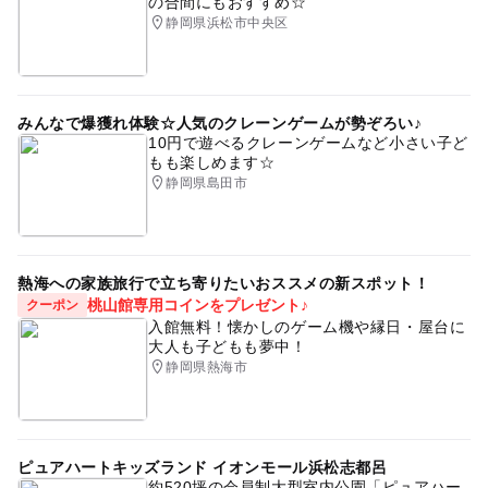
の合間にもおすすめ☆
おむつ交換台あり
駅から近い
体験できる博物館
※年間パスポート：3,140円
静岡県浜松市中央区
観光
旅行
静岡
イベント
親子
子ども
いろいろ体験
1日中楽しめるスポット
みんなで爆獲れ体験☆人気のクレーンゲームが勢ぞろい♪
1日中楽しめる施設
1日中遊べるスポット
10円で遊べるクレーンゲームなど小さい子ど
もも楽しめます☆
子どもと体験日帰り
雨でもOK
屋内
室内
静岡県島田市
室内施設
東海
科学
るくる
る・く・る
静岡科学館
静岡科学館るくる
科学館のイベント
熱海への家族旅行で立ち寄りたいおススメの新スポット！
おとなもこどもも
こどもお出かけ
科学工作
桃山館専用コインをプレゼント♪
クーポン
入館無料！懐かしのゲーム機や縁日・屋台に
幼児向け
体験イベント/ツアー
静岡県
工作
大人も子どもも夢中！
実験
未就学児
未就学児OK
未就学児可
静岡県熱海市
未就学児無料
学習
ワークショップ
観察
日帰り
さまざなまな体験ができる
節約お出かけ
ピュアハートキッズランド イオンモール浜松志都呂
親子で楽しめる
親子イベント
工作・クラフト体験
約520坪の会員制大型室内公園「ピュアハー