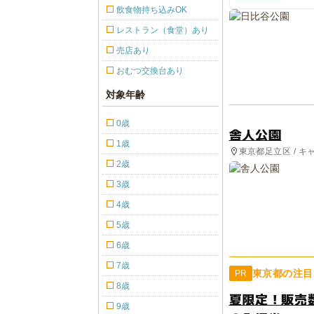
市グル
飲食物持ち込みOK
レストラン（食堂）あり
売店あり
おむつ交換台あり
対象年齢
0歳
舎人公園
1歳
東京都足立区 / キ
2歳
3歳
4歳
5歳
6歳
7歳
東京都の注目
PR
8歳
夏限定！販売
9歳