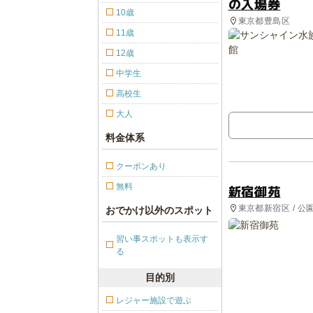
の入場券
10歳
東京都豊島区
11歳
12歳
中学生
高校生
大人
料金体系
クーポンあり
無料
新宿御苑
東京都新宿区 / 
おでかけ以外のスポット
習い事スポットも表示す
る
目的別
レジャー施設で遊ぶ