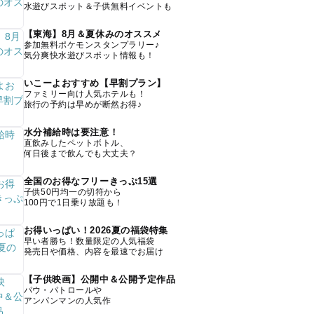
水遊びスポット＆子供無料イベントも
【東海】8月＆夏休みのオススメ
参加無料ポケモンスタンプラリー♪
気分爽快水遊びスポット情報も！
いこーよおすすめ【早割プラン】
ファミリー向け人気ホテルも！
旅行の予約は早めが断然お得♪
水分補給時は要注意！
直飲みしたペットボトル、
何日後まで飲んでも大丈夫？
全国のお得なフリーきっぷ15選
子供50円均一の切符から
100円で1日乗り放題も！
お得いっぱい！2026夏の福袋特集
早い者勝ち！数量限定の人気福袋
発売日や価格、内容を最速でお届け
【子供映画】公開中＆公開予定作品
パウ・パトロールや
アンパンマンの人気作