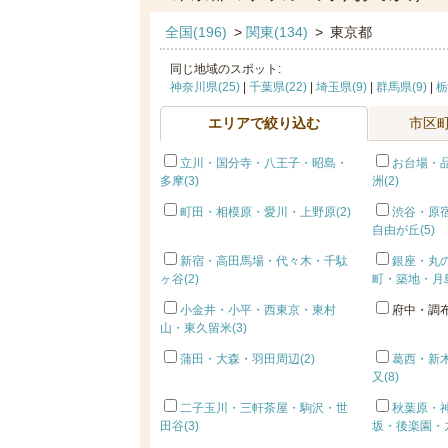
全国(196)
>
関東(134)
>
東京都
同じ地域のスポット:
神奈川県(25)
|
千葉県(22)
|
埼玉県(9)
|
群馬県(9)
|
栃
エリアで絞り込む
市区
立川・国分寺・八王子・昭島・
お台場・
多摩(3)
洲(2)
町田・相模原・愛川・上野原(2)
渋谷・原
自由が丘(5)
新宿・高田馬場・代々木・千駄
銀座・丸
ヶ谷(2)
町・築地・月島
小金井・小平・西東京・東村
府中・調布
山・東久留米(3)
蒲田・大森・羽田周辺(2)
葛西・新
又(8)
二子玉川・三軒茶屋・駒沢・世
秋葉原・
田谷(3)
坂・後楽園・九