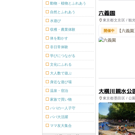
動物・植物とふれあう
六義園
自然とふれあう
東京都文京区 / 観
水遊び
収穫・農業体験
【六義園
開催中
体を動かす
非日常体験
学びにつながる
文化にふれる
大人数で遊ぶ
身近な遊び場
大横川親水公
温泉・宿泊
東京都墨田区 / 
家族で買い物
パパの一人子守
パパ大活躍
ママ友大集合