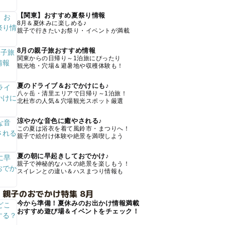
【関東】おすすめ夏祭り情報
8月＆夏休みに楽しめる♪
親子で行きたいお祭り・イベントが満載
8月の親子旅おすすめ情報
関東からの日帰り～1泊旅にぴったり
観光地・穴場＆避暑地や収穫体験も！
夏のドライブ＆おでかけにも♪
八ヶ岳・清里エリアで日帰り～1泊旅！
北杜市の人気＆穴場観光スポット厳選
涼やかな音色に癒やされる♪
この夏は浴衣を着て風鈴市・まつりへ！
親子で絵付け体験や絶景を満喫しよう
夏の朝に早起きしておでかけ♪
親子で神秘的なハスの絶景を楽しもう！
スイレンとの違い＆ハスまつり情報も
 親子のおでかけ特集 8月
今から準備！夏休みのお出かけ情報満載
おすすめ遊び場＆イベントをチェック！