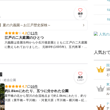
4
6
保存
光
92
8
】夏の六義園～お江戸歴史探検～
11件
4.2
江戸の二大庭園のひとつ
六義園は造園当時から小石川後楽園とともに江戸の二大庭園
に数えられておりました。 元禄8年(1695年)、五代将軍・徳
川綱吉より下屋敷として与えられた駒込の地に、 柳沢吉
人気おで
保...
国
1
1
園
と
保存
公園・総合公園
1,417
東
16件
4.7
1
2
約1.8kmにわたり、五つに分かれた公園
ル
業平橋の北から竪川の合流地点まで約1.8kmにわたり、釣り
川原（業平橋～平川橋）・河童川原（平川橋～横川橋～紅葉
ナ
橋）・花紅葉（紅葉橋～報恩寺橋～清平橋）・パレットプラ
ナ
ザ（清平...
3