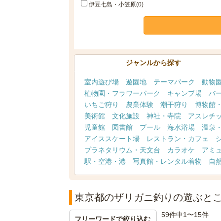
伊豆七島・小笠原(0)
ジャンルから探す
室内遊び場
遊園地
テーマパーク
動物
植物園・フラワーパーク
キャンプ場
バ
いちご狩り
農業体験
潮干狩り
博物館
美術館
文化施設
神社・寺院
アスレチ
児童館
図書館
プール
海水浴場
温泉
アイススケート場
レストラン・カフェ
プラネタリウム・天文台
カラオケ
アミ
駅・空港・港
写真館・レンタル着物
自
東京都のザリガニ釣りの遊ぶと
59件中1〜15件
フリーワードで絞り込む