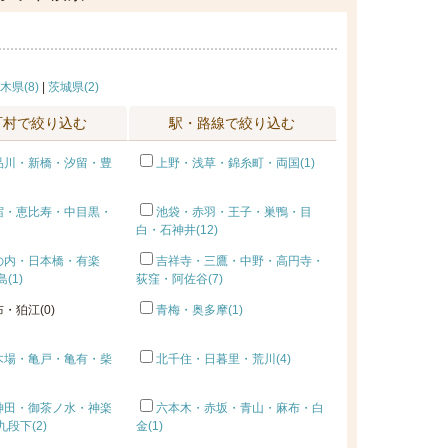
木県(8)
|
茨城県(2)
町村で絞り込む
駅・路線で絞り込む
品川・新橋・汐留・豊
上野・浅草・錦糸町・両国(1)
宿・恵比寿・中目黒・
池袋・赤羽・王子・巣鴨・目
白・石神井(12)
の内・日本橋・有楽
吉祥寺・三鷹・中野・高円寺・
(1)
荻窪・阿佐谷(7)
・狛江(0)
青梅・奥多摩(1)
木場・亀戸・亀有・柴
北千住・日暮里・荒川(4)
神田・御茶ノ水・神楽
六本木・赤坂・青山・麻布・白
段下(2)
金(1)