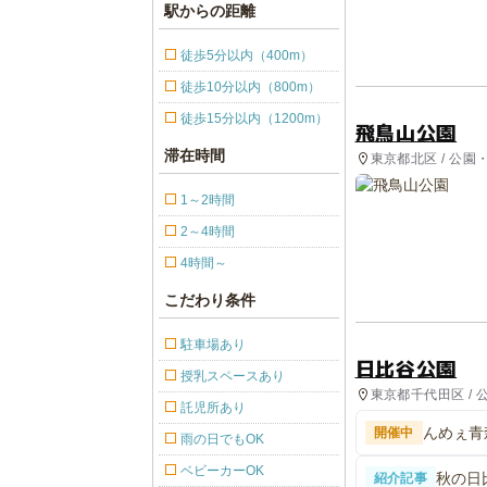
駅からの距離
徒歩5分以内（400m）
徒歩10分以内（800m）
徒歩15分以内（1200m）
飛鳥山公園
滞在時間
東京都北区 / 公園
1～2時間
2～4時間
4時間～
こだわり条件
駐車場あり
日比谷公園
授乳スペースあり
東京都千代田区 /
託児所あり
んめぇ青
開催中
雨の日でもOK
ベビーカーOK
秋の日
紹介記事