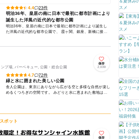
メ＆スカイランタン体験
23件
4.4
明治36年、皇居の南に日本で最初に都市計画により
誕生した洋風の近代的な都市公園
明治36年、皇居の南に日本で最初に都市計画により誕生し
た洋風の近代的な都市公園で、 霞ヶ関、銀座、新橋に接
し、ビジネス街の緑のオアシスとして大いに利用され、 ま
た、四季花...
保存
ャンプ場, バーベキュー, 公園・総合公園
2,039
72件
4.7
緑と水に囲まれた美しい公園
舎人公園は、東京にありながら広がる空と多様な自然が楽し
めるくつろぎの空間です。 みどりと水に恵まれた敷地は現
在も造成が進み、最終的な計画では69.5ヘクタールに及ぶ予
定です...
スポット
数限定！お得なサンシャイン水族館
保存