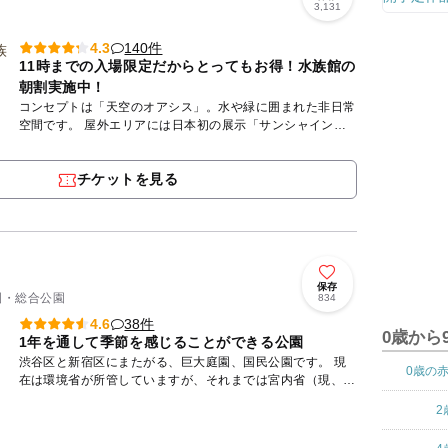
3,131
140件
4.3
11時までの入場限定だからとってもお得！水族館の
朝割実施中！
コンセプトは「天空のオアシス」。水や緑に囲まれた非日常
空間です。 屋外エリアには日本初の展示「サンシャインア
クアリング」が登場。頭上にあるドーナツ型水槽をアシカが
気持ちよさ...
チケットを見る
保存
公園・総合公園
834
38件
4.6
0歳から
1年を通して季節を感じることができる公園
渋谷区と新宿区にまたがる、巨大庭園、国民公園です。 現
0歳の
在は環境省が所管していますが、それまでは宮内省（現、宮
内庁）が所管していたこともあり、庭園内には重要文化財な
2
どの歴史的...