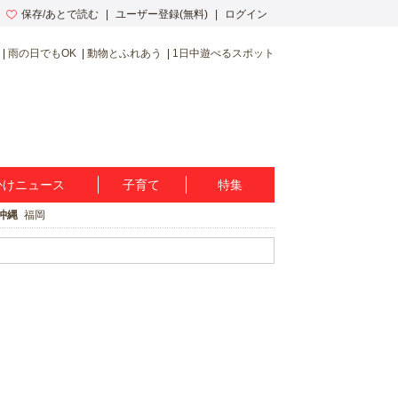
保存/あとで読む
ユーザー登録(無料)
ログイン
雨の日でもOK
動物とふれあう
1日中遊べるスポット
かけニュース
子育て
特集
沖縄
福岡