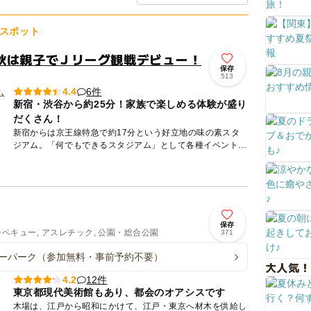
スポット
秋は親子でＪリーグ観戦デビュー！
保存
513
6件
4.4
新宿・渋谷から約25分！家族で楽しめる体験が盛り
だくさん！
新宿からは京王線特急で約17分という好立地の味の素スタ
ジアム。「何でもできるスタジアム」として各種イベントが
開催されているほか、JリーグのFC東京・東京ヴェルディの
ホームスタ...
保存
ーベキュー, アスレチック, 公園・総合公園
371
ーパーク（参加無料・事前予約不要）
大人気！
12件
4.2
東京都現代美術館もあり、都会のオアシスです
木場は、江戸から昭和にかけて、江戸・東京へ材木を供給し