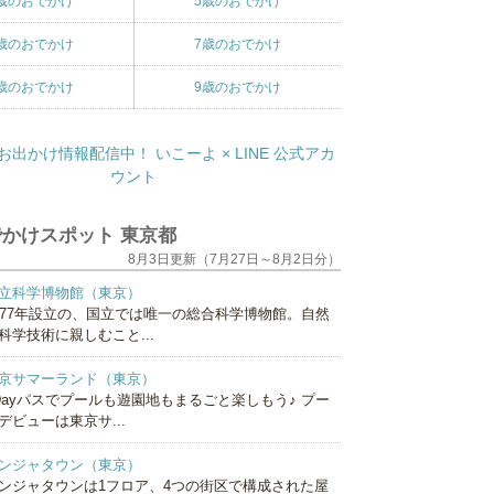
歳のおでかけ
5歳のおでかけ
歳のおでかけ
7歳のおでかけ
歳のおでかけ
9歳のおでかけ
かけスポット 東京都
8月3日更新（7月27日～8月2日分）
立科学博物館（東京）
877年設立の、国立では唯一の総合科学博物館。自然
科学技術に親しむこと...
京サマーランド（東京）
Dayパスでプールも遊園地もまるごと楽しもう♪ プー
デビューは東京サ...
ンジャタウン（東京）
ンジャタウンは1フロア、4つの街区で構成された屋