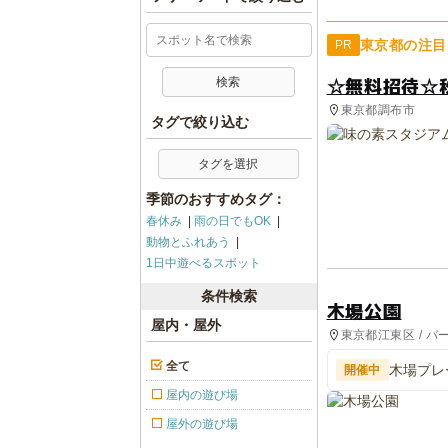
東京都の注目
PR
☆無料招待☆
東京都調布市
タグで絞り込む
タグを選択
季節のおすすめタグ：
春休み
雨の日でもOK
動物とふれあう
1日中遊べるスポット
条件検索
木場公園
屋内・屋外
東京都江東区 / バ
全て
木場プレ
開催中
屋内の遊び場
屋外の遊び場