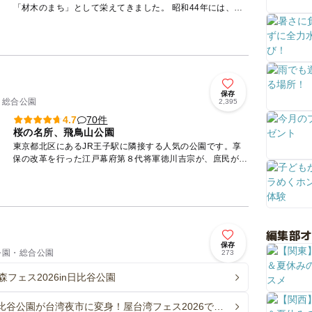
「材木のまち」として栄えてきました。 昭和44年には、江
東再開発構想のなかの防災拠点の一つとして位置づけられ、
木材...
保存
・総合公園
2,395
70件
4.7
桜の名所、飛鳥山公園
東京都北区にあるJR王子駅に隣接する人気の公園です。享
保の改革を行った江戸幕府第８代将軍徳川吉宗が、庶民が安
心して花見を楽しむことができるように整備したことが始ま
りとされてい...
編集部
保存
 公園・総合公園
273
森フェス2026in日比谷公園
比谷公園が台湾夜市に変身！屋台湾フェス2026で夜