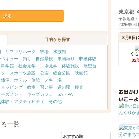
東京都
決定
予報地点：
2026年08
8月6日(
目的から探す
園
サファリパーク
牧場
水族館
くも
ーベキュー
釣り
自然景観
果物狩り・収穫体験
32
・科学館
社会見学
工場見学
体験施設
展望台
ック
スポーツ施設
公園・総合公園
映画館
・銭湯
ホテル・旅館
スキー場
ショッピング
教室・習い事
道の駅
観光
お出か
ューズメント
キッズカフェ
SA・PA
いこーよ
然体験・アクティビティ
その他
ころ一覧