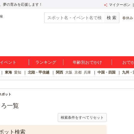
、夢の育みを応援します！
マイクーポン
春休み
イベント
ランキング
年齢別おでかけ
おで
東海
愛知
北陸・甲信越
関西
大阪
京都
兵庫
中国・四国
九州・
スポット
ころ一覧
検索条件をすべてリセット
ポット検索